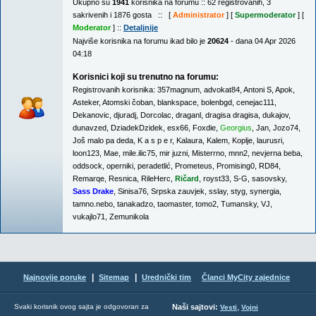
Ukupno su
1941
korisnika na forumu :: 62 registrovanih, 3
sakrivenih i 1876 gosta :: [
Administrator
] [
Supermoderator
] [
Moderator
] ::
Detaljnije
Najviše korisnika na forumu ikad bilo je
20624
- dana 04 Apr 2026
04:18
Korisnici koji su trenutno na forumu:
Registrovanih korisnika:
357magnum
,
advokat84
,
Antoni S
,
Apok
,
Asteker
,
Atomski čoban
,
blankspace
,
bolenbgd
,
cenejac111
,
Dekanovic
,
djuradj
,
Dorcolac
,
draganl
,
dragisa dragisa
,
dukajov
,
dunavzed
,
DziadekDzidek
,
esx66
,
Foxdie
,
Georgius
,
Jan
,
Jozo74
,
Još malo pa deda
,
K a s p e r
,
Kalaura
,
Kalem
,
Koplje
,
laurusri
,
loon123
,
Mae
,
mile.ilic75
,
mir juzni
,
Misterrno
,
mnn2
,
nevjerna beba
,
oddsock
,
operniki
,
peradetlić
,
Prometeus
,
Promising0
,
RD84
,
Remarqe
,
Resnica
,
RileHerc
,
Ričard
,
royst33
,
S-G
,
sasovsky
,
Sass Drake
,
Sinisa76
,
Srpska zauvjek
,
sslay
,
styg
,
synergia
,
tamno.nebo
,
tanakadzo
,
taomaster
,
tomo2
,
Tumansky
,
VJ
,
vukajlo71
,
Zemunikola
|
|
Najnovije poruke
Sitemap
Urednički tim
Članci MyCity zajednice
,
Svaki korisnik ovog sajta je odgovoran za
Naši sajtovi:
Vesti
Vojni