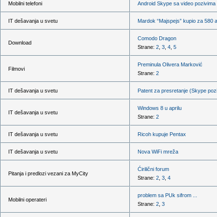
Mobilni telefoni
Android Skype sa video pozivima
IT dešavanja u svetu
Mardok “Majspejs” kupio za 580 a
Comodo Dragon
Download
Strane:
2
,
3
,
4
,
5
Preminula Olivera Marković
Filmovi
Strane:
2
IT dešavanja u svetu
Patent za presretanje (Skype pozi
Windows 8 u aprilu
IT dešavanja u svetu
Strane:
2
IT dešavanja u svetu
Ricoh kupuje Pentax
IT dešavanja u svetu
Nova WiFi mreža
Ćirilični forum
Pitanja i predlozi vezani za MyCity
Strane:
2
,
3
,
4
problem sa PUk sifrom ...
Mobilni operateri
Strane:
2
,
3