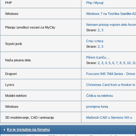
PHP
Php i Mysql
Windows
Windows 7 na Toshiba Satellite A
Nemam pristup vojnom delu forum
Pitanja i predlozi vezani za MyCity
Strane:
2
,
3
Crta i crtica
Srpski jezik
Strane:
2
,
3
Pišem ti priču....
Naša pisana dela
Strane:
2
,
3
,
4
,
5
,
6
,
7
,
8
,
9
,
10
,
11
Drajveri
Foxconn 945 7MA Series - Driver
Lyrics
Christmas Card from a Hooker in
Mobilni telefoni
Ćirilica na telefonu
Windows
promjena fonta
3D modelovanje, CAD i animacija
Mašinski CAD u Siemens NX-u
Ko je trenutno na forumu