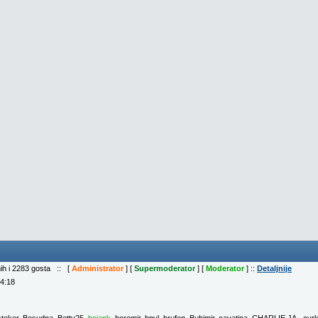
nih i 2283 gosta :: [
Administrator
] [
Supermoderator
] [
Moderator
] ::
Detaljnije
04:18