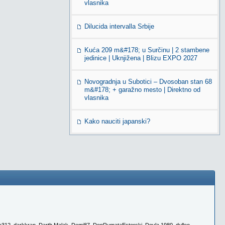
vlasnika
Dilucida intervalla Srbije
Kuća 209 m&#178; u Surčinu | 2 stambene
jedinice | Uknjižena | Blizu EXPO 2027
Novogradnja u Subotici – Dvosoban stan 68
m&#178; + garažno mesto | Direktno od
vlasnika
Kako nauciti japanski?