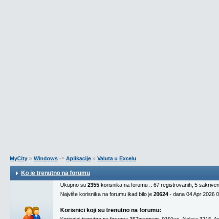
»
->
»
MyCity
Windows
Aplikacije
Valuta u Excelu
Ko je trenutno na forumu
Ukupno su
2355
korisnika na forumu :: 67 registrovanih, 5 sakrive
Najviše korisnika na forumu ikad bilo je
20624
- dana 04 Apr 2026 
Korisnici koji su trenutno na forumu: