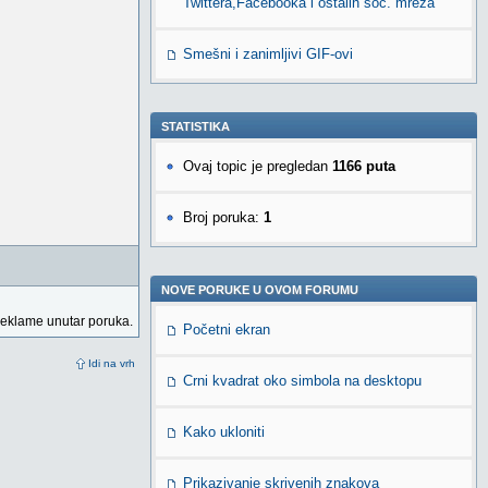
Twittera,Facebooka i ostalih soc. mreža
Smešni i zanimljivi GIF-ovi
STATISTIKA
Ovaj topic je pregledan
1166 puta
Broj poruka:
1
NOVE PORUKE U OVOM FORUMU
reklame unutar poruka.
Početni ekran
Idi na vrh
Crni kvadrat oko simbola na desktopu
Kako ukloniti
Prikazivanje skrivenih znakova