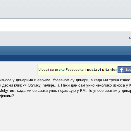
N
износе у динарима и еврима. Углавном су динари, а када ми треба износ 
и десни клик -> Обликуј ћелије...). Неки дан сам унио неколико износа 
 Међутим, сада ми се сваки унос појављује у КМ. Те уносе вратим у дина
ријешим?