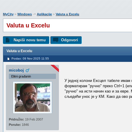
»
->
»
MyCity
Windows
Aplikacije
Valuta u Excelu
Valuta u Excelu
Napiši novu temu
Odgovori
Valuta u Excelu
Poslao: 09 Nov 2025 11:55
micoboj
Elitni građanin
У једној колони Ексцел табеле имам 
форматирам "ручно" преко Ctrl+1 (ил
"ручно" на исти начин као и за евре.
сљедећи унос је у КМ. Како да ово 
Pridružio:
19 Feb 2007
Poruke:
1846