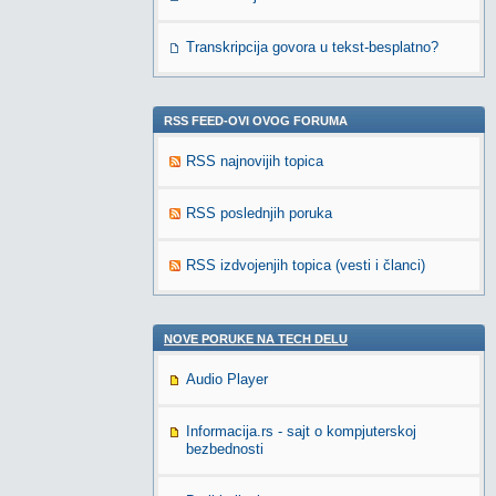
Transkripcija govora u tekst-besplatno?
RSS FEED-OVI OVOG FORUMA
RSS najnovijih topica
RSS poslednjih poruka
RSS izdvojenjih topica (vesti i članci)
NOVE PORUKE NA TECH DELU
Audio Player
Informacija.rs - sajt o kompjuterskoj
bezbednosti