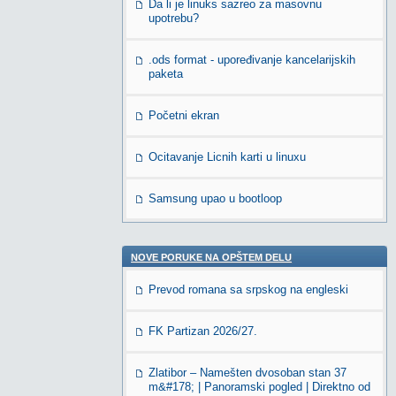
Da li je linuks sazreo za masovnu
upotrebu?
.ods format - upoređivanje kancelarijskih
paketa
Početni ekran
Ocitavanje Licnih karti u linuxu
Samsung upao u bootloop
NOVE PORUKE NA OPŠTEM DELU
Prevod romana sa srpskog na engleski
FK Partizan 2026/27.
Zlatibor – Namešten dvosoban stan 37
m&#178; | Panoramski pogled | Direktno od