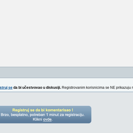
struj se
da bi učestvovao u diskusiji.
Registrovanim korisnicima se NE prikazuju 