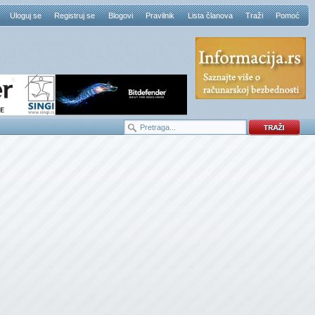
Uloguj se
Registruj se
Blogovi
Pravilnik
Lista članova
Traži
Pomoć