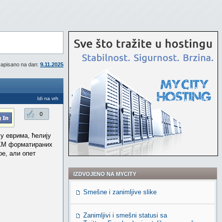
apisano na dan:
9.11.2025
Idi na vrh
0
у еврима, ћелију
у КМ форматираних
ре, али опет
IZDVOJENO NA MYCITY
Smešne i zanimljive slike
Zanimljivi i smešni statusi sa