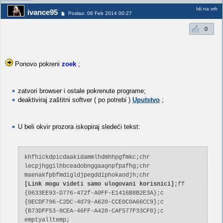
Idi na vrh
ivance95
Poslao: 06 Feb 2014 00:27
0
Ponovo pokreni
zoek
;
zatvori browser i ostale pokrenute programe;
deaktiviraj zaštitni softver ( po potrebi )
Uputstvo
;
U beli okvir prozora iskopiraj sledeći tekst:
khfhickdpicdaakidammlhdmhhpgfmkc;chr
lecpjhggilhbceadobnggaagnpfpafhg;chr
maenakfpbfmdigldjpegddiphokaodjh;chr
[Link mogu videti samo ulogovani korisnici]
;ff
{0633EE93-D776-472f-A0FF-E1416B8B2E3A};c
{0ECDF796-C2DC-4d79-A620-CCE0C0A66CC9};c
{B73DFF53-8CEA-46FF-A428-CAF577F33CF0};c
emptyalltemp;