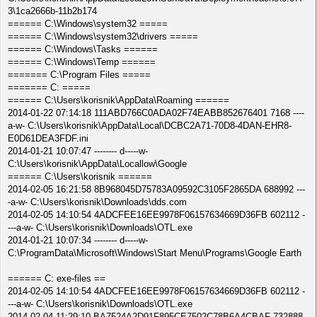
3\1ca2666b-11b2b174
====== C:\Windows\system32 =====
====== C:\Windows\system32\drivers =====
====== C:\Windows\Tasks ======
====== C:\Windows\Temp ======
======= C:\Program Files =====
======= C: =====
====== C:\Users\korisnik\AppData\Roaming ======
2014-01-22 07:14:18 111ABD766C0ADA02F74EABB852676401 7168 ----
a-w- C:\Users\korisnik\AppData\Local\DCBC2A71-70D8-4DAN-EHR8-
E0D61DEA3FDF.ini
2014-01-21 10:07:47 -------- d-----w-
C:\Users\korisnik\AppData\Locallow\Google
====== C:\Users\korisnik ======
2014-02-05 16:21:58 8B968045D75783A09592C3105F2865DA 688992 ---
-a-w- C:\Users\korisnik\Downloads\dds.com
2014-02-05 14:10:54 4ADCFEE16EE9978F06157634669D36FB 602112 -
---a-w- C:\Users\korisnik\Downloads\OTL.exe
2014-01-21 10:07:34 -------- d-----w-
C:\ProgramData\Microsoft\Windows\Start Menu\Programs\Google Earth
====== C: exe-files ==
2014-02-05 14:10:54 4ADCFEE16EE9978F06157634669D36FB 602112 -
---a-w- C:\Users\korisnik\Downloads\OTL.exe
2014-02-04 11:29:10 BA7524A2D91F895CE7502C78B6A4CBAF 732888