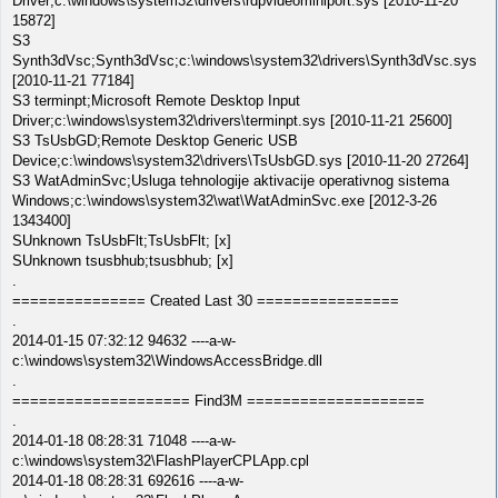
Driver;c:\windows\system32\drivers\rdpvideominiport.sys [2010-11-20
15872]
S3
Synth3dVsc;Synth3dVsc;c:\windows\system32\drivers\Synth3dVsc.sys
[2010-11-21 77184]
S3 terminpt;Microsoft Remote Desktop Input
Driver;c:\windows\system32\drivers\terminpt.sys [2010-11-21 25600]
S3 TsUsbGD;Remote Desktop Generic USB
Device;c:\windows\system32\drivers\TsUsbGD.sys [2010-11-20 27264]
S3 WatAdminSvc;Usluga tehnologije aktivacije operativnog sistema
Windows;c:\windows\system32\wat\WatAdminSvc.exe [2012-3-26
1343400]
SUnknown TsUsbFlt;TsUsbFlt; [x]
SUnknown tsusbhub;tsusbhub; [x]
.
=============== Created Last 30 ================
.
2014-01-15 07:32:12 94632 ----a-w-
c:\windows\system32\WindowsAccessBridge.dll
.
==================== Find3M ====================
.
2014-01-18 08:28:31 71048 ----a-w-
c:\windows\system32\FlashPlayerCPLApp.cpl
2014-01-18 08:28:31 692616 ----a-w-