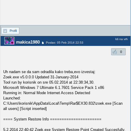
Profil
Idi na vrh
makica1980
Poslao: 05 Feb 2014 22:53
0
Uh nadam se da sam odradila kako treba,evo izvestaj:
Zoek.exe v5.0.0.0 Updated 31-January-2014
Tool run by korisnik on sre 05.02.2014 at 22:38:34,30.
Microsoft Windows 7 Ultimate 6.1.7601 Service Pack 1 x86
Running in: Normal Mode Internet Access Detected
Launched:
C:\Users\korisnik\AppData\Local\Temp\Rar$EX30.832\zoek.exe [Scan
all users] [Script inserted]
==== System Restore Info ======================
5.2.2014 22:40:42 Zoek.exe System Restore Point Created Succesfully.