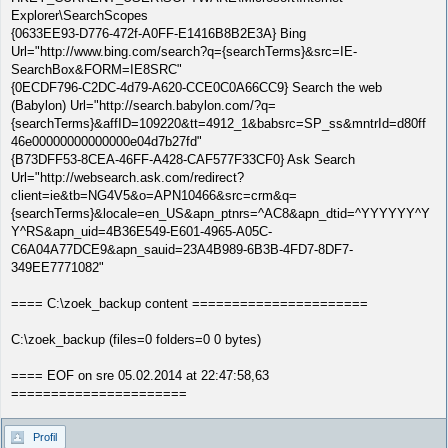
Explorer\SearchScopes
{0633EE93-D776-472f-A0FF-E1416B8B2E3A} Bing
Url="http://www.bing.com/search?q={searchTerms}&src=IE-
SearchBox&FORM=IE8SRC"
{0ECDF796-C2DC-4d79-A620-CCE0C0A66CC9} Search the web
(Babylon) Url="http://search.babylon.com/?q=
{searchTerms}&affID=109220&tt=4912_1&babsrc=SP_ss&mntrId=d80ff
46e00000000000000e04d7b27fd"
{B73DFF53-8CEA-46FF-A428-CAF577F33CF0} Ask Search
Url="http://websearch.ask.com/redirect?
client=ie&tb=NG4V5&o=APN10466&src=crm&q=
{searchTerms}&locale=en_US&apn_ptnrs=^AC8&apn_dtid=^YYYYYY^Y
Y^RS&apn_uid=4B36E549-E601-4965-A05C-
C6A04A77DCE9&apn_sauid=23A4B989-6B3B-4FD7-8DF7-
349EE7771082"
==== C:\zoek_backup content ======================
C:\zoek_backup (files=0 folders=0 0 bytes)
==== EOF on sre 05.02.2014 at 22:47:58,63
======================
Profil