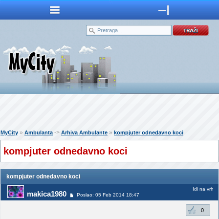
»
->
»
MyCity
Ambulanta
Arhiva Ambulante
kompjuter odnedavno koci
kompjuter odnedavno koci
kompjuter odnedavno koci
Idi na vrh
makica1980
Poslao: 05 Feb 2014 18:47
0