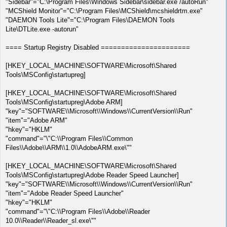
"Sidebar"="C:\Program Files\Windows Sidebar\sidebar.exe /autoRun"
"MCShield Monitor"="C:\Program Files\MCShield\mcshieldrtm.exe"
"DAEMON Tools Lite"="C:\Program Files\DAEMON Tools
Lite\DTLite.exe -autorun"
==== Startup Registry Disabled ======================
[HKEY_LOCAL_MACHINE\SOFTWARE\Microsoft\Shared
Tools\MSConfig\startupreg]
[HKEY_LOCAL_MACHINE\SOFTWARE\Microsoft\Shared
Tools\MSConfig\startupreg\Adobe ARM]
"key"="SOFTWARE\\Microsoft\\Windows\\CurrentVersion\\Run"
"item"="Adobe ARM"
"hkey"="HKLM"
"command"="\"C:\\Program Files\\Common
Files\\Adobe\\ARM\\1.0\\AdobeARM.exe\""
[HKEY_LOCAL_MACHINE\SOFTWARE\Microsoft\Shared
Tools\MSConfig\startupreg\Adobe Reader Speed Launcher]
"key"="SOFTWARE\\Microsoft\\Windows\\CurrentVersion\\Run"
"item"="Adobe Reader Speed Launcher"
"hkey"="HKLM"
"command"="\"C:\\Program Files\\Adobe\\Reader
10.0\\Reader\\Reader_sl.exe\""