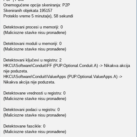
Onemogućene opcije skeniranja: P2P
Skeniranih objekata 195157
Proteklo vreme 5 minuta(e), 58 sekundi
Detektovani procesi u memoriji: 0
(Maliciozne stavke nisu pronađene)
Detektovani moduli u memoriji: 0
(Maliciozne stavke nisu pronađene)
Detektovani ključevi u registru: 2
HKCU\Software\Conduit\FF (PUP.Optional.Conduit.A) -> Nikakva akcija
nije poduzeta.
HKCU\Software\Conduit\ValueApps (PUP.Optional.ValueApps.A) ->
Nikakva akcija nije poduzeta.
Detektovane vrednosti u registru: 0
(Maliciozne stavke nisu pronađene)
Detektovani podaci u registru: 0
(Maliciozne stavke nisu pronađene)
Detektovane fascikle: 0
(Maliciozne stavke nisu pronađene)