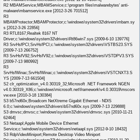
R2 MBAMService;MBAMService;c:\program files\malwarebytes' anti-
malware\mbamservice.exe [2012-3-26 701512]
R3
MBAMProtector;MBAMProtector;c:\windows\system32\drivers\mbam.sy
s [2012-3-26 22856]
R3 RTL8167;Realtek 8167 NT
Driver;c:\windows\system32\drivers\Rt86win7.sys [2009-6-10 139776]
R3 SrvHsfPCI;SrvHsfPCI;c:\windows\system32\drivers\VSTBS23.SYS
[2009-7-13 266752]
R3 SrvHsfV92;SrvHsfV92;c:\windows\system32\drivers\VSTDPV3.SYS
[2009-7-13 980992]
R3
SrvHsfWinac;SrvHsfWinac;c:\windows\system32\drivers\VSTCNXT3.S
YS [2009-7-13 661504]
S2 clr_optimization_v4.0.30319_32;Microsoft .NET Framework NGEN
v4.0.30319_X86;c:\windows\microsoft.net\framework\v4.0.30319\mscors
vw.exe [2010-3-18 130384]
S3 b57nd60x;Broadcom NetXtreme Gigabit Ethernet - NDIS
6.0;c:\windows\system32\drivers\b57nd60x.sys [2009-7-13 229888]
S3 dmvsc;dmvsc;c:\windows\system32\drivers\dmvsc.sys [2010-11-21
62464]
S3 Netaapl;Apple Mobile Device Ethernet
Service;c:\windows\system32\drivers\netaapl.sys [2012-9-10 18432]
S3 RdpVideoMiniport;Remote Desktop Video Miniport