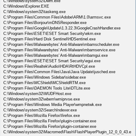
C:\Windows\system32\Dwm.exe
C:\Windows\Explorer.EXE
C:\Windows\system32\taskeng.exe
C:\Program Files\Common Files\Adobe\ARM\1.0\armsvc.exe
C:\Program Files\Bonjour\mDNSResponder.exe
C:\Program Files\Google\Update\1.3.22.3\GoogleCrashHandler.exe
C:\Program Files\ESET\ESET Smart Security\ekrn.exe
C:\Program Files\Hard Disk Sentinel\HDSentinel.exe
C:\Program Files\Malwarebytes' Anti-Malware\mbamscheduler.exe
C:\Program Files\Malwarebytes' Anti-Malware\mbamservice.exe
C:\Program Files\Malwarebytes' Anti-Malware\mbamgui.exe
C:\Program Files\ESET\ESET Smart Security\egui.exe
C:\Program Files\Realtek\Audio\HDA\RtHDVCpl.exe
C:\Program Files\Common Files\Java\Java Update\jusched.exe
C:\Program Files\Windows Sidebar\sidebar.exe
C:\Program Files\MCShield\MCShieldRTM.exe
C:\Program Files\DAEMON Tools Lite\DTLite.exe
C:\Windows\system32\WUDFHost.exe
C:\Windows\system32\wbem\wmiprvse.exe
C:\Program Files\Windows Media Player\wmpnetwk.exe
C:\Windows\system32\SearchIndexer.exe
C:\Program Files\Mozilla Firefox\firefox.exe
C:\Program Files\Mozilla Firefox\plugin-container.exe
C:\Program Files\Mozilla Firefox\plugin-container.exe
C:\Windows\system32\Macromed\Flash\FlashPlayerPlugin_12_0_0_43.e