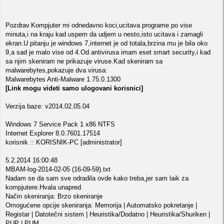
Pozdrav.Kompjuter mi odnedavno koci,ucitava programe po vise
minuta,i na kraju kad uspem da udjem u nesto,isto ucitava i zamagli
ekran.U pitanju je windows 7,internet je od totala,brzina mu je bila oko
9,a sad je malo vise od 4.Od antivirusa imam eset smart security,i kad
sa njim skeniram ne prikazuje viruse.Kad skeniram sa
malwarebytes,pokazuje dva virusa:
Malwarebytes Anti-Malware 1.75.0.1300
[Link mogu videti samo ulogovani korisnici]
Verzija baze: v2014.02.05.04
Windows 7 Service Pack 1 x86 NTFS
Internet Explorer 8.0.7601.17514
korisnik :: KORISNIK-PC [administrator]
5.2.2014 16:00:48
MBAM-log-2014-02-05 (16-09-59).txt
Nadam se da sam sve odradila ovde kako treba,jer sam laik za
kompjutere.Hvala unapred
Način skeniranja: Brzo skeniranje
Omogućene opcije skeniranja: Memorija | Automatsko pokretanje |
Registar | Datotečni sistem | Heuristika/Dodatno | Heuristika/Shuriken |
PUP | PUM