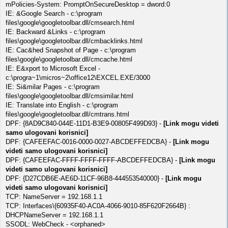
mPolicies-System: PromptOnSecureDesktop = dword:0
IE: &Google Search - c:\program
files\google\googletoolbar.dll/cmsearch.html
IE: Backward &Links - c:\program
files\google\googletoolbar.dll/cmbacklinks.html
IE: Cac&hed Snapshot of Page - c:\program
files\google\googletoolbar.dll/cmcache.html
IE: E&xport to Microsoft Excel -
c:\progra~1\micros~2\office12\EXCEL.EXE/3000
IE: Si&milar Pages - c:\program
files\google\googletoolbar.dll/cmsimilar.html
IE: Translate into English - c:\program
files\google\googletoolbar.dll/cmtrans.html
DPF: {8AD9C840-044E-11D1-B3E9-00805F499D93} -
[Link mogu videti
samo ulogovani korisnici]
DPF: {CAFEEFAC-0016-0000-0027-ABCDEFFEDCBA} -
[Link mogu
videti samo ulogovani korisnici]
DPF: {CAFEEFAC-FFFF-FFFF-FFFF-ABCDEFFEDCBA} -
[Link mogu
videti samo ulogovani korisnici]
DPF: {D27CDB6E-AE6D-11CF-96B8-444553540000} -
[Link mogu
videti samo ulogovani korisnici]
TCP: NameServer = 192.168.1.1
TCP: Interfaces\{60935F40-AC0A-4066-9010-85F620F2664B} :
DHCPNameServer = 192.168.1.1
SSODL: WebCheck - <orphaned>