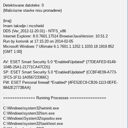
Detektovane datoteke: 0
(Maliciozne stavke nisu pronađene)
(kraj)
Imam takodje i mcshield
DDS (Ver_2012-11-20.01) - NTFS_x86
Internet Explorer: 8.0.7601.17514 BrowserJavaVersion: 10.51.2
Run by korisnik at 17:15:20 on 2014-02-05
Microsoft Windows 7 Ultimate 6.1.7601.1.1252.1.1033.18.1919.852
[GMT 1:00]
.
AV: ESET Smart Security 5.0 *Enabled/Updated* {77DEAFED-8149-
104B-25A1-21771CA47CD1}
SP: ESET Smart Security 5.0 *Enabled/Updated* {CCBF4E09-A773-
1FC5-1F11-1A056723366C}
FW: ESET Personal firewall *Enabled* {4FE52EC8-CB26-1113-0EFE-
8842E2773BAA}
.
============== Running Processes ================
.
C:\Windows\system32\wininit.exe
C:\Windows\system32\lsm.exe
C:\Windows\System32\spoolsv.exe
C:\Windows\system32\taskhost.exe