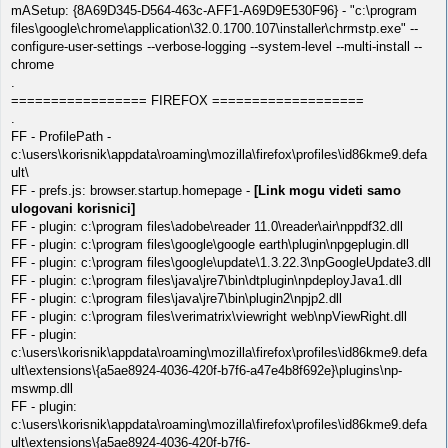
mASetup: {8A69D345-D564-463c-AFF1-A69D9E530F96} - "c:\program
files\google\chrome\application\32.0.1700.107\installer\chrmstp.exe" --
configure-user-settings --verbose-logging --system-level --multi-install --
chrome
.
================= FIREFOX ===================
.
FF - ProfilePath -
c:\users\korisnik\appdata\roaming\mozilla\firefox\profiles\id86kme9.defa
ult\
FF - prefs.js: browser.startup.homepage -
[Link mogu videti samo
ulogovani korisnici]
FF - plugin: c:\program files\adobe\reader 11.0\reader\air\nppdf32.dll
FF - plugin: c:\program files\google\google earth\plugin\npgeplugin.dll
FF - plugin: c:\program files\google\update\1.3.22.3\npGoogleUpdate3.dll
FF - plugin: c:\program files\java\jre7\bin\dtplugin\npdeployJava1.dll
FF - plugin: c:\program files\java\jre7\bin\plugin2\npjp2.dll
FF - plugin: c:\program files\verimatrix\viewright web\npViewRight.dll
FF - plugin:
c:\users\korisnik\appdata\roaming\mozilla\firefox\profiles\id86kme9.defa
ult\extensions\{a5ae8924-4036-420f-b7f6-a47e4b8f692e}\plugins\np-
mswmp.dll
FF - plugin:
c:\users\korisnik\appdata\roaming\mozilla\firefox\profiles\id86kme9.defa
ult\extensions\{a5ae8924-4036-420f-b7f6-