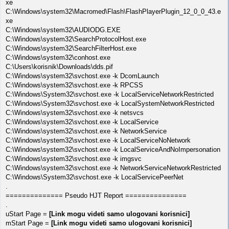
xe
C:\Windows\system32\Macromed\Flash\FlashPlayerPlugin_12_0_0_43.e
xe
C:\Windows\system32\AUDIODG.EXE
C:\Windows\system32\SearchProtocolHost.exe
C:\Windows\system32\SearchFilterHost.exe
C:\Windows\system32\conhost.exe
C:\Users\korisnik\Downloads\dds.pif
C:\Windows\system32\svchost.exe -k DcomLaunch
C:\Windows\system32\svchost.exe -k RPCSS
C:\Windows\System32\svchost.exe -k LocalServiceNetworkRestricted
C:\Windows\System32\svchost.exe -k LocalSystemNetworkRestricted
C:\Windows\system32\svchost.exe -k netsvcs
C:\Windows\system32\svchost.exe -k LocalService
C:\Windows\system32\svchost.exe -k NetworkService
C:\Windows\system32\svchost.exe -k LocalServiceNoNetwork
C:\Windows\system32\svchost.exe -k LocalServiceAndNoImpersonation
C:\Windows\system32\svchost.exe -k imgsvc
C:\Windows\system32\svchost.exe -k NetworkServiceNetworkRestricted
C:\Windows\System32\svchost.exe -k LocalServicePeerNet
.
============== Pseudo HJT Report ===============
.
uStart Page =
[Link mogu videti samo ulogovani korisnici]
mStart Page =
[Link mogu videti samo ulogovani korisnici]