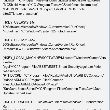
"Sidebar"="C:\Program Files\Windows Sidebar\sidebar.exe /autoRun"
"MCShield Monitor"="C:\Program Files\MCShield\mcshieldrtm.exe"
"DAEMON Tools Lite"="C:\Program Files\DAEMON Tools
Lite\DTLite.exe -autorun"
[HKEY_USERS\S-1-5-
19\Software\Microsoft\Windows\CurrentVersion\RunOnce]
"mctadmin"="C:\Windows\System32\mctadmin.exe"
[HKEY_USERS\S-1-5-
20\Software\Microsoft\Windows\CurrentVersion\RunOnce]
"mctadmin"="C:\Windows\System32\mctadmin.exe"
[HKEY_LOCAL_MACHINE\SOFTWARE\Microsoft\Windows\CurrentVers
ion\Run]
"egui"="C:\Program Files\ESET\ESET Smart Security\egui.exe /hide
/waitservice"
"RTHDVCPL"="C:\Program Files\Realtek\Audio\HDA\RtHDVCpl.exe -s"
"Adobe ARM"="C:\Program Files\Common
Files\Adobe\ARM\1.0\AdobeARM.exe"
"SunJavaUpdateSched"="C:\Program Files\Common Files\Java\Java
Update\jusched.exe"
[HKEY_CURRENT_USER\Software\Microsoft\Windows\CurrentVersion\
Run]