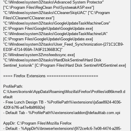
"C:\Windows\system32\tasks\Advanced System Protector"
["C:\Program Files\RegClean Pro\SystweakASP.exe"]
"C:\Windows\system32\tasks\CCleanerSkipUAC" ["C:\Program
Files\CCleaner\CCleaner.exe"]
"C:\Windows\system32\tasks\GoogleUpdateTaskMachineCore"
[C:\Program Files\Google\Update\GoogleUpdate.exe]
"C:\Windows\system32\tasks\GoogleUpdateTaskMachineUA"
[C:\Program Files\Google\Update\GoogleUpdate.exe]
"C:\Windows\system32\tasks\User_Feed_Synchronization-{271C1CB9-
ED3F-4714-959A-7A9F21366B3C}"
[C:\Windows\system32\msfeedssync.exe]
"C:\Windows\system32\tasks\HardDiskSentinel\Hard Disk
Sentinel_korisnik" [C:\Program Files\Hard Disk Sentinel\HDSentinel.exe]
==== Firefox Extensions ======================
ProfilePath:
C:\Users\korisnik\AppData\Roaming\Mozilla\Firefox\Profiles\id86kme9.d
efault
- Free Lunch Design TB - %ProfilePath%\extensions\{a5ae8924-4036-
420f-b7f6-a47e4b8f692e}
- Default Tab - %ProfilePath%\extensions\addon@defaulttab.com.xpi
AppDir: C:\Program Files\Mozilla Firefox
- Default - %AppDir%\browser\extensions\{972ce4c6-7e08-4474-a285-