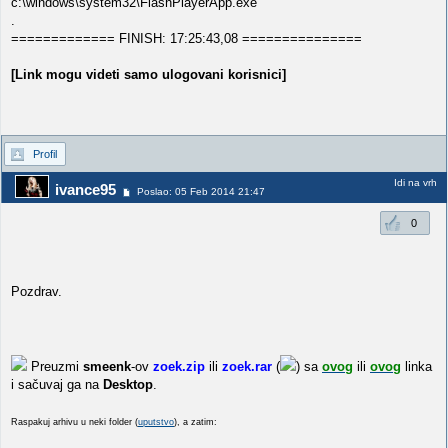
c:\windows\system32\FlashPlayerApp.exe
.
============= FINISH: 17:25:43,08 ===============
[Link mogu videti samo ulogovani korisnici]
Profil
Idi na vrh
ivance95
Poslao: 05 Feb 2014 21:47
0
Pozdrav.
Preuzmi
smeenk
-ov
zoek.zip
ili
zoek.rar
(
) sa
ovog
ili
ovog
linka
i sačuvaj ga na
Desktop
.
Raspakuj arhivu u neki folder (
uputstvo
), a zatim: