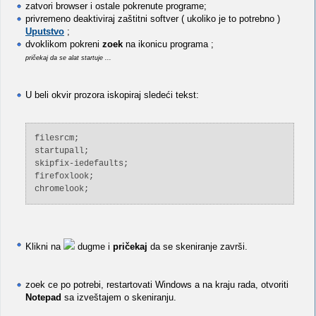
zatvori browser i ostale pokrenute programe;
privremeno deaktiviraj zaštitni softver ( ukoliko je to potrebno )
Uputstvo
;
dvoklikom pokreni
zoek
na ikonicu programa ;
pričekaj da se alat startuje ...
U beli okvir prozora iskopiraj sledeći tekst:
filesrcm;
startupall;
skipfix-iedefaults;
firefoxlook;
chromelook;
Klikni na
dugme i
pričekaj
da se skeniranje završi.
zoek ce po potrebi, restartovati Windows a na kraju rada, otvoriti
Notepad
sa izveštajem o skeniranju.