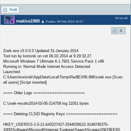
Profil
Idi na vrh
makica1980
Poslao: 06 Feb 2014 10:07
0
Zoek.exe v5.0.0.0 Updated 31-January-2014
Tool run by korisnik on cet 06.02.2014 at 9:29:32,27.
Microsoft Windows 7 Ultimate 6.1.7601 Service Pack 1 x86
Running in: Normal Mode Internet Access Detected
Launched:
C:\Users\korisnik\AppData\Local\Temp\Rar$EX95.896\zoek.exe [Scan
all users] [Script inserted]
==== Older Logs ======================
C:\zoek-results2014-02-05-214758.log 11051 bytes
==== Deleting CLSID Registry Keys ======================
HKEY_USERS\S-1-5-21-643227427-2544039522-3149745375-
1000\Software\Microsoft\Internet Explorer\SearchScopes\{0633EE93-