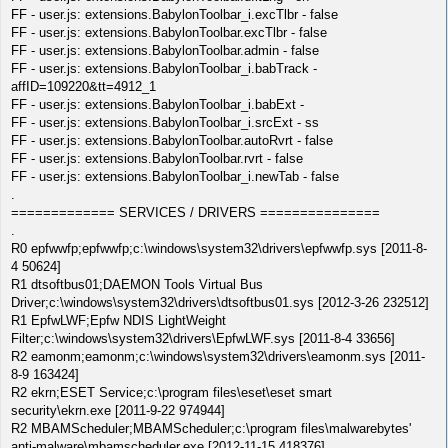
FF - user.js: extensions.BabylonToolbar_i.excTlbr - false
FF - user.js: extensions.BabylonToolbar.excTlbr - false
FF - user.js: extensions.BabylonToolbar.admin - false
FF - user.js: extensions.BabylonToolbar_i.babTrack -
affID=109220&tt=4912_1
FF - user.js: extensions.BabylonToolbar_i.babExt -
FF - user.js: extensions.BabylonToolbar_i.srcExt - ss
FF - user.js: extensions.BabylonToolbar.autoRvrt - false
FF - user.js: extensions.BabylonToolbar.rvrt - false
FF - user.js: extensions.BabylonToolbar_i.newTab - false
.
============= SERVICES / DRIVERS ===============
.
R0 epfwwfp;epfwwfp;c:\windows\system32\drivers\epfwwfp.sys [2011-8-
4 50624]
R1 dtsoftbus01;DAEMON Tools Virtual Bus
Driver;c:\windows\system32\drivers\dtsoftbus01.sys [2012-3-26 232512]
R1 EpfwLWF;Epfw NDIS LightWeight
Filter;c:\windows\system32\drivers\EpfwLWF.sys [2011-8-4 33656]
R2 eamonm;eamonm;c:\windows\system32\drivers\eamonm.sys [2011-
8-9 163424]
R2 ekrn;ESET Service;c:\program files\eset\eset smart
security\ekrn.exe [2011-9-22 974944]
R2 MBAMScheduler;MBAMScheduler;c:\program files\malwarebytes'
anti-malware\mbamscheduler.exe [2012-11-15 418376]