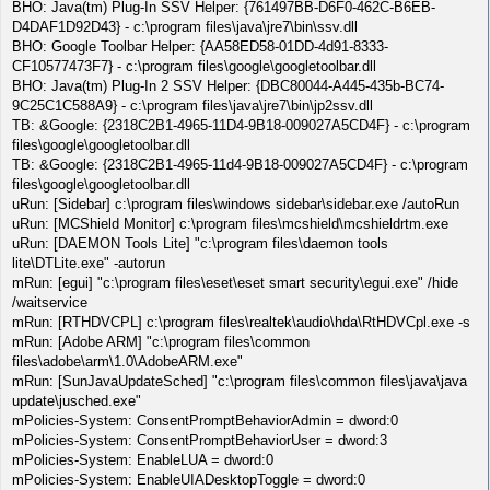
BHO: Java(tm) Plug-In SSV Helper: {761497BB-D6F0-462C-B6EB-
D4DAF1D92D43} - c:\program files\java\jre7\bin\ssv.dll
BHO: Google Toolbar Helper: {AA58ED58-01DD-4d91-8333-
CF10577473F7} - c:\program files\google\googletoolbar.dll
BHO: Java(tm) Plug-In 2 SSV Helper: {DBC80044-A445-435b-BC74-
9C25C1C588A9} - c:\program files\java\jre7\bin\jp2ssv.dll
TB: &Google: {2318C2B1-4965-11D4-9B18-009027A5CD4F} - c:\program
files\google\googletoolbar.dll
TB: &Google: {2318C2B1-4965-11d4-9B18-009027A5CD4F} - c:\program
files\google\googletoolbar.dll
uRun: [Sidebar] c:\program files\windows sidebar\sidebar.exe /autoRun
uRun: [MCShield Monitor] c:\program files\mcshield\mcshieldrtm.exe
uRun: [DAEMON Tools Lite] "c:\program files\daemon tools
lite\DTLite.exe" -autorun
mRun: [egui] "c:\program files\eset\eset smart security\egui.exe" /hide
/waitservice
mRun: [RTHDVCPL] c:\program files\realtek\audio\hda\RtHDVCpl.exe -s
mRun: [Adobe ARM] "c:\program files\common
files\adobe\arm\1.0\AdobeARM.exe"
mRun: [SunJavaUpdateSched] "c:\program files\common files\java\java
update\jusched.exe"
mPolicies-System: ConsentPromptBehaviorAdmin = dword:0
mPolicies-System: ConsentPromptBehaviorUser = dword:3
mPolicies-System: EnableLUA = dword:0
mPolicies-System: EnableUIADesktopToggle = dword:0