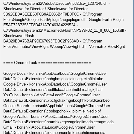
C:\Windows\system32\Adobe\Director\np32dsw_1207148.dll -
Shockwave for Director / Shockwave for Director
5B92CB0A3EEE50F6B9AE036B4F9B0F0C - C:\Program
Files\Google\Google Earth\plugin\npgeplugin.dll - Google Earth Plugin
E5AF72B7353FF8D431A7C463A4229524 -
C:\Windows\system32\Macromed\Flash\NPSWF32_11_8_800_168.dll -
Shockwave Flash
BA320B0A76BAF9DE67093FDBC2F958AD - C:\Program
Files\Verimatrix\ViewRight Web\npViewRight.dll - Verimatrix ViewRight
==== Chrome Look ======================
Google Docs - korisnik\AppData\Local\Google\Chrome\User
Data\Default\Extensions\aohghmighlieiainnegkcijnfilokake
Google Drive - korisnik\AppData\Local\Google\Chrome\User
Data\Default\Extensions\apdfllckaahabafndbhieahigkjlhalf
YouTube - korisnik\AppData\Local\Google\Chrome\User
Data\Default\Extensions\blpcfgokakmgnkcojhhkbfbldkacnbeo
Google Search - korisnik\AppData\Local\Google\Chrome\User
Data\Default\Extensions\coobgpohoikkiipiblmjeljniedjpjpf
Google Wallet - korisnik\AppData\Local\Google\Chrome\User
Data\Default\Extensions\nmmhkkegccagdldgiimedpiccmgmieda
Gmail - korisnik\AppData\Local\Google\Chrome\User
Data\Default\Extensions\pjkljhegncpnkpknbcohdijeoejaedia