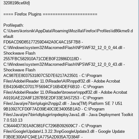
3208198ce6fd}
==== Firefox Plugins ======================
Profilepath:
C:\Users\korisnik\AppData\Roaming\Mozilla\Firefox\Profiles\id86kme9.d
efault
FD6ACD9D85177259D442A0C4AC15F7B8 -
C:\Windows\system32\Macromed\Flash\NPSWF32_12_0_0_44.dll -
Shockwave Flash
2557FBC582910A71CDEB0F22886D118D -
C:\Windows\system32\Macromed\Flash\NPSWF32_12_0_0_43.dll -
Shockwave Flash
AC987EE8037531807C5D7E6217A23501 - C:\Program
Files\Adobe\Reader 11.0\Reader\AIR\nppdf32.dll - Adobe Acrobat
EB41064BC07017F5694CF16B4DEF6B10 - C:\Program
Files\Adobe\Reader 11.0\Reader\browser\nppdf32.dll - Adobe Acrobat
A9191AE22A8F1287B5E2DF33E3A57253 - C:\Program
Files\Java\jre7\bin\plugin2\npjp2.dll - Java(TM) Platform SE 7 U51
9B10927CFD0F7AD39E40C0E34005B1AD - C:\Program
Files\Java\jre7\bin\dtplugin\npdeployJava1.dll - Java Deployment Toolkit
7.0.510.13
C36444D7301A8C881FC7296B092609C7 - C:\Program
Files\Google\Update\1.3.22.3\npGoogleUpdate3.dll - Google Update
F3B0E300AFC94E1A775A2D935A7D384F -