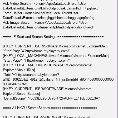
Ask Video Search - korisnik\AppData\Local\Torch\User
Data\Default\Extensions\khfhickdpicdaakidammlhdmhhpgfmkc
Torch Helper - korisnik\AppData\Local\Torch\User
Data\Default\Extensions\lecpjhggilhbceadobnggaagnpfpafhg
Ask Image Search - korisnik\AppData\Local\Torch\User
Data\Default\Extensions\maenakfpbfmdigldjpegddiphokaodjh
==== IE Start and Search Settings ======================
[HKEY_CURRENT_USER\Software\Microsoft\Internet Explorer\Main]
"Start Page"="http://home.myplaycity.com/"
[HKEY_LOCAL_MACHINE\Software\Microsoft\Internet Explorer\Main]
"Start Page"="http://home.myplaycity.com/"
[HKEY_LOCAL_MACHINE\SOFTWARE\Microsoft\Internet
Explorer\AboutURLs]
"Tabs"="http://search.babylon.com/?
affID=109220&tt=4912_1&babsrc=NT_ss&mntrId=d80ff46e00000000000
000e04d7b27fd"
[HKEY_CURRENT_USER\SOFTWARE\Microsoft\Internet
Explorer\SearchScopes]
"DefaultScope"="{0633EE93-D776-472f-A0FF-E1416B8B2E3A}"
==== All HKCU SearchScopes ======================
HKEY_CURRENT_USER\SOFTWARE\Microsoft\Internet