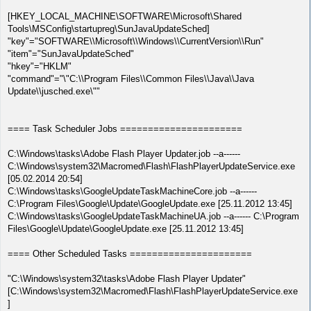
[HKEY_LOCAL_MACHINE\SOFTWARE\Microsoft\Shared
Tools\MSConfig\startupreg\SunJavaUpdateSched]
"key"="SOFTWARE\\Microsoft\\Windows\\CurrentVersion\\Run"
"item"="SunJavaUpdateSched"
"hkey"="HKLM"
"command"="\"C:\\Program Files\\Common Files\\Java\\Java
Update\\jusched.exe\""
==== Task Scheduler Jobs ======================
C:\Windows\tasks\Adobe Flash Player Updater.job --a------
C:\Windows\system32\Macromed\Flash\FlashPlayerUpdateService.exe
[05.02.2014 20:54]
C:\Windows\tasks\GoogleUpdateTaskMachineCore.job --a------
C:\Program Files\Google\Update\GoogleUpdate.exe [25.11.2012 13:45]
C:\Windows\tasks\GoogleUpdateTaskMachineUA.job --a------ C:\Program
Files\Google\Update\GoogleUpdate.exe [25.11.2012 13:45]
==== Other Scheduled Tasks ======================
"C:\Windows\system32\tasks\Adobe Flash Player Updater"
[C:\Windows\system32\Macromed\Flash\FlashPlayerUpdateService.exe
]