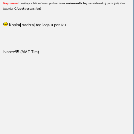
Napomena
:Izveštaj će biti sačuvan pod nazivom
zoek-results.log
na sistemskoj particiji (
tipična
lokacija:
C:\zoek-results.log
)
Kopiraj sadrzaj tog loga u poruku.
Ivance95 (AMF Tim)