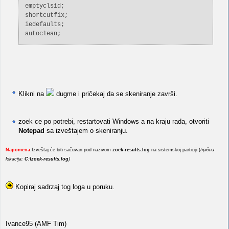
emptyclsid;
shortcutfix;
iedefaults;
autoclean;
Klikni na
dugme i pričekaj da se skeniranje završi.
zoek ce po potrebi, restartovati Windows a na kraju rada, otvoriti
Notepad
sa izveštajem o skeniranju.
Napomena
:Izveštaj će biti sačuvan pod nazivom
zoek-results.log
na sistemskoj particiji (
tipična
lokacija:
C:\zoek-results.log
)
Kopiraj sadrzaj tog loga u poruku.
Ivance95 (AMF Tim)