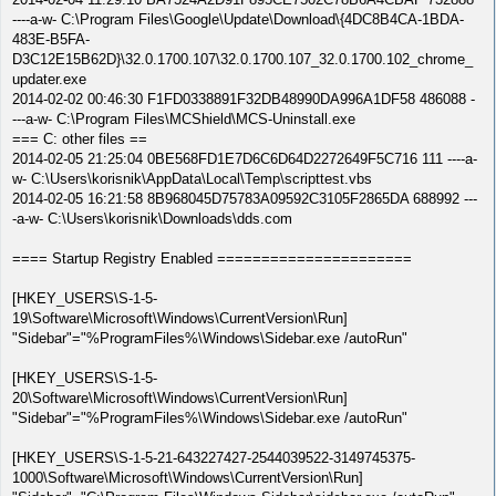
----a-w- C:\Program Files\Google\Update\Download\{4DC8B4CA-1BDA-
483E-B5FA-
D3C12E15B62D}\32.0.1700.107\32.0.1700.107_32.0.1700.102_chrome_
updater.exe
2014-02-02 00:46:30 F1FD0338891F32DB48990DA996A1DF58 486088 -
---a-w- C:\Program Files\MCShield\MCS-Uninstall.exe
=== C: other files ==
2014-02-05 21:25:04 0BE568FD1E7D6C6D64D2272649F5C716 111 ----a-
w- C:\Users\korisnik\AppData\Local\Temp\scripttest.vbs
2014-02-05 16:21:58 8B968045D75783A09592C3105F2865DA 688992 ---
-a-w- C:\Users\korisnik\Downloads\dds.com
==== Startup Registry Enabled ======================
[HKEY_USERS\S-1-5-
19\Software\Microsoft\Windows\CurrentVersion\Run]
"Sidebar"="%ProgramFiles%\Windows\Sidebar.exe /autoRun"
[HKEY_USERS\S-1-5-
20\Software\Microsoft\Windows\CurrentVersion\Run]
"Sidebar"="%ProgramFiles%\Windows\Sidebar.exe /autoRun"
[HKEY_USERS\S-1-5-21-643227427-2544039522-3149745375-
1000\Software\Microsoft\Windows\CurrentVersion\Run]