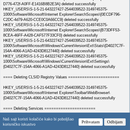
D776-472f-A0FF-E1416B8B2E3A} deleted successfully
HKEY_USERS\S-1-5-21-643227427-2544039522-3149745375-
1000\Software\Microsoft\Internet Explorer\SearchScopes\{0ECDF796-
C2DC-4d79-A620-CCE0C0A66CC9} deleted successfully
HKEY_USERS\S-1-5-21-643227427-2544039522-3149745375-
1000\Software\Microsoft\Internet Explorer\SearchScopes\{B73DFF53-
8CEA-46FF-A428-CAF577F33CF0} deleted successfully
HKEY_USERS\S-1-5-21-643227427-2544039522-3149745375-
1000\Software\Microsoft\Windows\CurrentVersion\Ext\Stats\{D4027C7F-
154A-4066-A1AD-4243D8127440} deleted successfully
HKEY_USERS\S-1-5-21-643227427-2544039522-3149745375-
1000\Software\Microsoft\Windows\CurrentVersion\Ext\Settings\
{D4027C7F-154A-4066-A1AD-4243D8127440} deleted successfully
==== Deleting CLSID Registry Values ======================
HKEY_USERS\S-1-5-21-643227427-2544039522-3149745375-
1000\Software\Microsoft\Internet Explorer\Toolbar\WebBrowser\
{D4027C7F-154A-4066-A1AD-4243D8127440} deleted successfully
==== Deleting Services ======================
Naš sajt koristi kolačiće kako bi poboljšao
Prihvatam
Odbijam
==== FireFox Fix ======================
korisničko iskustvo