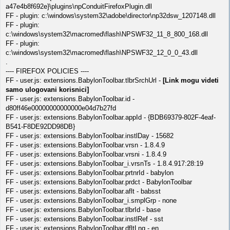
a47e4b8f692e}\plugins\npConduitFirefoxPlugin.dll
FF - plugin: c:\windows\system32\adobe\director\np32dsw_1207148.dll
FF - plugin:
c:\windows\system32\macromed\flash\NPSWF32_11_8_800_168.dll
FF - plugin:
c:\windows\system32\macromed\flash\NPSWF32_12_0_0_43.dll
.
---- FIREFOX POLICIES ----
FF - user.js: extensions.BabylonToolbar.tlbrSrchUrl -
[Link mogu videti
samo ulogovani korisnici]
FF - user.js: extensions.BabylonToolbar.id -
d80ff46e00000000000000e04d7b27fd
FF - user.js: extensions.BabylonToolbar.appId - {BDB69379-802F-4eaf-
B541-F8DE92DD98DB}
FF - user.js: extensions.BabylonToolbar.instlDay - 15682
FF - user.js: extensions.BabylonToolbar.vrsn - 1.8.4.9
FF - user.js: extensions.BabylonToolbar.vrsni - 1.8.4.9
FF - user.js: extensions.BabylonToolbar_i.vrsnTs - 1.8.4.917:28:19
FF - user.js: extensions.BabylonToolbar.prtnrId - babylon
FF - user.js: extensions.BabylonToolbar.prdct - BabylonToolbar
FF - user.js: extensions.BabylonToolbar.aflt - babsst
FF - user.js: extensions.BabylonToolbar_i.smplGrp - none
FF - user.js: extensions.BabylonToolbar.tlbrId - base
FF - user.js: extensions.BabylonToolbar.instlRef - sst
FF - user.js: extensions.BabylonToolbar.dfltLng - en