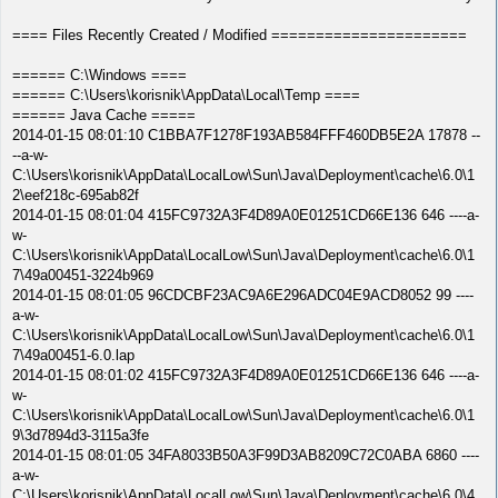
==== Files Recently Created / Modified ======================
====== C:\Windows ====
====== C:\Users\korisnik\AppData\Local\Temp ====
====== Java Cache =====
2014-01-15 08:01:10 C1BBA7F1278F193AB584FFF460DB5E2A 17878 --
--a-w-
C:\Users\korisnik\AppData\LocalLow\Sun\Java\Deployment\cache\6.0\1
2\eef218c-695ab82f
2014-01-15 08:01:04 415FC9732A3F4D89A0E01251CD66E136 646 ----a-
w-
C:\Users\korisnik\AppData\LocalLow\Sun\Java\Deployment\cache\6.0\1
7\49a00451-3224b969
2014-01-15 08:01:05 96CDCBF23AC9A6E296ADC04E9ACD8052 99 ----
a-w-
C:\Users\korisnik\AppData\LocalLow\Sun\Java\Deployment\cache\6.0\1
7\49a00451-6.0.lap
2014-01-15 08:01:02 415FC9732A3F4D89A0E01251CD66E136 646 ----a-
w-
C:\Users\korisnik\AppData\LocalLow\Sun\Java\Deployment\cache\6.0\1
9\3d7894d3-3115a3fe
2014-01-15 08:01:05 34FA8033B50A3F99D3AB8209C72C0ABA 6860 ----
a-w-
C:\Users\korisnik\AppData\LocalLow\Sun\Java\Deployment\cache\6.0\4