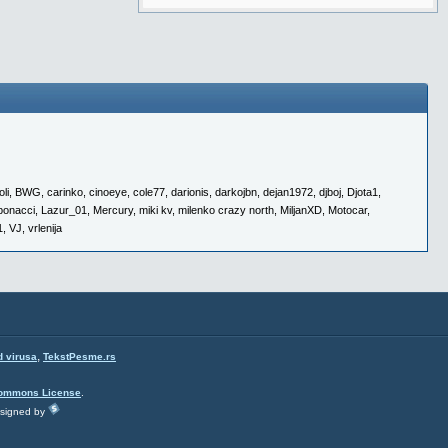
oli
,
BWG
,
carinko
,
cinoeye
,
cole77
,
darionis
,
darkojbn
,
dejan1972
,
djboj
,
Djota1
,
bonacci
,
Lazur_01
,
Mercury
,
miki kv
,
milenko crazy north
,
MiljanXD
,
Motocar
,
1
,
VJ
,
vrlenija
,
d virusa
TekstPesme.rs
Commons License
.
esigned by