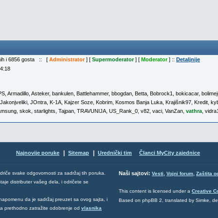
nih i 6856 gosta :: [
Administrator
] [
Supermoderator
] [
Moderator
] ::
Detaljnije
04:18
PS
,
Armadillo
,
Asteker
,
bankulen
,
Battlehammer
,
bbogdan
,
Betta
,
Bobrock1
,
bokicacar
,
bolimej
Jakonjveliki
,
JOntra
,
K-1A
,
Kajzer Soze
,
Kobrim
,
Kosmos Banja Luka
,
Krajišnik97
,
Kredit
,
ky
amsung
,
skok
,
starlights
,
Tajpan
,
TRAVUNIJA
,
US_Rank_0
,
v82
,
vaci
,
VanZan
,
vathra
,
vidra
|
|
Najnovije poruke
Sitemap
Urednički tim
Članci MyCity zajednice
,
,
odriče svake odgovornosti za sadržaj tih poruka.
Naši sajtovi:
Vesti
Vojni forum
Zaštita o
aje distributer vašeg dela, i odričete se
This content is licensed under a
Creative 
napomenu da je sadržaj preuzet sa ovog sajta, i
Based on phpBB 2, translated by Simke, d
 da prethodno zatražite odobrenje od
vlasnika