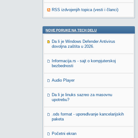
RSS izdvojenjih topica (vesti i članci)
NOVE PORUKE NA TECH DELU
Da li je Windows Defender Antivirus
dovoljna zaštita u 2026.
Informacija.rs - sajt o kompjuterskoj
bezbednosti
Audio Player
Da li je linuks sazreo za masovnu
upotrebu?
.ods format - upoređivanje kancelarijskih
paketa
Početni ekran