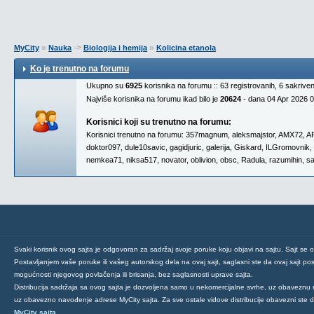
»
->
»
MyCity
Nauka
Biologija i hemija
Kolicina etanola
Ko je trenutno na forumu
Ukupno su
6925
korisnika na forumu :: 63 registrovanih, 6 sakrive
Najviše korisnika na forumu ikad bilo je
20624
- dana 04 Apr 2026 
Korisnici koji su trenutno na forumu:
Korisnici trenutno na forumu:
357magnum
,
aleksmajstor
,
AMX72
,
A
doktor097
,
dule10savic
,
gagidjuric
,
galerija
,
Giskard
,
ILGromovnik
,
nemkea71
,
niksa517
,
novator
,
oblivion
,
obsc
,
Radula
,
razumihin
,
s
Svaki korisnik ovog sajta je odgovoran za sadržaj svoje poruke koju objavi na sajtu. Sajt se 
Postavljanjem vaše poruke ili vašeg autorskog dela na ovaj sajt, saglasni ste da ovaj sajt post
mogućnosti njegovog povlačenja ili brisanja, bez saglasnosti uprave sajta.
Distribucija sadržaja sa ovog sajta je dozvoljena samo u nekomercijalne svrhe, uz obaveznu 
uz obavezno navođenje adrese MyCity sajta. Za sve ostale vidove distribucije obavezni ste
MyCity sajta
.