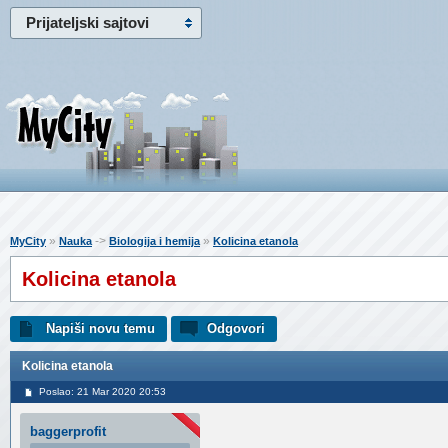
Prijateljski sajtovi
»
->
»
MyCity
Nauka
Biologija i hemija
Kolicina etanola
Kolicina etanola
Napiši novu temu
Odgovori
Kolicina etanola
Poslao: 21 Mar 2020 20:53
baggerprofit