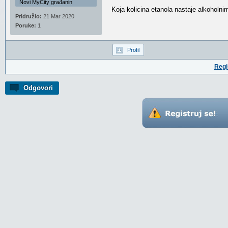
Novi MyCity građanin
Koja kolicina etanola nastaje alkoholn
Pridružio:
21 Mar 2020
Poruke:
1
Profil
Regi
Odgovori