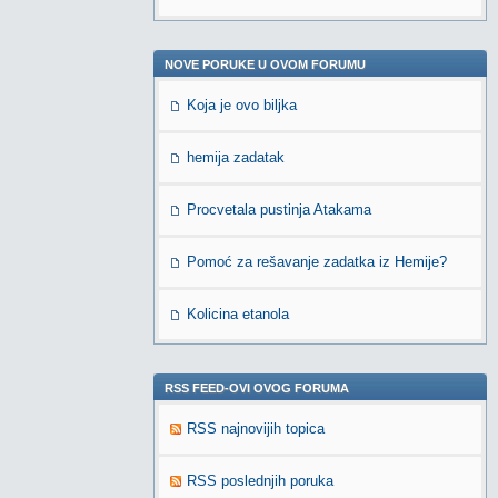
NOVE PORUKE U OVOM FORUMU
Koja je ovo biljka
hemija zadatak
Procvetala pustinja Atakama
Pomoć za rešavanje zadatka iz Hemije?
Kolicina etanola
RSS FEED-OVI OVOG FORUMA
RSS najnovijih topica
RSS poslednjih poruka