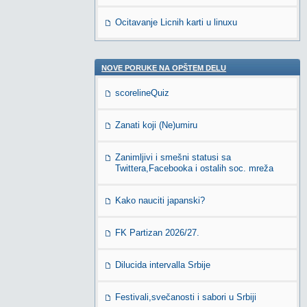
Ocitavanje Licnih karti u linuxu
NOVE PORUKE NA OPŠTEM DELU
scorelineQuiz
Zanati koji (Ne)umiru
Zanimljivi i smešni statusi sa
Twittera,Facebooka i ostalih soc. mreža
Kako nauciti japanski?
FK Partizan 2026/27.
Dilucida intervalla Srbije
Festivali,svečanosti i sabori u Srbiji