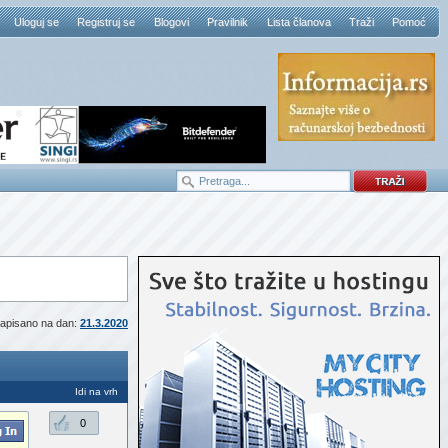
Uloguj se
Registruj se
Blogovi
Pravilnik
Lista članova
Traži
Pomoć
apisano na dan:
21.3.2020
Idi na vrh
0