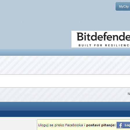
MyCity
N