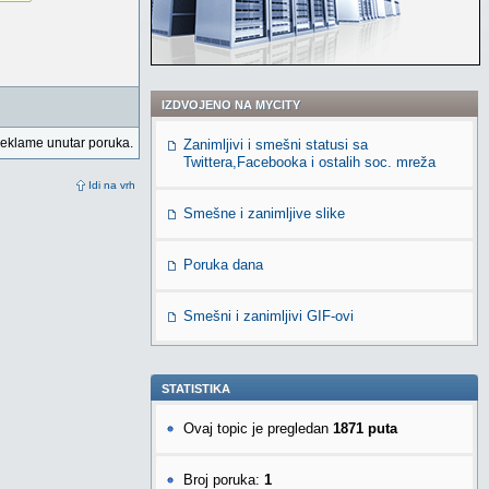
IZDVOJENO NA MYCITY
reklame unutar poruka.
Zanimljivi i smešni statusi sa
Twittera,Facebooka i ostalih soc. mreža
Idi na vrh
Smešne i zanimljive slike
Poruka dana
Smešni i zanimljivi GIF-ovi
STATISTIKA
Ovaj topic je pregledan
1871 puta
Broj poruka:
1