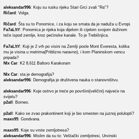
aleksandar996
: Koju su rusku rijeku Stari Grci zvali "Ra"?
Ričard
: Volga.
Ričard
: Šta su to Ponornice, i za koju se smata da je naduža u Evropi.
Fa7aL!tY
: Ponornica je rijeka koja dijelom ili cijelom svojom dužinom
teče ispod zemlje, kroz pećinske kanale. To je Trebišnjica.
Fa7aL!tY
: Koji je 2 vrh po visini na Zemlji posle Mont Everesta, kolika
mu je visina u metrima(Priblizno naravno), i kom Planinskom vencu
pripada?
NIx Car
: K2 8,611 Baltoro Karakoram
NIx Car
: sta je demografija?
aleksandar996
: Demografija je društvena nauka o stanovništvu.
aleksandar996
: Koje ostrvo je treće po površini(veličini) najveće na
svijetu?
p2all
: Borneo.
p2all
: Kako se zvao prakontinent koji je bio smesten na juznoj polulopti?
maxo95
: Gondvana.
maxo95
: Koje su vrste zemljotresa?
aleksandar996
: Mislim da su to: Veštački zemljotresi, Urvinski