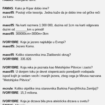
FAMAS
: Kako je Kipar dobio ime?
maxo95
: Postoji više teosrija. Jedna kaže da je dobio ime od grčke reči
za kanu.
maxo95
: Na karti razmera 1:300 000, duzina od 1cm na karti odgovara
duzini od _______km u prirodi!
maxo95
: 300000cm=3000m=3km
IVORYBRE
: Koje je jezero najdublje u Evropi?
maxo95:
Jezero Komo.
maxo95
: Koliko stanovnika ima Zlatiborski okrug?
IVORYBRE
: 335.826
IVORYBRE
: Koja reka je poznata kao Metohijske Plitvice i zasto?
maxo95
: U donjem toku je devet stepenicasto poredjanih vodopada
ispod kojih je sedam vecih i manjih jezera, zbog cega je Mirusa nazvana
"Metohijske Plitvice".
mcrule
: Koliko otprilike ima stanovnika Burkina Faso(Africka Zemlja)?
IVORYBRE
: 15,3 miliona.
IVORYBRE
: Koja je drzava bila prva ateisticka drzava u svetu?