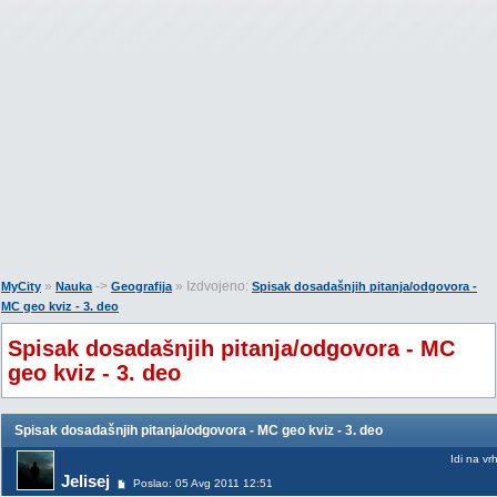
»
->
» Izdvojeno:
MyCity
Nauka
Geografija
Spisak dosadašnjih pitanja/odgovora -
MC geo kviz - 3. deo
Spisak dosadašnjih pitanja/odgovora - MC
geo kviz - 3. deo
Spisak dosadašnjih pitanja/odgovora - MC geo kviz - 3. deo
Idi na vr
Jelisej
Poslao: 05 Avg 2011 12:51