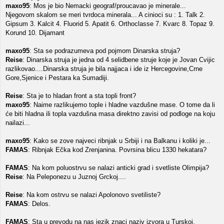
maxo95
: Mos je bio Nemacki geograf/proucavao je minerale...
Njegovom skalom se meri tvrdoca minerala... A cinioci su : 1. Talk 2.
Gipsum 3. Kalcit 4. Fluorid 5. Apatit 6. Orthoclasse 7. Kvarc 8. Topaz 9.
Korund 10. Dijamant
maxo95
: Sta se podrazumeva pod pojmom Dinarska struja?
Reise
: Dinarska struja je jedna od 4 selidbene struje koje je Jovan Cvijic
razlikovao....Dinarska struja je bila najjaca i ide iz Hercegovine,Crne
Gore,Sjenice i Pestara ka Sumadiji.
Reise
: Sta je to hladan front a sta topli front?
maxo95
: Naime razlikujemo tople i hladne vazdušne mase. O tome da li
će biti hladna ili topla vazdušna masa direktno zavisi od podloge na koju
nailazi...
maxo95
: Kako se zove najveci ribnjak u Srbiji i na Balkanu i koliki je...
FAMAS
: Ribnjak Ečka kod Zrenjanina. Povrsina blicu 1330 hekatara?
FAMAS
: Na kom poluostrvu se nalazi anticki grad i svetliste Olimpija?
Reise
: Na Peleponezu u Juznoj Grckoj....
Reise
: Na kom ostrvu se nalazi Apolonovo svetiliste?
FAMAS
: Delos.
FAMAS
: Sta u prevodu na nas jezik znaci naziv izvora u Turskoj,