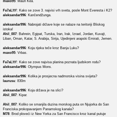
maxo95
: Maun Kea.
Fa7aL!tY
: Kako se zove 3. najvisi vrh sveta, posle Mont Everesta i K2?
aleksandar996
: Kančendžunga.
aleksandar996
: Nabrojati države koje se nalaze na teritoriji Bliskog
istoka!
Ahil_007
: Bahrein, Egipat, Turska, Iran, Irak, Izrael, Jordan, Kuvajt,
Liban, Oman, Katar, S. Arabija, Sirija, Ujedinjeni arapski Emirati, Jemen.
aleksandar996
: Koja rijeka teče kroz Banja Luku?
maxo95
: Vrbas.
Fa7aL!tY
: Kako se zove najvisa planina poznata ljudskom rodu?
aleksandar996
: Olympus Mons.
aleksandar996
: Kolika je prosjecna nadmorska visina svijeta?
laurusu
: 830m
aleksandar996
: Koja država je na slici?
Ahil_007
: Kipar.
Ahil_007
: Koliko se smanjila duzina morskog puta on Njujorka do San
Franciska prokopavanjem Panamskog kanala?
M78
: Brod ploveći iz New Yorka za San Francisco kroz kanal putuje