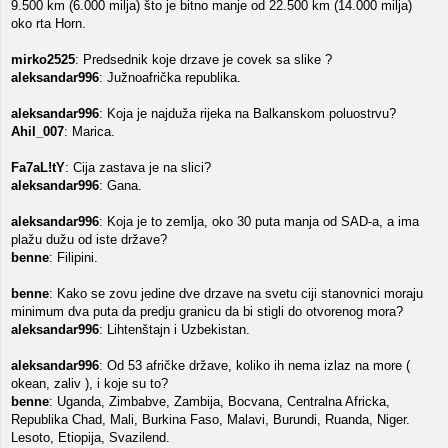
9.500 km (6.000 milja) što je bitno manje od 22.500 km (14.000 milja)
oko rta Horn.
mirko2525
: Predsednik koje drzave je covek sa slike ?
aleksandar996
: Južnoafrička republika.
aleksandar996
: Koja je najduža rijeka na Balkanskom poluostrvu?
Ahil_007
: Marica.
Fa7aL!tY
: Cija zastava je na slici?
aleksandar996
: Gana.
aleksandar996
: Koja je to zemlja, oko 30 puta manja od SAD-a, a ima
plažu dužu od iste države?
benne
: Filipini.
benne
: Kako se zovu jedine dve drzave na svetu ciji stanovnici moraju
minimum dva puta da predju granicu da bi stigli do otvorenog mora?
aleksandar996
: Lihtenštajn i Uzbekistan.
aleksandar996
: Od 53 afričke države, koliko ih nema izlaz na more (
okean, zaliv ), i koje su to?
benne
: Uganda, Zimbabve, Zambija, Bocvana, Centralna Africka,
Republika Chad, Mali, Burkina Faso, Malavi, Burundi, Ruanda, Niger.
Lesoto, Etiopija, Svazilend.