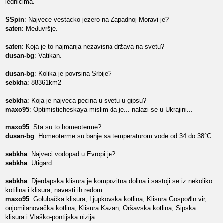
lednicima.
SSpin
: Najvece vestacko jezero na Zapadnoj Moravi je?
saten
: Međuvršje.
saten
: Koja je to najmanja nezavisna država na svetu?
dusan-bg
: Vatikan.
dusan-bg
: Kolika je povrsina Srbije?
sebkha
: 88361km2
sebkha
: Koja je najveca pecina u svetu u gipsu?
maxo95
: Optimisticheskaya mislim da je... nalazi se u Ukrajini...
maxo95
: Sta su to homeoterme?
dusan-bg
: Homeoterme su banje sa temperaturom vode od 34 do 38°C.
sebkha
: Najveci vodopad u Evropi je?
sebkha
: Utigard
sebkha
: Djerdapska klisura je kompozitna dolina i sastoji se iz nekoliko
kotilina i klisura, navesti ih redom.
maxo95
: Golubačka klisura, Ljupkovska kotlina, Klisura Gospođin vir,
onjomilanovačka kotlina, Klisura Kazan, Oršavska kotlina, Sipska
klisura i Vlaško-pontijska nizija.