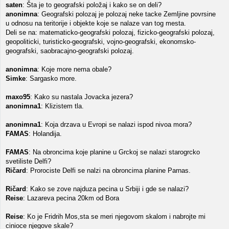
saten
: Šta je to geografski položaj i kako se on deli?
anonimna
: Geografski polozaj je polozaj neke tacke Zemljine povrsine
u odnosu na teritorije i objekte koje se nalaze van tog mesta.
Deli se na: matematicko-geografski polozaj, fizicko-geografski polozaj,
geopoliticki, turisticko-geografski, vojno-geografski, ekonomsko-
geografski, saobracajno-geografski polozaj.
anonimna
: Koje more nema obale?
Simke
: Sargasko more.
maxo95
: Kako su nastala Jovacka jezera?
anonimna1
: Klizistem tla.
anonimna1
: Koja drzava u Evropi se nalazi ispod nivoa mora?
FAMAS
: Holandija.
FAMAS
: Na obroncima koje planine u Grckoj se nalazi starogrcko
svetiliste Delfi?
Ričard
: Prorociste Delfi se nalzi na obroncima planine Parnas.
Ričard
: Kako se zove najduza pecina u Srbiji i gde se nalazi?
Reise
: Lazareva pecina 20km od Bora
Reise
: Ko je Fridrih Mos,sta se meri njegovom skalom i nabrojte mi
cinioce njegove skale?