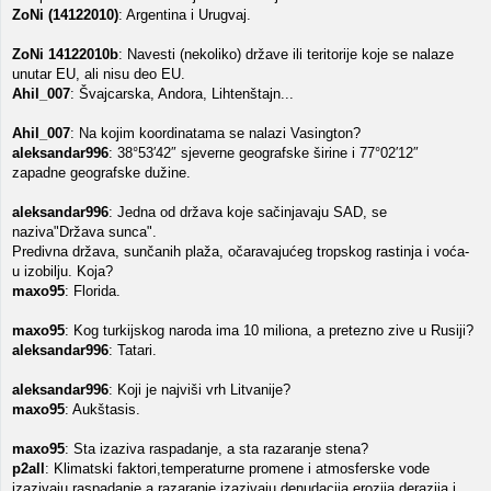
ZoNi (14122010)
: Argentina i Urugvaj.
ZoNi 14122010b
: Navesti (nekoliko) države ili teritorije koje se nalaze
unutar EU, ali nisu deo EU.
Ahil_007
: Švajcarska, Andora, Lihtenštajn...
Ahil_007
: Na kojim koordinatama se nalazi Vasington?
aleksandar996
: 38°53′42″ sjeverne geografske širine i 77°02′12″
zapadne geografske dužine.
aleksandar996
: Jedna od država koje sačinjavaju SAD, se
naziva"Država sunca".
Predivna država, sunčanih plaža, očaravajućeg tropskog rastinja i voća-
u izobilju. Koja?
maxo95
: Florida.
maxo95
: Kog turkijskog naroda ima 10 miliona, a pretezno zive u Rusiji?
aleksandar996
: Tatari.
aleksandar996
: Koji je najviši vrh Litvanije?
maxo95
: Aukštasis.
maxo95
: Sta izaziva raspadanje, a sta razaranje stena?
p2all
: Klimatski faktori,temperaturne promene i atmosferske vode
izazivaju raspadanje a razaranje izazivaju denudacija,erozija,derazija i