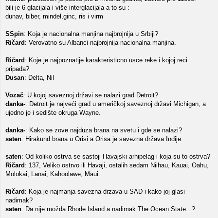
bili je 6 glacijala i više interglacijala a to su :
dunav, biber, mindel,ginc, ris i virm
SSpin
: Koja je nacionalna manjina najbrojnija u Srbiji?
Ričard
: Verovatno su Albanci najbrojnija nacionalna manjina.
Ričard
: Koje je najpoznatije karakteristicno usce reke i kojoj reci
pripada?
Dusan
: Delta, Nil
Vozač
: U kojoj saveznoj državi se nalazi grad Detroit?
danka-
: Detroit je najveći grad u američkoj saveznoj državi Michigan, a
ujedno je i sedište okruga Wayne.
danka-
: Kako se zove najduza brana na svetu i gde se nalazi?
saten
: Hirakund brana u Orisi a Orisa je savezna država Indije.
saten
: Od koliko ostrva se sastoji Havajski arhipelag i koja su to ostrva?
Ričard
: 137, Veliko ostrvo ili Havaji, ostalih sedam Niihau, Kauai, Oahu,
Molokai, Lānai, Kahoolawe, Maui.
Ričard
: Koja je najmanja savezna drzava u SAD i kako joj glasi
nadimak?
saten
: Da nije možda Rhode Island a nadimak The Ocean State...?