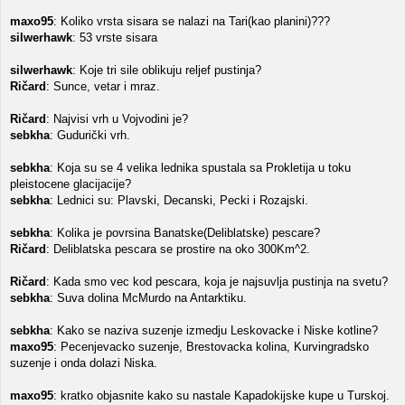
maxo95
: Koliko vrsta sisara se nalazi na Tari(kao planini)???
silwerhawk
: 53 vrste sisara
silwerhawk
: Koje tri sile oblikuju reljef pustinja?
Ričard
: Sunce, vetar i mraz.
Ričard
: Najvisi vrh u Vojvodini je?
sebkha
: Gudurički vrh.
sebkha
: Koja su se 4 velika lednika spustala sa Prokletija u toku
pleistocene glacijacije?
sebkha
: Lednici su: Plavski, Decanski, Pecki i Rozajski.
sebkha
: Kolika je povrsina Banatske(Deliblatske) pescare?
Ričard
: Deliblatska pescara se prostire na oko 300Km^2.
Ričard
: Kada smo vec kod pescara, koja je najsuvlja pustinja na svetu?
sebkha
: Suva dolina McMurdo na Antarktiku.
sebkha
: Kako se naziva suzenje izmedju Leskovacke i Niske kotline?
maxo95
: Pecenjevacko suzenje, Brestovacka kolina, Kurvingradsko
suzenje i onda dolazi Niska.
maxo95
: kratko objasnite kako su nastale Kapadokijske kupe u Turskoj.