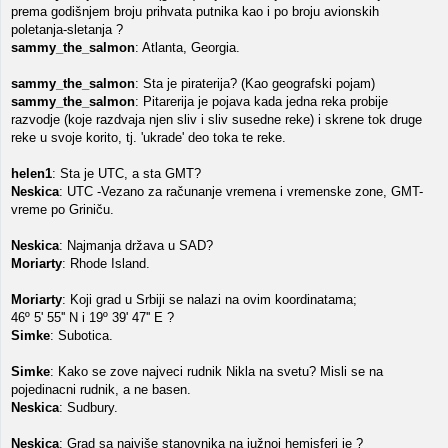
prema godišnjem broju prihvata putnika kao i po broju avionskih
poletanja-sletanja ?
sammy_the_salmon
: Atlanta, Georgia.
sammy_the_salmon
: Sta je piraterija? (Kao geografski pojam)
sammy_the_salmon
: Pitarerija je pojava kada jedna reka probije
razvodje (koje razdvaja njen sliv i sliv susedne reke) i skrene tok druge
reke u svoje korito, tj. 'ukrade' deo toka te reke.
helen1
: Sta je UTC, a sta GMT?
Neskica
: UTC -Vezano za računanje vremena i vremenske zone, GMT-
vreme po Griniču.
Neskica
: Najmanja država u SAD?
Moriarty
: Rhode Island.
Moriarty
: Koji grad u Srbiji se nalazi na ovim koordinatama;
46º 5' 55'' N i 19º 39' 47'' E ?
Simke
: Subotica.
Simke
: Kako se zove najveci rudnik Nikla na svetu? Misli se na
pojedinacni rudnik, a ne basen.
Neskica
: Sudbury.
Neskica
: Grad sa najviše stanovnika na južnoj hemisferi je ?