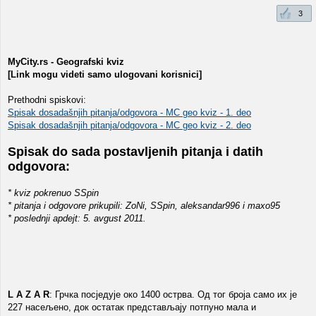
3
MyCity.rs - Geografski kviz
[Link mogu videti samo ulogovani korisnici]
Prethodni spiskovi:
Spisak dosadašnjih pitanja/odgovora - MC geo kviz - 1. deo
Spisak dosadašnjih pitanja/odgovora - MC geo kviz - 2. deo
Spisak do sada postavljenih pitanja i datih
odgovora:
* kviz pokrenuo SSpin
* pitanja i odgovore prikupili: ZoNi, SSpin, aleksandar996 i maxo95
* poslednji apdejt: 5. avgust 2011.
L A Z A R
: Грчка посједује око 1400 острва. Од тог броја само их је
227 насељено, док остатак представљају потпуно мала и