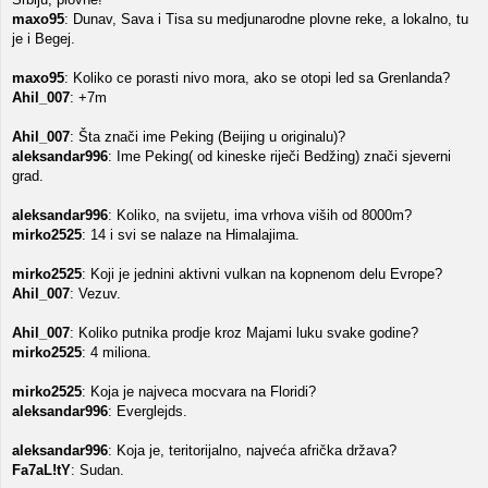
maxo95
: Dunav, Sava i Tisa su medjunarodne plovne reke, a lokalno, tu
je i Begej.
maxo95
: Koliko ce porasti nivo mora, ako se otopi led sa Grenlanda?
Ahil_007
: +7m
Ahil_007
: Šta znači ime Peking (Beijing u originalu)?
aleksandar996
: Ime Peking( od kineske riječi Bedžing) znači sjeverni
grad.
aleksandar996
: Koliko, na svijetu, ima vrhova viših od 8000m?
mirko2525
: 14 i svi se nalaze na Himalajima.
mirko2525
: Koji je jednini aktivni vulkan na kopnenom delu Evrope?
Ahil_007
: Vezuv.
Ahil_007
: Koliko putnika prodje kroz Majami luku svake godine?
mirko2525
: 4 miliona.
mirko2525
: Koja je najveca mocvara na Floridi?
aleksandar996
: Everglejds.
aleksandar996
: Koja je, teritorijalno, najveća afrička država?
Fa7aL!tY
: Sudan.