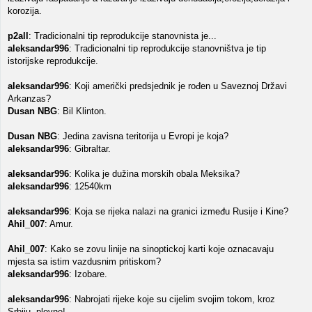
korozija.
p2all
: Tradicionalni tip reprodukcije stanovnista je...
aleksandar996
: Tradicionalni tip reprodukcije stanovništva je tip
istorijske reprodukcije.
aleksandar996
: Koji američki predsjednik je rođen u Saveznoj Državi
Arkanzas?
Dusan NBG
: Bil Klinton.
Dusan NBG
: Jedina zavisna teritorija u Evropi je koja?
aleksandar996
: Gibraltar.
aleksandar996
: Kolika je dužina morskih obala Meksika?
aleksandar996
: 12540km
aleksandar996
: Koja se rijeka nalazi na granici između Rusije i Kine?
Ahil_007
: Amur.
Ahil_007
: Kako se zovu linije na sinoptickoj karti koje oznacavaju
mjesta sa istim vazdusnim pritiskom?
aleksandar996
: Izobare.
aleksandar996
: Nabrojati rijeke koje su cijelim svojim tokom, kroz
Srbiju, plovne!