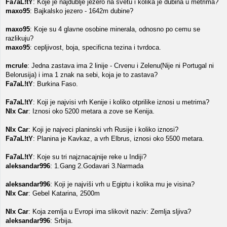
Fa7aL!tY
: Koje je najdublje jezero na svetu i kolika je dubina u metrima?
maxo95
: Bajkalsko jezero - 1642m dubine?
maxo95
: Koje su 4 glavne osobine minerala, odnosno po cemu se
razlikuju?
maxo95
: cepljivost, boja, specificna tezina i tvrdoca.
mcrule
: Jedna zastava ima 2 linije - Crvenu i Zelenu(Nije ni Portugal ni
Belorusija) i ima 1 znak na sebi, koja je to zastava?
Fa7aL!tY
: Burkina Faso.
Fa7aL!tY
: Koji je najvisi vrh Kenije i koliko otprilike iznosi u metrima?
NIx Car
: Iznosi oko 5200 metara a zove se Kenija.
NIx Car
: Koji je najveci planinski vrh Rusije i koliko iznosi?
Fa7aL!tY
: Planina je Kavkaz, a vrh Elbrus, iznosi oko 5500 metara.
Fa7aL!tY
: Koje su tri najznacajnije reke u Indiji?
aleksandar996
: 1.Gang 2.Godavari 3.Narmada
aleksandar996
: Koji je najviši vrh u Egiptu i kolika mu je visina?
NIx Car
: Gebel Katarina, 2500m
NIx Car
: Koja zemlja u Evropi ima slikovit naziv: Zemlja sljiva?
aleksandar996
: Srbija.