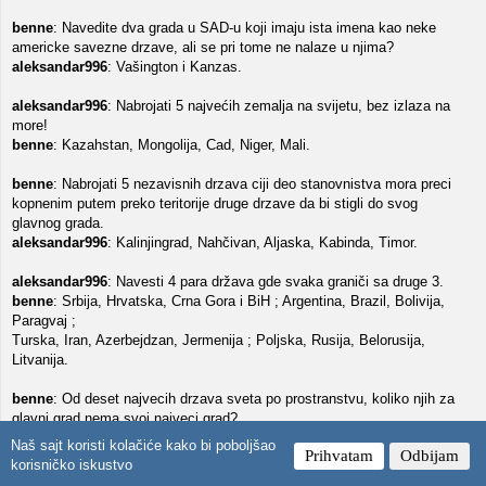
benne
: Navedite dva grada u SAD-u koji imaju ista imena kao neke
americke savezne drzave, ali se pri tome ne nalaze u njima?
aleksandar996
: Vašington i Kanzas.
aleksandar996
: Nabrojati 5 najvećih zemalja na svijetu, bez izlaza na
more!
benne
: Kazahstan, Mongolija, Cad, Niger, Mali.
benne
: Nabrojati 5 nezavisnih drzava ciji deo stanovnistva mora preci
kopnenim putem preko teritorije druge drzave da bi stigli do svog
glavnog grada.
aleksandar996
: Kalinjingrad, Nahčivan, Aljaska, Kabinda, Timor.
aleksandar996
: Navesti 4 para država gde svaka graniči sa druge 3.
benne
: Srbija, Hrvatska, Crna Gora i BiH ; Argentina, Brazil, Bolivija,
Paragvaj ;
Turska, Iran, Azerbejdzan, Jermenija ; Poljska, Rusija, Belorusija,
Litvanija.
benne
: Od deset najvecih drzava sveta po prostranstvu, koliko njih za
glavni grad nema svoj najveci grad?
aleksandar996
: 1. Kanada 2. SAD 3. Kina 4. Brazil 5. Australija 6. Indija
Naš sajt koristi kolačiće kako bi poboljšao
Prihvatam
Odbijam
( ako racunas samo Nju Delhi) 7. Kazahstan 8. Sudan.
korisničko iskustvo