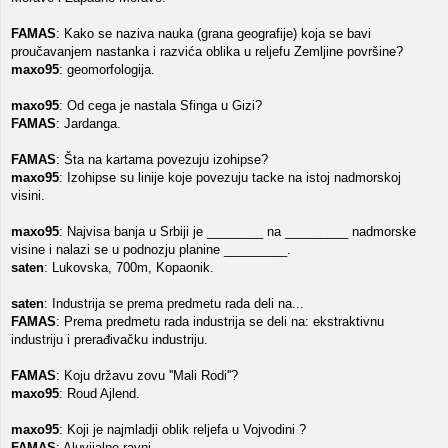
FAMAS
: Kako se naziva nauka (grana geografije) koja se bavi
proučavanjem nastanka i razvića oblika u reljefu Zemljine površine?
maxo95
: geomorfologija.
maxo95
: Od cega je nastala Sfinga u Gizi?
FAMAS
: Jardanga.
FAMAS
: Šta na kartama povezuju izohipse?
maxo95
: Izohipse su linije koje povezuju tacke na istoj nadmorskoj
visini.
maxo95
: Najvisa banja u Srbiji je ________ na _________ nadmorske
visine i nalazi se u podnozju planine _________.
saten
: Lukovska, 700m, Kopaonik.
saten
: Industrija se prema predmetu rada deli na...
FAMAS
: Prema predmetu rada industrija se deli na: ekstraktivnu
industriju i prerađivačku industriju.
FAMAS
: Koju državu zovu ''Mali Rodi''?
maxo95
: Roud Ajlend.
maxo95
: Koji je najmladji oblik reljefa u Vojvodini ?
FAMAS
: Aluvijalne ravni.