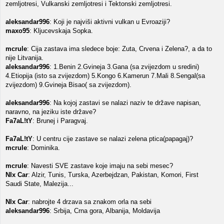
zemljotresi, Vulkanski zemljotresi i Tektonski zemljotresi.
aleksandar996
: Koji je najviši aktivni vulkan u Evroaziji?
maxo95
: Kljucevskaja Sopka.
mcrule
: Cija zastava ima sledece boje: Zuta, Crvena i Zelena?, a da to
nije Litvanija.
aleksandar996
: 1.Benin 2.Gvineja 3.Gana (sa zvijezdom u sredini)
4.Etiopija (isto sa zvijezdom) 5.Kongo 6.Kamerun 7.Mali 8.Sengal(sa
zvijezdom) 9.Gvineja Bisao( sa zvijezdom).
aleksandar996
: Na kojoj zastavi se nalazi naziv te države napisan,
naravno, na jeziku iste države?
Fa7aL!tY
: Brunej i Paragvaj.
Fa7aL!tY
: U centru cije zastave se nalazi zelena ptica(papagaj)?
mcrule
: Dominika.
mcrule
: Navesti SVE zastave koje imaju na sebi mesec?
NIx Car
: Alzir, Tunis, Turska, Azerbejdzan, Pakistan, Komori, First
Saudi State, Malezija...
NIx Car
: nabrojte 4 drzava sa znakom orla na sebi
aleksandar996
: Srbija, Crna gora, Albanija, Moldavija