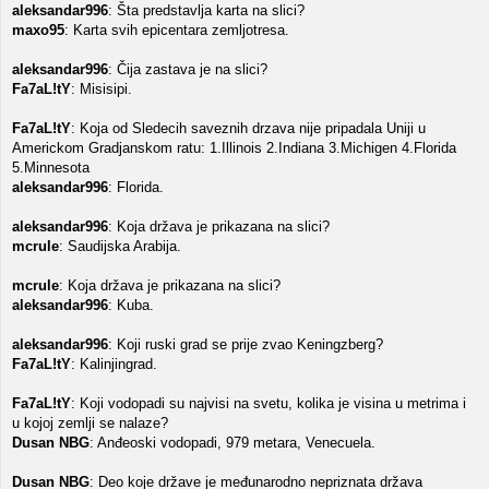
aleksandar996
: Šta predstavlja karta na slici?
maxo95
: Karta svih epicentara zemljotresa.
aleksandar996
: Čija zastava je na slici?
Fa7aL!tY
: Misisipi.
Fa7aL!tY
: Koja od Sledecih saveznih drzava nije pripadala Uniji u
Americkom Gradjanskom ratu: 1.Illinois 2.Indiana 3.Michigen 4.Florida
5.Minnesota
aleksandar996
: Florida.
aleksandar996
: Koja država je prikazana na slici?
mcrule
: Saudijska Arabija.
mcrule
: Koja država je prikazana na slici?
aleksandar996
: Kuba.
aleksandar996
: Koji ruski grad se prije zvao Keningzberg?
Fa7aL!tY
: Kalinjingrad.
Fa7aL!tY
: Koji vodopadi su najvisi na svetu, kolika je visina u metrima i
u kojoj zemlji se nalaze?
Dusan NBG
: Anđeoski vodopadi, 979 metara, Venecuela.
Dusan NBG
: Deo koje države je međunarodno nepriznata država