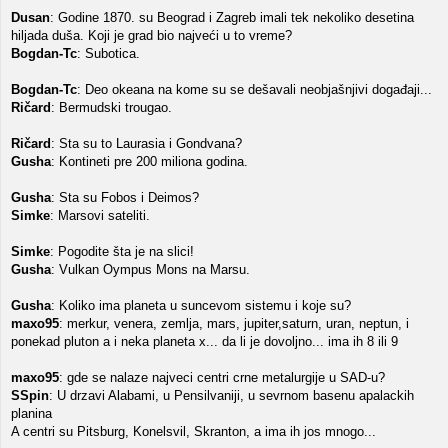
Dusan
: Godine 1870. su Beograd i Zagreb imali tek nekoliko desetina
hiljada duša. Koji je grad bio najveći u to vreme?
Bogdan-Tc
: Subotica.
Bogdan-Tc
: Deo okeana na kome su se dešavali neobjašnjivi događaji...
Ričard
: Bermudski trougao.
Ričard
: Sta su to Laurasia i Gondvana?
Gusha
: Kontineti pre 200 miliona godina.
Gusha
: Sta su Fobos i Deimos?
Simke
: Marsovi sateliti.
Simke
: Pogodite šta je na slici!
Gusha
: Vulkan Oympus Mons na Marsu.
Gusha
: Koliko ima planeta u suncevom sistemu i koje su?
maxo95
: merkur, venera, zemlja, mars, jupiter,saturn, uran, neptun, i
ponekad pluton a i neka planeta x... da li je dovoljno... ima ih 8 ili 9
maxo95
: gde se nalaze najveci centri crne metalurgije u SAD-u?
SSpin
: U drzavi Alabami, u Pensilvaniji, u sevrnom basenu apalackih
planina
A centri su Pitsburg, Konelsvil, Skranton, a ima ih jos mnogo...