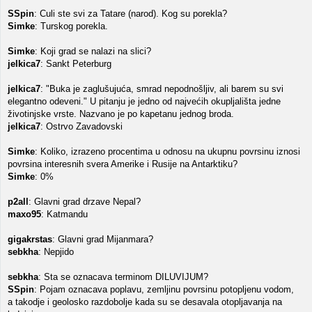
SSpin
: Culi ste svi za Tatare (narod). Kog su porekla?
Simke
: Turskog porekla.
Simke
: Koji grad se nalazi na slici?
jelkica7
: Sankt Peterburg
jelkica7
: "Buka je zaglušujuća, smrad nepodnošljiv, ali barem su svi
elegantno odeveni." U pitanju je jedno od najvećih okupljališta jedne
životinjske vrste. Nazvano je po kapetanu jednog broda.
jelkica7
: Ostrvo Zavadovski
Simke
: Koliko, izrazeno procentima u odnosu na ukupnu povrsinu iznosi
povrsina interesnih svera Amerike i Rusije na Antarktiku?
Simke
: 0%
p2all
: Glavni grad drzave Nepal?
maxo95
: Katmandu
gigakrstas
: Glavni grad Mijanmara?
sebkha
: Nepjido
sebkha
: Sta se oznacava terminom DILUVIJUM?
SSpin
: Pojam oznacava poplavu, zemljinu povrsinu potopljenu vodom,
a takodje i geolosko razdobolje kada su se desavala otopljavanja na