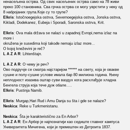
ненасељена острва. Од свих насељених острва само на 78 живи
преко 100 становника. Сва грчка острва се могу уврстити у неку од
8 набројаних група.Које су то групе?
Elkris
: Istočnoegejska ostrva, Severnoegejska ostrva, Jonska ostrva,
Kikladi, Dodekanez, Eubeja i Sporadi, Saronska ostrva, Krit.
Elkris
: Ova mala država se nalazi u zapadnoj Evropi,nema izlaz na
more i
okružena je susedima koji takođe nemaju izlaz more...
O kojoj kneževini je reč?
L A Z A R
: Lihtenštajn.
L A Z A R
: О чему је реч?
Ово подручје се сматра најстаријом ****** на свету, која је овакве
сушне и полу-сушне услове имала бар 80 милиона година. Њену
неплодност изазива оштар суви ваздух кога расхлађује хладна
Бенгела струја која тече дуж обале.....
Elkris
: Pustinja Namib.
Elkris
: Murgap,Hari Rud i Amu Danja su šta i gde se nalaze?
Neskica
: Reke u Turkmenistanu.
Neskica
: Šta je karakteristično za En Arbor?
L A Z A R
: Ен Арбор је најпознатији као седиште главног кампуса
Универзитета Мичигена, који је премештен из Детроита 1837.