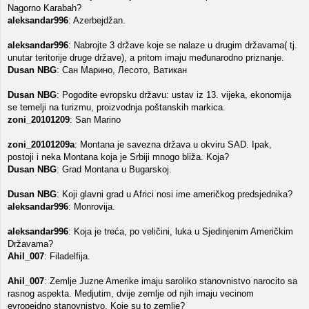
Nagorno Karabah?
aleksandar996
: Azerbejdžan.
aleksandar996
: Nabrojte 3 države koje se nalaze u drugim državama( tj.
unutar teritorije druge države), a pritom imaju međunarodno priznanje.
Dusan NBG
: Сан Марино, Лесото, Ватикан
Dusan NBG
: Pogodite evropsku državu: ustav iz 13. vijeka, ekonomija
se temelji na turizmu, proizvodnja poštanskih markica.
zoni_20101209
: San Marino
zoni_20101209a
: Montana je savezna država u okviru SAD. Ipak,
postoji i neka Montana koja je Srbiji mnogo bliža. Koja?
Dusan NBG
: Grad Montana u Bugarskoj.
Dusan NBG
: Koji glavni grad u Africi nosi ime američkog predsjednika?
aleksandar996
: Monrovija.
aleksandar996
: Koja je treća, po veličini, luka u Sjedinjenim Američkim
Državama?
Ahil_007
: Filadelfija.
Ahil_007
: Zemlje Juzne Amerike imaju saroliko stanovnistvo narocito sa
rasnog aspekta. Medjutim, dvije zemlje od njih imaju vecinom
evropeidno stanovnistvo. Koje su to zemlje?