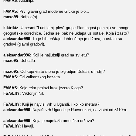
FAMAS
: Albanija.
FAMAS
: Prvi glavni grad moderne Grcke je bio...
maxo95
: Nafplio(n)
kikirikiz
: U pesmi "Ludi letnji ples" grupe Flamingosi pominju se mnoge
geografske odrednice. Jedna se ipak ne uklapa uz ostale. Koja i zašto?
aleksandar996
: To je Lihtenštajn. Lihtenštajn je država, a ostalo su
gradovi (glavni gradovi).
aleksandar996
: Koji je najjužniji grad na svijetu?
maxo95
: Ushuaïa.
maxo95
: Od koje vrste stene je izgradjen Dekan, u Indiji?
FAMAS
: Od vulkanskog bazalta.
FAMAS
: Koja reka prolazi kroz jezero Kjoga?
Fa7aL!tY
: Viktorijin Nil.
Fa7aL!tY
: Koji je najvisi vrh u Ugandi, i koliko metara?
aleksandar996
: Najviši vrh Ugande je Ruevenzori, na visini od 5110m.
aleksandar996
: Koja je najmlađa američka država?
Fa7aL!tY
: Havaji.