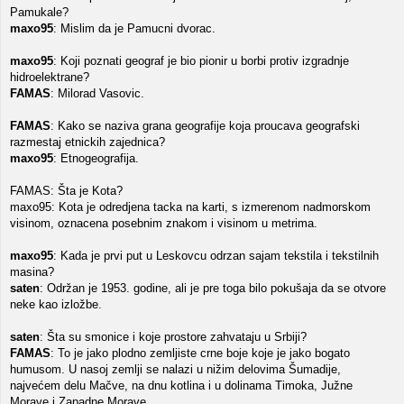
Pamukale?
maxo95
: Mislim da je Pamucni dvorac.
maxo95
: Koji poznati geograf je bio pionir u borbi protiv izgradnje
hidroelektrane?
FAMAS
: Milorad Vasovic.
FAMAS
: Kako se naziva grana geografije koja proucava geografski
razmestaj etnickih zajednica?
maxo95
: Etnogeografija.
FAMAS: Šta je Kota?
maxo95: Kota je odredjena tacka na karti, s izmerenom nadmorskom
visinom, oznacena posebnim znakom i visinom u metrima.
maxo95
: Kada je prvi put u Leskovcu odrzan sajam tekstila i tekstilnih
masina?
saten
: Održan je 1953. godine, ali je pre toga bilo pokušaja da se otvore
neke kao izložbe.
saten
: Šta su smonice i koje prostore zahvataju u Srbiji?
FAMAS
: To je jako plodno zemljiste crne boje koje je jako bogato
humusom. U nasoj zemlji se nalazi u nižim delovima Šumadije,
najvećem delu Mačve, na dnu kotlina i u dolinama Timoka, Južne
Morave i Zapadne Morave.