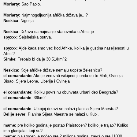
Moriarty
: Sao Paolo.
Moriarty
: Najmnogoljudnija afrička država je...?
Neskica
: Nigerija.
Neskica
: Država sa najmanje stanovnika u Africi je...
spyxxx
: Sejshelska ostrva.
spyxxx
: Ajde kada smo vec kod Afrike, kolika je gustina naseljenosti u
Africi?
Simke
: Trebalo bi da je 30.51/km^2
Neskica
: Koje afričke države nemaju uopšte železnicu?
el comandante:
Ako je verovati wikipedi-ji onda su to:Mali, Gvineja
Bisao, Sijera Leone, Liberija i Gvineja
el comandante
: Koliku povrsinu obuhvata urbani deo Beograda?
el comandante
: 36km2
el comandante
: U kojoj drzavi se nalazi planina Sijera Maestra?
Delije sever
: Planina Sijera Maestra se nalazi u Kubi.
mame
: pre koliko godina je postao Plaistocen? koliko je trajao? Koliko
ima glacijala i koji su?
mame
: plaistocen je počeo pre 2 miliona godina, završio pre 11000.