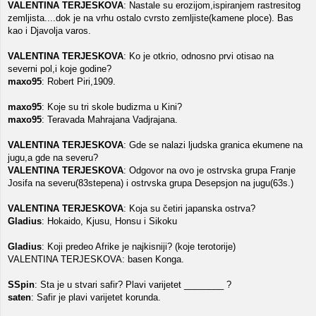
VALENTINA TERJESKOVA
: Nastale su erozijom,ispiranjem rastresitog
zemljista....dok je na vrhu ostalo cvrsto zemljiste(kamene ploce). Bas
kao i Djavolja varos.
VALENTINA TERJESKOVA
: Ko je otkrio, odnosno prvi otisao na
severni pol,i koje godine?
maxo95
: Robert Piri,1909.
maxo95
: Koje su tri skole budizma u Kini?
maxo95
: Teravada Mahrajana Vadjrajana.
VALENTINA TERJESKOVA
: Gde se nalazi ljudska granica ekumene na
jugu,a gde na severu?
VALENTINA TERJESKOVA
: Odgovor na ovo je ostrvska grupa Franje
Josifa na severu(83stepena) i ostrvska grupa Desepsjon na jugu(63s.)
VALENTINA TERJESKOVA
: Koja su četiri japanska ostrva?
Gladius
: Hokaido, Kjusu, Honsu i Sikoku
Gladius
: Koji predeo Afrike je najkisniji? (koje terotorije)
VALENTINA TERJESKOVA: basen Konga.
SSpin
: Sta je u stvari safir? Plavi varijetet ________ ?
saten
: Safir je plavi varijetet korunda.