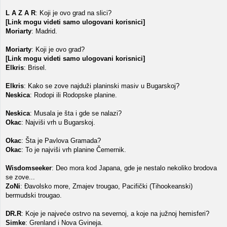
L A Z A R
: Koji je ovo grad na slici?
[Link mogu videti samo ulogovani korisnici]
Moriarty
: Madrid.
Moriarty
: Koji je ovo grad?
[Link mogu videti samo ulogovani korisnici]
Elkris
: Brisel.
Elkris
: Kako se zove najduži planinski masiv u Bugarskoj?
Neskica
: Rodopi ili Rodopske planine.
Neskica
: Musala je šta i gde se nalazi?
Okac
: Najviši vrh u Bugarskoj.
Okac
: Šta je Pavlova Gramada?
Okac
: To je najviši vrh planine Čemernik.
Wisdomseeker
: Deo mora kod Japana, gde je nestalo nekoliko brodova
se zove...
ZoNi
: Đavolsko more, Zmajev trougao, Pacifički (Tihookeanski)
bermudski trougao.
DR.R
: Koje je najveće ostrvo na severnoj, a koje na južnoj hemisferi?
Simke
: Grenland i Nova Gvineja.