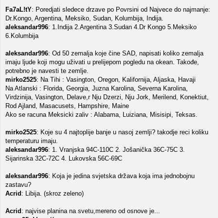
Fa7aL!tY
: Poredjati sledece drzave po Povrsini od Najvece do najmanje:
Dr.Kongo, Argentina, Meksiko, Sudan, Kolumbija, Indija.
aleksandar996
: 1.Indija 2.Argentina 3.Sudan 4.Dr Kongo 5.Meksiko
6.Kolumbija
aleksandar996
: Od 50 zemalja koje čine SAD, napisati koliko zemalja
imaju ljude koji mogu uživati u prelijepom pogledu na okean. Takođe,
potrebno je navesti te zemlje.
mirko2525
: Na Tihi : Vasington, Oregon, Kalifornija, Aljaska, Havaji
Na Atlanski : Florida, Georgia, Juzna Karolina, Severna Karolina,
Virdzinija, Vasington, Delave,r Nju Dzerzi, Nju Jork, Merilend, Konektiut,
Rod Ajland, Masacusets, Hampshire, Maine
Ako se racuna Meksicki zaliv : Alabama, Luiziana, Misisipi, Teksas.
mirko2525
: Koje su 4 najtoplije banje u nasoj zemlji? takodje reci koliku
temperaturu imaju.
aleksandar996
: 1. Vranjska 94C-110C 2. Jošanička 36C-75C 3.
Sijarinska 32C-72C 4. Lukovska 56C-69C
aleksandar996
: Koja je jedina svjetska država koja ima jednobojnu
zastavu?
Acrid
: Libija. (skroz zeleno)
Acrid
: najvise planina na svetu,mereno od osnove je...