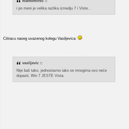
markomirtic ::
i po meni je velika razlika izmedju 7 i Viste...
Citiracu naseg uvazenog kolegu Vasiljevica:
vasiljevic ::
Nije baš tako, jednostavno iako se mnogima ovo neće
dopasti, Win 7 JESTE Vista.