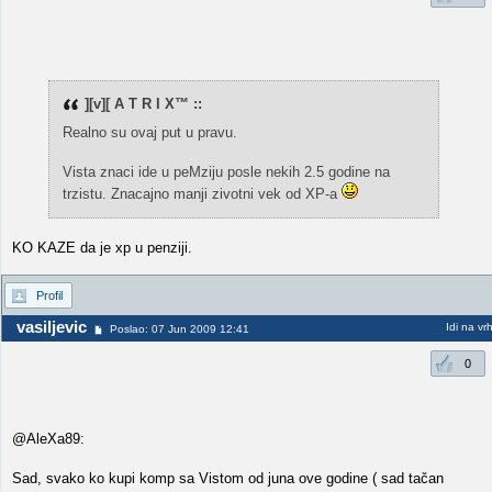
][v][ A T R I X™ ::
Realno su ovaj put u pravu.
Vista znaci ide u peMziju posle nekih 2.5 godine na
trzistu. Znacajno manji zivotni vek od XP-a
KO KAZE da je xp u penziji.
Profil
vasiljevic
Idi na vr
Poslao: 07 Jun 2009 12:41
0
@AleXa89:
Sad, svako ko kupi komp sa Vistom od juna ove godine ( sad tačan