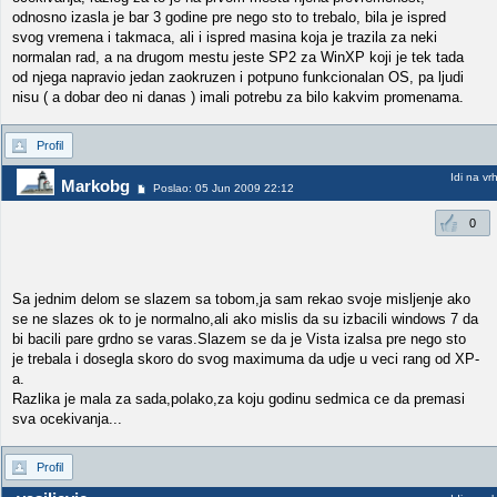
odnosno izasla je bar 3 godine pre nego sto to trebalo, bila je ispred
svog vremena i takmaca, ali i ispred masina koja je trazila za neki
normalan rad, a na drugom mestu jeste SP2 za WinXP koji je tek tada
od njega napravio jedan zaokruzen i potpuno funkcionalan OS, pa ljudi
nisu ( a dobar deo ni danas ) imali potrebu za bilo kakvim promenama.
Profil
Idi na vr
Markobg
Poslao: 05 Jun 2009 22:12
0
Sa jednim delom se slazem sa tobom,ja sam rekao svoje misljenje ako
se ne slazes ok to je normalno,ali ako mislis da su izbacili windows 7 da
bi bacili pare grdno se varas.Slazem se da je Vista izalsa pre nego sto
je trebala i dosegla skoro do svog maximuma da udje u veci rang od XP-
a.
Razlika je mala za sada,polako,za koju godinu sedmica ce da premasi
sva ocekivanja...
Profil