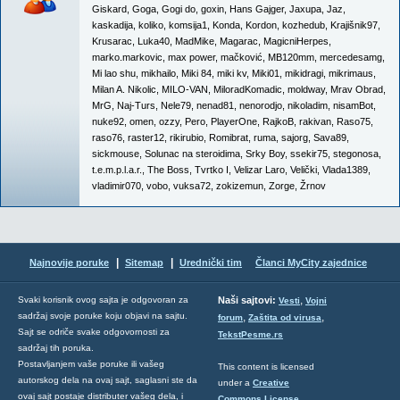
Giskard
,
Goga
,
Gogi do
,
goxin
,
Hans Gajger
,
Jaxupa
,
Jaz
,
kaskadija
,
koliko
,
komsija1
,
Konda
,
Kordon
,
kozhedub
,
Krajišnik97
,
Krusarac
,
Luka40
,
MadMike
,
Magarac
,
MagicniHerpes
,
marko.markovic
,
max power
,
mačković
,
MB120mm
,
mercedesamg
,
Mi lao shu
,
mikhailo
,
Miki 84
,
miki kv
,
Miki01
,
mikidragi
,
mikrimaus
,
Milan A. Nikolic
,
MILO-VAN
,
MiloradKomadic
,
moldway
,
Mrav Obrad
,
MrG
,
Naj-Turs
,
Nele79
,
nenad81
,
nenorodjo
,
nikoladim
,
nisamBot
,
nuke92
,
omen
,
ozzy
,
Pero
,
PlayerOne
,
RajkoB
,
rakivan
,
Raso75
,
raso76
,
raster12
,
rikirubio
,
Romibrat
,
ruma
,
sajorg
,
Sava89
,
sickmouse
,
Solunac na steroidima
,
Srky Boy
,
ssekir75
,
stegonosa
,
t.e.m.p.l.a.r.
,
The Boss
,
Tvrtko I
,
Velizar Laro
,
Velički
,
Vlada1389
,
vladimir070
,
vobo
,
vuksa72
,
zokizemun
,
Zorge
,
Žrnov
|
|
Najnovije poruke
Sitemap
Urednički tim
Članci MyCity zajednice
,
Svaki korisnik ovog sajta je odgovoran za
Naši sajtovi:
Vesti
Vojni
sadržaj svoje poruke koju objavi na sajtu.
,
,
forum
Zaštita od virusa
Sajt se odriče svake odgovornosti za
TekstPesme.rs
sadržaj tih poruka.
Postavljanjem vaše poruke ili vašeg
This content is licensed
autorskog dela na ovaj sajt, saglasni ste da
under a
Creative
ovaj sajt postaje distributer vašeg dela, i
Commons License
.