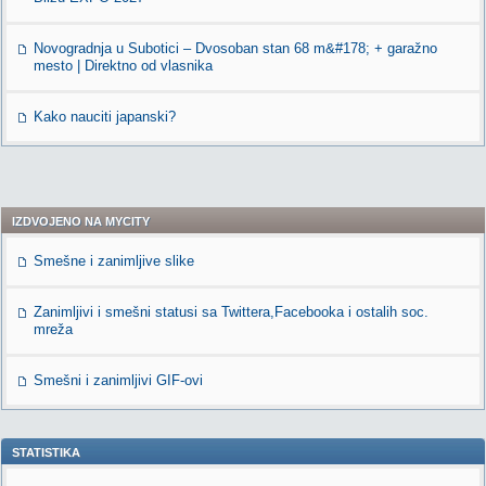
Novogradnja u Subotici – Dvosoban stan 68 m&#178; + garažno
mesto | Direktno od vlasnika
Kako nauciti japanski?
IZDVOJENO NA MYCITY
Smešne i zanimljive slike
Zanimljivi i smešni statusi sa Twittera,Facebooka i ostalih soc.
mreža
Smešni i zanimljivi GIF-ovi
STATISTIKA