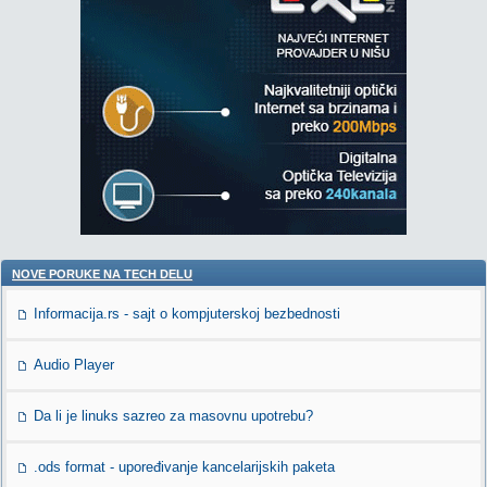
NOVE PORUKE NA TECH DELU
Informacija.rs - sajt o kompjuterskoj bezbednosti
Audio Player
Da li je linuks sazreo za masovnu upotrebu?
.ods format - upoređivanje kancelarijskih paketa