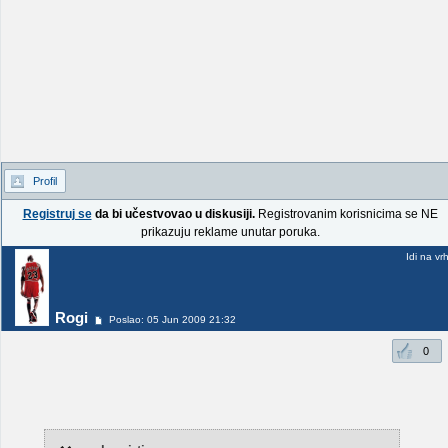
Profil
Registruj se
da bi učestvovao u diskusiji.
Registrovanim korisnicima se NE
prikazuju reklame unutar poruka.
Idi na vr
Rogi
Poslao: 05 Jun 2009 21:32
0