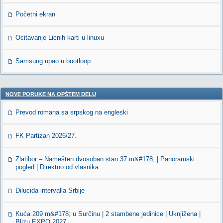
Početni ekran
Ocitavanje Licnih karti u linuxu
Samsung upao u bootloop
NOVE PORUKE NA OPŠTEM DELU
Prevod romana sa srpskog na engleski
FK Partizan 2026/27.
Zlatibor – Namešten dvosoban stan 37 m&#178; | Panoramski
pogled | Direktno od vlasnika
Dilucida intervalla Srbije
Kuća 209 m&#178; u Surčinu | 2 stambene jedinice | Uknjižena |
Blizu EXPO 2027