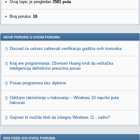
Ovaj topic je pregledan
3581 puta
Broj poruka:
18
NOVE PORUKE U OVOM FORUMU
Discord će uskoro zahtevati verifikaciju godišta svih korisnika
Kraj ere programiranja: Džensen Huang tvrdi da veštačka
inteligencija definitivno preuzima posao
Posao programera bez diplome
Održano takmičenje u hakovanju – Windows 10 najviše puta
hakovan
Gejmeri bi možda hteli da izbegnu Windows 11 - zašto?
RSS FEED-OVI OVOG FORUMA