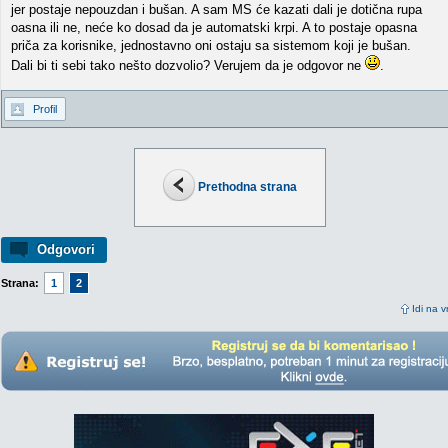
jer postaje nepouzdan i bušan. A sam MS će kazati dali je dotična rupa
oasna ili ne, neće ko dosad da je automatski krpi. A to postaje opasna
priča za korisnike, jednostavno oni ostaju sa sistemom koji je bušan.
Dali bi ti sebi tako nešto dozvolio? Verujem da je odgovor ne
.
Profil
Prethodna strana
Odgovori
Strana:
1
2
Idi na v