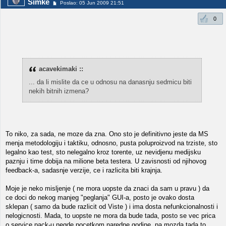
Simke
Poslao: 05 Jun 2009 21:51
0
acavekimaki ::
... da li mislite da ce u odnosu na danasnju sedmicu biti
nekih bitnih izmena?
To niko, za sada, ne moze da zna. Ono sto je definitivno jeste da MS
menja metodologiju i taktiku, odnosno, pusta poluproizvod na trziste, sto
legalno kao test, sto nelegalno kroz torente, uz nevidjenu medijsku
paznju i time dobija na milione beta testera. U zavisnosti od njihovog
feedback-a, sadasnje verzije, ce i razlicita biti krajnja.
Moje je neko misljenje ( ne mora uopste da znaci da sam u pravu ) da
ce doci do nekog manjeg "peglanja" GUI-a, posto je ovako dosta
sklepan ( samo da bude razlicit od Viste ) i ima dosta nefunkcionalnosti i
nelogicnosti. Mada, to uopste ne mora da bude tada, posto se vec prica
o service pack-u negde pocetkom naredne godine, pa mozda tada to