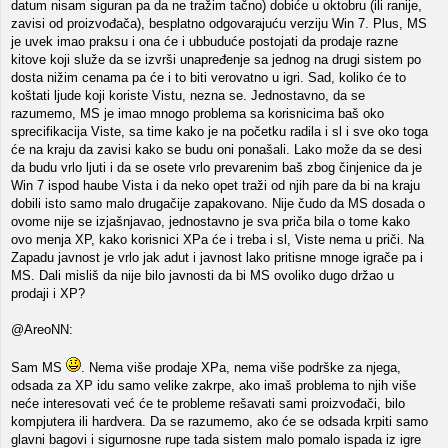
datum nisam siguran pa da ne tražim tačno) dobiće u oktobru (ili ranije,
zavisi od proizvođača), besplatno odgovarajuću verziju Win 7. Plus, MS
je uvek imao praksu i ona će i ubbuduće postojati da prodaje razne
kitove koji služe da se izvrši unapređenje sa jednog na drugi sistem po
dosta nižim cenama pa će i to biti verovatno u igri. Sad, koliko će to
koštati ljude koji koriste Vistu, nezna se. Jednostavno, da se
razumemo, MS je imao mnogo problema sa korisnicima baš oko
sprecifikacija Viste, sa time kako je na početku radila i sl i sve oko toga
će na kraju da zavisi kako se budu oni ponašali. Lako može da se desi
da budu vrlo ljuti i da se osete vrlo prevarenim baš zbog činjenice da je
Win 7 ispod haube Vista i da neko opet traži od njih pare da bi na kraju
dobili isto samo malo drugačije zapakovano. Nije čudo da MS dosada o
ovome nije se izjašnjavao, jednostavno je sva priča bila o tome kako
ovo menja XP, kako korisnici XPa će i treba i sl, Viste nema u priči. Na
Zapadu javnost je vrlo jak adut i javnost lako pritisne mnoge igrače pa i
MS. Dali misliš da nije bilo javnosti da bi MS ovoliko dugo držao u
prodaji i XP?
@AreoNN:
Sam MS
. Nema više prodaje XPa, nema više podrške za njega,
odsada za XP idu samo velike zakrpe, ako imaš problema to njih više
neće interesovati već će te probleme rešavati sami proizvođači, bilo
kompjutera ili hardvera. Da se razumemo, ako će se odsada krpiti samo
glavni bagovi i sigurnosne rupe tada sistem malo pomalo ispada iz igre