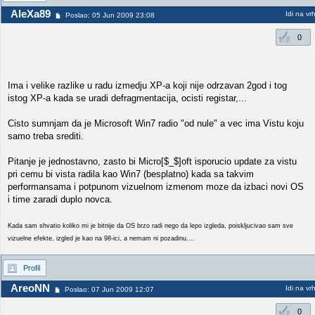
AleXa89
Idi na vr
Poslao: 05 Jun 2009 23:08
0
Ima i velike razlike u radu izmedju XP-a koji nije odrzavan 2god i tog
istog XP-a kada se uradi defragmentacija, ocisti registar,...
Cisto sumnjam da je Microsoft Win7 radio "od nule" a vec ima Vistu koju
samo treba srediti.
Pitanje je jednostavno, zasto bi Micro[$_$]oft isporucio update za vistu
pri cemu bi vista radila kao Win7 (besplatno) kada sa takvim
performansama i potpunom vizuelnom izmenom moze da izbaci novi OS
i time zaradi duplo novca.
Kada sam shvatio koliko mi je bitnije da OS brzo radi nego da lepo izgleda, poiskljucivao sam sve
vizuelne efekte, izgled je kao na 98-ici, a nemam ni pozadinu....
Profil
AreoNN
Idi na vr
Poslao: 07 Jun 2009 12:07
0