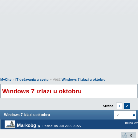
»
» Vest:
MyCity
IT dešavanja u svetu
Windows 7 izlazi u oktobru
Windows 7 izlazi u oktobru
Strana:
1
2
Windows 7 izlazi u oktobru
2
Idi na vr
Markobg
Poslao: 05 Jun 2009 21:27
0