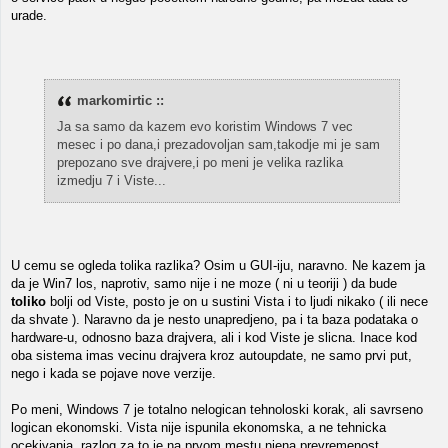
urade.
markomirtic ::
Ja sa samo da kazem evo koristim Windows 7 vec
mesec i po dana,i prezadovoljan sam,takodje mi je sam
prepozano sve drajvere,i po meni je velika razlika
izmedju 7 i Viste...
U cemu se ogleda tolika razlika? Osim u GUI-iju, naravno. Ne kazem ja
da je Win7 los, naprotiv, samo nije i ne moze ( ni u teoriji ) da bude
toliko
bolji od Viste, posto je on u sustini Vista i to ljudi nikako ( ili nece
da shvate ). Naravno da je nesto unapredjeno, pa i ta baza podataka o
hardware-u, odnosno baza drajvera, ali i kod Viste je slicna. Inace kod
oba sistema imas vecinu drajvera kroz autoupdate, ne samo prvi put,
nego i kada se pojave nove verzije.
Po meni, Windows 7 je totalno nelogican tehnoloski korak, ali savrseno
logican ekonomski. Vista nije ispunila ekonomska, a ne tehnicka
ocekivanja, razlog za to je na prvom mestu njena prevremenost,