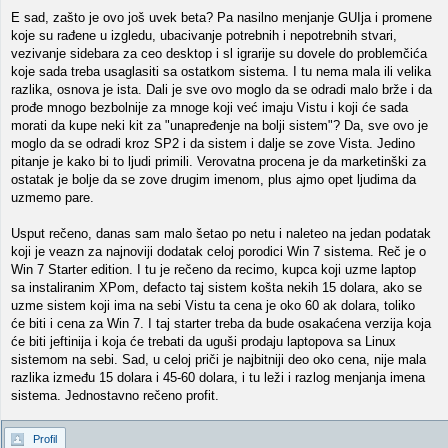
E sad, zašto je ovo još uvek beta? Pa nasilno menjanje GUIja i promene
koje su rađene u izgledu, ubacivanje potrebnih i nepotrebnih stvari,
vezivanje sidebara za ceo desktop i sl igrarije su dovele do problemčića
koje sada treba usaglasiti sa ostatkom sistema. I tu nema mala ili velika
razlika, osnova je ista. Dali je sve ovo moglo da se odradi malo brže i da
prođe mnogo bezbolnije za mnoge koji već imaju Vistu i koji će sada
morati da kupe neki kit za "unapređenje na bolji sistem"? Da, sve ovo je
moglo da se odradi kroz SP2 i da sistem i dalje se zove Vista. Jedino
pitanje je kako bi to ljudi primili. Verovatna procena je da marketinški za
ostatak je bolje da se zove drugim imenom, plus ajmo opet ljudima da
uzmemo pare.
Usput rečeno, danas sam malo šetao po netu i naleteo na jedan podatak
koji je veazn za najnoviji dodatak celoj porodici Win 7 sistema. Reč je o
Win 7 Starter edition. I tu je rečeno da recimo, kupca koji uzme laptop
sa instaliranim XPom, defacto taj sistem košta nekih 15 dolara, ako se
uzme sistem koji ima na sebi Vistu ta cena je oko 60 ak dolara, toliko
će biti i cena za Win 7. I taj starter treba da bude osakaćena verzija koja
će biti jeftinija i koja će trebati da uguši prodaju laptopova sa Linux
sistemom na sebi. Sad, u celoj priči je najbitniji deo oko cena, nije mala
razlika između 15 dolara i 45-60 dolara, i tu leži i razlog menjanja imena
sistema. Jednostavno rečeno profit.
Profil