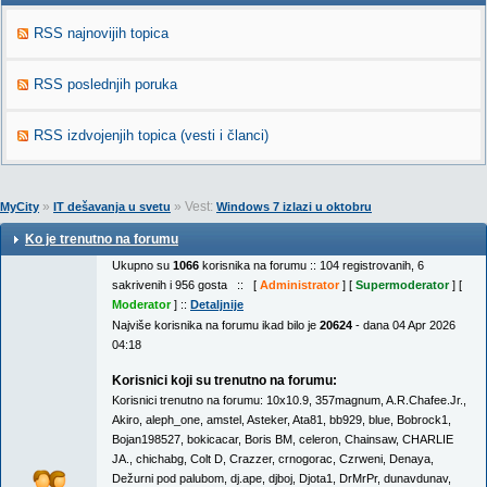
RSS najnovijih topica
RSS poslednjih poruka
RSS izdvojenjih topica (vesti i članci)
»
» Vest:
MyCity
IT dešavanja u svetu
Windows 7 izlazi u oktobru
Ko je trenutno na forumu
Ukupno su
1066
korisnika na forumu :: 104 registrovanih, 6
sakrivenih i 956 gosta :: [
Administrator
] [
Supermoderator
] [
Moderator
] ::
Detaljnije
Najviše korisnika na forumu ikad bilo je
20624
- dana 04 Apr 2026
04:18
Korisnici koji su trenutno na forumu:
Korisnici trenutno na forumu:
10x10.9
,
357magnum
,
A.R.Chafee.Jr.
,
Akiro
,
aleph_one
,
amstel
,
Asteker
,
Ata81
,
bb929
,
blue
,
Bobrock1
,
Bojan198527
,
bokicacar
,
Boris BM
,
celeron
,
Chainsaw
,
CHARLIE
JA.
,
chichabg
,
Colt D
,
Crazzer
,
crnogorac
,
Czrweni
,
Denaya
,
Dežurni pod palubom
,
dj.ape
,
djboj
,
Djota1
,
DrMrPr
,
dunavdunav
,