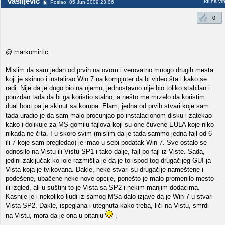
vasiljevic
Idi na vr
Poslao: 05 Jun 2009 23:06
0
@ markomirtic:
Mislim da sam jedan od prvih na ovom i verovatno mnogo drugih mesta
koji je skinuo i instalirao Win 7 na kompjuter da bi video šta i kako se
radi. Nije da je dugo bio na njemu, jednostavno nije bio toliko stabilan i
pouzdan tada da bi ga koristio stalno, a nešto me mrzelo da koristim
dual boot pa je skinut sa kompa. Elam, jedna od prvih stvari koje sam
tada uradio je da sam malo procunjao po instalacionom disku i zatekao
kako i dolikuje za MS gomilu fajlova koji su one čuvene EULA koje niko
nikada ne čita. I u skoro svim (mislim da je tada sammo jedna fajl od 6
ili 7 koje sam pregledao) je imao u sebi podatak Win 7. Sve ostalo se
odnosilo na Vistu ili Vistu SP1 i tako dalje, fajl po fajl iz Viste. Sada,
jedini zaključak ko iole razmišlja je da je to ispod tog drugačijeg GUI-ja
Vista koja je tvikovana. Dakle, neke stvari su drugačije nameštene i
podešene, ubačene neke nove opcije, ponešto je malo promenilo mesto
ili izgled, ali u suštini to je Vista sa SP2 i nekim manjim dodacima.
Kasnije je i nekoliko ljudi iz samog MSa dalo izjave da je Win 7 u stvari
Vista SP2. Dakle, ispeglana i utegnuta kako treba, liči na Vistu, smrdi
na Vistu, mora da je ona u pitanju
.