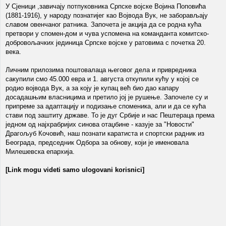
У Сјеници ,завичају потпуковника Српске војске Војина Поповића
(1881-1916), у народу познатијег као Војвода Вук, не заборављају
славом овенчаног ратника. Започета је акција да се родна кућа
претвори у спомен-дом и чува успомена на команданта комитско-
добровољачких јединица Српске војске у ратовима с почетка 20.
века.
Личним прилозима поштовалаца његовог дела и привредника
сакупили смо 45.000 евра и 1. августа откупили кућу у којој се
родио војвода Вук, а за коју је купац већ био дао капару
досадашњим власницима и претило јој је рушење. Започеле су и
припреме за адаптацију и подизање споменика, али и да се кућа
стави под заштиту државе. То је дуг Србије и нас Пештераца према
једном од најхрабријих синова отаџбине - казује за "Новости"
Драгољуб Кочовић, наш познати каратиста и спортски радник из
Београда, председник Одбора за обнову, који је именовала
Милешевска епархија.
[Link mogu videti samo ulogovani korisnici]