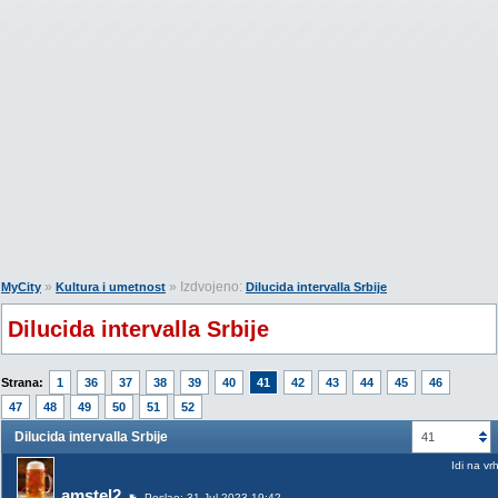
»
» Izdvojeno:
MyCity
Kultura i umetnost
Dilucida intervalla Srbije
Dilucida intervalla Srbije
Strana:
1
36
37
38
39
40
41
42
43
44
45
46
47
48
49
50
51
52
Dilucida intervalla Srbije
41
Idi na vr
amstel2
Poslao: 31 Jul 2023 19:42