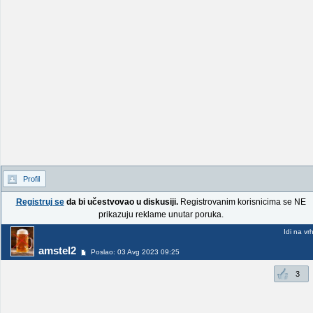
Profil
Registruj se
da bi učestvovao u diskusiji.
Registrovanim korisnicima se NE
prikazuju reklame unutar poruka.
Idi na vr
amstel2
Poslao: 03 Avg 2023 09:25
3