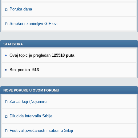
Poruka dana
Smešni i zanimljivi GIF-ovi
STATISTIKA
Ovaj topic je pregledan
125510 puta
Broj poruka:
513
NOVE PORUKE U OVOM FORUMU
Zanati koji (Ne)umiru
Dilucida intervalla Srbije
Festivali,svečanosti i sabori u Srbiji