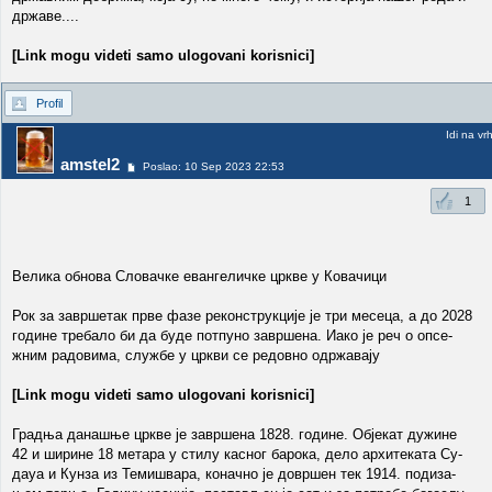
државе....
[Link mogu videti samo ulogovani korisnici]
Profil
Idi na vr
amstel2
Poslao: 10 Sep 2023 22:53
1
Ве­ли­ка об­но­ва Сло­вач­ке еван­ге­лич­ке цр­кве у Ко­ва­чи­ци
Рок за за­вр­ше­так пр­ве фа­зе ре­кон­струк­ци­је је три ме­се­ца, а до 2028
го­ди­не тре­ба­ло би да бу­де пот­пу­но за­вр­ше­на. Иако је реч о оп­се­
жним ра­до­ви­ма, слу­жбе у цр­кви се ре­дов­но одр­жа­ва­ју
[Link mogu videti samo ulogovani korisnici]
Град­ња да­на­шње цр­кве је за­вр­ше­на 1828. го­ди­не. Обје­кат ду­жи­не
42 и ши­ри­не 18 ме­та­ра у сти­лу ка­сног ба­ро­ка, де­ло ар­хи­те­ка­та Су­
даyа и Кун­за из Те­ми­шва­ра, ко­нач­но је до­вр­шен тек 1914. по­ди­за­