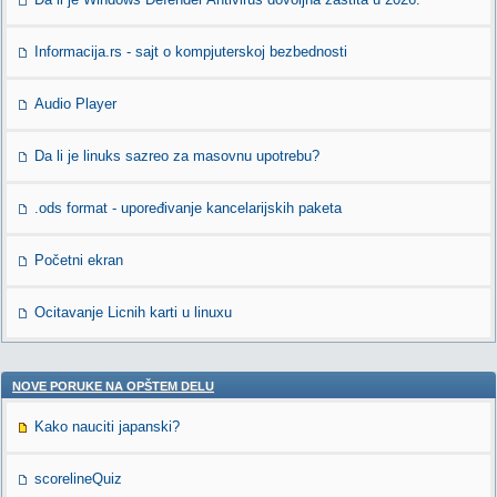
Informacija.rs - sajt o kompjuterskoj bezbednosti
Audio Player
Da li je linuks sazreo za masovnu upotrebu?
.ods format - upoređivanje kancelarijskih paketa
Početni ekran
Ocitavanje Licnih karti u linuxu
NOVE PORUKE NA OPŠTEM DELU
Kako nauciti japanski?
scorelineQuiz