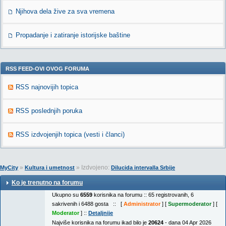
Njihova dela žive za sva vremena
Propadanje i zatiranje istorijske baštine
RSS FEED-OVI OVOG FORUMA
RSS najnovijih topica
RSS poslednjih poruka
RSS izdvojenjih topica (vesti i članci)
»
» Izdvojeno:
MyCity
Kultura i umetnost
Dilucida intervalla Srbije
Ko je trenutno na forumu
Ukupno su
6559
korisnika na forumu :: 65 registrovanih, 6
sakrivenih i 6488 gosta :: [
Administrator
] [
Supermoderator
] [
Moderator
] ::
Detaljnije
Najviše korisnika na forumu ikad bilo je
20624
- dana 04 Apr 2026