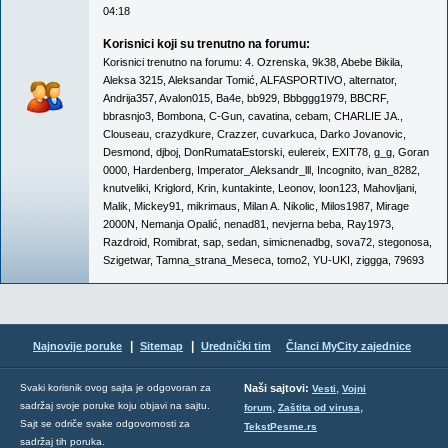
04:18
Korisnici koji su trenutno na forumu:
Korisnici trenutno na forumu:
4. Ozrenska
,
9k38
,
Abebe Bikila
,
Aleksa 3215
,
Aleksandar Tomić
,
ALFASPORTIVO
,
alternator
,
Andrija357
,
Avalon015
,
Ba4e
,
bb929
,
Bbbggg1979
,
BBCRF
,
bbrasnjo3
,
Bombona
,
C-Gun
,
cavatina
,
cebam
,
CHARLIE JA.
,
Clouseau
,
crazydkure
,
Crazzer
,
cuvarkuca
,
Darko Jovanovic
,
Desmond
,
djboj
,
DonRumataEstorski
,
eulereix
,
EXIT78
,
g_g
,
Goran
0000
,
Hardenberg
,
Imperator_Aleksandr_lll
,
Incognito
,
ivan_8282
,
knutveliki
,
Kriglord
,
Krin
,
kuntakinte
,
Leonov
,
loon123
,
Mahovljani
,
Malik
,
Mickey91
,
mikrimaus
,
Milan A. Nikolic
,
Milos1987
,
Mirage
2000N
,
Nemanja Opalić
,
nenad81
,
nevjerna beba
,
Ray1973
,
Razdroid
,
Romibrat
,
sap
,
sedan
,
simicnenadbg
,
sova72
,
stegonosa
,
Szigetwar
,
Tamna_strana_Meseca
,
tomo2
,
YU-UKI
,
ziggga
,
79693
|
|
Najnovije poruke
Sitemap
Urednički tim
Članci MyCity zajednice
,
Svaki korisnik ovog sajta je odgovoran za
Naši sajtovi:
Vesti
Vojni
sadržaj svoje poruke koju objavi na sajtu.
,
,
forum
Zaštita od virusa
Sajt se odriče svake odgovornosti za
TekstPesme.rs
sadržaj tih poruka.