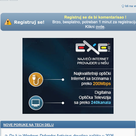
Idi na v
NOVE PORUKE NA TECH DELU
Da li je Windows Defender Antivirus dovoljna zaštita u 2026.