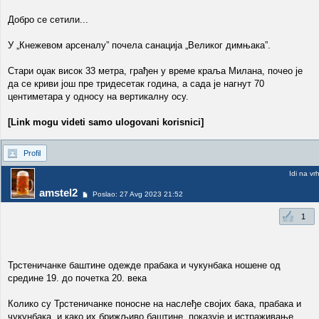
Добро се сетили...
У „Кнежевом арсеналу” почела санација „Великог димњака”.
Стари оџак висок 33 метра, грађен у време краља Милана, почео је
да се криви још пре тридесетак година, а сада је нагнут 70
центиметара у односу на вертикалну осу.
[Link mogu videti samo ulogovani korisnici]
Profil
Idi na vr
amstel2
Poslao: 27 Avg 2023 21:52
1
Трстеничанке баштине одежде прабака и чукунбака ношене од
средине 19. до почетка 20. века
Колико су Трстеничанке поносне на наслеђе својих бака, прабака и
чукунбака, и како их брижљиво баштине, показује и истраживање