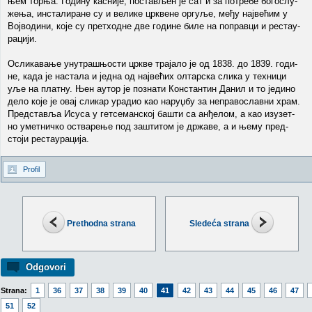
њем тор­ња. Го­ди­ну ка­сни­је, по­ста­вљен је сат и за по­тре­бе бо­го­слу­
же­ња, ин­ста­ли­ра­не су и ве­ли­ке цр­кве­не ор­гу­ље, ме­ђу нај­ве­ћим у
Вој­во­ди­ни, ко­је су прет­ход­не две го­ди­не би­ле на по­прав­ци и ре­ста­у­
ра­ци­ји.
Осли­ка­ва­ње уну­тра­шњо­сти цр­кве тра­ја­ло је од 1838. до 1839. го­ди­
не, ка­да је на­ста­ла и јед­на од нај­ве­ћих ол­тар­ска сли­ка у тех­ни­ци
уље на плат­ну. Њен аутор је по­зна­ти Кон­стан­тин Да­нил и то је­ди­но
де­ло ко­је је овај сли­кар ура­дио као на­руџ­бу за не­пра­во­слав­ни храм.
Пред­ста­вља Ису­са у гет­се­ман­ској ба­шти са ан­ђе­лом, а као из­у­зет­
но умет­нич­ко оства­ре­ње под за­шти­том је др­жа­ве, а и ње­му пред­
сто­ји ре­ста­у­ра­ци­ја.
Profil
Prethodna strana
Sledeća strana
Odgovori
Strana:
1
36
37
38
39
40
41
42
43
44
45
46
47
51
52