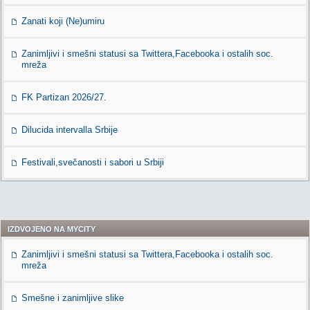
Zanati koji (Ne)umiru
Zanimljivi i smešni statusi sa Twittera,Facebooka i ostalih soc.
mreža
FK Partizan 2026/27.
Dilucida intervalla Srbije
Festivali,svečanosti i sabori u Srbiji
IZDVOJENO NA MYCITY
Zanimljivi i smešni statusi sa Twittera,Facebooka i ostalih soc.
mreža
Smešne i zanimljive slike