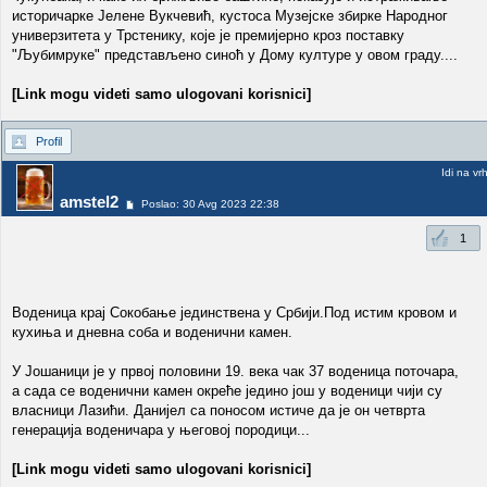
историчарке Јелене Вукчевић, кустоса Музејске збирке Народног
универзитета у Трстенику, које је премијерно кроз поставку
"Љубимруке" представљено синоћ у Дому културе у овом граду....
[Link mogu videti samo ulogovani korisnici]
Profil
Idi na vr
amstel2
Poslao: 30 Avg 2023 22:38
1
Воденица крај Сокобање јединствена у Србији.Под истим кровом и
кухиња и дневна соба и воденични камен.
У Јошаници је у првој половини 19. века чак 37 воденица поточара,
а сада се воденични камен окреће једино још у воденици чији су
власници Лазићи. Данијел са поносом истиче да је он четврта
генерација воденичара у његовој породици...
[Link mogu videti samo ulogovani korisnici]