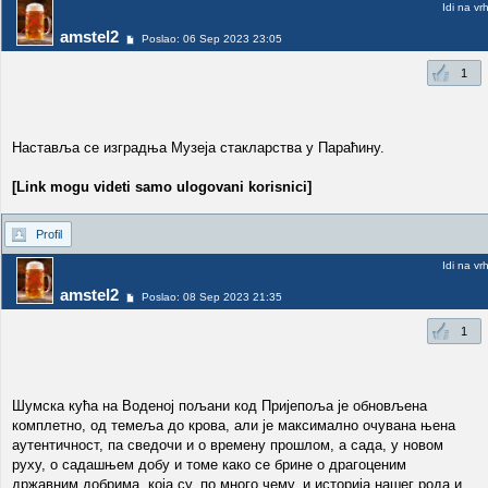
Idi na vr
amstel2
Poslao: 06 Sep 2023 23:05
1
Наставља се изградња Музеја стакларства у Параћину.
[Link mogu videti samo ulogovani korisnici]
Profil
Idi na vr
amstel2
Poslao: 08 Sep 2023 21:35
1
Шумска кућа на Воденој пољани код Пријепоља је обновљена
комплетно, од темеља до крова, али је максимално очувана њена
аутентичност, па сведочи и о времену прошлом, а сада, у новом
руху, о садашњем добу и томе како се брине о драгоценим
државним добрима, која су, по много чему, и историја нашег рода и