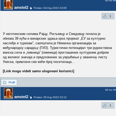
Idi na vr
amstel2
Poslao: 04 Avg 2023 23:09
1
У неготинским селима Рајцу, Рогљевцу и Смедовцу почела је
обнова 39 кућа и винарских здања кроз пројекат „ЕУ за културно
наслеђе и туризам”, саопштила је Немачка организација за
међународну сарадњу (ГИЗ). Туристички потенцијал три јединствена
винска села и „пивница” (пимница) проглашених културним добром
од великог значаја и предложених за увршћење у званичну листу
Унеска, привлачи све већи број посетилаца...
[Link mogu videti samo ulogovani korisnici]
Profil
Idi na vr
amstel2
Poslao: 05 Avg 2023 23:12
1