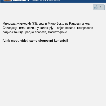
1
Милорад Живковић (73), звани Миле Зека, из Радошина код
Свилајнца, има необичну колекцију – војна возила, генераторе,
радио-станице, радио апарате, магнетофоне...
[Link mogu videti samo ulogovani korisnici]