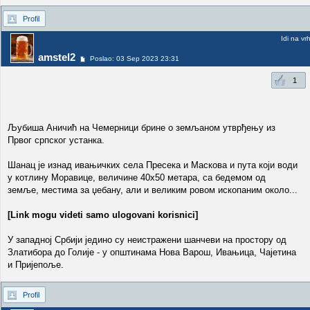
Profil
Idi na vr
amstel2
Poslao: 03 Sep 2023 23:31
1
Љубиша Аничић на Чемерници брине о земљаном утврђењу из
Првог српског устанка.
Шанац је изнад ивањичких села Пресека и Маскова и пута који води
у котлину Моравице, величине 40x50 метара, са бедемом од
земље, местима за џебану, али и великим ровом ископаним около...
[Link mogu videti samo ulogovani korisnici]
У западној Србији једино су неистражени шанчеви на простору од
Златибора до Голије - у општинама Нова Варош, Ивањица, Чајетина
и Пријепоље.
Profil