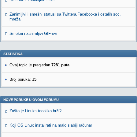
Zanimljivi i smešni statusi sa Twittera,Facebooka i ostalih soc.
mreža
Smešni i zanimljivi GIF-ovi
STATISTIKA
Ovaj topic je pregledan
7281 puta
Broj poruka:
35
NOVE PORUKE U OVOM FORUMU
Zašto je Linuks toooliko brži?
Koji OS Linux instalirati na malo slabiji računar