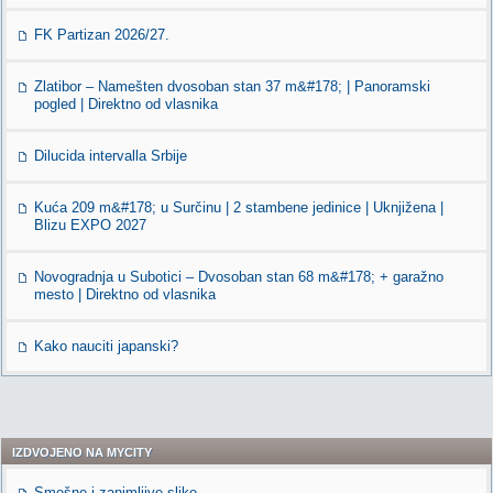
FK Partizan 2026/27.
Zlatibor – Namešten dvosoban stan 37 m&#178; | Panoramski
pogled | Direktno od vlasnika
Dilucida intervalla Srbije
Kuća 209 m&#178; u Surčinu | 2 stambene jedinice | Uknjižena |
Blizu EXPO 2027
Novogradnja u Subotici – Dvosoban stan 68 m&#178; + garažno
mesto | Direktno od vlasnika
Kako nauciti japanski?
IZDVOJENO NA MYCITY
Smešne i zanimljive slike