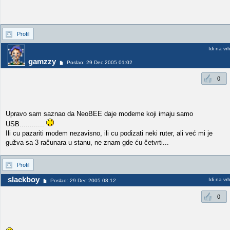
Profil
Idi na vr
gamzzy
Poslao: 29 Dec 2005 01:02
0
Upravo sam saznao da NeoBEE daje modeme koji imaju samo
USB............
Ili cu pazariti modem nezavisno, ili cu podizati neki ruter, ali već mi je
gužva sa 3 računara u stanu, ne znam gde ću četvrti...
Profil
slackboy
Idi na vr
Poslao: 29 Dec 2005 08:12
0