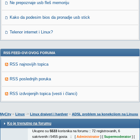
Ne prepoznaje usb fleš memoriju
Kako da podesim bios da pronadje usb stick
Telenor internet i Linux?
RSS FEED-OVI OVOG FORUMA
RSS najnovijih topica
RSS poslednjih poruka
RSS izdvojenjih topica (vesti i članci)
»
->
»
MyCity
Linux
Linux drajveri i hardver
ADSL problem sa konekcijom na Linuxu
Ko je trenutno na forumu
Ukupno su
5533
korisnika na forumu :: 72 registrovanih, 6
sakrivenih i 5455 gosta :: [
Administrator
] [
Supermoderator
] [