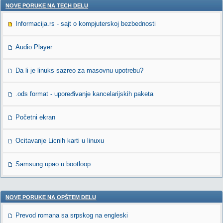
NOVE PORUKE NA TECH DELU
Informacija.rs - sajt o kompjuterskoj bezbednosti
Audio Player
Da li je linuks sazreo za masovnu upotrebu?
.ods format - upoređivanje kancelarijskih paketa
Početni ekran
Ocitavanje Licnih karti u linuxu
Samsung upao u bootloop
NOVE PORUKE NA OPŠTEM DELU
Prevod romana sa srpskog na engleski