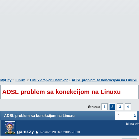
»
->
»
MyCity
Linux
Linux drajveri i hardver
ADSL problem sa konekcijom na Linuxu
ADSL problem sa konekcijom na Linuxu
Strana:
1
2
3
4
ADSL problem sa konekcijom na Linuxu
2
Idi na vr
gamzzy
Poslao: 28 Dec 2005 20:10