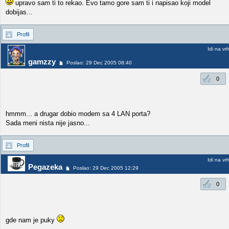
upravo sam ti to rekao. Evo tamo gore sam ti i napisao koji model
dobijas...
Profil
Idi na vr
gamzzy
Poslao: 29 Dec 2005 08:40
0
hmmm... a drugar dobio modem sa 4 LAN porta?
Sada meni nista nije jasno...
Profil
Idi na vr
Pegazeka
Poslao: 29 Dec 2005 12:29
0
gde nam je puky