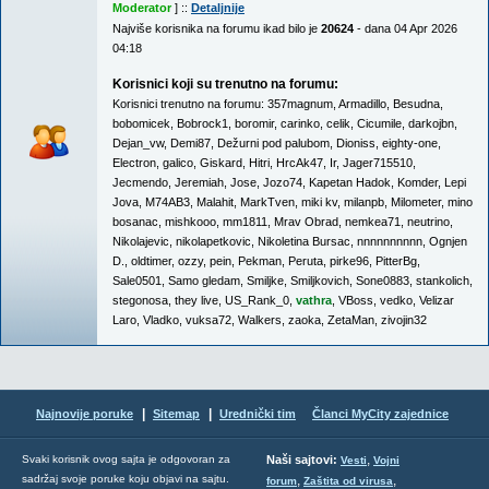
Moderator
] ::
Detaljnije
Najviše korisnika na forumu ikad bilo je
20624
- dana 04 Apr 2026
04:18
Korisnici koji su trenutno na forumu:
Korisnici trenutno na forumu:
357magnum
,
Armadillo
,
Besudna
,
bobomicek
,
Bobrock1
,
boromir
,
carinko
,
celik
,
Cicumile
,
darkojbn
,
Dejan_vw
,
Demi87
,
Dežurni pod palubom
,
Dioniss
,
eighty-one
,
Electron
,
galico
,
Giskard
,
Hitri
,
HrcAk47
,
Ir
,
Jager715510
,
Jecmendo
,
Jeremiah
,
Jose
,
Jozo74
,
Kapetan Hadok
,
Komder
,
Lepi
Jova
,
M74AB3
,
Malahit
,
MarkTven
,
miki kv
,
milanpb
,
Milometer
,
mino
bosanac
,
mishkooo
,
mm1811
,
Mrav Obrad
,
nemkea71
,
neutrino
,
Nikolajevic
,
nikolapetkovic
,
Nikoletina Bursac
,
nnnnnnnnnn
,
Ognjen
D.
,
oldtimer
,
ozzy
,
pein
,
Pekman
,
Peruta
,
pirke96
,
PitterBg
,
Sale0501
,
Samo gledam
,
Smiljke
,
Smiljkovich
,
Sone0883
,
stankolich
,
stegonosa
,
they live
,
US_Rank_0
,
vathra
,
VBoss
,
vedko
,
Velizar
Laro
,
Vladko
,
vuksa72
,
Walkers
,
zaoka
,
ZetaMan
,
zivojin32
|
|
Najnovije poruke
Sitemap
Urednički tim
Članci MyCity zajednice
,
Svaki korisnik ovog sajta je odgovoran za
Naši sajtovi:
Vesti
Vojni
sadržaj svoje poruke koju objavi na sajtu.
,
,
forum
Zaštita od virusa