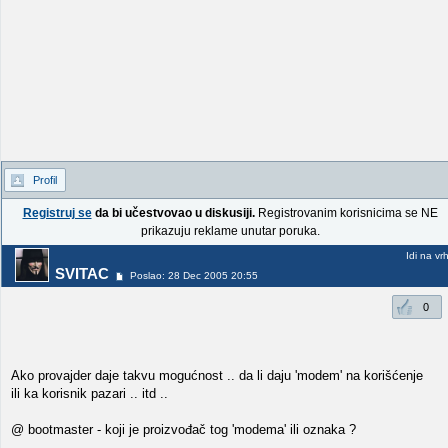
Profil
Registruj se
da bi učestvovao u diskusiji.
Registrovanim korisnicima se NE
prikazuju reklame unutar poruka.
Idi na vr
SVITAC
Poslao: 28 Dec 2005 20:55
0
Ako provajder daje takvu mogućnost .. da li daju 'modem' na korišćenje
ili ka korisnik pazari .. itd ..
@ bootmaster - koji je proizvođač tog 'modema' ili oznaka ?