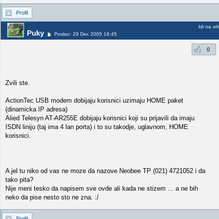
Profil
Idi na vr
Puky
Poslao: 29 Dec 2005 16:45
0
Zvili ste.
ActionTec USB modem dobijaju korisnici uzimaju HOME paket
(dinamicka IP adresa)
Alied Telesyn AT-AR255E dobijaju korisnici koji su prijavili da imaju
ISDN liniju (taj ima 4 lan porta) i to su takodje, uglavnom, HOME
korisnici.
A jel tu niko od vas ne moze da nazove Neobee TP (021) 4721052 i da
tako pita?
Nije meni tesko da napisem sve ovde ali kada ne stizem ... a ne bih
neko da pise nesto sto ne zna. :/
Profil