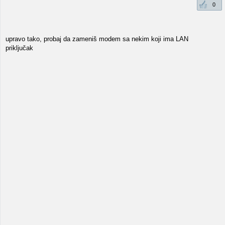
0
upravo tako, probaj da zameniš modem sa nekim koji ima LAN
priključak