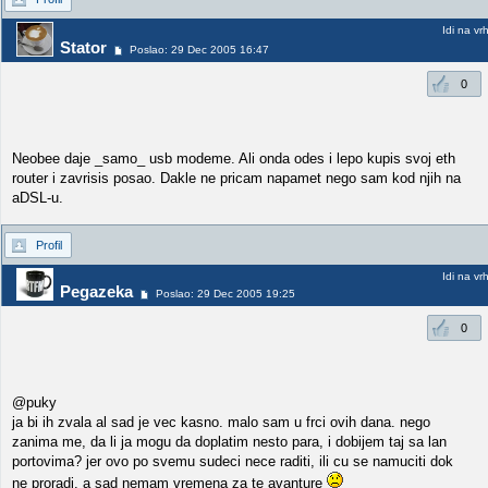
Idi na vr
Stator
Poslao: 29 Dec 2005 16:47
0
Neobee daje _samo_ usb modeme. Ali onda odes i lepo kupis svoj eth
router i zavrisis posao. Dakle ne pricam napamet nego sam kod njih na
aDSL-u.
Profil
Idi na vr
Pegazeka
Poslao: 29 Dec 2005 19:25
0
@puky
ja bi ih zvala al sad je vec kasno. malo sam u frci ovih dana. nego
zanima me, da li ja mogu da doplatim nesto para, i dobijem taj sa lan
portovima? jer ovo po svemu sudeci nece raditi, ili cu se namuciti dok
ne proradi, a sad nemam vremena za te avanture