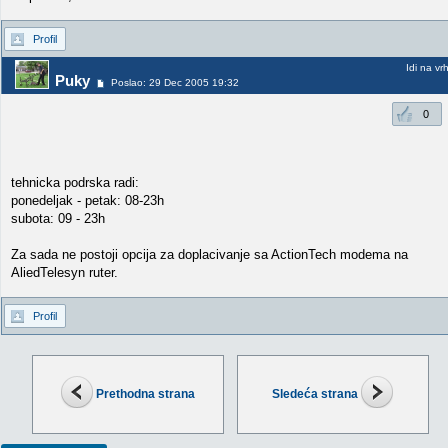
Profil
Idi na vr
Puky
Poslao: 29 Dec 2005 19:32
0
tehnicka podrska radi:
ponedeljak - petak: 08-23h
subota: 09 - 23h
Za sada ne postoji opcija za doplacivanje sa ActionTech modema na
AliedTelesyn ruter.
Profil
Prethodna strana
Sledeća strana