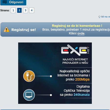
Odgovori
Strana:
1
2
3
4
Idi na v