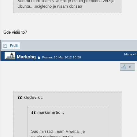
Sad mi i radi Team Viwer,ali je ostala,prethodna verzija
Ubunta....ocigledno je nisam obrisao
Gde vidiš to?
Profil
Idi na vr
Markobg
Poslao: 10 Mar 2012 10:58
0
klodovik ::
markomirtic ::
Sad mi i radi Team Viwer,ali je
ostala,prethodna verzija