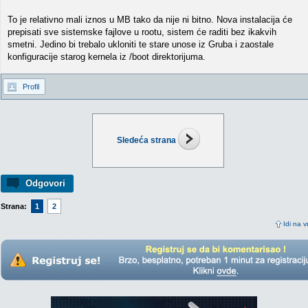
To je relativno mali iznos u MB tako da nije ni bitno. Nova instalacija će
prepisati sve sistemske fajlove u rootu, sistem će raditi bez ikakvih
smetni. Jedino bi trebalo ukloniti te stare unose iz Gruba i zaostale
konfiguracije starog kernela iz /boot direktorijuma.
Profil
Sledeća strana
Odgovori
Strana:
1
2
Idi na v