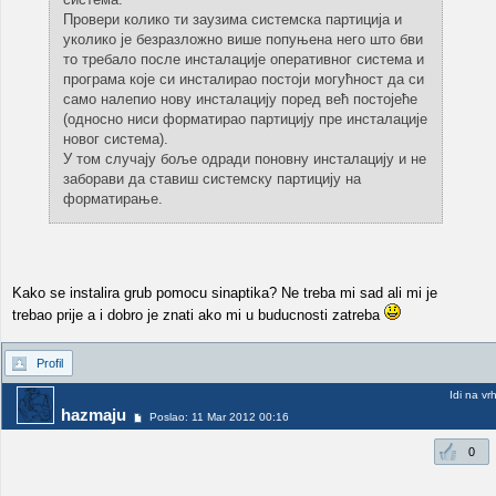
Провери колико ти заузима системска партиција и
уколико је безразложно више попуњена него што бви
то требало после инсталације оперативног система и
програма које си инсталирао постоји могућност да си
само налепио нову инсталацију поред већ постојеће
(односно ниси форматирао партицију пре инсталације
новог система).
У том случају боље одради поновну инсталацију и не
заборави да ставиш системску партицију на
форматирање.
Kako se instalira grub pomocu sinaptika? Ne treba mi sad ali mi je
trebao prije a i dobro je znati ako mi u buducnosti zatreba
Profil
Idi na vr
hazmaju
Poslao: 11 Mar 2012 00:16
0