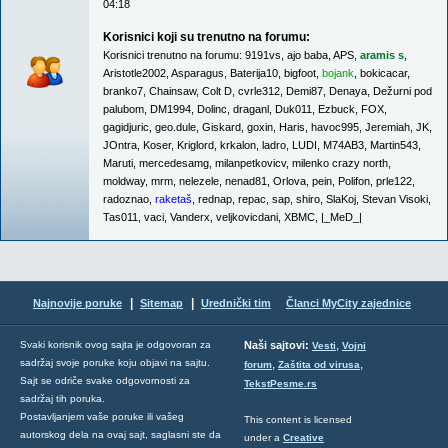
04:18
Korisnici koji su trenutno na forumu:
Korisnici trenutno na forumu:
9191vs
,
ajo baba
,
APS
,
aramis s
,
Aristotle2002
,
Asparagus
,
Baterija10
,
bigfoot
,
bojank
,
bokicacar
,
branko7
,
Chainsaw
,
Colt D
,
cvrle312
,
Demi87
,
Denaya
,
Dežurni pod
palubom
,
DM1994
,
Dolinc
,
draganl
,
Duk011
,
Ezbuck
,
FOX
,
gagidjuric
,
geo.dule
,
Giskard
,
goxin
,
Haris
,
havoc995
,
Jeremiah
,
JK
,
JOntra
,
Koser
,
Kriglord
,
krkalon
,
ladro
,
LUDI
,
M74AB3
,
Martin543
,
Maruti
,
mercedesamg
,
milanpetkovicv
,
milenko crazy north
,
moldway
,
mrm
,
nelezele
,
nenad81
,
Orlova
,
pein
,
Polifon
,
prle122
,
radoznao
,
raketaš
,
rednap
,
repac
,
sap
,
shiro
,
SlaKoj
,
Stevan Visoki
,
Tas011
,
vaci
,
Vanderx
,
veljkovicdani
,
XBMC
,
|_MeD_|
|
|
Najnovije poruke
Sitemap
Urednički tim
Članci MyCity zajednice
,
Svaki korisnik ovog sajta je odgovoran za
Naši sajtovi:
Vesti
Vojni
sadržaj svoje poruke koju objavi na sajtu.
,
,
forum
Zaštita od virusa
Sajt se odriče svake odgovornosti za
TekstPesme.rs
sadržaj tih poruka.
Postavljanjem vaše poruke ili vašeg
This content is licensed
autorskog dela na ovaj sajt, saglasni ste da
under a
Creative