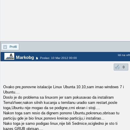
Profil
Idi na vr
Markobg
Poslao: 10 Mar 2012 00:00
0
Ovako pre,ponovne istalacije Linux Ubunta 10.10,sam imao windows 7 i
Ubuntu....
Doslo je do problema sa linuxom jer sam pokusavao da instaliram
TemaViwer,nakon silnih kucanja u temilanu uradio sam restart,posle
toga,Ubuntu nije mogao da se podigne,crni ekran i stoji....
Nakon toga sam resio da dignem ponono Ubuntu,pokrenuo,obrisao tu
particiju gde je bio linux,ponovo kreirao particiju,i instalirao...
Nako toga je samo podigao linux,nije bili Sedmice,ocigledno je sto ti
kazes GRUB obrisan....