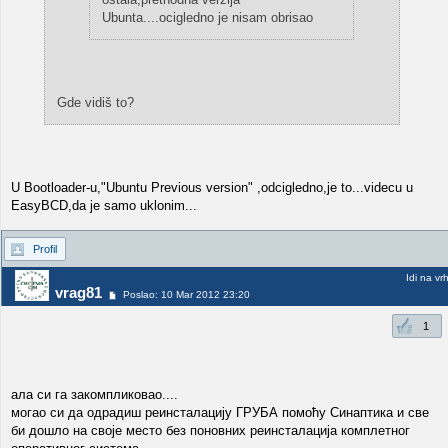
Ubunta....ocigledno je nisam obrisao
Gde vidiš to?
U Bootloader-u,"Ubuntu Previous version" ,odcigledno,je to...videcu u
EasyBCD,da je samo uklonim...
Profil
Idi na vr
vrag81
Poslao: 10 Mar 2012 23:20
1
ала си га закомпликовао....
могао си да одрадиш реинсталацију ГРУБА помоћу Синаптика и све
би дошло на своје место без поновних реинсталација комплетног