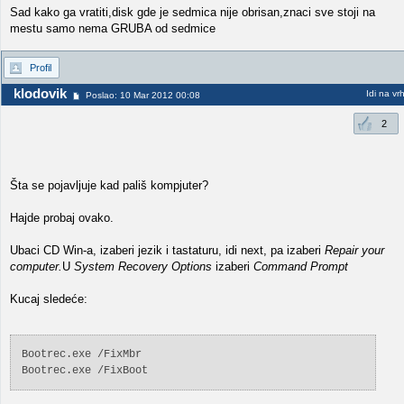
Sad kako ga vratiti,disk gde je sedmica nije obrisan,znaci sve stoji na
mestu samo nema GRUBA od sedmice
Profil
klodovik
Idi na vr
Poslao: 10 Mar 2012 00:08
2
Šta se pojavljuje kad pališ kompjuter?
Hajde probaj ovako.
Ubaci CD Win-a, izaberi jezik i tastaturu, idi next, pa izaberi
Repair your
computer.
U
System Recovery Options
izaberi
Command Prompt
Kucaj sledeće:
Bootrec.exe /FixMbr
Bootrec.exe /FixBoot