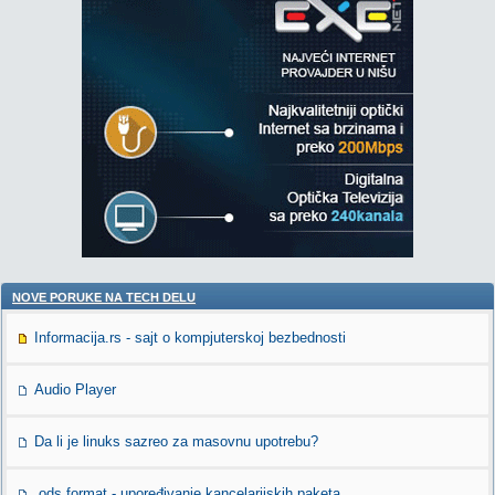
NOVE PORUKE NA TECH DELU
Informacija.rs - sajt o kompjuterskoj bezbednosti
Audio Player
Da li je linuks sazreo za masovnu upotrebu?
.ods format - upoređivanje kancelarijskih paketa