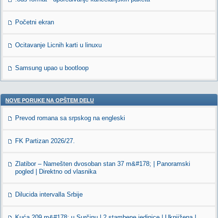
Početni ekran
Ocitavanje Licnih karti u linuxu
Samsung upao u bootloop
NOVE PORUKE NA OPŠTEM DELU
Prevod romana sa srpskog na engleski
FK Partizan 2026/27.
Zlatibor – Namešten dvosoban stan 37 m&#178; | Panoramski
pogled | Direktno od vlasnika
Dilucida intervalla Srbije
Kuća 209 m&#178; u Surčinu | 2 stambene jedinice | Uknjižena |