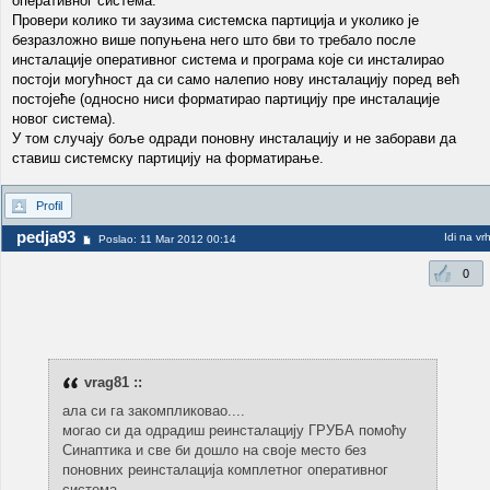
оперативног система.
Провери колико ти заузима системска партиција и уколико је
безразложно више попуњена него што бви то требало после
инсталације оперативног система и програма које си инсталирао
постоји могућност да си само налепио нову инсталацију поред већ
постојеће (односно ниси форматирао партицију пре инсталације
новог система).
У том случају боље одради поновну инсталацију и не заборави да
ставиш системску партицију на форматирање.
Profil
pedja93
Idi na vr
Poslao: 11 Mar 2012 00:14
0
vrag81 ::
ала си га закомпликовао....
могао си да одрадиш реинсталацију ГРУБА помоћу
Синаптика и све би дошло на своје место без
поновних реинсталација комплетног оперативног
система.