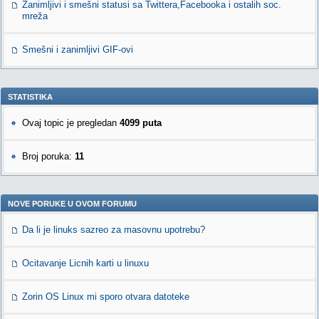
Zanimljivi i smešni statusi sa Twittera,Facebooka i ostalih soc.
mreža
Smešni i zanimljivi GIF-ovi
STATISTIKA
Ovaj topic je pregledan
4099 puta
Broj poruka:
11
NOVE PORUKE U OVOM FORUMU
Da li je linuks sazreo za masovnu upotrebu?
Ocitavanje Licnih karti u linuxu
Zorin OS Linux mi sporo otvara datoteke