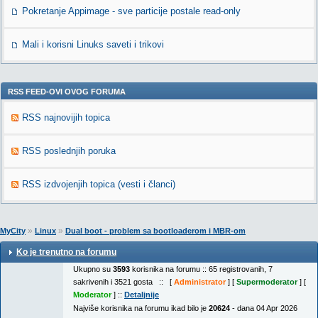
Pokretanje Appimage - sve particije postale read-only
Mali i korisni Linuks saveti i trikovi
RSS FEED-OVI OVOG FORUMA
RSS najnovijih topica
RSS poslednjih poruka
RSS izdvojenjih topica (vesti i članci)
»
»
MyCity
Linux
Dual boot - problem sa bootloaderom i MBR-om
Ko je trenutno na forumu
Ukupno su
3593
korisnika na forumu :: 65 registrovanih, 7
sakrivenih i 3521 gosta :: [
Administrator
] [
Supermoderator
] [
Moderator
] ::
Detaljnije
Najviše korisnika na forumu ikad bilo je
20624
- dana 04 Apr 2026