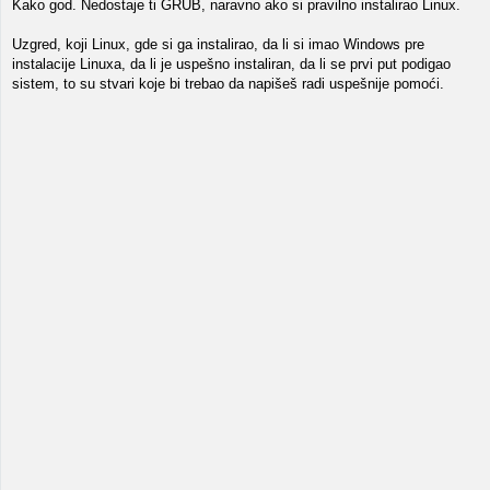
Kako god. Nedostaje ti GRUB, naravno ako si pravilno instalirao Linux.
Uzgred, koji Linux, gde si ga instalirao, da li si imao Windows pre
instalacije Linuxa, da li je uspešno instaliran, da li se prvi put podigao
sistem, to su stvari koje bi trebao da napišeš radi uspešnije pomoći.