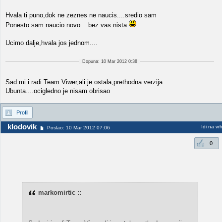
Hvala ti puno,dok ne zeznes ne naucis....sredio sam
Ponesto sam naucio novo....bez vas nista
Ucimo dalje,hvala jos jednom....
Dopuna: 10 Mar 2012 0:38
Sad mi i radi Team Viwer,ali je ostala,prethodna verzija
Ubunta....ocigledno je nisam obrisao
Profil
klodovik
Idi na vr
Poslao: 10 Mar 2012 07:06
0
markomirtic ::