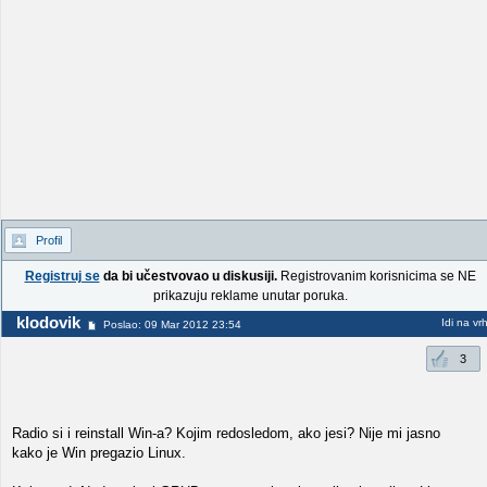
Profil
Registruj se
da bi učestvovao u diskusiji.
Registrovanim korisnicima se NE
prikazuju reklame unutar poruka.
klodovik
Idi na vr
Poslao: 09 Mar 2012 23:54
3
Radio si i reinstall Win-a? Kojim redosledom, ako jesi? Nije mi jasno
kako je Win pregazio Linux.