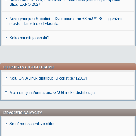
Blizu EXPO 2027
Novogradnja u Subotici – Dvosoban stan 68 m&#178; + garažno
mesto | Direktno od vlasnika
Kako nauciti japanski?
U FOKUSU NA OVOM FORUMU
Koju GNU/Linux distribuciju koristite? [2017]
Moja omiljena/omražena GNU/Linuks distribucija
IZDVOJENO NA MYCITY
Smešne i zanimljive slike