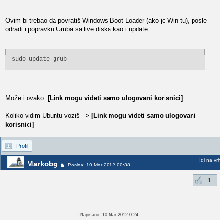
Ovim bi trebao da povratiš Windows Boot Loader (ako je Win tu), posle
odradi i popravku Gruba sa live diska kao i update.
sudo update-grub
Može i ovako.
[Link mogu videti samo ulogovani korisnici]
Koliko vidim Ubuntu voziš -->
[Link mogu videti samo ulogovani
korisnici]
Profil
Idi na vr
Markobg
Poslao: 10 Mar 2012 00:38
1
Napisano: 10 Mar 2012 0:24