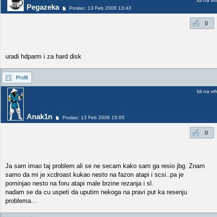
Idi na vr
Pegazeka
Poslao: 13 Feb 2006 13:43
0
uradi hdparm i za hard disk
Profil
Idi na vr
Anak1n
Poslao: 13 Feb 2006 15:05
0
Ja sam imao taj problem ali se ne secam kako sam ga resio jbg. Znam
samo da mi je xcdroast kukao nesto na fazon atapi i scsi..pa je
pominjao nesto na foru atapi male brzine rezanja i sl.
nadam se da cu uspeti da uputim nekoga na pravi put ka resenju
problema...