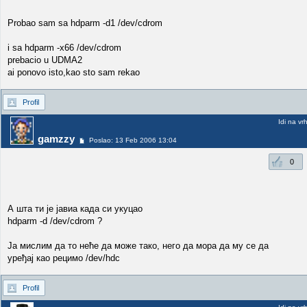
Probao sam sa hdparm -d1 /dev/cdrom
i sa hdparm -x66 /dev/cdrom
prebacio u UDMA2
ai ponovo isto,kao sto sam rekao
Profil
Idi na vr
gamzzy
Poslao: 13 Feb 2006 13:04
0
А шта ти је јавиа када си укуцао
hdparm -d /dev/cdrom ?
Ја мислим да то неће да може тако, него да мора да му се да
уређај као рецимо /dev/hdc
Profil