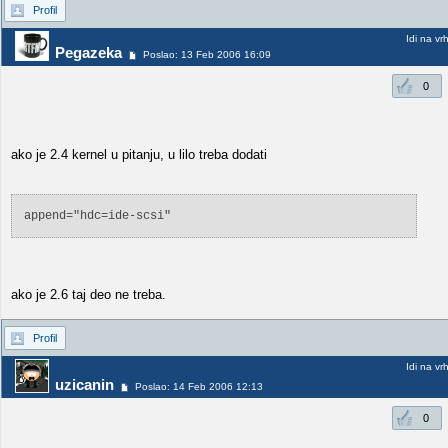
Profil
Idi na vr
Pegazeka
Poslao: 13 Feb 2006 16:09
0
ako je 2.4 kernel u pitanju, u lilo treba dodati
append="hdc=ide-scsi"
ako je 2.6 taj deo ne treba.
Profil
Idi na vr
uzicanin
Poslao: 14 Feb 2006 12:13
0