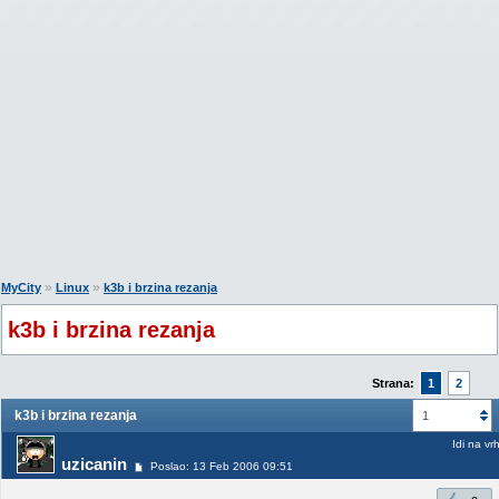
»
»
MyCity
Linux
k3b i brzina rezanja
k3b i brzina rezanja
Strana:
1
2
k3b i brzina rezanja
1
Idi na vr
uzicanin
Poslao: 13 Feb 2006 09:51