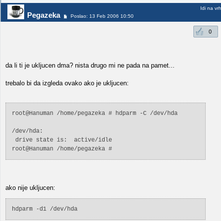
Idi na vr
Pegazeka
Poslao: 13 Feb 2006 10:50
0
da li ti je ukljucen dma? nista drugo mi ne pada na pamet...
trebalo bi da izgleda ovako ako je ukljucen:
root@Hanuman /home/pegazeka # hdparm -C /dev/hda
/dev/hda:
drive state is: active/idle
root@Hanuman /home/pegazeka #
ako nije ukljucen:
hdparm -d1 /dev/hda