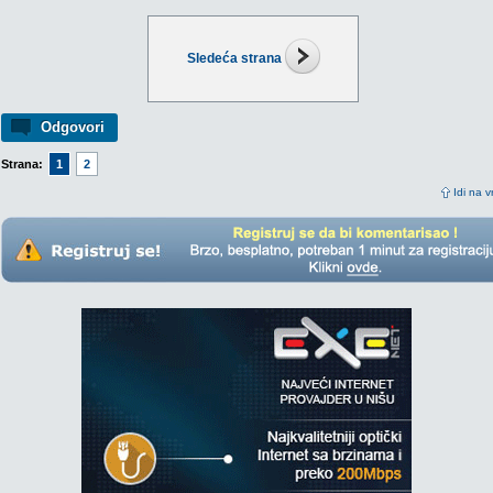
Sledeća strana
Odgovori
Strana:
1
2
Idi na v