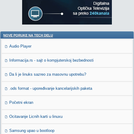
NOVE PORUKE NA TECH DELU
Audio Player
Informacija.rs - sajt o kompjuterskoj bezbednosti
Da li je linuks sazreo za masovnu upotrebu?
.ods format - upoređivanje kancelarijskih paketa
Početni ekran
Ocitavanje Licnih karti u linuxu
Samsung upao u bootloop