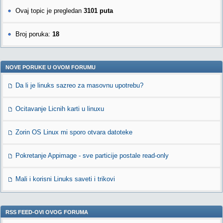
Ovaj topic je pregledan
3101 puta
Broj poruka:
18
NOVE PORUKE U OVOM FORUMU
Da li je linuks sazreo za masovnu upotrebu?
Ocitavanje Licnih karti u linuxu
Zorin OS Linux mi sporo otvara datoteke
Pokretanje Appimage - sve particije postale read-only
Mali i korisni Linuks saveti i trikovi
RSS FEED-OVI OVOG FORUMA