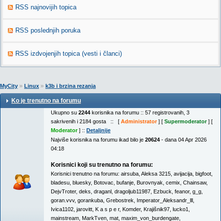
RSS najnovijih topica
RSS poslednjih poruka
RSS izdvojenjih topica (vesti i članci)
»
»
MyCity
Linux
k3b i brzina rezanja
Ko je trenutno na forumu
Ukupno su
2244
korisnika na forumu :: 57 registrovanih, 3
sakrivenih i 2184 gosta :: [
Administrator
] [
Supermoderator
] [
Moderator
] ::
Detaljnije
Najviše korisnika na forumu ikad bilo je
20624
- dana 04 Apr 2026
04:18
Korisnici koji su trenutno na forumu:
Korisnici trenutno na forumu:
airsuba
,
Aleksa 3215
,
avijacija
,
bigfoot
,
bladesu
,
bluesky
,
Botovac
,
bufanje
,
Burovnyak
,
cemix
,
Chainsaw
,
DejvTroter
,
deks
,
draganl
,
dragoljub11987
,
Ezbuck
,
feanor
,
g_g
,
goran.vvv
,
gorankuba
,
Grebostrek
,
Imperator_Aleksandr_lll
,
Ivica1102
,
jarovitt
,
K a s p e r
,
Komder
,
Krajišnik97
,
lucko1
,
mainstream
,
MarkTven
,
mat
,
maxim_von_burdengate
,