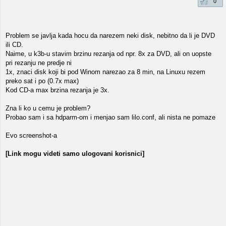
0
Problem se javlja kada hocu da narezem neki disk, nebitno da li je DVD
ili CD.
Naime, u k3b-u stavim brzinu rezanja od npr. 8x za DVD, ali on uopste
pri rezanju ne predje ni
1x, znaci disk koji bi pod Winom narezao za 8 min, na Linuxu rezem
preko sat i po (0.7x max)
Kod CD-a max brzina rezanja je 3x.
Zna li ko u cemu je problem?
Probao sam i sa hdparm-om i menjao sam lilo.conf, ali nista ne pomaze
Evo screenshot-a
[Link mogu videti samo ulogovani korisnici]