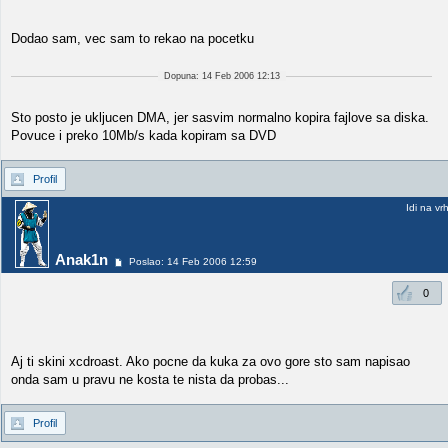
Dodao sam, vec sam to rekao na pocetku
Dopuna: 14 Feb 2006 12:13
Sto posto je ukljucen DMA, jer sasvim normalno kopira fajlove sa diska.
Povuce i preko 10Mb/s kada kopiram sa DVD
Profil
Idi na vr
Anak1n
Poslao: 14 Feb 2006 12:59
0
Aj ti skini xcdroast. Ako pocne da kuka za ovo gore sto sam napisao
onda sam u pravu ne kosta te nista da probas...
Profil