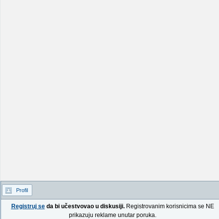
Profil
Registruj se
da bi učestvovao u diskusiji.
Registrovanim korisnicima se NE
prikazuju reklame unutar poruka.