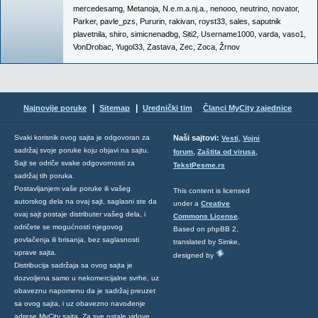
mercedesamg
,
Metanoja
,
N.e.m.a.nj.a.
,
nenooo
,
neutrino
,
novator
,
Parker
,
pavle_pzs
,
Pururin
,
rakivan
,
royst33
,
sales
,
saputnik
plavetnila
,
shiro
,
simicnenadbg
,
Siti2
,
Username1000
,
varda
,
vaso1
,
VonDrobac
,
Yugol33
,
Zastava
,
Zec
,
Zoca
,
Žrnov
|
|
Najnovije poruke
Sitemap
Urednički tim
Članci MyCity zajednice
,
Svaki korisnik ovog sajta je odgovoran za
Naši sajtovi:
Vesti
Vojni
sadržaj svoje poruke koju objavi na sajtu.
,
,
forum
Zaštita od virusa
Sajt se odriče svake odgovornosti za
TekstPesme.rs
sadržaj tih poruka.
Postavljanjem vaše poruke ili vašeg
This content is licensed
autorskog dela na ovaj sajt, saglasni ste da
under a
Creative
ovaj sajt postaje distributer vašeg dela, i
Commons License
.
odričete se mogućnosti njegovog
Based on phpBB 2,
povlačenja ili brisanja, bez saglasnosti
translated by Simke,
uprave sajta.
designed by
Distribucija sadržaja sa ovog sajta je
dozvoljena samo u nekomercijalne svrhe, uz
obaveznu napomenu da je sadržaj preuzet
sa ovog sajta, i uz obavezno navođenje
adrese MyCity sajta. Za sve ostale vidove