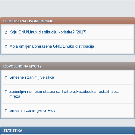
U FOKUSU NA OVOM FORUMU
Koju GNU/Linux distribuciju koristite? [2017]
Moja omiljena/omražena GNU/Linuks distribucija
IZDVOJENO NA MYCITY
Smešne i zanimljive slike
Zanimljivi i smešni statusi sa Twittera,Facebooka i ostalih soc.
mreža
Smešni i zanimljivi GIF-ovi
STATISTIKA