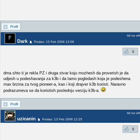
Profil
Idi na vr
Dark
Poslao: 13 Feb 2006 12:06
0
dma shto ti je rekla PZ i druga stvar koju mozhesh da proverish je da
udjesh u podeshavanja za k3b i da tamo pogledash koja je podeshena
max brzina za tvog pioneer-a, kao i koji drajver k3b koristi. Naravno
podrazumeva se da koristish poslednju verziju k3b-a.
Profil
Idi na vr
uzicanin
Poslao: 13 Feb 2006 12:25
0