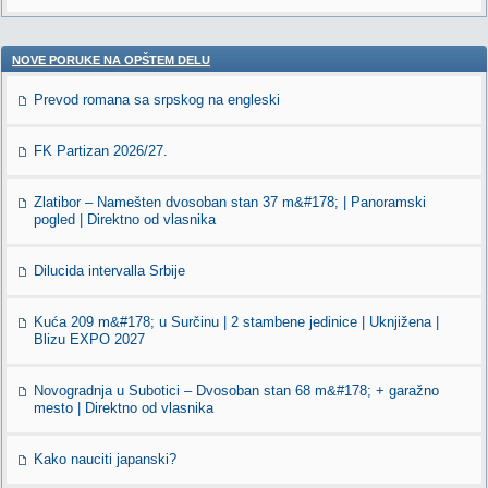
NOVE PORUKE NA OPŠTEM DELU
Prevod romana sa srpskog na engleski
FK Partizan 2026/27.
Zlatibor – Namešten dvosoban stan 37 m&#178; | Panoramski
pogled | Direktno od vlasnika
Dilucida intervalla Srbije
Kuća 209 m&#178; u Surčinu | 2 stambene jedinice | Uknjižena |
Blizu EXPO 2027
Novogradnja u Subotici – Dvosoban stan 68 m&#178; + garažno
mesto | Direktno od vlasnika
Kako nauciti japanski?