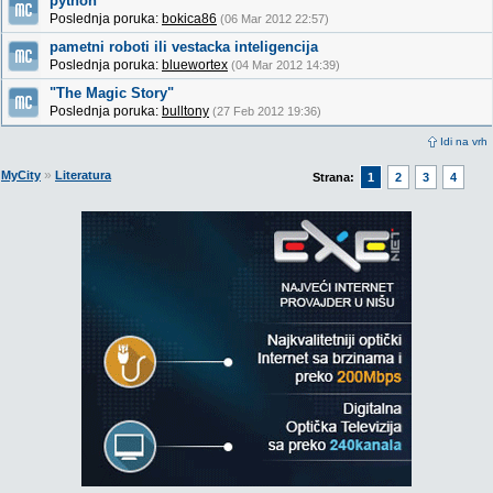
python
Poslednja poruka:
bokica86
(06 Mar 2012 22:57)
pametni roboti ili vestacka inteligencija
Poslednja poruka:
bluewortex
(04 Mar 2012 14:39)
"The Magic Story"
Poslednja poruka:
bulltony
(27 Feb 2012 19:36)
Idi na vrh
»
MyCity
Literatura
Strana:
1
2
3
4