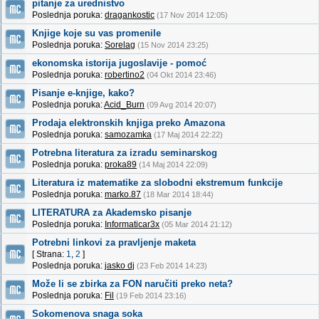
pitanje za urednistvo
Poslednja poruka:
dragankostic
(17 Nov 2014 12:05)
Knjige koje su vas promenile
Poslednja poruka:
Sorelag
(15 Nov 2014 23:25)
ekonomska istorija jugoslavije - pomoć
Poslednja poruka:
robertino2
(04 Okt 2014 23:46)
Pisanje e-knjige, kako?
Poslednja poruka:
Acid_Burn
(09 Avg 2014 20:07)
Prodaja elektronskih knjiga preko Amazona
Poslednja poruka:
samozamka
(17 Maj 2014 22:22)
Potrebna literatura za izradu seminarskog
Poslednja poruka:
proka89
(14 Maj 2014 22:09)
Literatura iz matematike za slobodni ekstremum funkcije
Poslednja poruka:
marko.87
(18 Mar 2014 18:44)
LITERATURA za Akademsko pisanje
Poslednja poruka:
Informaticar3x
(05 Mar 2014 21:12)
Potrebni linkovi za pravljenje maketa
[ Strana:
1
,
2
]
Poslednja poruka:
jasko dj
(23 Feb 2014 14:23)
Može li se zbirka za FON naručiti preko neta?
Poslednja poruka:
Fil
(19 Feb 2014 23:16)
Sokomenova snaga soka