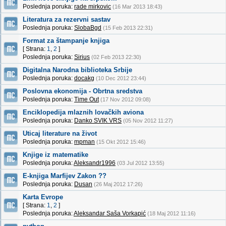
Poslednja poruka:
rade mirkovic
(16 Mar 2013 18:43)
Literatura za rezervni sastav
Poslednja poruka:
SlobaBgd
(15 Feb 2013 22:31)
Format za štampanje knjiga
[ Strana:
1
,
2
]
Poslednja poruka:
Sirius
(02 Feb 2013 22:30)
Digitalna Narodna biblioteka Srbije
Poslednja poruka:
docakg
(10 Dec 2012 23:44)
Poslovna ekonomija - Obrtna sredstva
Poslednja poruka:
Time Out
(17 Nov 2012 09:08)
Enciklopedija mlaznih lovačkih aviona
Poslednja poruka:
Danko SVIK VRS
(05 Nov 2012 11:27)
Uticaj literature na život
Poslednja poruka:
mpman
(15 Okt 2012 15:46)
Knjige iz matematike
Poslednja poruka:
Aleksandr1996
(03 Jul 2012 13:55)
E-knjiga Marfijev Zakon ??
Poslednja poruka:
Dusan
(26 Maj 2012 17:26)
Karta Evrope
[ Strana:
1
,
2
]
Poslednja poruka:
Aleksandar Saša Vorkapić
(18 Maj 2012 11:16)