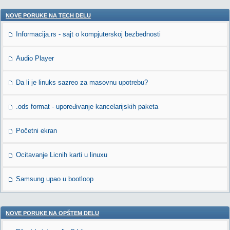
NOVE PORUKE NA TECH DELU
Informacija.rs - sajt o kompjuterskoj bezbednosti
Audio Player
Da li je linuks sazreo za masovnu upotrebu?
.ods format - upoređivanje kancelarijskih paketa
Početni ekran
Ocitavanje Licnih karti u linuxu
Samsung upao u bootloop
NOVE PORUKE NA OPŠTEM DELU