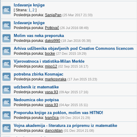
Izdavanje knjige
[ Strana:
1
,
2
]
Poslednja poruka:
SanjaPan
(25 Mar 2017 21:33)
Izdavanje knjige
Poslednja poruka:
Potkivač
(26 Jul 2016 08:49)
Molim vas neka preporuka
Poslednja poruka:
daksi990
(18 Jan 2016 05:38)
Arhiva udžbenika objavljenih pod Creative Commons licencom
Poslednja poruka:
bocke
(27 Dec 2015 19:29)
Vjerovatnoca i statistika-Milan Merkle
Poslednja poruka:
miso12
(02 Sep 2015 16:17)
potrebna zbirka Kosmajac
Poslednja poruka:
markosvraka
(17 Jun 2015 15:23)
udzbenik iz matematike
Poslednja poruka:
vasa.93
(09 Apr 2015 17:16)
Nedoumica oko potpisa
Poslednja poruka:
vasa.93
(04 Apr 2015 15:11)
Preporuka knjige za poklon, molim vas HITNO!
Poslednja poruka:
Ivančica
(09 Dec 2014 21:29)
Vojna akademija - literatura za pripremu iz matematike
Poslednja poruka:
dancotdan
(01 Dec 2014 21:08)