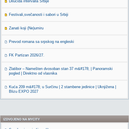
Dilucida intervalla Srbije
Festivali,svečanosti i sabori u Srbiji
Zanati koji (Ne)umiru
Prevod romana sa srpskog na engleski
FK Partizan 2026/27.
Zlatibor – Namešten dvosoban stan 37 m&#178; | Panoramski
pogled | Direktno od vlasnika
Kuća 209 m&#178; u Surčinu | 2 stambene jedinice | Uknjižena |
Blizu EXPO 2027
IZDVOJENO NA MYCITY