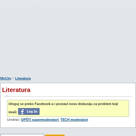
»
MyCity
Literatura
Literatura
Uloguj se preko Facebook-a i postavi novu diskusiju za problem koji
imaš:
Urednici:
OPŠTI supermoderatori
,
TECH moderatori