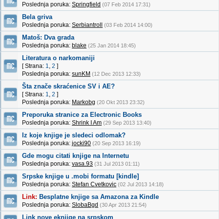
Poslednja poruka:
Springfield
(07 Feb 2014 17:31)
Bela griva
Poslednja poruka:
Serbiantroll
(03 Feb 2014 14:00)
Matoš: Dva grada
Poslednja poruka:
blake
(25 Jan 2014 18:45)
Literatura o narkomaniji
[ Strana:
1
,
2
]
Poslednja poruka:
sunKM
(12 Dec 2013 12:33)
Šta znače skraćenice SV i AE?
[ Strana:
1
,
2
]
Poslednja poruka:
Markobg
(20 Okt 2013 23:32)
Preporuka stranice za Electronic Books
Poslednja poruka:
Shrink I Am
(29 Sep 2013 13:40)
Iz koje knjige je sledeci odlomak?
Poslednja poruka:
jocki90
(20 Sep 2013 16:19)
Gde mogu citati knjige na Internetu
Poslednja poruka:
vasa.93
(31 Jul 2013 01:11)
Srpske knjige u .mobi formatu [kindle]
Poslednja poruka:
Stefan Cvetkovic
(02 Jul 2013 14:18)
Link:
Besplatne knjige sa Amazona za Kindle
Poslednja poruka:
SlobaBgd
(30 Apr 2013 21:54)
Link nove eknjige na srpskom