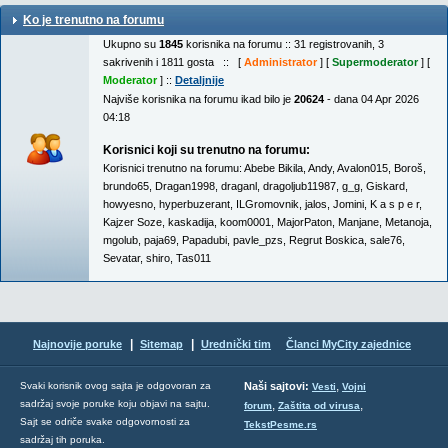
Ko je trenutno na forumu
Ukupno su
1845
korisnika na forumu :: 31 registrovanih, 3
sakrivenih i 1811 gosta :: [
Administrator
] [
Supermoderator
] [
Moderator
] ::
Detaljnije
Najviše korisnika na forumu ikad bilo je
20624
- dana 04 Apr 2026
04:18
Korisnici koji su trenutno na forumu:
Korisnici trenutno na forumu:
Abebe Bikila
,
Andy
,
Avalon015
,
Boroš
,
brundo65
,
Dragan1998
,
draganl
,
dragoljub11987
,
g_g
,
Giskard
,
howyesno
,
hyperbuzerant
,
ILGromovnik
,
jalos
,
Jomini
,
K a s p e r
,
Kajzer Soze
,
kaskadija
,
koom0001
,
MajorPaton
,
Manjane
,
Metanoja
,
mgolub
,
paja69
,
Papadubi
,
pavle_pzs
,
Regrut Boskica
,
sale76
,
Sevatar
,
shiro
,
Tas011
|
|
Najnovije poruke
Sitemap
Urednički tim
Članci MyCity zajednice
,
Svaki korisnik ovog sajta je odgovoran za
Naši sajtovi:
Vesti
Vojni
sadržaj svoje poruke koju objavi na sajtu.
,
,
forum
Zaštita od virusa
Sajt se odriče svake odgovornosti za
TekstPesme.rs
sadržaj tih poruka.