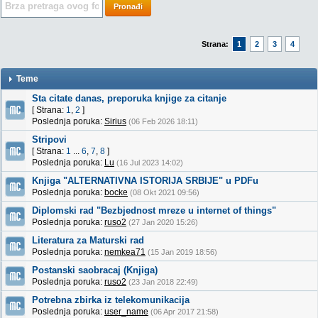
Pronađi
Strana:
1
2
3
4
Teme
Sta citate danas, preporuka knjige za citanje
[ Strana:
1
,
2
]
Poslednja poruka:
Sirius
(06 Feb 2026 18:11)
Stripovi
[ Strana:
1
...
6
,
7
,
8
]
Poslednja poruka:
Lu
(16 Jul 2023 14:02)
Knjiga "ALTERNATIVNA ISTORIJA SRBIJE" u PDFu
Poslednja poruka:
bocke
(08 Okt 2021 09:56)
Diplomski rad "Bezbjednost mreze u internet of things"
Poslednja poruka:
ruso2
(27 Jan 2020 15:26)
Literatura za Maturski rad
Poslednja poruka:
nemkea71
(15 Jan 2019 18:56)
Postanski saobracaj (Knjiga)
Poslednja poruka:
ruso2
(23 Jan 2018 22:49)
Potrebna zbirka iz telekomunikacija
Poslednja poruka:
user_name
(06 Apr 2017 21:58)