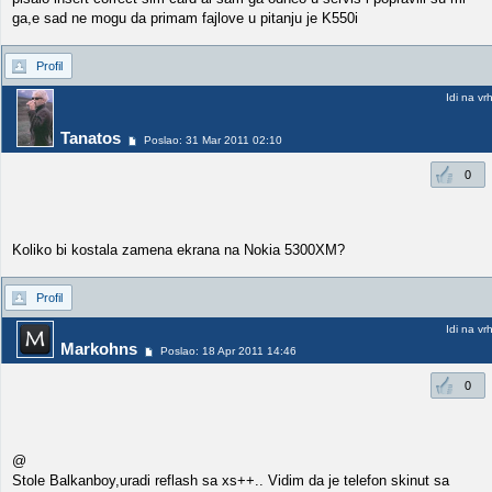
ga,e sad ne mogu da primam fajlove u pitanju je K550i
Profil
Idi na vr
Tanatos
Poslao: 31 Mar 2011 02:10
0
Koliko bi kostala zamena ekrana na Nokia 5300XM?
Profil
Idi na vr
Markohns
Poslao: 18 Apr 2011 14:46
0
@
Stole Balkanboy,uradi reflash sa xs++.. Vidim da je telefon skinut sa