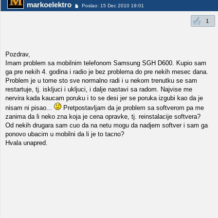
markoelektro
Poslao: 15 Dec 2010 19:01
1
Pozdrav,
Imam problem sa mobilnim telefonom Samsung SGH D600. Kupio sam
ga pre nekih 4. godina i radio je bez problema do pre nekih mesec dana.
Problem je u tome sto sve normalno radi i u nekom trenutku se sam
restartuje, tj. iskljuci i ukljuci, i dalje nastavi sa radom. Najvise me
nervira kada kaucam poruku i to se desi jer se poruka izgubi kao da je
nisam ni pisao...
Pretpostavljam da je problem sa softverom pa me
zanima da li neko zna koja je cena opravke, tj. reinstalacije softvera?
Od nekih drugara sam cuo da na netu mogu da nadjem softver i sam ga
ponovo ubacim u mobilni da li je to tacno?
Hvala unapred.