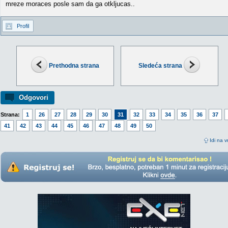
mreze moraces posle sam da ga otkljucas..
Profil
Prethodna strana
Sledeća strana
Odgovori
Strana:
1
26
27
28
29
30
31
32
33
34
35
36
37
41
42
43
44
45
46
47
48
49
50
Idi na v