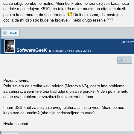
da se citaju poruke normalno. Meni konkretno ne radi dzojstik kada hocu
na dole a posedujem K510i, pa tako da muke mucim sa citanjem duzih
poruka kada moram da spustim dole
Da li neko zna, dal postoji ta
opcija da mi dzojstik bude na brojeve ili neko drugo resenje ???
Profil
Idi na vr
SoftwareGeeK
Poslao: 07 Feb 2011 20:58
0
Pozdrav svima,
Pokusavam da sredim kevi telefon (Motorola V3), posto ima problema
sa zamrzavanjem telefona kad udje u pisanje poruke. Videh po internetu
da se ovaj problem prevazilazi flesovanjem telefona.
Imam USB kabl za spajanje ovog telefona ali nista vise. Moze pomoc
kako ovo da uradim? (ako nije nedozvoljeno to ovde).
Hvala unapred.