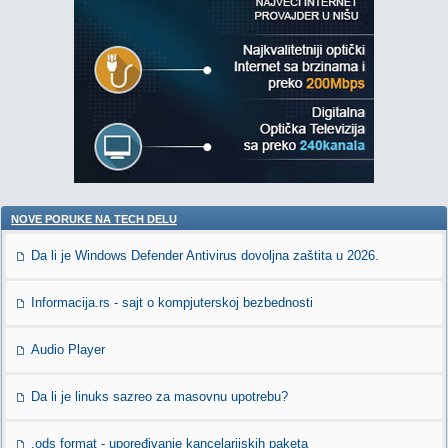
NOVE PORUKE NA TECH DELU
Da li je Windows Defender Antivirus dovoljna zaštita u 2026.
Informacija.rs - sajt o kompjuterskoj bezbednosti
Audio Player
Da li je linuks sazreo za masovnu upotrebu?
.ods format - upoređivanje kancelarijskih paketa