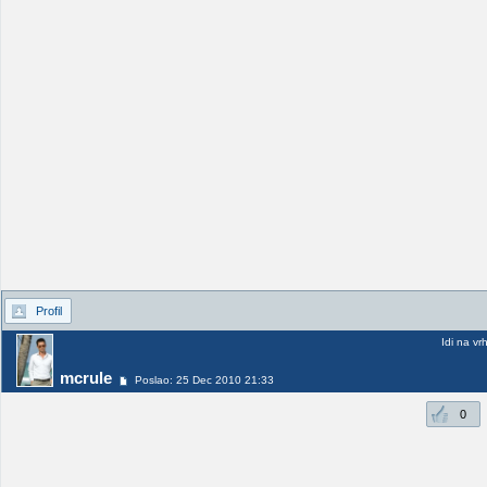
Profil
Idi na vr
mcrule
Poslao: 25 Dec 2010 21:33
0