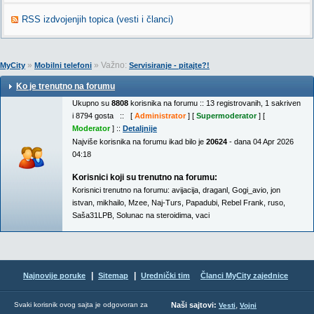
RSS izdvojenjih topica (vesti i članci)
»
» Važno:
MyCity
Mobilni telefoni
Servisiranje - pitajte?!
Ko je trenutno na forumu
Ukupno su
8808
korisnika na forumu :: 13 registrovanih, 1 sakriven
i 8794 gosta :: [
Administrator
] [
Supermoderator
] [
Moderator
] ::
Detaljnije
Najviše korisnika na forumu ikad bilo je
20624
- dana 04 Apr 2026
04:18
Korisnici koji su trenutno na forumu:
Korisnici trenutno na forumu:
avijacija
,
draganl
,
Gogi_avio
,
jon
istvan
,
mikhailo
,
Mzee
,
Naj-Turs
,
Papadubi
,
Rebel Frank
,
ruso
,
Saša31LPB
,
Solunac na steroidima
,
vaci
|
|
Najnovije poruke
Sitemap
Urednički tim
Članci MyCity zajednice
,
Svaki korisnik ovog sajta je odgovoran za
Naši sajtovi:
Vesti
Vojni