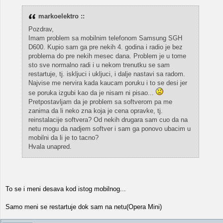
markoelektro ::
Pozdrav,
Imam problem sa mobilnim telefonom Samsung SGH
D600. Kupio sam ga pre nekih 4. godina i radio je bez
problema do pre nekih mesec dana. Problem je u tome
sto sve normalno radi i u nekom trenutku se sam
restartuje, tj. iskljuci i ukljuci, i dalje nastavi sa radom.
Najvise me nervira kada kaucam poruku i to se desi jer
se poruka izgubi kao da je nisam ni pisao...
Pretpostavljam da je problem sa softverom pa me
zanima da li neko zna koja je cena opravke, tj.
reinstalacije softvera? Od nekih drugara sam cuo da na
netu mogu da nadjem softver i sam ga ponovo ubacim u
mobilni da li je to tacno?
Hvala unapred.
To se i meni desava kod istog mobilnog...
Samo meni se restartuje dok sam na netu(Opera Mini)