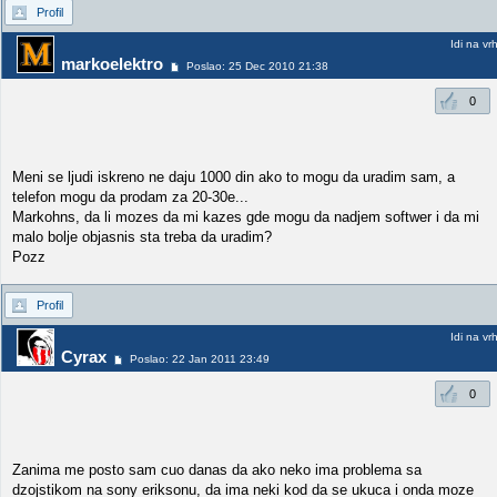
Profil
Idi na vr
markoelektro
Poslao: 25 Dec 2010 21:38
0
Meni se ljudi iskreno ne daju 1000 din ako to mogu da uradim sam, a
telefon mogu da prodam za 20-30e...
Markohns, da li mozes da mi kazes gde mogu da nadjem softwer i da mi
malo bolje objasnis sta treba da uradim?
Pozz
Profil
Idi na vr
Cyrax
Poslao: 22 Jan 2011 23:49
0
Zanima me posto sam cuo danas da ako neko ima problema sa
dzojstikom na sony eriksonu, da ima neki kod da se ukuca i onda moze