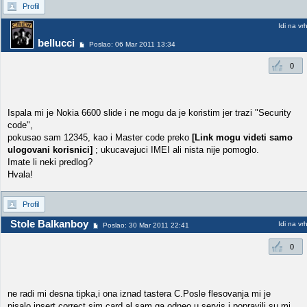
Profil
Idi na vr
bellucci
Poslao: 06 Mar 2011 13:34
0
Ispala mi je Nokia 6600 slide i ne mogu da je koristim jer trazi "Security
code",
pokusao sam 12345, kao i Master code preko
[Link mogu videti samo
ulogovani korisnici]
; ukucavajuci IMEI ali nista nije pomoglo.
Imate li neki predlog?
Hvala!
Profil
Stole Balkanboy
Idi na vr
Poslao: 30 Mar 2011 22:41
0
ne radi mi desna tipka,i ona iznad tastera C.Posle flesovanja mi je
pisalo insert correct sim card al sam ga odneo u servis i popravili su mi