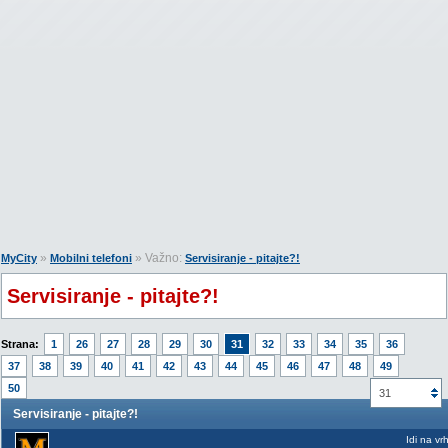
»
» Važno:
MyCity
Mobilni telefoni
Servisiranje - pitajte?!
Servisiranje - pitajte?!
Strana:
1
26
27
28
29
30
31
32
33
34
35
36
37
38
39
40
41
42
43
44
45
46
47
48
49
50
31
Servisiranje - pitajte?!
Idi na vr