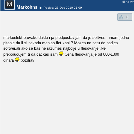
Idi na vr
Markohns
Poslao: 25 Dec 2010 21:09
0
markoelektro,ovako dakle i ja predpostavljam da je softver... imam jedno
pitanje da li si nekada menjao flet kabl ? Mozes na netu da nadjes
softver,ali ako se bas ne razumes najbolje u flesovanje..Ne
preporucujem ti da cackas sam
Cena flesovanja je od 800-1300
dinara
pozdrav