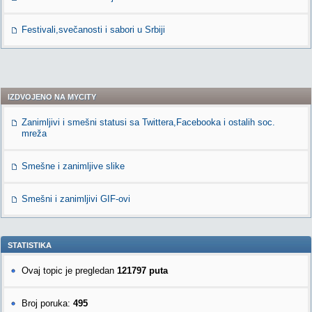
Festivali,svečanosti i sabori u Srbiji
IZDVOJENO NA MYCITY
Zanimljivi i smešni statusi sa Twittera,Facebooka i ostalih soc.
mreža
Smešne i zanimljive slike
Smešni i zanimljivi GIF-ovi
STATISTIKA
Ovaj topic je pregledan
121797 puta
Broj poruka:
495