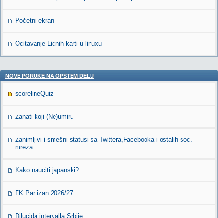
Početni ekran
Ocitavanje Licnih karti u linuxu
NOVE PORUKE NA OPŠTEM DELU
scorelineQuiz
Zanati koji (Ne)umiru
Zanimljivi i smešni statusi sa Twittera,Facebooka i ostalih soc.
mreža
Kako nauciti japanski?
FK Partizan 2026/27.
Dilucida intervalla Srbije