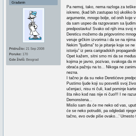
Građanin
Pa nemoj, tako, nema razloga za teške 
iskreno, (kad bih zastupao to) ukoliko
argumente, mnogo bolje, od onih koje vi
da sam uspeo da razgovaram sa ljudima (k
predpostavku! Svako od njih ima svoj nač
Dereticu možemo da prigovorimo mnogo s
veruje grčkim izvorima i da se na njima t
Nekim ''ljudima'' to je pitanje koje se
Pridružio:
21 Sep 2008
istoriju” iz pera carigradskih propagand
Poruke:
170
Opet kažem, sitni smo mi da se međusob
Gde živiš:
Beograd
kojima je javno, pozivao, svakoga da mu s
obraća pažnju na to... Nikoga ne zanima 
nezna.
I tačno je da su neke Deretićeve pre
Pustimo ljude koji su posvetili svoj živ
učenjaci, nisu ni čuli, kad pominje ka
šta niko kod nas nije ni čuo!!! I ne raz
Demonstena...
Mislio sam da će me neko od vas, uputit
će se neko potruditi, pa odgledati njegov
tačno, evo ovde piše ovako...' Umesto 