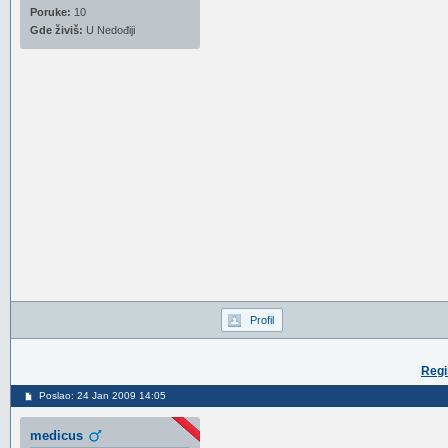
Poruke:
10
Gde živiš:
U Nedođiji
Profil
Regi
Poslao: 24 Jan 2009 14:05
medicus