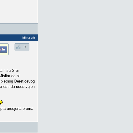
Idi na vrh
0
 li su Srbi
Mislim da bi
mpletnog Dereticevog
ucnosti da ucestvuje i
ripta uredjena prema