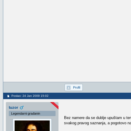
Profil
Poslao: 24 Jan 2009 15:02
tuzor
Legendarni građanin
Bez namere da se dublje upuštam u te
svakog pravog saznanja, a pogotovo nauč