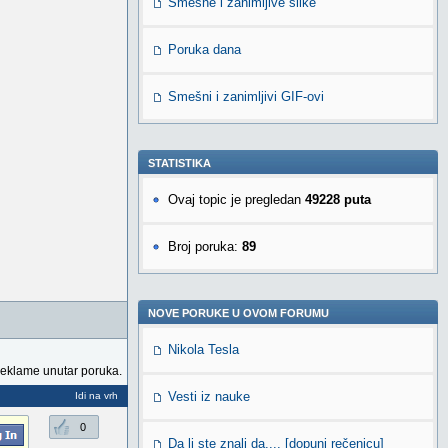
Smešne i zanimljive slike
Poruka dana
Smešni i zanimljivi GIF-ovi
STATISTIKA
Ovaj topic je pregledan
49228 puta
Broj poruka:
89
NOVE PORUKE U OVOM FORUMU
Nikola Tesla
reklame unutar poruka.
Vesti iz nauke
Idi na vrh
0
Da li ste znali da.... [dopuni rečenicu]