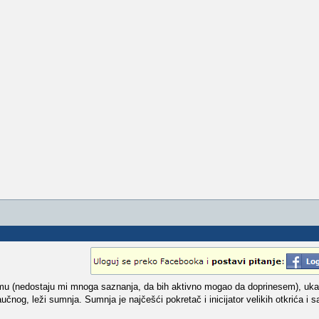
mu (nedostaju mi mnoga saznanja, da bih aktivno mogao da doprinesem), uk
nog, leži sumnja. Sumnja je najčešći pokretač i inicijator velikih otkrića i s