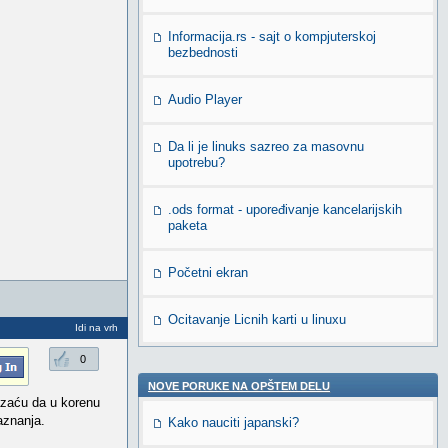
Informacija.rs - sajt o kompjuterskoj
bezbednosti
Audio Player
Da li je linuks sazreo za masovnu
upotrebu?
.ods format - upoređivanje kancelarijskih
paketa
Početni ekran
Ocitavanje Licnih karti u linuxu
Idi na vrh
0
NOVE PORUKE NA OPŠTEM DELU
azaću da u korenu
aznanja.
Kako nauciti japanski?