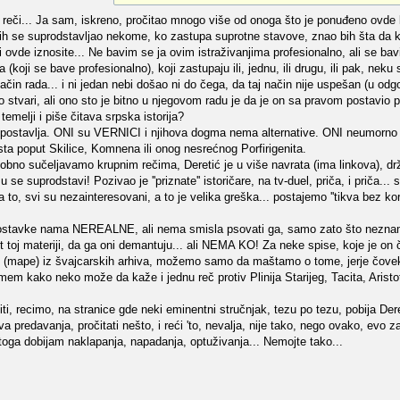
reči... Ja sam, iskreno, pročitao mnogo više od onoga što je ponuđeno ovde k
 bih se suprodstavljao nekome, ko zastupa suprotne stavove, znao bih šta da
 ovde iznosite... Ne bavim se ja ovim istraživanjima profesionalno, ali se ba
oji se bave profesionalno), koji zastupaju ili, jednu, ili drugu, ili pak, neku
in rada... i ni jedan nebi došao ni do čega, da taj način nije uspešan (u odgo
tvari, ali ono sto je bitno u njegovom radu je da je on sa pravom postavio pi
emelji i piše čitava srpska istorija?
 ne postavlja. ONI su VERNICI i njihova dogma nema alternative. ONI neumorno
ista poput Skilice, Komnena ili onog nesrećnog Porfirigenita.
no sučeljavamo krupnim rečima, Deretić je u više navrata (ima linkova), dr
e suprodstavi! Pozivao je ''priznate'' istoričare, na tv-duel, priča, i priča...
to, svi su nezainteresovani, a to je velika greška... postajemo ''tikva bez kore
dpostavke nama NEREALNE, ali nema smisla psovati ga, samo zato što neznam
ot toj materiji, da ga oni demantuju... ali NEMA KO! Za neke spise, koje je on 
rte (mape) iz švajcarskih arhiva, možemo samo da maštamo o tome, jerje čovek
umem kako neko može da kaže i jednu reč protiv Plinija Starijeg, Tacita, Arist
i, recimo, na stranice gde neki eminentni stručnjak, tezu po tezu, pobija Dere
a predavanja, pročitati nešto, i reći 'to, nevalja, nije tako, nego ovako, evo zaš
toga dobijam naklapanja, napadanja, optuživanja... Nemojte tako...