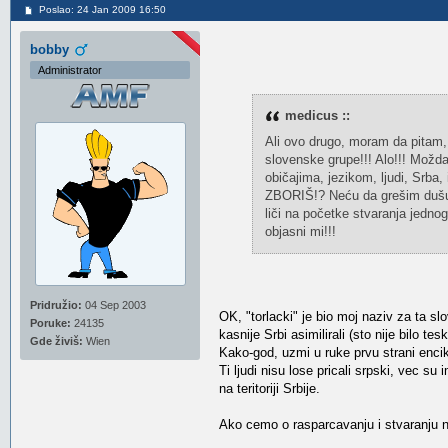
Poslao: 24 Jan 2009 16:50
bobby
Administrator
medicus ::
Ali ovo drugo, moram da pitam, gd
slovenske grupe!!! Alo!!! Možd
običajima, jezikom, ljudi, Srba
ZBORIŠ!? Neću da grešim dušu, 
liči na početke stvaranja jedno
objasni mi!!!
Pridružio:
04 Sep 2003
OK, "torlacki" je bio moj naziv za ta 
Poruke:
24135
kasnije Srbi asimilirali (sto nije bilo 
Gde živiš:
Wien
Kako-god, uzmi u ruke prvu strani encik
Ti ljudi nisu lose pricali srpski, vec su 
na teritoriji Srbije.
Ako cemo o rasparcavanju i stvaranju n