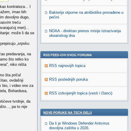
ao kontrateza... I
 kažem, imao bih
Bakterije otporne na atnibiotike pronađene u
vim dovoljno dugo,
pećini
 sasvim treću
varajućoj meri)...
NOAA - direktan prenos misije istrazivanja
tanje: može li da se
okeanskog dna
 prepisuju „srpsku
žao predavanja, na
RSS FEED-OVI OVOG FORUMA
 samo što retko ko
na'', niko ništa
RSS najnovijih topica
o šta priča!
RSS poslednjih poruka
čitao, ovdašnji
 bio, i video ono za
otela, Bohardusa,
RSS izdvojenjih topica (vesti i članci)
tićeve tvrdnje, da
to..., pa to nije
NOVE PORUKE NA TECH DELU
Da li je Windows Defender Antivirus
dovoljna zaštita u 2026.