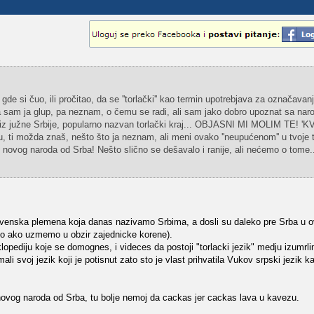
e si čuo, ili pročitao, da se ''torlački'' kao termin upotrebjava za označavanje
a sam ja glup, pa neznam, o čemu se radi, ali sam jako dobro upoznat sa nar
, iz južne Srbije, popularno nazvan torlački kraj... OBJASNI MI MOLIM TE! 'K
ti možda znaš, nešto što ja neznam, ali meni ovako ''neupućenom'' u tvoje t
g novog naroda od Srba! Nešto slično se dešavalo i ranije, ali nećemo o tome..
slovenska plemena koja danas nazivamo Srbima, a dosli su daleko pre Srba u o
tesko ako uzmemo u obzir zajednicke korene).
lopediju koje se domognes, i videces da postoji "torlacki jezik" medju izumrli
imali svoj jezik koji je potisnut zato sto je vlast prihvatila Vukov srpski jezik 
ovog naroda od Srba, tu bolje nemoj da cackas jer cackas lava u kavezu.