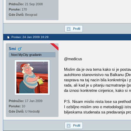
Pridružio:
21 Sep 2008
Poruke:
170
Gde živiš:
Beograd
Profil
Poslao: 24 Jan 2009 16:29
Smi
Novi MyCity građanin
@medicus
Mislim da je ova tema kako si je postav
autohtono stanovnistvo na Balkanu (Deret
rasprava na taj nacin bila konkretnija
rada, ali kad je u pitanju razmatranje (p
da iznosi konkretne cinjenice, kako si 
Pridružio:
17 Jan 2009
P.S. Nisam mislio nista lose sa preth
Poruke:
10
I ozbiljno mislim ono o metodologiji is
Gde živiš:
U Nedođiji
biljeskama studenata sa predavanja prof
Profil