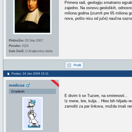
Primera radi, geologiju smatramo egzakt
zajedno. Na osnovu geoloških, odnosno p
miliona godina (izumrli pre 65 miliona 
nova, pošto nisu od juče) naučna saznan
Pridružio:
03 Sep 2007
Poruke:
4115
Gde živiš:
U Kraljevstvu duha
Profil
Poslao: 24 Jan 2009 15:11
medicus
Građanin
E divim ti se Tuzore, na smirenosti...
Iz mene, bre, kulja... Hteo bih hiljadu 
zamoliti za par linkova, možda imaš neš