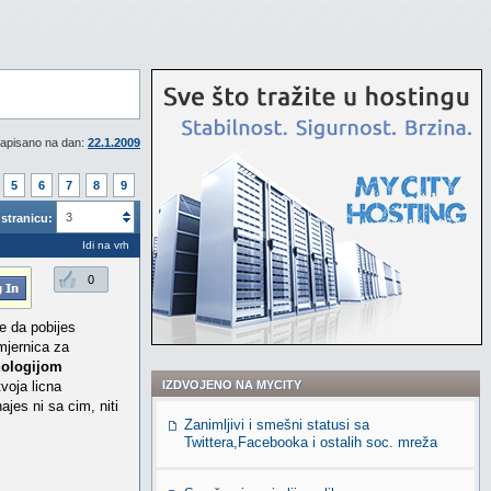
apisano na dan:
22.1.2009
5
6
7
8
9
3
stranicu:
Idi na vrh
0
te da pobijes
smjernica za
ologijom
tvoja licna
IZDVOJENO NA MYCITY
jes ni sa cim, niti
Zanimljivi i smešni statusi sa
Twittera,Facebooka i ostalih soc. mreža