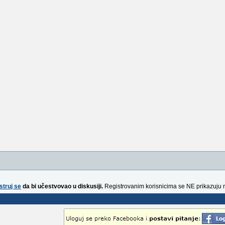
struj se
da bi učestvovao u diskusiji.
Registrovanim korisnicima se NE prikazuju 