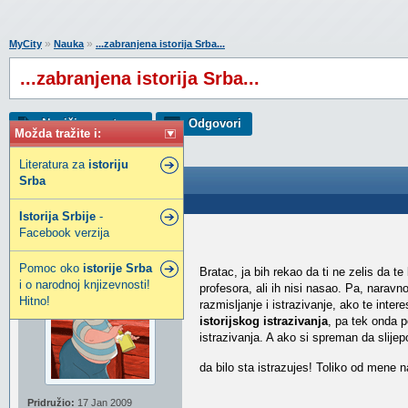
»
»
MyCity
Nauka
...zabranjena istorija Srba...
...zabranjena istorija Srba...
Napiši novu temu
Odgovori
Možda tražite i:
Literatura za
istoriju
Srba
...zabranjena istorija Srba...
Poslao: 24 Jan 2009 12:39
Istorija
Srbije
-
Facebook verzija
Smi
Novi MyCity građanin
Pomoc oko
istorije
Srba
Bratac, ja bih rekao da ti ne zelis da t
i o narodnoj knjizevnosti!
profesora, ali ih nisi nasao. Pa, naravn
Hitno!
razmisljanje i istrazivanje, ako te inte
istorijskog istrazivanja
, pa tek onda p
istrazivanja. A ako si spreman da slije
da bilo sta istrazujes! Toliko od mene
Pridružio:
17 Jan 2009