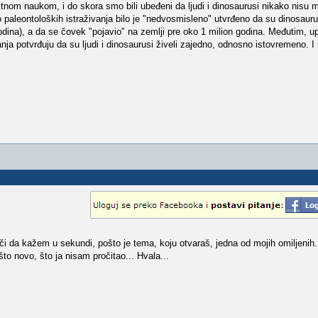
nom naukom, i do skora smo bili ubeđeni da ljudi i dinosaurusi nikako nisu m
aleontoloških istraživanja bilo je "nedvosmisleno" utvrđeno da su dinosaurus
godina), a da se čovek "pojavio" na zemlji pre oko 1 milion godina. Međutim, 
ja potvrđuju da su ljudi i dinosaurusi živeli zajedno, odnosno istovremeno. 
reči da kažem u sekundi, pošto je tema, koju otvaraš, jedna od mojih omiljenih
to novo, što ja nisam pročitao... Hvala...