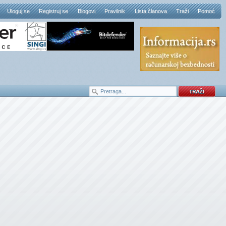
Uloguj se
Registruj se
Blogovi
Pravilnik
Lista članova
Traži
Pomoć