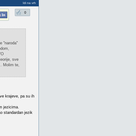
Idi na vrh
0
 ''naroda''
odom,
VO
eorije, sve
. Molim te,
ve krajeve, pa su ih
m jezicima.
kao standardan jezik