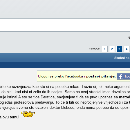
N
Strana:
1
2
3
4
Skokni na 
e bilo ko razuvjerava kao sto si na pocetku rekao. Trazio si, fol, neke argumen
o da nisi, kad nisi ni zelio da ih nadjes! Samo na ovoj stranici imas dovoljno 
resuje istina! A sto se tice Deretica, savjetujem ti da se prvo upoznas sa
metod
ogledas profesorova predavanja. To ce ti biti od neprocjenjive vrijednosti i za 
po vjerujes svemu sto uvazeni doktor blebece, onda nema potrebe da se upozna
 na ovu temu!