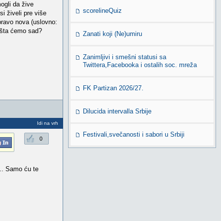
ogli da žive
scorelineQuiz
i živeli pre više
upravo nova (uslovno:
I šta ćemo sad?
Zanati koji (Ne)umiru
Zanimljivi i smešni statusi sa
Twittera,Facebooka i ostalih soc. mreža
FK Partizan 2026/27.
Dilucida intervalla Srbije
Idi na vrh
Festivali,svečanosti i sabori u Srbiji
0
... Samo ću te