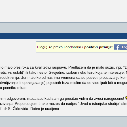
io malo presiroka za kvalitetnu raspravu. Predlazem da je malo suzis, npr. "Da
ic vs ostali)" ili tako nesto. Svejedno, izaberi neku tezu koja te interesuje. 
 i produktivnija. Jer malo ko od nas ima vremena da se posveti proucavanju ko
otvrdjivanje ili opovrgavanje) pojedinih teza mislim da ce vise ljudi biti u mog
na pocetku rekao.
odnim odgovorom, mada sad kad sam ga procitao vidim da zvuci naroguseno!
trazivanja. Preporucujem ti ako mozes da nadjes "Uvod u istorijske studije" sk
. dr S. Ćirkovića. Dobro je uradjena.