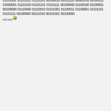
01101001 01101011 01110101 00100010 00101110 00001010 00100111
01000001 01101010 01101101 01101111 00100000 01100100 01100001
00100000 01110000 01110010 01101001 01100011 01100001 01101101
01101111 00100000 00111010 00101001 00100000
mala pomoc