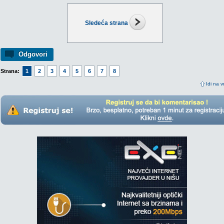
Sledeća strana
Odgovori
Strana:
1
2
3
4
5
6
7
8
Idi na v