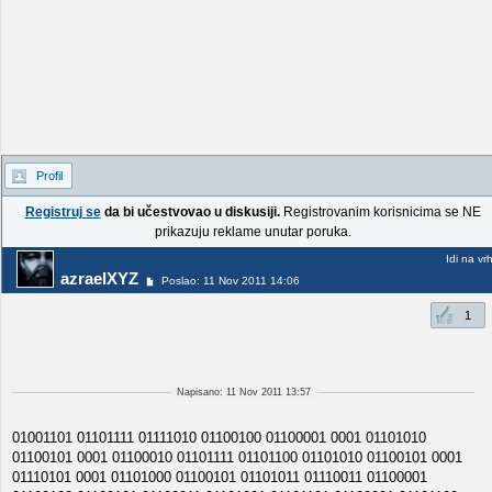
Profil
Registruj se
da bi učestvovao u diskusiji.
Registrovanim korisnicima se NE
prikazuju reklame unutar poruka.
Idi na vr
azraelXYZ
Poslao: 11 Nov 2011 14:06
1
Napisano: 11 Nov 2011 13:57
01001101 01101111 01111010 01100100 01100001 0001 01101010
01100101 0001 01100010 01101111 01101100 01101010 01100101 0001
01110101 0001 01101000 01100101 01101011 01110011 01100001