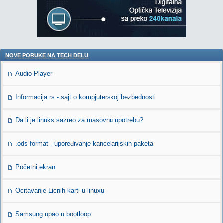
NOVE PORUKE NA TECH DELU
Audio Player
Informacija.rs - sajt o kompjuterskoj bezbednosti
Da li je linuks sazreo za masovnu upotrebu?
.ods format - upoređivanje kancelarijskih paketa
Početni ekran
Ocitavanje Licnih karti u linuxu
Samsung upao u bootloop