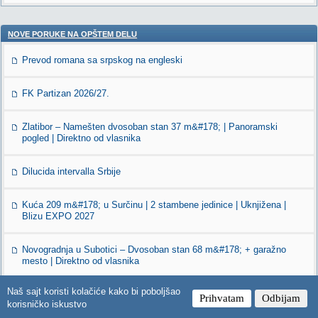
NOVE PORUKE NA OPŠTEM DELU
Prevod romana sa srpskog na engleski
FK Partizan 2026/27.
Zlatibor – Namešten dvosoban stan 37 m&#178; | Panoramski
pogled | Direktno od vlasnika
Dilucida intervalla Srbije
Kuća 209 m&#178; u Surčinu | 2 stambene jedinice | Uknjižena |
Blizu EXPO 2027
Novogradnja u Subotici – Dvosoban stan 68 m&#178; + garažno
mesto | Direktno od vlasnika
Naš sajt koristi kolačiće kako bi poboljšao
Kako nauciti japanski?
Prihvatam
Odbijam
korisničko iskustvo