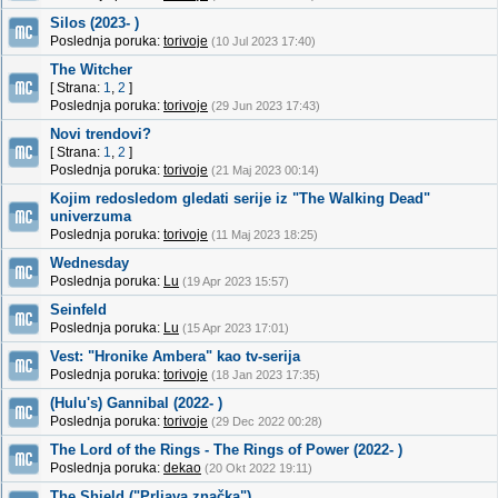
Silos (2023- )
Poslednja poruka:
torivoje
(10 Jul 2023 17:40)
The Witcher
[ Strana:
1
,
2
]
Poslednja poruka:
torivoje
(29 Jun 2023 17:43)
Novi trendovi?
[ Strana:
1
,
2
]
Poslednja poruka:
torivoje
(21 Maj 2023 00:14)
Kojim redosledom gledati serije iz "The Walking Dead"
univerzuma
Poslednja poruka:
torivoje
(11 Maj 2023 18:25)
Wednesday
Poslednja poruka:
Lu
(19 Apr 2023 15:57)
Seinfeld
Poslednja poruka:
Lu
(15 Apr 2023 17:01)
Vest: "Hronike Ambera" kao tv-serija
Poslednja poruka:
torivoje
(18 Jan 2023 17:35)
(Hulu's) Gannibal (2022- )
Poslednja poruka:
torivoje
(29 Dec 2022 00:28)
The Lord of the Rings - The Rings of Power (2022- )
Poslednja poruka:
dekao
(20 Okt 2022 19:11)
The Shield ("Prljava značka")