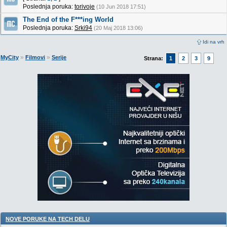
Poslednja poruka:
torivoje
(10 Jun 2018 17:51)
The End of the F***ing World
Poslednja poruka:
Srki94
(20 Maj 2018 13:06)
Idi na vrh
»
»
MyCity
Filmovi
Serije
Strana:
1
2
3
9
NOVE PORUKE NA TECH DELU