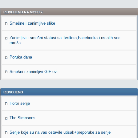
IZDVOJENO NA MYCITY
Smešne i zanimljive slike
Zanimljivi i smešni statusi sa Twittera,Facebooka i ostalih soc.
mreža
Poruka dana
Smešni i zanimljivi GIF-ovi
IZDVOJENO
Horor serije
The Simpsons
Serije koje su na vas ostavile utisak+preporuke za serije