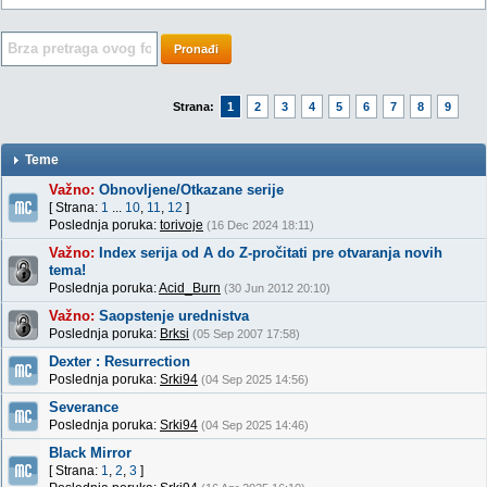
Pronađi
Strana:
1
2
3
4
5
6
7
8
9
Teme
Važno:
Obnovljene/Otkazane serije
[ Strana:
1
...
10
,
11
,
12
]
Poslednja poruka:
torivoje
(16 Dec 2024 18:11)
Važno:
Index serija od A do Z-pročitati pre otvaranja novih
tema!
Poslednja poruka:
Acid_Burn
(30 Jun 2012 20:10)
Važno:
Saopstenje urednistva
Poslednja poruka:
Brksi
(05 Sep 2007 17:58)
Dexter : Resurrection
Poslednja poruka:
Srki94
(04 Sep 2025 14:56)
Severance
Poslednja poruka:
Srki94
(04 Sep 2025 14:46)
Black Mirror
[ Strana:
1
,
2
,
3
]