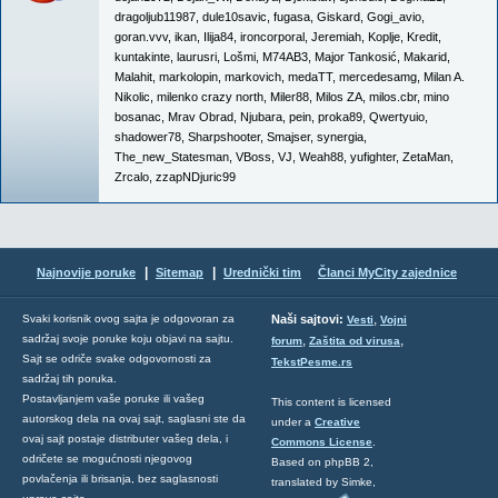
dragoljub11987
,
dule10savic
,
fugasa
,
Giskard
,
Gogi_avio
,
goran.vvv
,
ikan
,
Ilija84
,
ironcorporal
,
Jeremiah
,
Koplje
,
Kredit
,
kuntakinte
,
laurusri
,
Lošmi
,
M74AB3
,
Major Tankosić
,
Makarid
,
Malahit
,
markolopin
,
markovich
,
medaTT
,
mercedesamg
,
Milan A.
Nikolic
,
milenko crazy north
,
Miler88
,
Milos ZA
,
milos.cbr
,
mino
bosanac
,
Mrav Obrad
,
Njubara
,
pein
,
proka89
,
Qwertyuio
,
shadower78
,
Sharpshooter
,
Smajser
,
synergia
,
The_new_Statesman
,
VBoss
,
VJ
,
Weah88
,
yufighter
,
ZetaMan
,
Zrcalo
,
zzapNDjuric99
|
|
Najnovije poruke
Sitemap
Urednički tim
Članci MyCity zajednice
,
Svaki korisnik ovog sajta je odgovoran za
Naši sajtovi:
Vesti
Vojni
sadržaj svoje poruke koju objavi na sajtu.
,
,
forum
Zaštita od virusa
Sajt se odriče svake odgovornosti za
TekstPesme.rs
sadržaj tih poruka.
Postavljanjem vaše poruke ili vašeg
This content is licensed
autorskog dela na ovaj sajt, saglasni ste da
under a
Creative
ovaj sajt postaje distributer vašeg dela, i
Commons License
.
odričete se mogućnosti njegovog
Based on phpBB 2,
povlačenja ili brisanja, bez saglasnosti
translated by Simke,