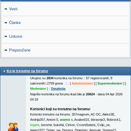
Vesti
Članke
Linkove
Preporučene
Ko je trenutno na forumu
Ukupno su
2834
korisnika na forumu :: 67 registrovanih, 8
sakrivenih i 2759 gosta :: [
Administrator
] [
Supermoderator
] [
Moderator
] ::
Detaljnije
Najviše korisnika na forumu ikad bilo je
20624
- dana 04 Apr 2026
04:18
Korisnici koji su trenutno na forumu:
Korisnici trenutno na forumu:
357magnum
,
AC-DC
,
AleksSE
,
Andrija357
,
Antoni S
,
aramis s
,
Avalon015
,
bbrasnjo3
,
Bobrock1
,
bojank
,
boromir
,
bukefal
,
Cirkon
,
CrveniSolaris
,
Cvijo_ue
,
dejan1972
,
Dejan_vw
,
Denaya
,
Djokislav
,
djonsule
,
Dogma21
,