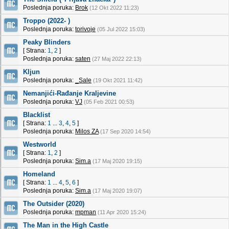
Poslednja poruka:
Brok
(12 Okt 2022 11:23)
Troppo (2022- )
Poslednja poruka:
torivoje
(05 Jul 2022 15:03)
Peaky Blinders
[ Strana:
1
,
2
]
Poslednja poruka:
saten
(27 Maj 2022 22:13)
Kljun
Poslednja poruka:
_Sale
(19 Okt 2021 11:42)
Nemanjići-Rađanje Kraljevine
Poslednja poruka:
VJ
(05 Feb 2021 00:53)
Blacklist
[ Strana:
1
...
3
,
4
,
5
]
Poslednja poruka:
Milos ZA
(17 Sep 2020 14:54)
Westworld
[ Strana:
1
,
2
]
Poslednja poruka:
Sim.a
(17 Maj 2020 19:15)
Homeland
[ Strana:
1
...
4
,
5
,
6
]
Poslednja poruka:
Sim.a
(17 Maj 2020 19:07)
The Outsider (2020)
Poslednja poruka:
mpman
(11 Apr 2020 15:24)
The Man in the High Castle