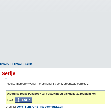
»
»
MyCity
Filmovi
Serije
Serije
Podelite impresije o vašoj (ne)omiljenoj TV seriji, prepričajte epizodu....
Uloguj se preko Facebook-a i postavi novu diskusiju za problem koji
imaš:
Urednici:
Acid_Burn
,
OPŠTI supermoderatori