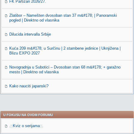
FK Partizan 2026/27.
Zlatibor – Namešten dvosoban stan 37 m&#178; | Panoramski
pogled | Direktno od vlasnika
Dilucida intervalla Srbije
Kuća 209 m&#178; u Surčinu | 2 stambene jedinice | Uknjižena |
Blizu EXPO 2027
Novogradnja u Subotici – Dvosoban stan 68 m&#178; + garažno
mesto | Direktno od vlasnika
Kako nauciti japanski?
U FOKUSU NA OVOM FORUMU
.::Kviz o serijama::.