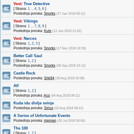
Vest:
True Detective
[ Strana:
1
...
4
,
5
,
6
]
Poslednja poruka:
Snorks
(27 Jan 2019 00:11)
Vest:
Vikings
[ Strana:
1
...
7
,
8
,
9
]
Poslednja poruka:
Kule
(12 Jan 2019 21:52)
Vest:
Narcos
[ Strana:
1
,
2
,
3
]
Poslednja poruka:
Snorks
(17 Nov 2018 18:39)
Better Call Saul
[ Strana:
1
,
2
]
Poslednja poruka:
Snorks
(08 Sep 2018 23:12)
Castle Rock
Poslednja poruka:
Srki94
(30 Avg 2018 20:08)
Alf
[ Strana:
1
,
2
]
Poslednja poruka:
Aco
(04 Avg 2018 08:11)
Kuda idu divlje svinje
Poslednja poruka:
Sirius
(02 Avg 2018 08:21)
A Series of Unfortunate Events
Poslednja poruka:
mpman
(28 Jul 2018 08:00)
The 100
[ Strana:
1
,
2
]