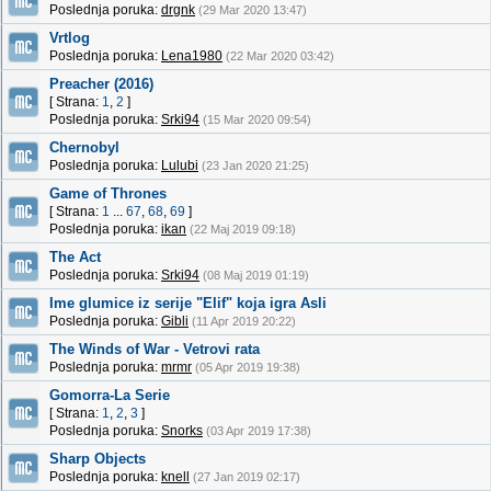
Poslednja poruka:
drgnk
(29 Mar 2020 13:47)
Vrtlog
Poslednja poruka:
Lena1980
(22 Mar 2020 03:42)
Preacher (2016)
[ Strana:
1
,
2
]
Poslednja poruka:
Srki94
(15 Mar 2020 09:54)
Chernobyl
Poslednja poruka:
Lulubi
(23 Jan 2020 21:25)
Game of Thrones
[ Strana:
1
...
67
,
68
,
69
]
Poslednja poruka:
ikan
(22 Maj 2019 09:18)
The Act
Poslednja poruka:
Srki94
(08 Maj 2019 01:19)
Ime glumice iz serije "Elif" koja igra Asli
Poslednja poruka:
Gibli
(11 Apr 2019 20:22)
The Winds of War - Vetrovi rata
Poslednja poruka:
mrmr
(05 Apr 2019 19:38)
Gomorra-La Serie
[ Strana:
1
,
2
,
3
]
Poslednja poruka:
Snorks
(03 Apr 2019 17:38)
Sharp Objects
Poslednja poruka:
knell
(27 Jan 2019 02:17)