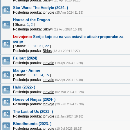
Poslednja poruka:
Srki94
(16 Apr 2025 16:10)
Star Wars: The Acolyte (2024- )
Poslednja poruka:
torivoje
(25 Avg 2024 11:13)
House of the Dragon
[ Strana:
1
,
2
]
Poslednja poruka:
Srki94
(12 Avg 2024 15:19)
Izdvojeno:
Serije koje su na vas ostavile utisak+preporuke za
serije
[ Strana:
1
...
20
,
21
,
22
]
Poslednja poruka:
Sirius
(13 Jul 2024 12:27)
Fallout (2024)
Poslednja poruka:
torivoje
(19 Apr 2024 16:28)
Manga - Anime
[ Strana:
1
...
13
,
14
,
15
]
Poslednja poruka:
torivoje
(02 Apr 2024 16:49)
Halo (2022- )
Poslednja poruka:
torivoje
(02 Mar 2024 10:28)
House of Ninjas (2024- )
Poslednja poruka:
torivoje
(29 Feb 2024 19:38)
The Last of Us (2023- )
Poslednja poruka:
torivoje
(11 Jan 2024 19:18)
Bloodhounds (2023- )
Poslednja poruka:
torivoje
(10 Jul 2023 18:15)