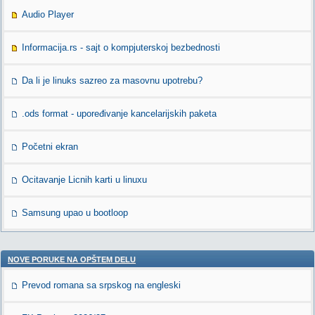
Audio Player
Informacija.rs - sajt o kompjuterskoj bezbednosti
Da li je linuks sazreo za masovnu upotrebu?
.ods format - upoređivanje kancelarijskih paketa
Početni ekran
Ocitavanje Licnih karti u linuxu
Samsung upao u bootloop
NOVE PORUKE NA OPŠTEM DELU
Prevod romana sa srpskog na engleski