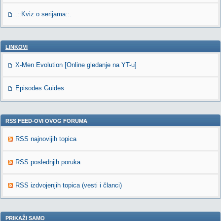
.::Kviz o serijama::.
LINKOVI
X-Men Evolution [Online gledanje na YT-u]
Episodes Guides
RSS FEED-OVI OVOG FORUMA
RSS najnovijih topica
RSS poslednjih poruka
RSS izdvojenjih topica (vesti i članci)
PRIKAŽI SAMO