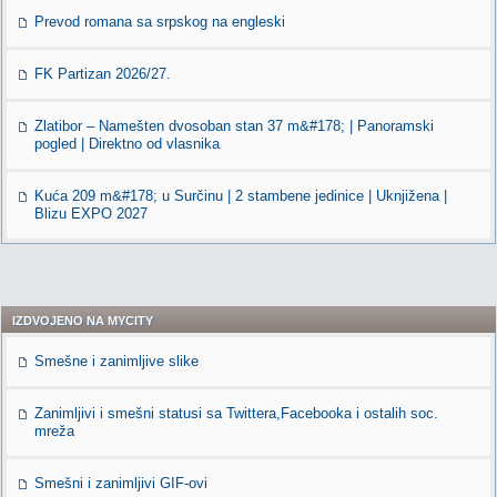
Prevod romana sa srpskog na engleski
FK Partizan 2026/27.
Zlatibor – Namešten dvosoban stan 37 m&#178; | Panoramski
pogled | Direktno od vlasnika
Kuća 209 m&#178; u Surčinu | 2 stambene jedinice | Uknjižena |
Blizu EXPO 2027
IZDVOJENO NA MYCITY
Smešne i zanimljive slike
Zanimljivi i smešni statusi sa Twittera,Facebooka i ostalih soc.
mreža
Smešni i zanimljivi GIF-ovi