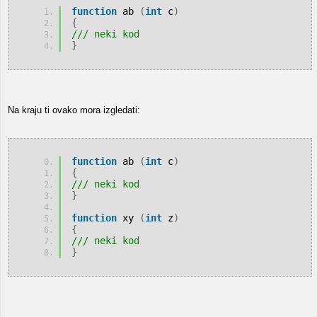
function
 ab 
(
int
 c
)
{
/// neki kod
}
Na kraju ti ovako mora izgledati:
function
 ab 
(
int
 c
)
{
/// neki kod
}
function
 xy 
(
int
 z
)
{
/// neki kod
}