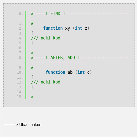
#-----[ FIND ]--------------------------
---------------------- 
# 
function
 xy 
(
int
 z
)
{
/// neki kod
}
# 
#-----[ AFTER, ADD ]--------------------
---------------------- 
# 
function
 ab 
(
int
 c
)
{
/// neki kod
}
#
----------> Ubaci nakon