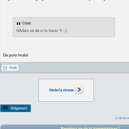
Citat:
NAdam se da si to trazio ?! ;-)
Da puno hvala!
Profil
Sledeća strana
Odgovori
Idi na v