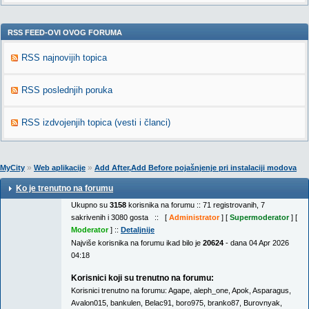
RSS FEED-OVI OVOG FORUMA
RSS najnovijih topica
RSS poslednjih poruka
RSS izdvojenjih topica (vesti i članci)
»
»
MyCity
Web aplikacije
Add After,Add Before pojašnjenje pri instalaciji modova
Ko je trenutno na forumu
Ukupno su
3158
korisnika na forumu :: 71 registrovanih, 7
sakrivenih i 3080 gosta :: [
Administrator
] [
Supermoderator
] [
Moderator
] ::
Detaljnije
Najviše korisnika na forumu ikad bilo je
20624
- dana 04 Apr 2026
04:18
Korisnici koji su trenutno na forumu:
Korisnici trenutno na forumu:
Agape
,
aleph_one
,
Apok
,
Asparagus
,
Avalon015
,
bankulen
,
Belac91
,
boro975
,
branko87
,
Burovnyak
,