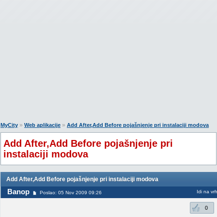
»
»
MyCity
Web aplikacije
Add After,Add Before pojašnjenje pri instalaciji modova
Add After,Add Before pojašnjenje pri
instalaciji modova
Add After,Add Before pojašnjenje pri instalaciji modova
Banop
Idi na vr
Poslao: 05 Nov 2009 09:26
0