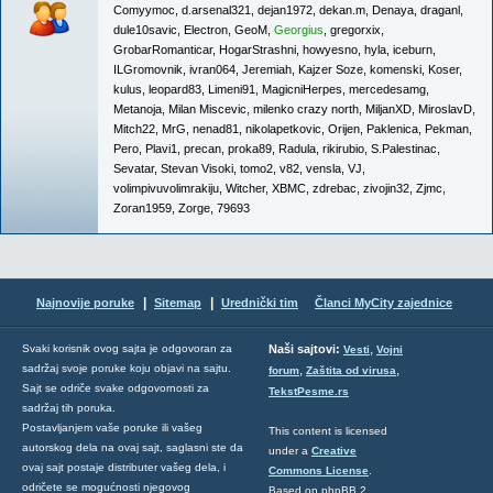
Comyymoc
,
d.arsenal321
,
dejan1972
,
dekan.m
,
Denaya
,
draganl
,
dule10savic
,
Electron
,
GeoM
,
Georgius
,
gregorxix
,
GrobarRomanticar
,
HogarStrashni
,
howyesno
,
hyla
,
iceburn
,
ILGromovnik
,
ivran064
,
Jeremiah
,
Kajzer Soze
,
komenski
,
Koser
,
kulus
,
leopard83
,
Limeni91
,
MagicniHerpes
,
mercedesamg
,
Metanoja
,
Milan Miscevic
,
milenko crazy north
,
MiljanXD
,
MiroslavD
,
Mitch22
,
MrG
,
nenad81
,
nikolapetkovic
,
Orijen
,
Paklenica
,
Pekman
,
Pero
,
Plavi1
,
precan
,
proka89
,
Radula
,
rikirubio
,
S.Palestinac
,
Sevatar
,
Stevan Visoki
,
tomo2
,
v82
,
vensla
,
VJ
,
volimpivuvolimrakiju
,
Witcher
,
XBMC
,
zdrebac
,
zivojin32
,
Zjmc
,
Zoran1959
,
Zorge
,
79693
|
|
Najnovije poruke
Sitemap
Urednički tim
Članci MyCity zajednice
,
Svaki korisnik ovog sajta je odgovoran za
Naši sajtovi:
Vesti
Vojni
sadržaj svoje poruke koju objavi na sajtu.
,
,
forum
Zaštita od virusa
Sajt se odriče svake odgovornosti za
TekstPesme.rs
sadržaj tih poruka.
Postavljanjem vaše poruke ili vašeg
This content is licensed
autorskog dela na ovaj sajt, saglasni ste da
under a
Creative
ovaj sajt postaje distributer vašeg dela, i
Commons License
.
odričete se mogućnosti njegovog
Based on phpBB 2,