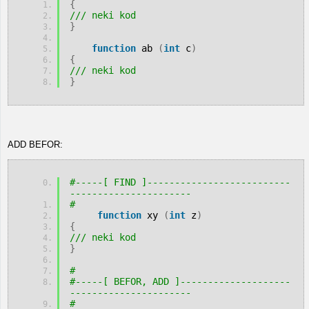
{
/// neki kod
}
function
 ab 
(
int
 c
)
{
/// neki kod
}
ADD BEFOR:
#-----[ FIND ]--------------------------
---------------------- 
# 
function
 xy 
(
int
 z
)
{
/// neki kod
}
# 
#-----[ BEFOR, ADD ]--------------------
---------------------- 
# 