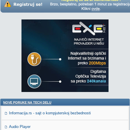
NOVE PORUKE NA TECH DELU
Informacija.rs - sajt o kompjuterskoj bezbednosti
Audio Player