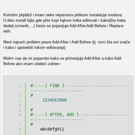
Koristim phpbb3 i imam neke nejasnoće prilikom instalacije modova.
U delu install fajla gde piše koje fajlove treba editovati i kako(šta treba
dodati,izmeniti,...) često se pojavljuje Add After,Add Before i Replace
with.
Meni najveći problem prave Add After i Add Before (tj. nzm šta oni znače
i kako i upotrebiti tokom editovanja)
Molim vas da mi pojasnite kako se primenjuje Add After a kako Add
Before ako imam sledeći zahtev:
#-----[ FIND ]--------------------------
----------------------
#
1234567890
#
#-----[ AFTER, ADD ]--------------------
----------------------
#
    abcdefghij