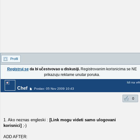
Profil
Registruj se
da bi učestvovao u diskusiji.
Registrovanim korisnicima se NE
prikazuju reklame unutar poruka.
Idi na vr
Chef
Poslao: 05 Nov 2009 10:43
0
1. Ako neznas engleski :
[Link mogu videti samo ulogovani
korisnici]
;-)
ADD AFTER: