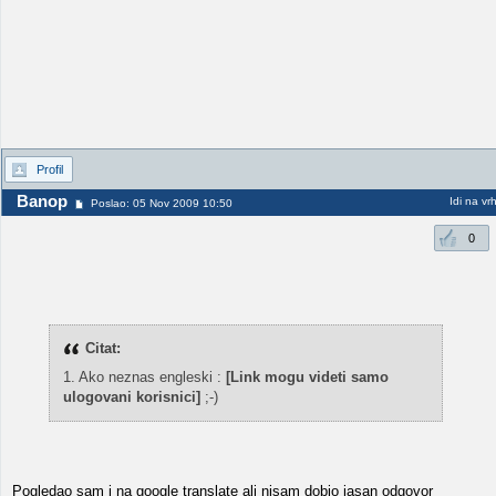
Profil
Banop
Idi na vr
Poslao: 05 Nov 2009 10:50
0
Citat:
1. Ako neznas engleski :
[Link mogu videti samo
ulogovani korisnici]
;-)
Pogledao sam i na google translate ali nisam dobio jasan odgovor