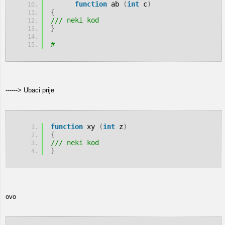
function
 ab 
(
int
 c
)
{
/// neki kod
}
#
------> Ubaci prije
function
 xy 
(
int
 z
)
{
/// neki kod
}
ovo