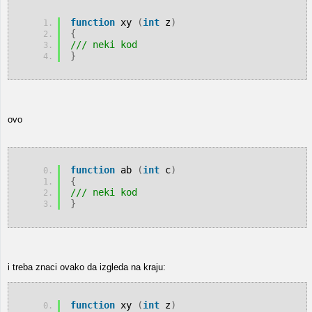
function
 xy 
(
int
 z
)
{
/// neki kod
}
ovo
function
 ab 
(
int
 c
)
{
/// neki kod
}
i treba znaci ovako da izgleda na kraju:
function
 xy 
(
int
 z
)