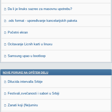
Da li je linuks sazreo za masovnu upotrebu?
.ods format - upoređivanje kancelarijskih paketa
Početni ekran
Ocitavanje Licnih karti u linuxu
Samsung upao u bootloop
NOVE PORUKE NA OPŠTEM DELU
Dilucida intervalla Srbije
Festivali,svečanosti i sabori u Srbiji
Zanati koji (Ne)umiru