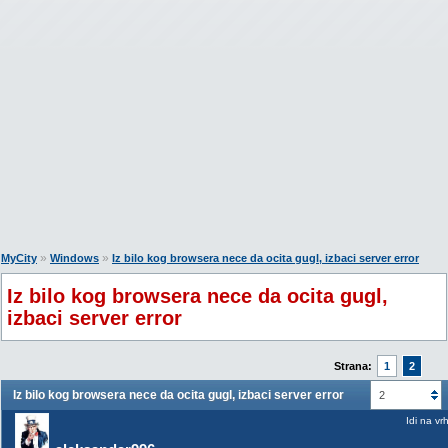
»
»
MyCity
Windows
Iz bilo kog browsera nece da ocita gugl, izbaci server error
Iz bilo kog browsera nece da ocita gugl,
izbaci server error
Strana:
1
2
Iz bilo kog browsera nece da ocita gugl, izbaci server error
2
Idi na vr