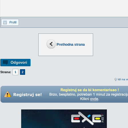
Profil
Prethodna strana
Odgovori
Strana:
1
2
Idi na v