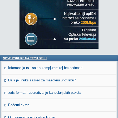
NOVE PORUKE NA TECH DELU
Informacija.rs - sajt o kompjuterskoj bezbednosti
Da li je linuks sazreo za masovnu upotrebu?
.ods format - upoređivanje kancelarijskih paketa
Početni ekran
Ocitavanje Licnih karti u linuxu