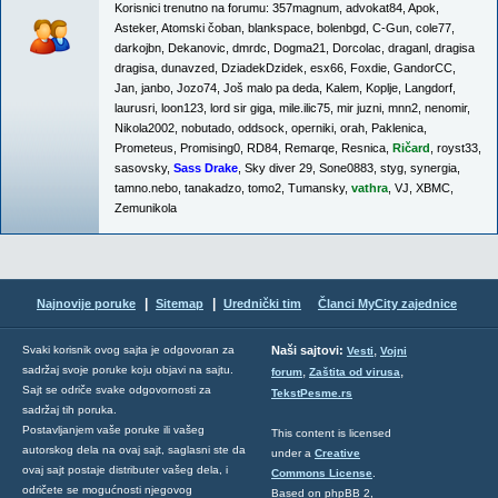
Korisnici trenutno na forumu:
357magnum
,
advokat84
,
Apok
,
Asteker
,
Atomski čoban
,
blankspace
,
bolenbgd
,
C-Gun
,
cole77
,
darkojbn
,
Dekanovic
,
dmrdc
,
Dogma21
,
Dorcolac
,
draganl
,
dragisa
dragisa
,
dunavzed
,
DziadekDzidek
,
esx66
,
Foxdie
,
GandorCC
,
Jan
,
janbo
,
Jozo74
,
Još malo pa deda
,
Kalem
,
Koplje
,
Langdorf
,
laurusri
,
loon123
,
lord sir giga
,
mile.ilic75
,
mir juzni
,
mnn2
,
nenomir
,
Nikola2002
,
nobutado
,
oddsock
,
operniki
,
orah
,
Paklenica
,
Prometeus
,
Promising0
,
RD84
,
Remarqe
,
Resnica
,
Ričard
,
royst33
,
sasovsky
,
Sass Drake
,
Sky diver 29
,
Sone0883
,
styg
,
synergia
,
tamno.nebo
,
tanakadzo
,
tomo2
,
Tumansky
,
vathra
,
VJ
,
XBMC
,
Zemunikola
|
|
Najnovije poruke
Sitemap
Urednički tim
Članci MyCity zajednice
,
Svaki korisnik ovog sajta je odgovoran za
Naši sajtovi:
Vesti
Vojni
sadržaj svoje poruke koju objavi na sajtu.
,
,
forum
Zaštita od virusa
Sajt se odriče svake odgovornosti za
TekstPesme.rs
sadržaj tih poruka.
Postavljanjem vaše poruke ili vašeg
This content is licensed
autorskog dela na ovaj sajt, saglasni ste da
under a
Creative
ovaj sajt postaje distributer vašeg dela, i
Commons License
.
odričete se mogućnosti njegovog
Based on phpBB 2,