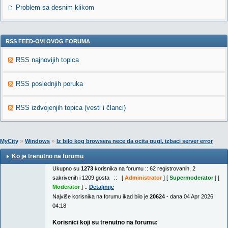
Problem sa desnim klikom
RSS FEED-OVI OVOG FORUMA
RSS najnovijih topica
RSS poslednjih poruka
RSS izdvojenjih topica (vesti i članci)
»
»
MyCity
Windows
Iz bilo kog browsera nece da ocita gugl, izbaci server error
Ko je trenutno na forumu
Ukupno su
1273
korisnika na forumu :: 62 registrovanih, 2
sakrivenih i 1209 gosta :: [
Administrator
] [
Supermoderator
] [
Moderator
] ::
Detaljnije
Najviše korisnika na forumu ikad bilo je
20624
- dana 04 Apr 2026
04:18
Korisnici koji su trenutno na forumu: