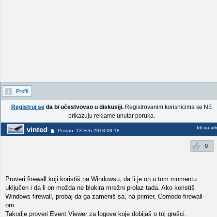
Profil
Registruj se
da bi učestvovao u diskusiji.
Registrovanim korisnicima se NE
prikazuju reklame unutar poruka.
Idi na vr
vinted
Poslao: 13 Feb 2018 08:18
0
Proveri firewall koji koristiš na Windowsu, da li je on u tom momentu
uključen i da li on možda ne blokira mrežni prolaz tada. Ako koristiš
Windows firewall, probaj da ga zameniš sa, na primer, Comodo firewall-
om.
Takodje proveri Event Viewer za logove koje dobijaš o toj grešci.