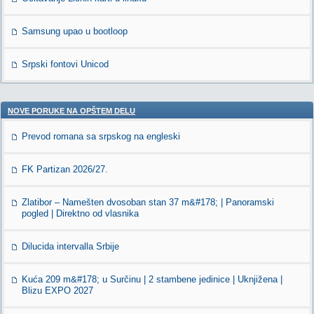
Samsung upao u bootloop
Srpski fontovi Unicod
NOVE PORUKE NA OPŠTEM DELU
Prevod romana sa srpskog na engleski
FK Partizan 2026/27.
Zlatibor – Namešten dvosoban stan 37 m&#178; | Panoramski
pogled | Direktno od vlasnika
Dilucida intervalla Srbije
Kuća 209 m&#178; u Surčinu | 2 stambene jedinice | Uknjižena |
Blizu EXPO 2027