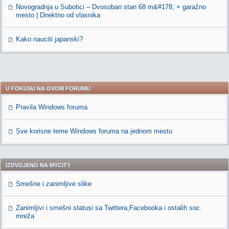
Novogradnja u Subotici – Dvosoban stan 68 m&#178; + garažno
mesto | Direktno od vlasnika
Kako nauciti japanski?
U FOKUSU NA OVOM FORUMU
Pravila Windows foruma
Sve korisne teme Windows foruma na jednom mestu
IZDVOJENO NA MYCITY
Smešne i zanimljive slike
Zanimljivi i smešni statusi sa Twittera,Facebooka i ostalih soc.
mreža