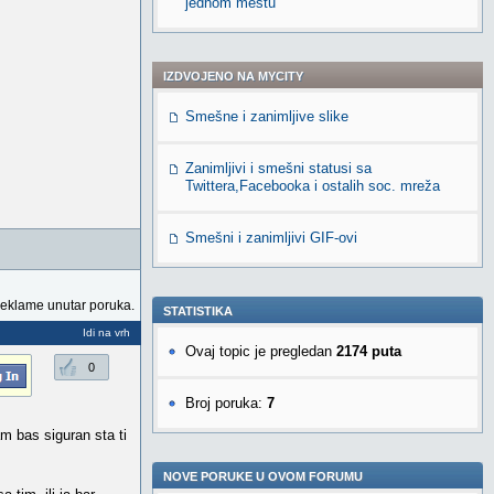
jednom mestu
IZDVOJENO NA MYCITY
Smešne i zanimljive slike
Zanimljivi i smešni statusi sa
Twittera,Facebooka i ostalih soc. mreža
Smešni i zanimljivi GIF-ovi
reklame unutar poruka.
STATISTIKA
Idi na vrh
Ovaj topic je pregledan
2174 puta
0
Broj poruka:
7
m bas siguran sta ti
NOVE PORUKE U OVOM FORUMU