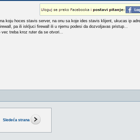
na koju hoces stavis server, na onu sa koje ides stavis klijent, ukucas ip adre
ewall, pa ili iskljuci firewall ili u njemu podesi da dozvoljavas pristup...
vec treba kroz ruter da se otvori...
Sledeća strana