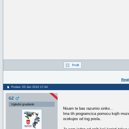
Profil
Regi
Poslao: 03 Jan 2010 17:44
GZ
Ugledni građanin
Nisam te bas razumio sinko...
Ima tih programcica pomocu kojih mozes 
ocekujes od tog posla..