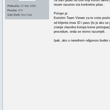
Ja sam jedan od onih koji koristi takve 
nisam razumio sta konkretno pitas..
Pridružio:
27 Mar 2005
Poruke:
474
Primjer je:
Gde živiš:
Novi Sad
Koristim Team Viewer za te vrste poslo
od klijenta imas ID i pass (to je ako s
znanje vlasnika kompa kome pristupas) d
procedure, onda se nismo razumjeli..
Ipak, ako u narednom odgovoru budes det