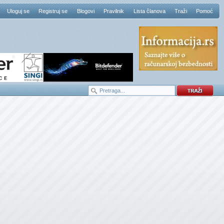
Uloguj se
Registruj se
Blogovi
Pravilnik
Lista članova
Traži
Pomoć