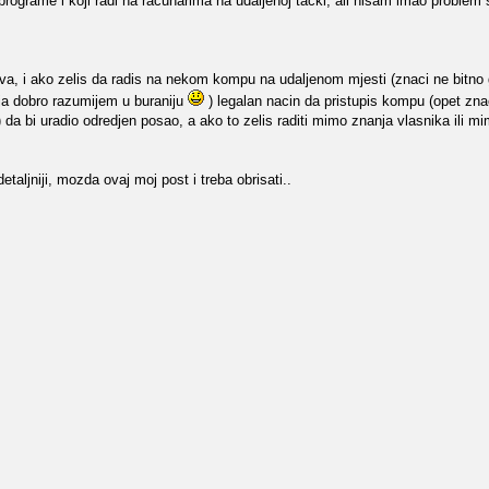
programe i koji radi na racunarima na udaljenoj tacki, ali nisam imao problem sa
va, i ako zelis da radis na nekom kompu na udaljenom mjesti (znaci ne bitno g
e ja dobro razumijem u buraniju
) legalan nacin da pristupis kompu (opet zna
a bi uradio odredjen posao, a ako to zelis raditi mimo znanja vlasnika ili m
aljniji, mozda ovaj moj post i treba obrisati..