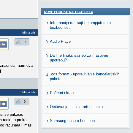
NOVE PORUKE NA TECH DELU
Informacija.rs - sajt o kompjuterskoj
bezbednosti
Idi na vrh
Audio Player
0
Da li je linuks sazreo za masovnu
upotrebu?
(znaci da imam dva
..
.ods format - upoređivanje kancelarijskih
paketa
Idi na vrh
Početni ekran
0
Ocitavanje Licnih karti u linuxu
si se prikacio
 radio to preko
Samsung upao u bootloop
gog racunara i imas