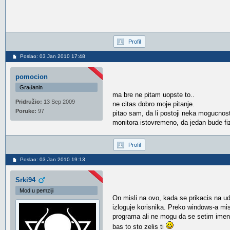
Profil
Poslao: 03 Jan 2010 17:48
pomocion
Građanin
ma bre ne pitam uopste to..
Pridružio:
13 Sep 2009
ne citas dobro moje pitanje.
Poruke:
97
pitao sam, da li postoji neka mogucn
monitora istovremeno, da jedan bude fizi
Profil
Poslao: 03 Jan 2010 19:13
Srki94
Mod u pemziji
On misli na ovo, kada se prikacis na ud
izloguje korisnika. Preko windows-a m
programa ali ne mogu da se setim imena
bas to sto zelis ti