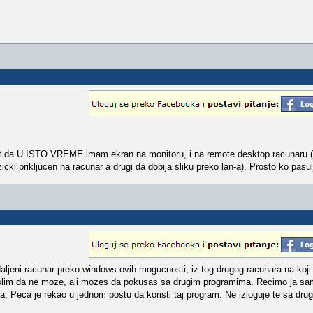
ost da U ISTO VREME imam ekran na monitoru, i na remote desktop racunaru 
cki prikljucen na racunar a drugi da dobija sliku preko lan-a). Prosto ko pasulj
aljeni racunar preko windows-ovih mogucnosti, iz tog drugog racunara na koji 
islim da ne moze, ali mozes da pokusas sa drugim programima. Recimo ja sam
, Peca je rekao u jednom postu da koristi taj program. Ne izloguje te sa dru