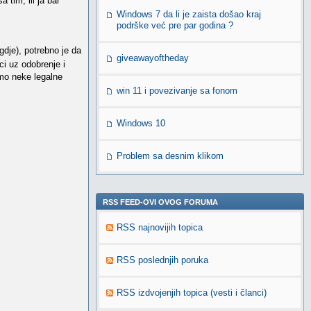
 tim, ili ja bar
Windows 7 da li je zaista došao kraj
podrške već pre par godina ?
dje), potrebno je da
giveawayoftheday
ci uz odobrenje i
imo neke legalne
win 11 i povezivanje sa fonom
Windows 10
Problem sa desnim klikom
RSS FEED-OVI OVOG FORUMA
RSS najnovijih topica
RSS poslednjih poruka
RSS izdvojenjih topica (vesti i članci)