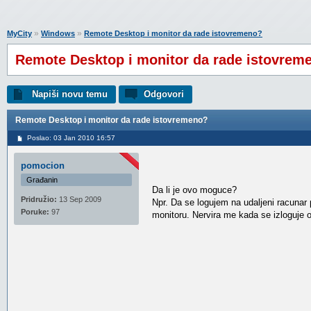
»
»
MyCity
Windows
Remote Desktop i monitor da rade istovremeno?
Remote Desktop i monitor da rade istovrem
Napiši novu temu
Odgovori
Remote Desktop i monitor da rade istovremeno?
Poslao: 03 Jan 2010 16:57
pomocion
Građanin
Da li je ovo moguce?
Pridružio:
13 Sep 2009
Npr. Da se logujem na udaljeni racunar
Poruke:
97
monitoru. Nervira me kada se izloguje