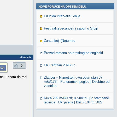
NOVE PORUKE NA OPŠTEM DELU
Dilucida intervalla Srbije
Festivali,svečanosti i sabori u Srbiji
Zanati koji (Ne)umiru
Prevod romana sa srpskog na engleski
Idi na vrh
FK Partizan 2026/27.
0
vnc, i znam da radi
Zlatibor – Namešten dvosoban stan 37
m&#178; | Panoramski pogled | Direktno od
vlasnika
Kuća 209 m&#178; u Surčinu | 2 stambene
jedinice | Uknjižena | Blizu EXPO 2027