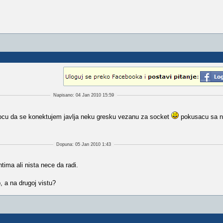
Napisano: 04 Jan 2010 15:59
ocu da se konektujem javlja neku gresku vezanu za socket
pokusacu sa n
Dopuna: 05 Jan 2010 1:43
ima ali nista nece da radi.
, a na drugoj vistu?