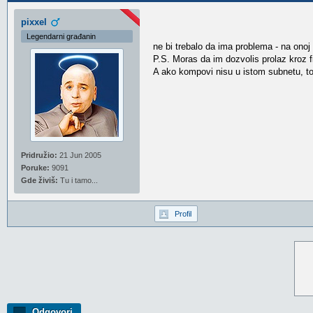
pixxel
Legendarni građanin
ne bi trebalo da ima problema - na onoj 
P.S. Moras da im dozvolis prolaz kroz fir
A ako kompovi nisu u istom subnetu, to 
Pridružio:
21 Jun 2005
Poruke:
9091
Gde živiš:
Tu i tamo...
Profil
Odgovori