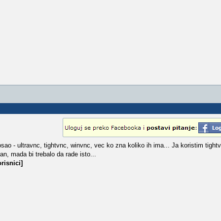
ao - ultravnc, tightvnc, winvnc, vec ko zna koliko ih ima... Ja koristim tight
ran, mada bi trebalo da rade isto...
risnici]