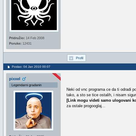
Pridružio:
14 Feb 2008
Poruke:
12431
Profil
Poslao: 04 Jan 2010 00:07
pixxel
Legendarni građanin
Neki od vnc programa ce da ti odradi pos
tako, a sto se tice ostalih, i nisam sigu
[Link mogu videti samo ulogovani ko
za ostale progooglaj...