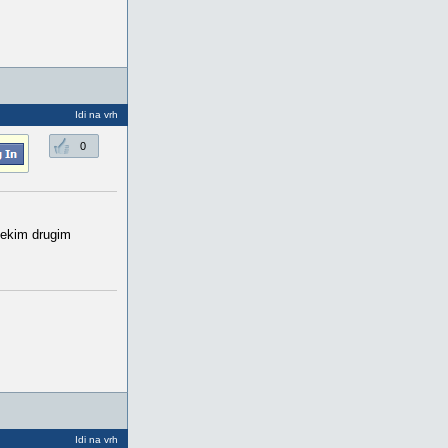
Idi na vrh
0
ekim drugim
Idi na vrh