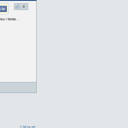
0
su i teras...
Idi na vrh