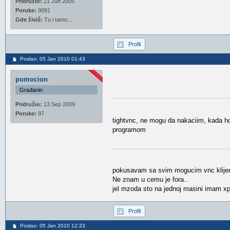
Pridružio:
21 Jun 2005
Poruke:
9091
Gde živiš:
Tu i tamo...
Profil
Poslao: 05 Jan 2010 01:43
pomocion
Građanin
Pridružio:
13 Sep 2009
Poruke:
97
tightvnc, ne mogu da nakaciim, kada h
programom
pokusavam sa svim mogucim vnc klijent
Ne znam u cemu je fora..
jel mzoda sto na jednoj masini imam xp
Profil
Poslao: 05 Jan 2010 12:23