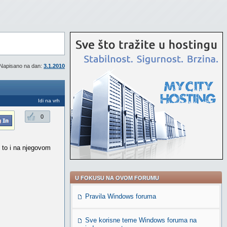
Napisano na dan:
3.1.2010
Idi na vrh
0
 to i na njegovom
U FOKUSU NA OVOM FORUMU
Pravila Windows foruma
Sve korisne teme Windows foruma na