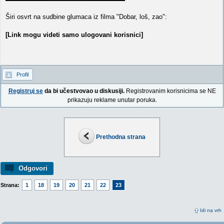
Širi osvrt na sudbine glumaca iz filma "Dobar, loš, zao":
[Link mogu videti samo ulogovani korisnici]
Profil
Registruj se
da bi učestvovao u diskusiji.
Registrovanim korisnicima se NE
prikazuju reklame unutar poruka.
Prethodna strana
Odgovori
Strana:
1
18
19
20
21
22
23
Idi na vrh