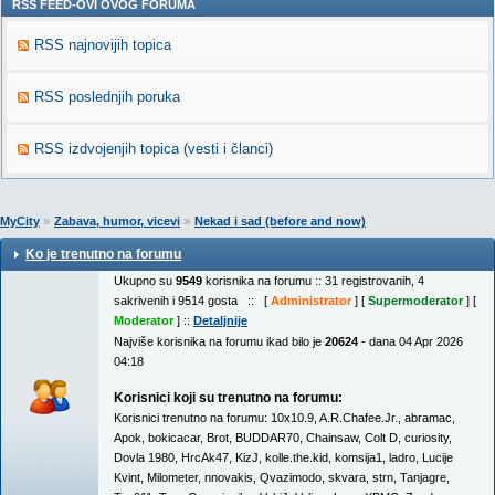
RSS FEED-OVI OVOG FORUMA
RSS najnovijih topica
RSS poslednjih poruka
RSS izdvojenjih topica (vesti i članci)
»
»
MyCity
Zabava, humor, vicevi
Nekad i sad (before and now)
Ko je trenutno na forumu
Ukupno su
9549
korisnika na forumu :: 31 registrovanih, 4
sakrivenih i 9514 gosta :: [
Administrator
] [
Supermoderator
] [
Moderator
] ::
Detaljnije
Najviše korisnika na forumu ikad bilo je
20624
- dana 04 Apr 2026
04:18
Korisnici koji su trenutno na forumu:
Korisnici trenutno na forumu:
10x10.9
,
A.R.Chafee.Jr.
,
abramac
,
Apok
,
bokicacar
,
Brot
,
BUDDAR70
,
Chainsaw
,
Colt D
,
curiosity
,
Dovla 1980
,
HrcAk47
,
KizJ
,
kolle.the.kid
,
komsija1
,
ladro
,
Lucije
Kvint
,
Milometer
,
nnovakis
,
Qvazimodo
,
skvara
,
strn
,
Tanjagre
,