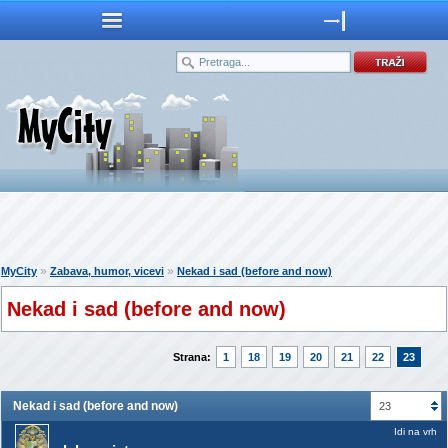
»
»
MyCity
Zabava, humor, vicevi
Nekad i sad (before and now)
Nekad i sad (before and now)
Strana:
1
18
19
20
21
22
23
Nekad i sad (before and now)
23
Idi na vrh