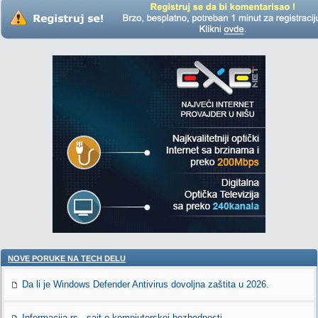
NOVE PORUKE NA TECH DELU
Da li je Windows Defender Antivirus dovoljna zaštita u 2026.
Informacija.rs - sajt o kompjuterskoj bezbednosti