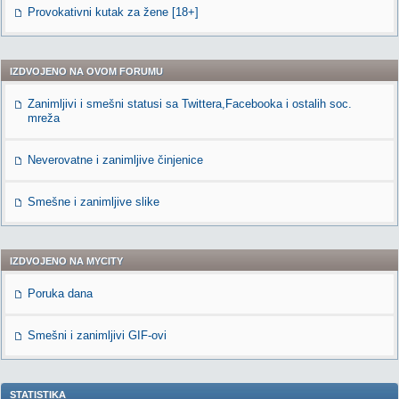
Provokativni kutak za žene [18+]
IZDVOJENO NA OVOM FORUMU
Zanimljivi i smešni statusi sa Twittera,Facebooka i ostalih soc.
mreža
Neverovatne i zanimljive činjenice
Smešne i zanimljive slike
IZDVOJENO NA MYCITY
Poruka dana
Smešni i zanimljivi GIF-ovi
STATISTIKA