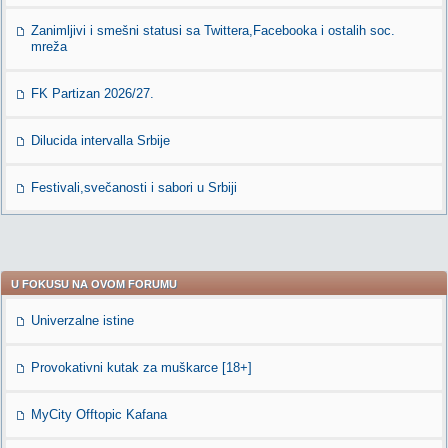
Zanimljivi i smešni statusi sa Twittera,Facebooka i ostalih soc.
mreža
FK Partizan 2026/27.
Dilucida intervalla Srbije
Festivali,svečanosti i sabori u Srbiji
U FOKUSU NA OVOM FORUMU
Univerzalne istine
Provokativni kutak za muškarce [18+]
MyCity Offtopic Kafana