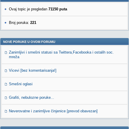
Ovaj topic je pregledan
71150 puta
Broj poruka:
221
NOVE PORUKE U OVOM FORUMU
Zanimljivi i smešni statusi sa Twittera,Facebooka i ostalih soc.
mreža
Vicevi [bez komentarisanja!]
Smešni oglasi
Grafiti, nebulozne poruke...
Neverovatne i zanimljive činjenice [prevod obavezan]