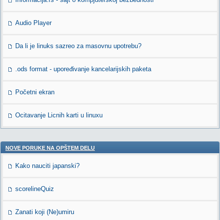
Audio Player
Da li je linuks sazreo za masovnu upotrebu?
.ods format - upoređivanje kancelarijskih paketa
Početni ekran
Ocitavanje Licnih karti u linuxu
NOVE PORUKE NA OPŠTEM DELU
Kako nauciti japanski?
scorelineQuiz
Zanati koji (Ne)umiru