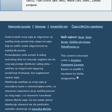
Tas011
,
Trpe Grozni
,
ujke
,
VekiJ
,
Velizar Laro
,
XBMC
,
Zandar
,
zemljanin
|
|
Najnovije poruke
Sitemap
Urednički tim
Članci MyCity zajednice
,
Svaki korisnik ovog sajta je odgovoran za
Naši sajtovi:
Vesti
Vojni
sadržaj svoje poruke koju objavi na sajtu.
,
,
forum
Zaštita od virusa
Sajt se odriče svake odgovornosti za
TekstPesme.rs
sadržaj tih poruka.
Postavljanjem vaše poruke ili vašeg
This content is licensed
autorskog dela na ovaj sajt, saglasni ste da
under a
Creative
ovaj sajt postaje distributer vašeg dela, i
Commons License
.
odričete se mogućnosti njegovog
Based on phpBB 2,
povlačenja ili brisanja, bez saglasnosti
translated by Simke,
uprave sajta.
designed by
Distribucija sadržaja sa ovog sajta je
dozvoljena samo u nekomercijalne svrhe, uz
obaveznu napomenu da je sadržaj preuzet
sa ovog sajta, i uz obavezno navođenje
adrese MyCity sajta. Za sve ostale vidove
distribucije obavezni ste da prethodno
zatražite odobrenje od
vlasnika MyCity