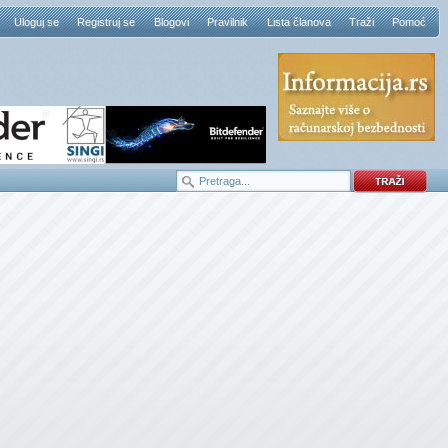
Uloguj se
Registruj se
Blogovi
Pravilnik
Lista članova
Traži
Pomoć