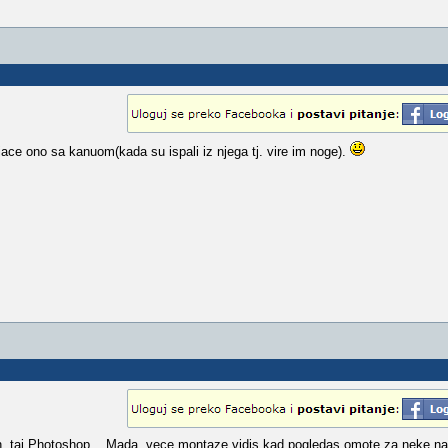
ace ono sa kanuom(kada su ispali iz njega tj. vire im noge).
, taj Photoshop... Mada, vece montaze vidis kad pogledas omote za neke na