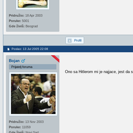
Pridružio:
18 Apr 2003
Poruke:
5001
Gde živiš:
Beograd
Profil
Poslao: 13 Jul 2005 22:08
Bojan
Prijatelj foruma
Ono sa Hitlerom mi je najjace, jest da 
Pridružio:
13 Nov 2003
Poruke:
11059
Gde živiš:
Novi Sad