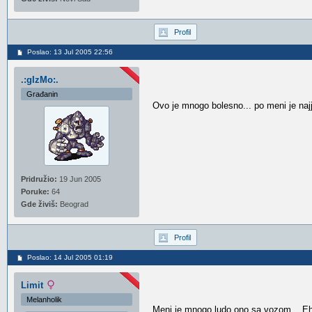
Profil
Poslao: 13 Jul 2005 22:56
.:gIzMo:.
Građanin
Ovo je mnogo bolesno... po meni je najj
Pridružio:
19 Jun 2005
Poruke:
64
Gde živiš:
Beograd
Profil
Poslao: 14 Jul 2005 01:19
Limit
Melanholik
Meni je mnogo ludo ono sa vozom... Eh