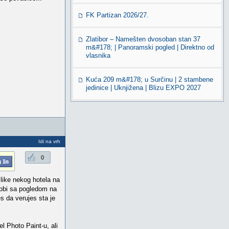
FK Partizan 2026/27.
Zlatibor – Namešten dvosoban stan 37
m&#178; | Panoramski pogled | Direktno od
vlasnika
Kuća 209 m&#178; u Surčinu | 2 stambene
jedinice | Uknjižena | Blizu EXPO 2027
Idi na vrh
0
like nekog hotela na
sobi sa pogledom na
s da verujes sta je
l Photo Paint-u, ali