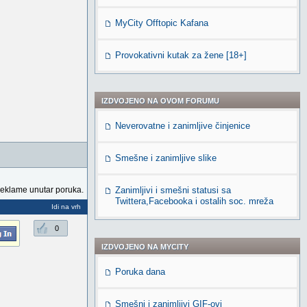
MyCity Offtopic Kafana
Provokativni kutak za žene [18+]
IZDVOJENO NA OVOM FORUMU
Neverovatne i zanimljive činjenice
Smešne i zanimljive slike
reklame unutar poruka.
Zanimljivi i smešni statusi sa
Twittera,Facebooka i ostalih soc. mreža
Idi na vrh
0
IZDVOJENO NA MYCITY
Poruka dana
Smešni i zanimljivi GIF-ovi