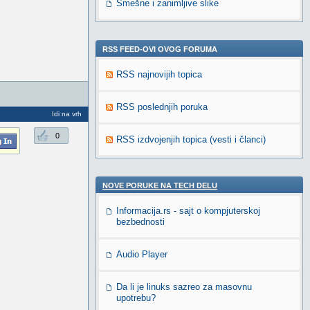
Smešne i zanimljive slike
RSS FEED-OVI OVOG FORUMA
RSS najnovijih topica
RSS poslednjih poruka
Idi na vrh
0
RSS izdvojenjih topica (vesti i članci)
NOVE PORUKE NA TECH DELU
Informacija.rs - sajt o kompjuterskoj
bezbednosti
Audio Player
Da li je linuks sazreo za masovnu
upotrebu?