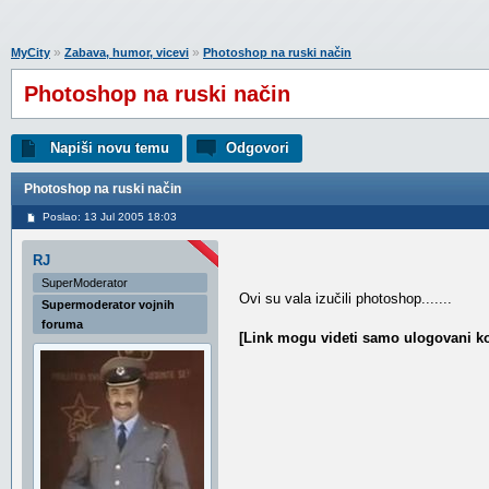
»
»
MyCity
Zabava, humor, vicevi
Photoshop na ruski način
Photoshop na ruski način
Napiši novu temu
Odgovori
Photoshop na ruski način
Poslao: 13 Jul 2005 18:03
RJ
SuperModerator
Ovi su vala izučili photoshop.......
Supermoderator vojnih
foruma
[Link mogu videti samo ulogovani ko