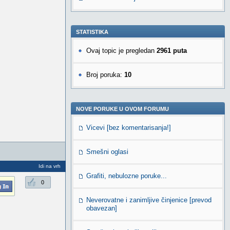
STATISTIKA
Ovaj topic je pregledan
2961 puta
Broj poruka:
10
NOVE PORUKE U OVOM FORUMU
Vicevi [bez komentarisanja!]
Smešni oglasi
Idi na vrh
Grafiti, nebulozne poruke...
0
Neverovatne i zanimljive činjenice [prevod
obavezan]