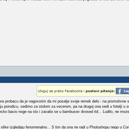
mora probacu da je nagovorim da mi posalje svoje remek delo - na promotivne s
ju porodicu, sedimo za stolom za vecerom, pa na drugoj ona sedi u fotelji u 
ecko bacio noge na sto i zavalio se u bambusov dvosed itd... Ludilo, ne moze
like izgledaju fenomenalno... S tim da ona ne radi u Photoshopu nego u Core