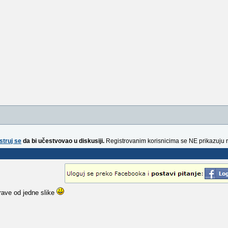
struj se
da bi učestvovao u diskusiji.
Registrovanim korisnicima se NE prikazuju 
rave od jedne slike