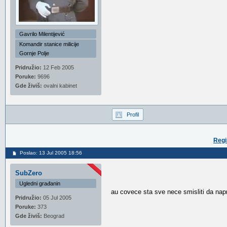
Gavrilo Milentijević
Komandir stanice milicije
Gornje Polje
Pridružio:
12 Feb 2005
Poruke:
9696
Gde živiš:
ovalni kabinet
Profil
Regi
Poslao: 13 Jul 2005 18:56
SubZero
Ugledni građanin
au covece sta sve nece smisliti da nap
Pridružio:
05 Jul 2005
Poruke:
373
Gde živiš:
Beograd