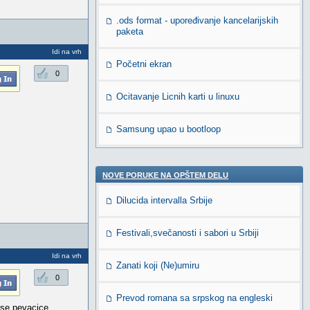
.ods format - upoređivanje kancelarijskih
paketa
Idi na vrh
Početni ekran
0
Ocitavanje Licnih karti u linuxu
Samsung upao u bootloop
NOVE PORUKE NA OPŠTEM DELU
Dilucida intervalla Srbije
Festivali,svečanosti i sabori u Srbiji
Idi na vrh
Zanati koji (Ne)umiru
0
Prevod romana sa srpskog na engleski
se pevacice...