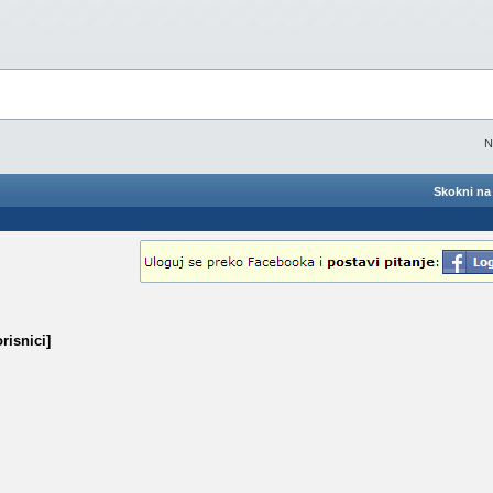
N
Skokni na 
risnici]