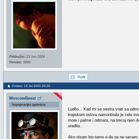
Pridružio:
23 Jun 2004
Poruke:
3996
Profil
Poslao: 14 Jul 2005 06:30
MoscowBeast
Nepopravljivi optimista
Ludilo... Kad mi se sestra vrati sa od
tropskom ostrvu namontirala je celu mo
more i palme i odmara, na trecoj njen d
uradila...
Ako nisam bio tamo a da se ne secam, s