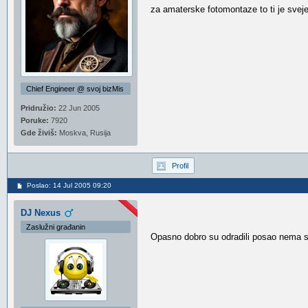
za amaterske fotomontaze to ti je svej
Chief Engineer @ svoj bizMis
Pridružio:
22 Jun 2005
Poruke:
7920
Gde živiš:
Moskva, Rusija
Profil
Poslao: 14 Jul 2005 09:20
DJ Nexus
Zaslužni građanin
Opasno dobro su odradili posao nema s