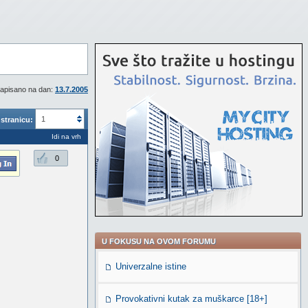
apisano na dan:
13.7.2005
1
stranicu:
Idi na vrh
0
U FOKUSU NA OVOM FORUMU
Univerzalne istine
Provokativni kutak za muškarce [18+]