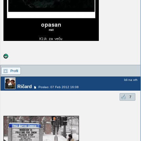
Profil
Idi na vrh
Ričard
Poslao: 07 Feb 2012 16:08
7