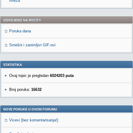
mreža
IZDVOJENO NA MYCITY
Poruka dana
Smešni i zanimljivi GIF-ovi
STATISTIKA
Ovaj topic je pregledan
6024203 puta
Broj poruka:
16632
NOVE PORUKE U OVOM FORUMU
Vicevi [bez komentarisanja!]