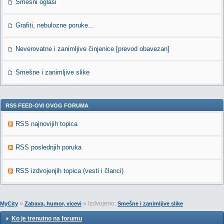
Smešni oglasi
Grafiti, nebulozne poruke...
Neverovatne i zanimljive činjenice [prevod obavezan]
Smešne i zanimljive slike
RSS FEED-OVI OVOG FORUMA
RSS najnovijih topica
RSS poslednjih poruka
RSS izdvojenjih topica (vesti i članci)
»
» Izdvojeno:
MyCity
Zabava, humor, vicevi
Smešne i zanimljive slike
Ko je trenutno na forumu