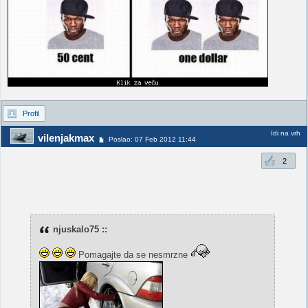
Profil
Idi na vrh
vilenjakmax
Poslao: 07 Feb 2012 11:44
2
njuskalo75 ::
Pomagajte da se nesmrzne