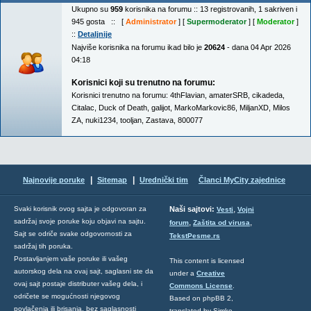
Ukupno su
959
korisnika na forumu :: 13 registrovanih, 1 sakriven i
945 gosta :: [
Administrator
] [
Supermoderator
] [
Moderator
]
::
Detaljnije
Najviše korisnika na forumu ikad bilo je
20624
- dana 04 Apr 2026
04:18
Korisnici koji su trenutno na forumu:
Korisnici trenutno na forumu:
4thFlavian
,
amaterSRB
,
cikadeda
,
Citalac
,
Duck of Death
,
galijot
,
MarkoMarkovic86
,
MiljanXD
,
Milos
ZA
,
nuki1234
,
tooljan
,
Zastava
,
800077
|
|
Najnovije poruke
Sitemap
Urednički tim
Članci MyCity zajednice
,
Svaki korisnik ovog sajta je odgovoran za
Naši sajtovi:
Vesti
Vojni
sadržaj svoje poruke koju objavi na sajtu.
,
,
forum
Zaštita od virusa
Sajt se odriče svake odgovornosti za
TekstPesme.rs
sadržaj tih poruka.
Postavljanjem vaše poruke ili vašeg
This content is licensed
autorskog dela na ovaj sajt, saglasni ste da
under a
Creative
ovaj sajt postaje distributer vašeg dela, i
Commons License
.
odričete se mogućnosti njegovog
Based on phpBB 2,
povlačenja ili brisanja, bez saglasnosti
translated by Simke,