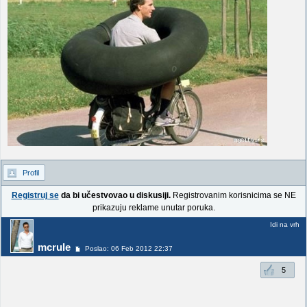
Profil
Registruj se
da bi učestvovao u diskusiji.
Registrovanim korisnicima se NE
prikazuju reklame unutar poruka.
Idi na vrh
mcrule
Poslao: 06 Feb 2012 22:37
5