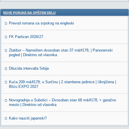
NOVE PORUKE NA OPŠTEM DELU
Prevod romana sa srpskog na engleski
FK Partizan 2026/27.
Zlatibor – Namešten dvosoban stan 37 m&#178; | Panoramski
pogled | Direktno od vlasnika
Dilucida intervalla Srbije
Kuća 209 m&#178; u Surčinu | 2 stambene jedinice | Uknjižena |
Blizu EXPO 2027
Novogradnja u Subotici – Dvosoban stan 68 m&#178; + garažno
mesto | Direktno od vlasnika
Kako nauciti japanski?