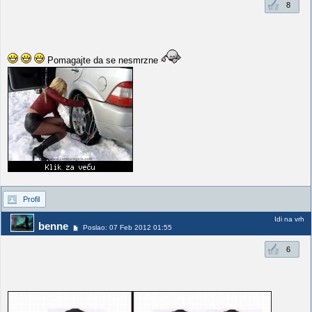
8
Pomagajte da se nesmrzne
Profil
Idi na vrh
benne
Poslao: 07 Feb 2012 01:55
6