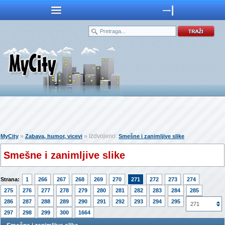
»
» Izdvojeno:
MyCity
Zabava, humor, vicevi
Smešne i zanimljive slike
Smešne i zanimljive slike
Strana:
1
266
267
268
269
270
271
272
273
274
275
276
277
278
279
280
281
282
283
284
285
286
287
288
289
290
291
292
293
294
295
296
271
297
298
299
300
1664