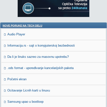
NOVE PORUKE NA TECH DELU
Audio Player
Informacija.rs - sajt o kompjuterskoj bezbednosti
Da li je linuks sazreo za masovnu upotrebu?
.ods format - upoređivanje kancelarijskih paketa
Početni ekran
Ocitavanje Licnih karti u linuxu
Samsung upao u bootloop