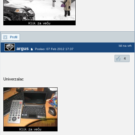
Profil
Idi na vrh
argus
Poslao: 07 Feb 2012 17:37
4
Univerzalac