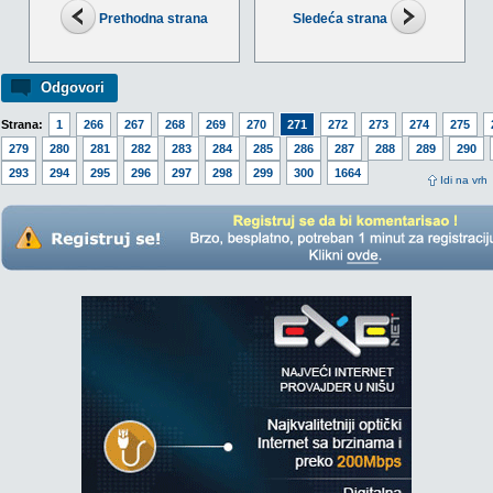
Prethodna strana
Sledeća strana
Odgovori
Strana:
1
266
267
268
269
270
271
272
273
274
275
279
280
281
282
283
284
285
286
287
288
289
290
293
294
295
296
297
298
299
300
1664
Idi na vrh