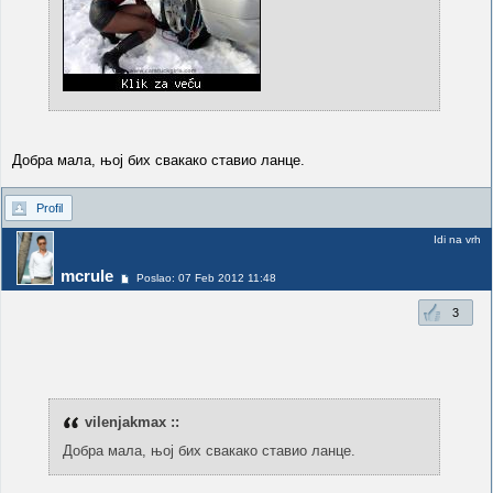
Добра мала, њој бих свакако ставио ланце.
Profil
Idi na vrh
mcrule
Poslao: 07 Feb 2012 11:48
3
vilenjakmax ::
Добра мала, њој бих свакако ставио ланце.