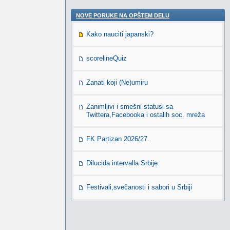
NOVE PORUKE NA OPŠTEM DELU
Kako nauciti japanski?
scorelineQuiz
Zanati koji (Ne)umiru
Zanimljivi i smešni statusi sa
Twittera,Facebooka i ostalih soc. mreža
FK Partizan 2026/27.
Dilucida intervalla Srbije
Festivali,svečanosti i sabori u Srbiji