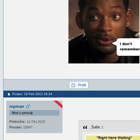
Profil
Poslao: 19 Feb 2012 16:34
mpman
Mod u pemziji
Pridružio:
12 Okt 2010
_Sale ::
Poruke:
10947