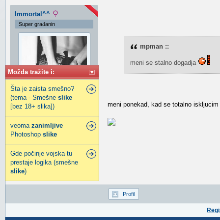
Immortal^^
Super građanin
mpman ::
meni se stalno dogadja
Možda tražite i:
Šta je zaista smešno?
(tema - Smešne
slike
meni ponekad, kad se totalno iskljucim
[bez 18+ slika])
veoma
zanimljive
vagabundo :)
Photoshop
slike
Pridružio:
12 Jan 2011
Gde počinje vojska tu
Poruke:
1409
prestaje logika (smešne
Gde živiš:
Somewhere in the
slike
middle of nowhere :D
)
Profil
Regi