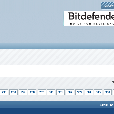
MyCity
N
295
296
297
298
299
300
301
302
303
304
305
306
Skokni na 