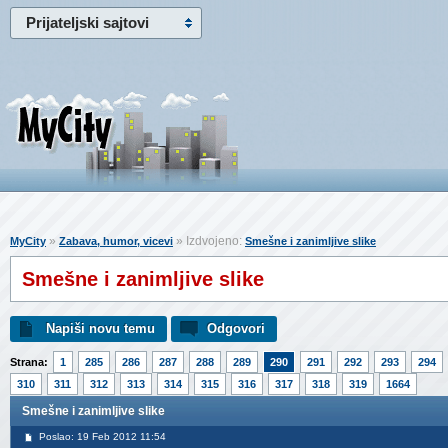
Prijateljski sajtovi
»
» Izdvojeno:
MyCity
Zabava, humor, vicevi
Smešne i zanimljive slike
Smešne i zanimljive slike
Napiši novu temu
Odgovori
Strana:
1
285
286
287
288
289
290
291
292
293
294
310
311
312
313
314
315
316
317
318
319
1664
Smešne i zanimljive slike
Poslao: 19 Feb 2012 11:54