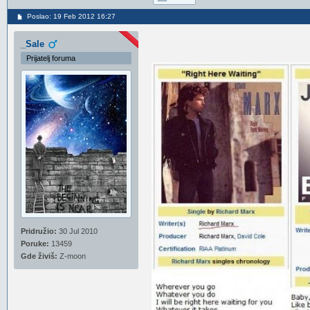
Poslao: 19 Feb 2012 16:27
_Sale
Prijatelj foruma
Pridružio:
30 Jul 2010
Poruke:
13459
Gde živiš:
Z-moon