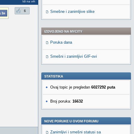
Idi na vrh
6
Smešne i zanimljive slike
IZDVOJENO NA MYCITY
Poruka dana
Smešni i zanimljivi GIF-ovi
STATISTIKA
Ovaj topic je pregledan
6027292 puta
Broj poruka:
16632
NOVE PORUKE U OVOM FORUMU
Zanimljivi i smešni statusi sa