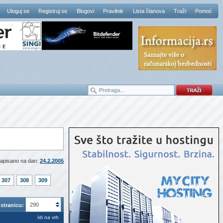
Uloguj se
Registruj se
Blogovi
Pravilnik
Lista članova
Traži
Pomoć
apisano na dan:
24.2.2005
307
308
309
290
stranicu:
Idi na vrh