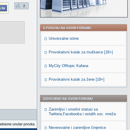
2
U FOKUSU NA OVOM FORUMU
Univerzalne istine
Provokativni kutak za muškarce [18+]
MyCity Offtopic Kafana
Provokativni kutak za žene [18+]
IZDVOJENO NA OVOM FORUMU
Zanimljivi i smešni statusi sa
Twittera,Facebooka i ostalih soc. mreža
reklame unutar poruka.
Neverovatne i zanimljive činjenice