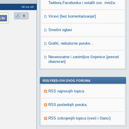
Twittera,Facebooka i ostalih soc. mreža
Idi na vrh
9
Vicevi [bez komentarisanja!]
Smešni oglasi
Grafiti, nebulozne poruke...
Neverovatne i zanimljive činjenice [prevod
obavezan]
RSS FEED-OVI OVOG FORUMA
RSS najnovijih topica
RSS poslednjih poruka
RSS izdvojenjih topica (vesti i članci)