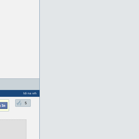
Idi na vrh
5