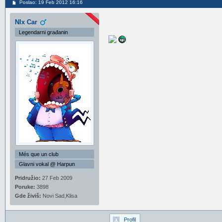
Poslao: 19 Feb 2012 16:16
NIx Car
Legendarni građanin
Més que un club
Glavni vokal @ Harpun
Pridružio:
27 Feb 2009
Poruke:
3898
Gde živiš:
Novi Sad,Klisa
Profil