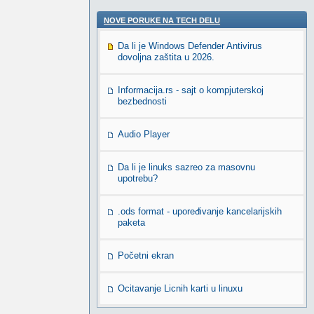
NOVE PORUKE NA TECH DELU
Da li je Windows Defender Antivirus
dovoljna zaštita u 2026.
Informacija.rs - sajt o kompjuterskoj
bezbednosti
Audio Player
Da li je linuks sazreo za masovnu
upotrebu?
.ods format - upoređivanje kancelarijskih
paketa
Početni ekran
Ocitavanje Licnih karti u linuxu