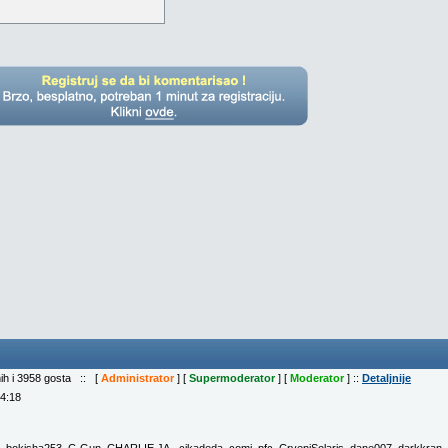
nih i 3958 gosta :: [
Administrator
] [
Supermoderator
] [
Moderator
] ::
Detaljnije
04:18