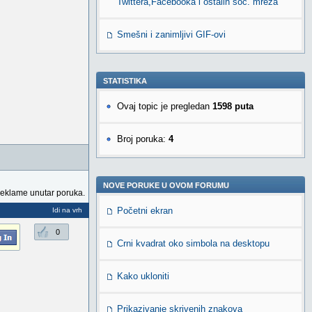
Twittera,Facebooka i ostalih soc. mreža
Smešni i zanimljivi GIF-ovi
STATISTIKA
Ovaj topic je pregledan
1598 puta
Broj poruka:
4
NOVE PORUKE U OVOM FORUMU
reklame unutar poruka.
Početni ekran
Idi na vrh
0
Crni kvadrat oko simbola na desktopu
Kako ukloniti
Prikazivanje skrivenih znakova