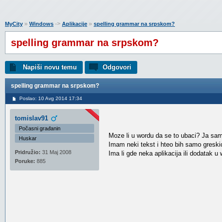
»
->
»
MyCity
Windows
Aplikacije
spelling grammar na srpskom?
spelling grammar na srpskom?
Napiši novu temu
Odgovori
spelling grammar na srpskom?
Poslao: 10 Avg 2014 17:34
tomislav91
Počasni građanin
Moze li u wordu da se to ubaci? Ja sam
Huskar
Imam neki tekst i hteo bih samo greski
Pridružio:
31 Maj 2008
Ima li gde neka aplikacija ili dodatak u
Poruke:
885