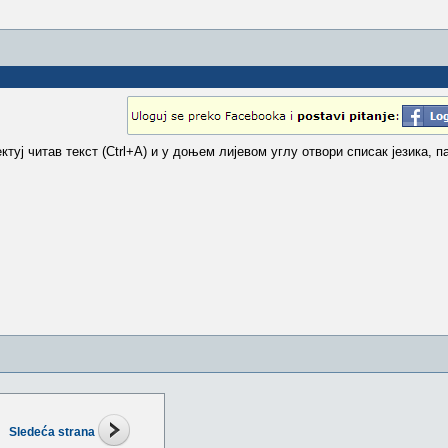
ектуј читав текст (Ctrl+A) и у доњем лијевом углу отвори списак језика, п
Sledeća strana