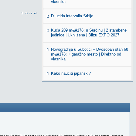
vlasnika
Idi na vrh
Dilucida intervalla Srbije
Kuća 209 m&#178; u Surčinu | 2 stambene
jedinice | Uknjižena | Blizu EXPO 2027
Novogradnja u Subotici – Dvosoban stan 68
m&#178; + garažno mesto | Direktno od
vlasnika
Kako nauciti japanski?