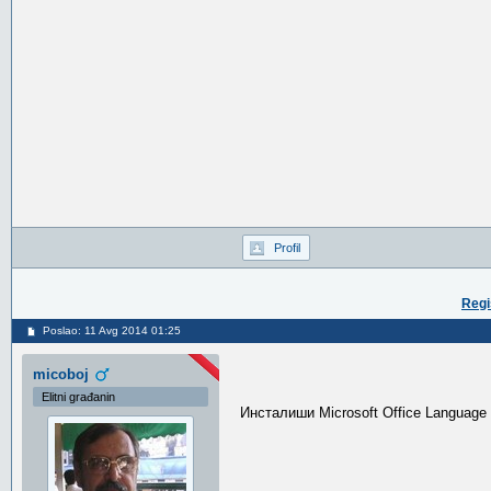
Profil
Regi
Poslao: 11 Avg 2014 01:25
micoboj
Elitni građanin
Инсталиши Microsoft Office Language P