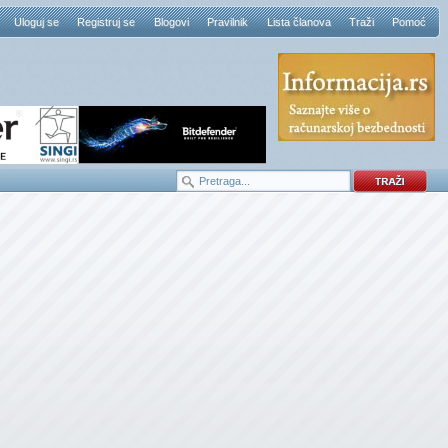
Uloguj se
Registruj se
Blogovi
Pravilnik
Lista članova
Traži
Pomoć