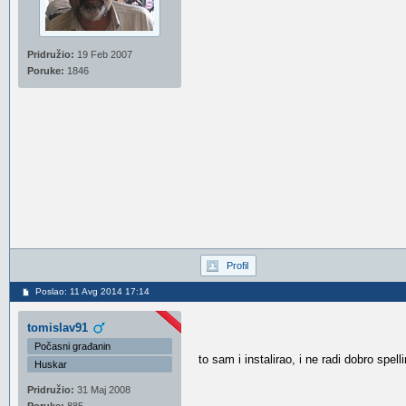
Pridružio:
19 Feb 2007
Poruke:
1846
Profil
Poslao: 11 Avg 2014 17:14
tomislav91
Počasni građanin
to sam i instalirao, i ne radi dobro spel
Huskar
Pridružio:
31 Maj 2008