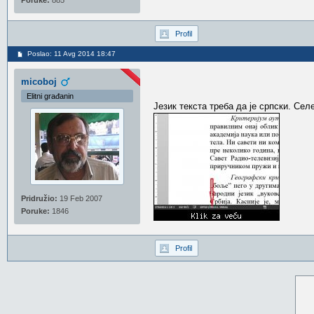
Poruke:
885
Profil
Poslao: 11 Avg 2014 18:47
micoboj
Elitni građanin
Језик текста треба да је српски. Сел
Pridružio:
19 Feb 2007
Poruke:
1846
Profil