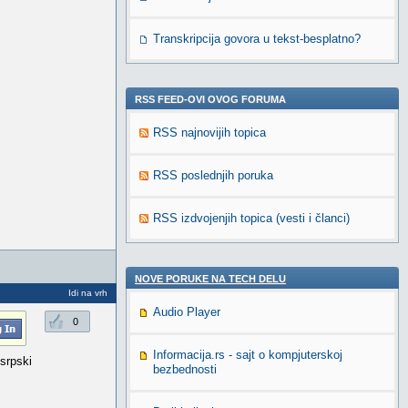
Transkripcija govora u tekst-besplatno?
RSS FEED-OVI OVOG FORUMA
RSS najnovijih topica
RSS poslednjih poruka
RSS izdvojenjih topica (vesti i članci)
NOVE PORUKE NA TECH DELU
Idi na vrh
Audio Player
0
Informacija.rs - sajt o kompjuterskoj
 srpski
bezbednosti