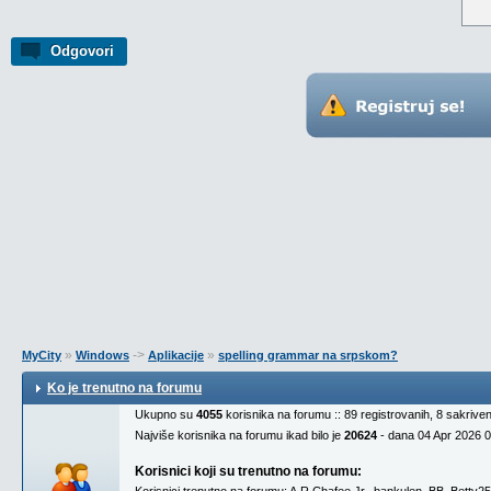
Odgovori
»
->
»
MyCity
Windows
Aplikacije
spelling grammar na srpskom?
Ko je trenutno na forumu
Ukupno su
4055
korisnika na forumu :: 89 registrovanih, 8 sakrive
Najviše korisnika na forumu ikad bilo je
20624
- dana 04 Apr 2026 
Korisnici koji su trenutno na forumu: