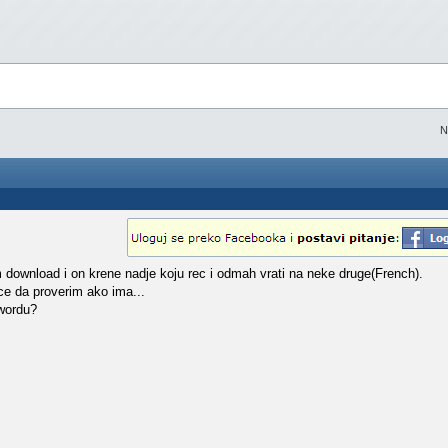
N
 download i on krene nadje koju rec i odmah vrati na neke druge(French).
ce da proverim ako ima...
 wordu?