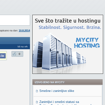
apisano na dan:
10.8.2014
Idi na vrh
0
IZDVOJENO NA MYCITY
Smešne i zanimljive slike
Zanimljivi i smešni statusi sa