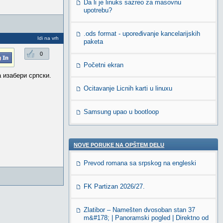
Da li je linuks sazreo za masovnu
upotrebu?
.ods format - upoređivanje kancelarijskih
Idi na vrh
paketa
0
Početni ekran
а изабери српски.
Ocitavanje Licnih karti u linuxu
Samsung upao u bootloop
NOVE PORUKE NA OPŠTEM DELU
Prevod romana sa srpskog na engleski
FK Partizan 2026/27.
Zlatibor – Namešten dvosoban stan 37
m&#178; | Panoramski pogled | Direktno od