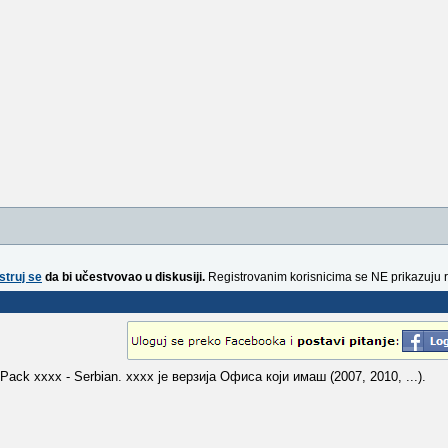
struj se
da bi učestvovao u diskusiji.
Registrovanim korisnicima se NE prikazuju 
ack xxxx - Serbian. xxxx је верзија Офиса који имаш (2007, 2010, ...).