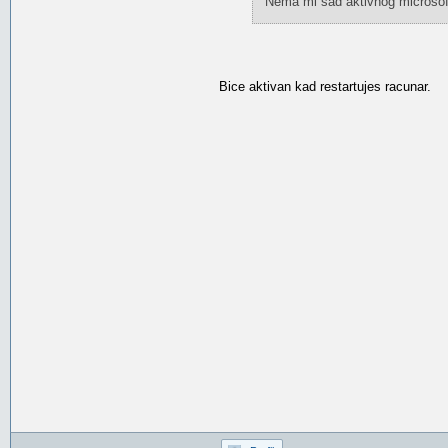
Nema mi sad aktivnog microsoft 
Bice aktivan kad restartujes racunar.