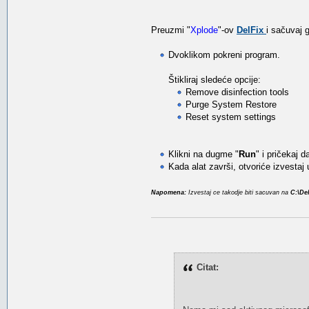
Preuzmi "
Xplode
"-ov
DelFix
i sačuvaj 
Dvoklikom pokreni program.
Štikliraj sledeće opcije:
Remove disinfection tools
Purge System Restore
Reset system settings
Klikni na dugme "
Run
" i pričekaj 
Kada alat završi, otvoriće izvestaj
Napomena:
Izvestaj ce takodje biti sacuvan na
C:\Del
Citat: