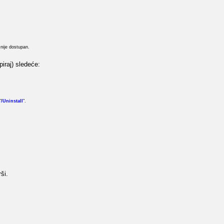
nije dostupan.
piraj) sledeće:
"
/Uninstall
".
ši.