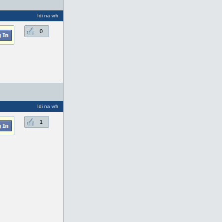
Idi na vrh
0
Idi na vrh
1