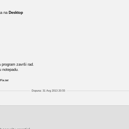
ga na
Desktop
da program završi rad.
 u notepadu.
Fix.txt
Dopuna: 31 Avg 2013 20:55