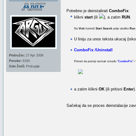
Potrebno je deinstalirati
ComboFix
:
klikni
start
(ili
), a zatim
RUN
.
Na
Visti
koristiti
Start Search
polje ukoliko
Run
U liniju za unos teksta ukucaj (isko
ComboFix /Uninstall
Pridružio:
27 Apr 2008
Poruke:
9160
Primeti da postoji razmak između "
ComboFix
" i 
Gde živiš:
Prokuplje
a zatim klikni
OK
(ili pritisni
Enter
).
Sačekaj da se proces deinstalacije zavr