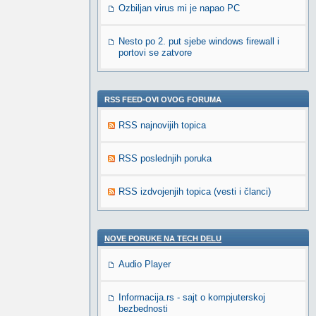
Ozbiljan virus mi je napao PC
Nesto po 2. put sjebe windows firewall i
portovi se zatvore
RSS FEED-OVI OVOG FORUMA
RSS najnovijih topica
RSS poslednjih poruka
RSS izdvojenjih topica (vesti i članci)
NOVE PORUKE NA TECH DELU
Audio Player
Informacija.rs - sajt o kompjuterskoj
bezbednosti