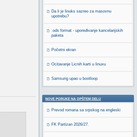
Da li je linuks sazreo za masovnu
upotrebu?
.ods format - upoređivanje kancelarijskih
paketa
Početni ekran
Ocitavanje Licnih karti u linuxu
Samsung upao u bootloop
NOVE PORUKE NA OPŠTEM DELU
Prevod romana sa srpskog na engleski
FK Partizan 2026/27.