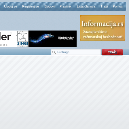
Uloguj se
Registruj se
Blogovi
Pravilnik
Lista članova
Traži
Pomoć