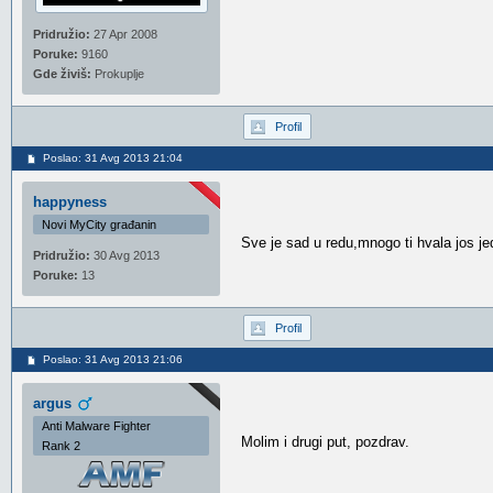
Pridružio:
27 Apr 2008
Poruke:
9160
Gde živiš:
Prokuplje
Profil
Poslao: 31 Avg 2013 21:04
happyness
Novi MyCity građanin
Sve je sad u redu,mnogo ti hvala jos 
Pridružio:
30 Avg 2013
Poruke:
13
Profil
Poslao: 31 Avg 2013 21:06
argus
Anti Malware Fighter
Molim i drugi put, pozdrav.
Rank 2