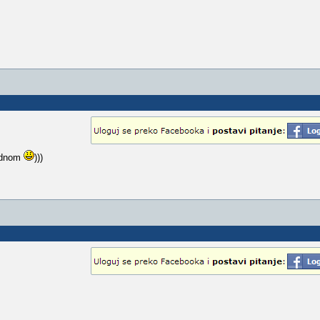
jednom
)))