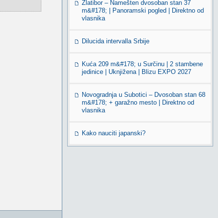
Zlatibor – Namešten dvosoban stan 37
m&#178; | Panoramski pogled | Direktno od
vlasnika
Dilucida intervalla Srbije
Kuća 209 m&#178; u Surčinu | 2 stambene
jedinice | Uknjižena | Blizu EXPO 2027
Novogradnja u Subotici – Dvosoban stan 68
m&#178; + garažno mesto | Direktno od
vlasnika
Kako nauciti japanski?