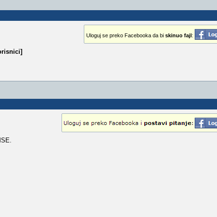
Uloguj se preko Facebooka da bi
skinuo fajl
:
risnici]
 MSE.