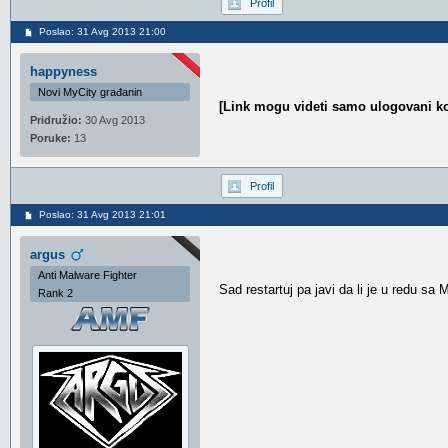
Profil
Poslao: 31 Avg 2013 21:00
happyness
Novi MyCity građanin
[Link mogu videti samo ulogovani ko
Pridružio:
30 Avg 2013
Poruke:
13
Profil
Poslao: 31 Avg 2013 21:01
argus
Anti Malware Fighter
Sad restartuj pa javi da li je u redu sa
Rank 2