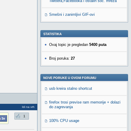
Twittera,Facebooka i ostalih soc. mreža
Smešni i zanimljivi GIF-ovi
STATISTIKA
Ovaj topic je pregledan
5400 puta
Broj poruka:
27
NOVE PORUKE U OVOM FORUMU
usb kreira stalno shortcut
firefox trosi previse ram memorije + dolazi
do zagrevanja
Idi na vrh
1
100% CPU usage