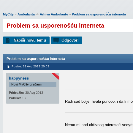
»
->
»
MyCity
Ambulanta
Arhiva Ambulante
Problem sa usporenošću interneta
Problem sa usporenošću interneta
Napiši novu temu
Odgovori
Problem sa usporenošću interneta
Poslao: 31 Avg 2013 20:53
happyness
Novi MyCity građanin
Pridružio:
30 Avg 2013
Poruke:
13
Radi sad bolje, hvala punooo, i da li m
Nema mi sad aktivnog microsoft secyrity