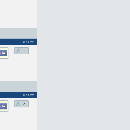
Idi na vrh
1
Idi na vrh
2