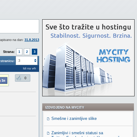
apisano na dan:
31.8.2013
Strana:
1
2
3
3
stranicu:
Idi na vrh
0
IZDVOJENO NA MYCITY
Smešne i zanimljive slike
Zanimljivi i smešni statusi sa