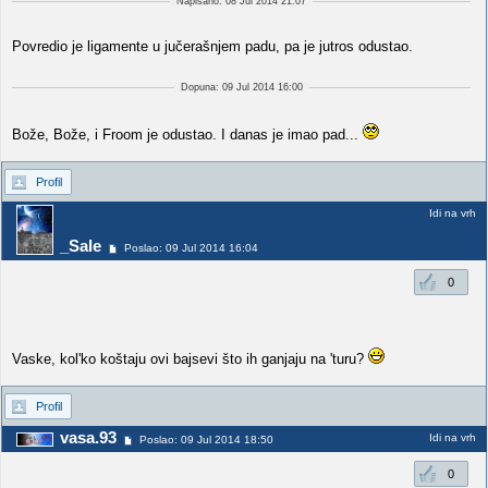
Napisano: 08 Jul 2014 21:07
Povredio je ligamente u jučerašnjem padu, pa je jutros odustao.
Dopuna: 09 Jul 2014 16:00
Bože, Bože, i Froom je odustao. I danas je imao pad...
Profil
Idi na vrh
_Sale
Poslao: 09 Jul 2014 16:04
0
Vaske, kol'ko koštaju ovi bajsevi što ih ganjaju na 'turu?
Profil
vasa.93
Idi na vrh
Poslao: 09 Jul 2014 18:50
0