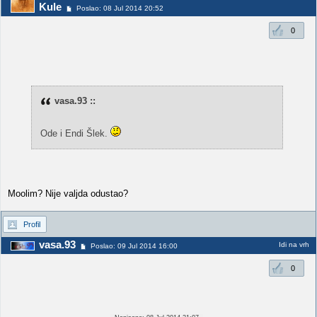
Kule
Poslao: 08 Jul 2014 20:52
0
vasa.93 ::
Ode i Endi Šlek.
Moolim? Nije valjda odustao?
Profil
vasa.93
Idi na vrh
Poslao: 09 Jul 2014 16:00
0