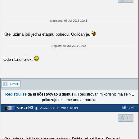
Napisano: 07 Jul 2014 19:41
Kitel uzima još jednu etapnu pobedu. Odličan je.
Dopuna: 08 Jul 2014 13:45
Ode i Endi Šlek.
Profil
Registruj se
da bi učestvovao u diskusiji.
Registrovanim korisnicima se NE
prikazuju reklame unutar poruka.
vasa.93
Idi na vrh
Poslao: 08 Jul 2014 18:03
0