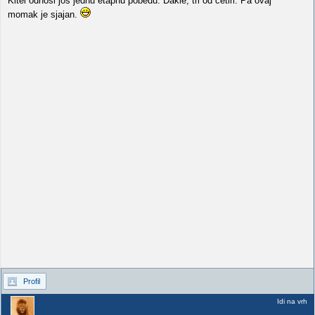
Kitel odnosi još jednu etapnu pobedu. Dakle, tri od četiri. Pa ovaj
momak je sjajan.
Profil
Idi na vrh