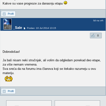
Kakve su vase prognoze za danasnju etapu
Profil
Idi na vrh
_Sale
Poslao: 10 Jul 2014 13:15
0
Dobrodošao!
Ja baš nisam neki stručnjak, ali volim da odgledam ponekad deo etape,
za više nemam vremena.
Sva sreća da na forumu ima članova koji se itekako razumeju u ovu
materiju.
Profil