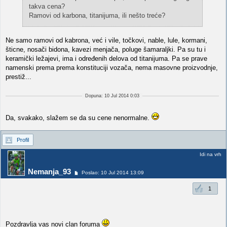
takva cena?
Ramovi od karbona, titanijuma, ili nešto treće?
Ne samo ramovi od kabrona, već i vile, točkovi, nable, lule, kormani,
šticne, nosači bidona, kavezi menjača, poluge šamaraljki. Pa su tu i
keramički ležajevi, ima i određenih delova od titanijuma. Pa se prave
namenski prema prema konstituciji vozača, nema masovne proizvodnje,
prestiž...
Dopuna: 10 Jul 2014 0:03
Da, svakako, slažem se da su cene nenormalne.
Profil
Idi na vrh
Nemanja_93
Poslao: 10 Jul 2014 13:09
1
Pozdravlja vas novi clan foruma