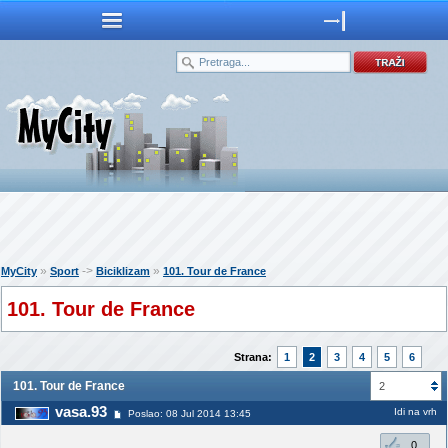
»
->
»
MyCity
Sport
Biciklizam
101. Tour de France
101. Tour de France
Strana:
1
2
3
4
5
6
101. Tour de France
2
vasa.93
Idi na vrh
Poslao: 08 Jul 2014 13:45
0