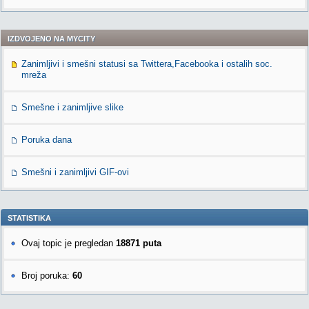
IZDVOJENO NA MYCITY
Zanimljivi i smešni statusi sa Twittera,Facebooka i ostalih soc.
mreža
Smešne i zanimljive slike
Poruka dana
Smešni i zanimljivi GIF-ovi
STATISTIKA
Ovaj topic je pregledan
18871 puta
Broj poruka:
60