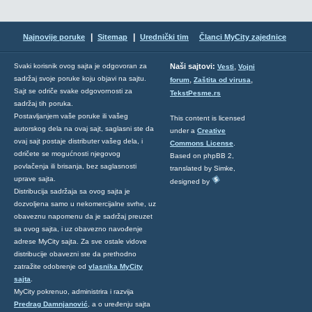
|
|
Najnovije poruke
Sitemap
Urednički tim
Članci MyCity zajednice
,
Svaki korisnik ovog sajta je odgovoran za
Naši sajtovi:
Vesti
Vojni
sadržaj svoje poruke koju objavi na sajtu.
,
,
forum
Zaštita od virusa
Sajt se odriče svake odgovornosti za
TekstPesme.rs
sadržaj tih poruka.
Postavljanjem vaše poruke ili vašeg
This content is licensed
autorskog dela na ovaj sajt, saglasni ste da
under a
Creative
ovaj sajt postaje distributer vašeg dela, i
Commons License
.
odričete se mogućnosti njegovog
Based on phpBB 2,
povlačenja ili brisanja, bez saglasnosti
translated by Simke,
uprave sajta.
designed by
Distribucija sadržaja sa ovog sajta je
dozvoljena samo u nekomercijalne svrhe, uz
obaveznu napomenu da je sadržaj preuzet
sa ovog sajta, i uz obavezno navođenje
adrese MyCity sajta. Za sve ostale vidove
distribucije obavezni ste da prethodno
zatražite odobrenje od
vlasnika MyCity
sajta
.
MyCity pokrenuo, administrira i razvija
Predrag Damnjanović
, a o uređenju sajta