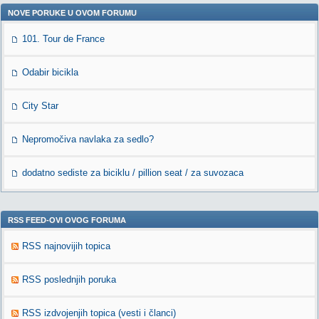
NOVE PORUKE U OVOM FORUMU
101. Tour de France
Odabir bicikla
City Star
Nepromočiva navlaka za sedlo?
dodatno sediste za biciklu / pillion seat / za suvozaca
RSS FEED-OVI OVOG FORUMA
RSS najnovijih topica
RSS poslednjih poruka
RSS izdvojenjih topica (vesti i članci)