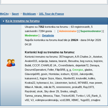
»
->
»
MyCity
Sport
Biciklizam
101. Tour de France
Ko je trenutno na forumu
Ukupno su
7352
korisnika na forumu :: 63 registrovanih, 5
sakrivenih i 7284 gosta :: [
Administrator
] [
Supermoderator
] [
Moderator
] ::
Detaljnije
Najviše korisnika na forumu ikad bilo je
20624
- dana 04 Apr 2026
04:18
Korisnici koji su trenutno na forumu:
Korisnici trenutno na forumu:
357magnum
,
A.R.Chafee.Jr.
,
Asteker
,
Avalon015
,
avijacija
,
batana
,
bearsk
,
Besudna
,
bog sunca
,
bojcistv
,
Bubili
,
CCCP
,
CHARLIE JA.
,
CrveniSolaris
,
dejanlule72
,
Denaya
,
DezurniOperativni
,
Feller
,
FilipSRB
,
g_g
,
Georgius
,
glados
,
Glavonja049
,
goxin
,
Homislav
,
iceburn
,
IQ116
,
Jakonjveliki
,
kaisarevic1
,
Kajzer Soze
,
Klass
,
Klonfer83
,
knutveliki
,
koliko
,
Kvaka22
,
kybonacci
,
lcc
,
Litostroton
,
lucko1
,
M74AB3
,
max power
,
Milan A. Nikolic
,
mile.ilic75
,
nnnnnnnnnn
,
proka89
,
Ray1973
,
Razdroid
,
skok
,
Sky diver 29
,
Sretko
,
stingD
,
Tamna_strana_Meseca
,
Titan
,
Tricko4190
,
Tvrtko I
,
US_Rank_0
,
v82
,
VJ
,
volimpivuvolimrakiju
,
vzd1389
,
XBMC
,
Yugol33
,
zmajbre