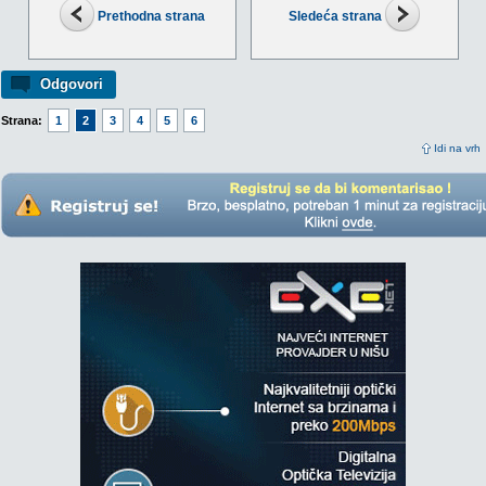
Prethodna strana
Sledeća strana
Odgovori
Strana:
1
2
3
4
5
6
Idi na vrh