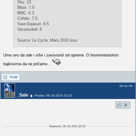
Sky: 13
Bbox: 7.5
BMC: 6.3
Cofidis: 7.5
Saur-Sojasun: 8.5
Vacansoleil: 5
Source: Le Cycle; Mars 2010 issu
Ume ovo da ode i više i zavisnosti od opreme. O hronometarskim
bajkovima da ne pričamo...
Profil
Idi na vrh
_Sale
Poslao: 09 Jul 2014 20:15
0
Napisano: 09 Jul 2014 20:10