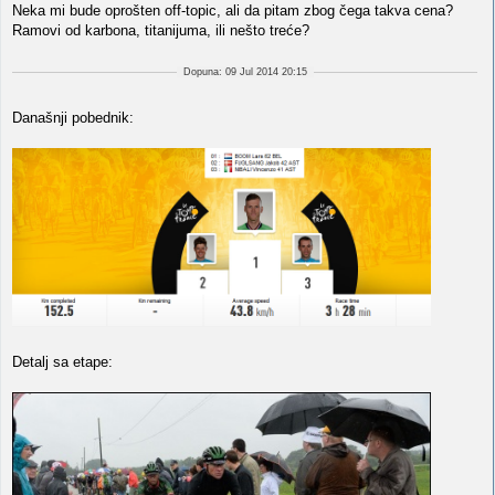
Neka mi bude oprošten off-topic, ali da pitam zbog čega takva cena?
Ramovi od karbona, titanijuma, ili nešto treće?
Dopuna: 09 Jul 2014 20:15
Današnji pobednik:
Detalj sa etape: