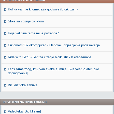
U FOKUSU NA OVOM FORUMU
Kolika vam je kilometraža godišnje (Biciklizam)
Slike sa vožnje biciklom
Koja veličina rama mi je potrebna?
Ciklometri/Ciklokompjuteri - Osnove i objašnjenje podešavanja
Ride with GPS - Sajt za crtanje biciklističkih etapa/mapa
Lens Armstrong, kriv van svake sumnje [Sve vesti o aferi oko
dopingovanja]
Biciklistička azbuka
IZDVOJENO NA OVOM FORUMU
Videoteka [Biciklizam]