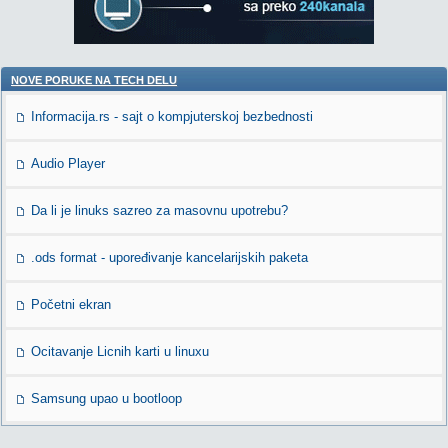
NOVE PORUKE NA TECH DELU
Informacija.rs - sajt o kompjuterskoj bezbednosti
Audio Player
Da li je linuks sazreo za masovnu upotrebu?
.ods format - upoređivanje kancelarijskih paketa
Početni ekran
Ocitavanje Licnih karti u linuxu
Samsung upao u bootloop