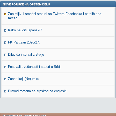
NOVE PORUKE NA OPŠTEM DELU
Zanimljivi i smešni statusi sa Twittera,Facebooka i ostalih soc.
mreža
Kako nauciti japanski?
FK Partizan 2026/27.
Dilucida intervalla Srbije
Festivali,svečanosti i sabori u Srbiji
Zanati koji (Ne)umiru
Prevod romana sa srpskog na engleski