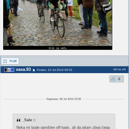
Profil
vasa.93
Idi na vrh
Poslao: 10 Jul 2014 00:03
0
Napisano: 09 Jul 2014 23:58
_Sale ::
Neka mi bude oprošten off-topic, ali da pitam zbog čega