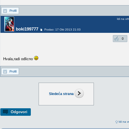
Profil
Idi na vr
boki199777
Poslao: 17 Okt 2013 21:03
0
Hvala,radi odlicno
Profil
Sledeća strana
Odgovori
Idi na v