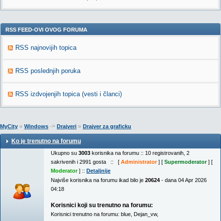
RSS FEED-OVI OVOG FORUMA
RSS najnovijih topica
RSS poslednjih poruka
RSS izdvojenjih topica (vesti i članci)
»
->
»
MyCity
Windows
Drajveri
Drajver za graficku
Ko je trenutno na forumu
Ukupno su
3003
korisnika na forumu :: 10 registrovanih, 2
sakrivenih i 2991 gosta :: [
Administrator
] [
Supermoderator
] [
Moderator
] ::
Detaljnije
Najviše korisnika na forumu ikad bilo je
20624
- dana 04 Apr 2026
04:18
Korisnici koji su trenutno na forumu:
Korisnici trenutno na forumu:
blue
,
Dejan_vw
,