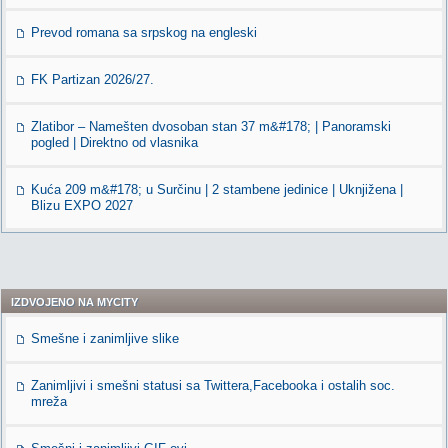
Prevod romana sa srpskog na engleski
FK Partizan 2026/27.
Zlatibor – Namešten dvosoban stan 37 m&#178; | Panoramski
pogled | Direktno od vlasnika
Kuća 209 m&#178; u Surčinu | 2 stambene jedinice | Uknjižena |
Blizu EXPO 2027
IZDVOJENO NA MYCITY
Smešne i zanimljive slike
Zanimljivi i smešni statusi sa Twittera,Facebooka i ostalih soc.
mreža