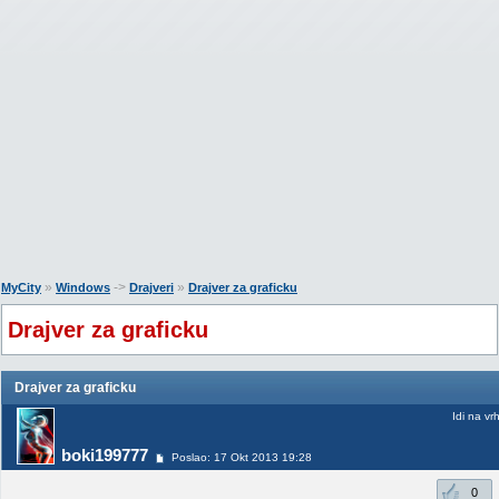
»
->
»
MyCity
Windows
Drajveri
Drajver za graficku
Drajver za graficku
Drajver za graficku
Idi na vr
boki199777
Poslao: 17 Okt 2013 19:28
0