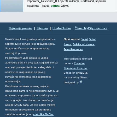
Imperator_Aleksandr_lll
,
Lap720
,
milanpb
,
NorthWind
,
saputnik
plavetnila
,
Tas011
,
vathra
,
XBMC
|
|
Najnovije poruke
Sitemap
Urednički tim
Članci MyCity zajednice
,
Svaki korisnik ovog sajta je odgovoran za
Naši sajtovi:
Vesti
Vojni
sadržaj svoje poruke koju objavi na sajtu.
,
,
forum
Zaštita od virusa
Sajt se odriče svake odgovornosti za
TekstPesme.rs
sadržaj tih poruka.
Postavljanjem vaše poruke ili vašeg
This content is licensed
autorskog dela na ovaj sajt, saglasni ste da
under a
Creative
ovaj sajt postaje distributer vašeg dela, i
Commons License
.
odričete se mogućnosti njegovog
Based on phpBB 2,
povlačenja ili brisanja, bez saglasnosti
translated by Simke,
uprave sajta.
designed by
Distribucija sadržaja sa ovog sajta je
dozvoljena samo u nekomercijalne svrhe, uz
obaveznu napomenu da je sadržaj preuzet
sa ovog sajta, i uz obavezno navođenje
adrese MyCity sajta. Za sve ostale vidove
distribucije obavezni ste da prethodno
zatražite odobrenje od
vlasnika MyCity