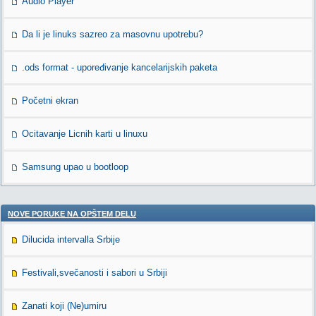
Audio Player
Da li je linuks sazreo za masovnu upotrebu?
.ods format - upoređivanje kancelarijskih paketa
Početni ekran
Ocitavanje Licnih karti u linuxu
Samsung upao u bootloop
NOVE PORUKE NA OPŠTEM DELU
Dilucida intervalla Srbije
Festivali,svečanosti i sabori u Srbiji
Zanati koji (Ne)umiru