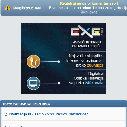
NOVE PORUKE NA TECH DELU
Informacija.rs - sajt o kompjuterskoj bezbednosti