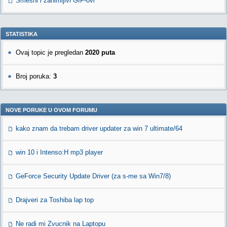
Smešni i zanimljivi GIF-ovi
STATISTIKA
Ovaj topic je pregledan
2020 puta
Broj poruka:
3
NOVE PORUKE U OVOM FORUMU
kako znam da trebam driver updater za win 7 ultimate/64
win 10 i Intenso:H mp3 player
GeForce Security Update Driver (za s-me sa Win7/8)
Drajveri za Toshiba lap top
Ne radi mi Zvucnik na Laptopu