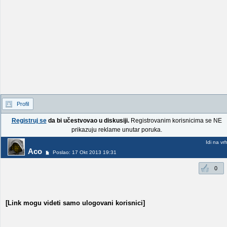
Profil
Registruj se
da bi učestvovao u diskusiji.
Registrovanim korisnicima se NE
prikazuju reklame unutar poruka.
Idi na vr
Aco
Poslao: 17 Okt 2013 19:31
0
[Link mogu videti samo ulogovani korisnici]