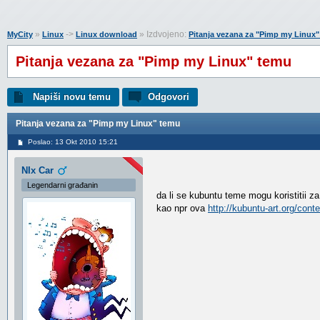
»
->
» Izdvojeno:
MyCity
Linux
Linux download
Pitanja vezana za "Pimp my Linux
Pitanja vezana za "Pimp my Linux" temu
Napiši novu temu
Odgovori
Pitanja vezana za "Pimp my Linux" temu
Poslao: 13 Okt 2010 15:21
NIx Car
Legendarni građanin
da li se kubuntu teme mogu koristitii z
kao npr ova
http://kubuntu-art.org/con