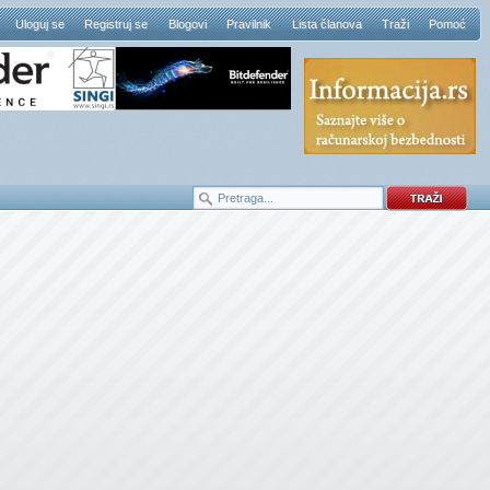
Uloguj se
Registruj se
Blogovi
Pravilnik
Lista članova
Traži
Pomoć