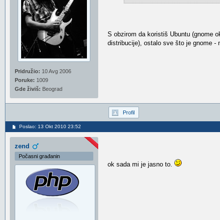
S obzirom da koristiš Ubuntu (gnome o
distribucije), ostalo sve što je gnome -
Pridružio:
10 Avg 2006
Poruke:
1009
Gde živiš:
Beograd
Profil
Poslao: 13 Okt 2010 23:52
zend
Počasni građanin
ok sada mi je jasno to.