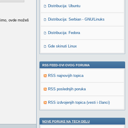
Distribucija: Ubuntu
Distribucija: Serbian - GNU/Linuks
ecimo, ovde možeš
Distribucija: Fedora
Gde skinuti Linux
RSS FEED-OVI OVOG FORUMA
RSS najnovijih topica
RSS poslednjih poruka
RSS izdvojenjih topica (vesti i članci)
NOVE PORUKE NA TECH DELU