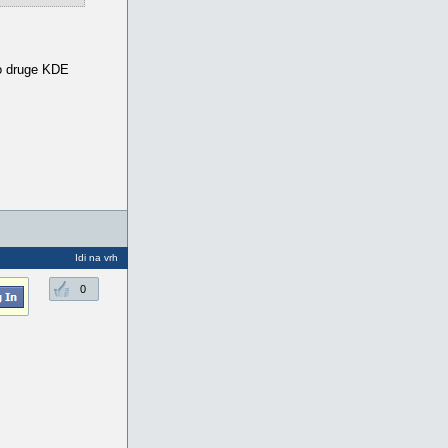
no druge KDE
Idi na vrh
0