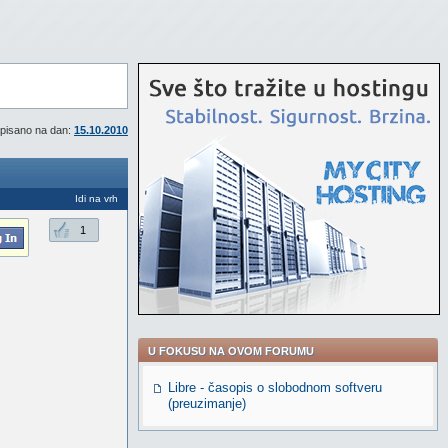
pisano na dan:
15.10.2010
Idi na vrh
1
U FOKUSU NA OVOM FORUMU
Libre - časopis o slobodnom softveru
(preuzimanje)