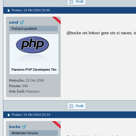
Profil
Poslao: 13 Okt 2010 20:50
zend
Počasni građanin
@bocke oni linkovi gore sto si naveo,
Pridružio:
22 Okt 2009
Poruke:
900
Gde živiš:
Pancevo
Profil
Poslao: 13 Okt 2010 22:14
bocke
Moderator foruma