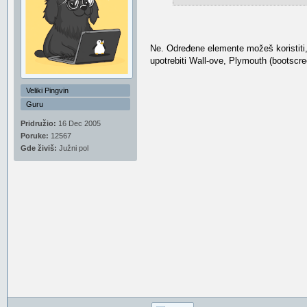
Ne. Određene elemente možeš koristiti
upotrebiti Wall-ove, Plymouth (bootscr
Veliki Pingvin
Guru
Pridružio:
16 Dec 2005
Poruke:
12567
Gde živiš:
Južni pol