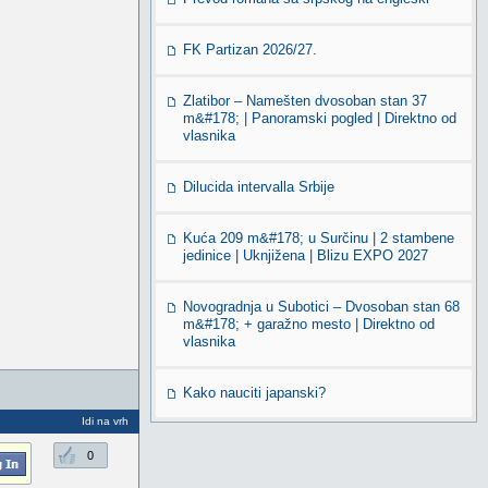
FK Partizan 2026/27.
Zlatibor – Namešten dvosoban stan 37
m&#178; | Panoramski pogled | Direktno od
vlasnika
Dilucida intervalla Srbije
Kuća 209 m&#178; u Surčinu | 2 stambene
jedinice | Uknjižena | Blizu EXPO 2027
Novogradnja u Subotici – Dvosoban stan 68
m&#178; + garažno mesto | Direktno od
vlasnika
Kako nauciti japanski?
Idi na vrh
0