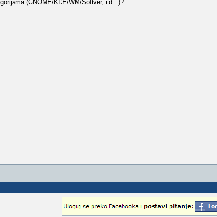
kategorijama (GNOME/KDE/WM/Softver, itd...)?