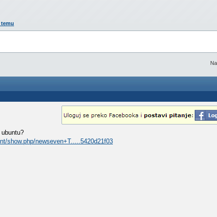
" temu
Na
a ubuntu?
tent/show.php/newseven+T.....5420d21f03