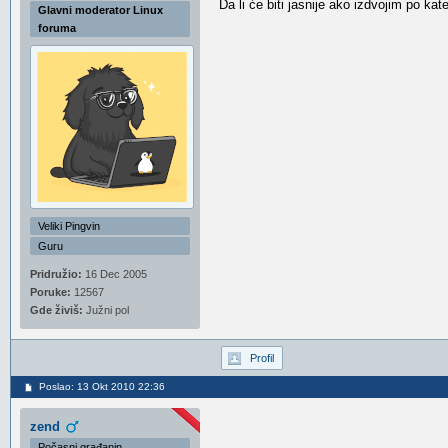
Da li će biti jasnije ako izdvojim po 
Glavni moderator Linux
foruma
Veliki Pingvin
Guru
Pridružio:
16 Dec 2005
Poruke:
12567
Gde živiš:
Južni pol
Profil
Poslao: 13 Okt 2010 22:36
zend
Počasni građanin