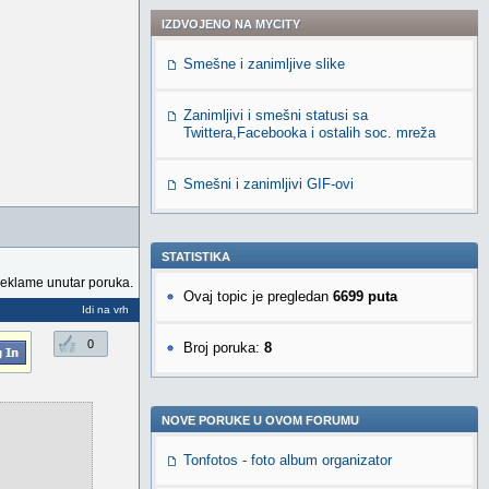
IZDVOJENO NA MYCITY
Smešne i zanimljive slike
Zanimljivi i smešni statusi sa
Twittera,Facebooka i ostalih soc. mreža
Smešni i zanimljivi GIF-ovi
STATISTIKA
reklame unutar poruka.
Ovaj topic je pregledan
6699 puta
Idi na vrh
0
Broj poruka:
8
NOVE PORUKE U OVOM FORUMU
Tonfotos - foto album organizator