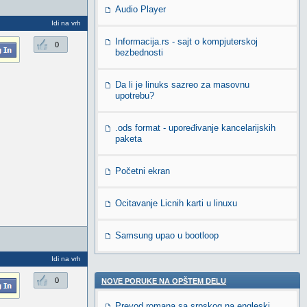
Audio Player
Idi na vrh
Informacija.rs - sajt o kompjuterskoj
0
bezbednosti
Da li je linuks sazreo za masovnu
upotrebu?
.ods format - upoređivanje kancelarijskih
paketa
Početni ekran
Ocitavanje Licnih karti u linuxu
Samsung upao u bootloop
Idi na vrh
0
NOVE PORUKE NA OPŠTEM DELU
Prevod romana sa srpskog na engleski