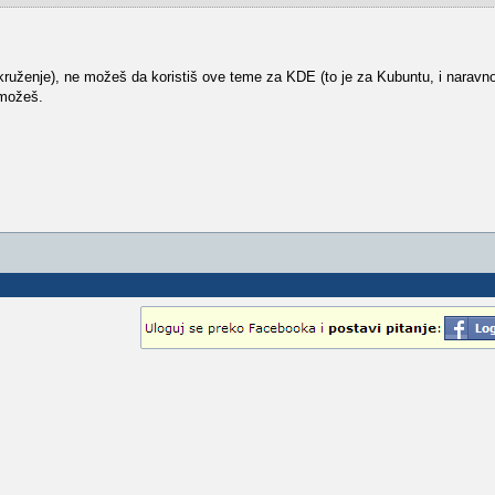
kruženje), ne možeš da koristiš ove teme za KDE (to je za Kubuntu, i narav
 možeš.