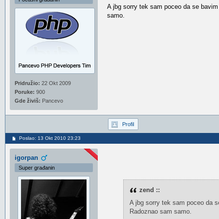
A jbg sorry tek sam poceo da se bavi
samo.
Pridružio:
22 Okt 2009
Poruke:
900
Gde živiš:
Pancevo
Profil
Poslao: 13 Okt 2010 23:23
igorpan
Super građanin
zend ::
A jbg sorry tek sam poceo da s
Radoznao sam samo.