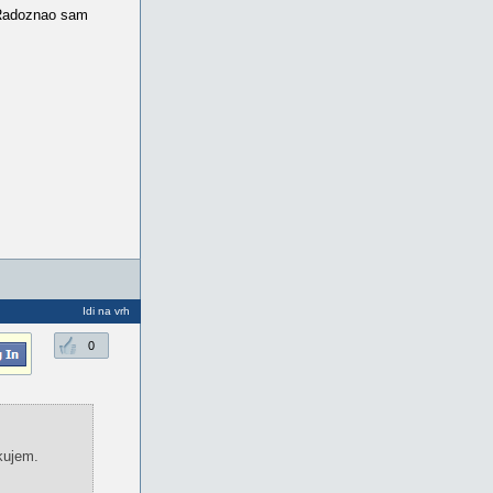
 Radoznao sam
Idi na vrh
0
kujem.