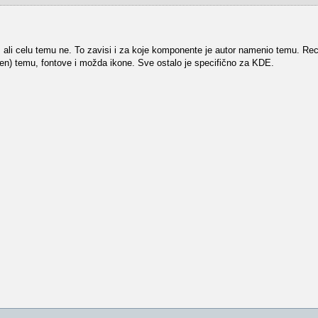
, ali celu temu ne. To zavisi i za koje komponente je autor namenio temu. R
een) temu, fontove i možda ikone. Sve ostalo je specifično za KDE.