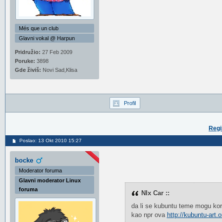
Més que un club
Glavni vokal @ Harpun
Pridružio:
27 Feb 2009
Poruke:
3898
Gde živiš:
Novi Sad,Klisa
Profil
Regi
Poslao: 13 Okt 2010 15:27
bocke
Moderator foruma
Glavni moderator Linux
foruma
NIx Car ::
da li se kubuntu teme mogu kori
kao npr ova
http://kubuntu-art