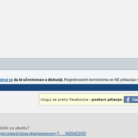
struj se
da bi učestvovao u diskusiji.
Registrovanim korisnicima se NE prikazuju 
stitii za ubuntu?
.org/content/show.php/newseven+T.....5420d21f03