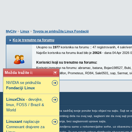
»
»
MyCity
Linux
Toyota se pridružila Linux Fondaciji
Ko je trenutno na forumu
Ukupno su
1977
korisnika na forumu :: 47 registrovanih, 4 sakrive
Najviše korisnika na forumu ikad bilo je
20624
- dana 04 Apr 2026 
Korisnici koji su trenutno na forumu:
Korisnici trenutno na forumu:
abramac
,
batana
,
Bojan198527
,
Bubi
Možda tražite i:
Milos82
,
pein
,
Polifon
,
Prometeus
,
RD84
,
Sale0501
,
sap
,
Sarmat
,
s
NVIDIA se pridružila
Fondaciji
Linux
LinuxChix
- devojke,
linux, FOSS / Brazil &
World
Svaki korisnik ovog sajta je odgovoran za sadržaj svoje poruke koju objavi na sajtu. Sajt se 
Postavljanjem vaše poruke ili vašeg autorskog dela na ovaj sajt, saglasni ste da ovaj sajt post
Linuxant
naplacuje
mogućnosti njegovog povlačenja ili brisanja, bez saglasnosti uprave sajta.
Connexant drajvere za
Distribucija sadržaja sa ovog sajta je dozvoljena samo u nekomercijalne svrhe, uz obaveznu 
uz obavezno navođenje adrese MyCity sajta. Za sve ostale vidove distribucije obavezni ste