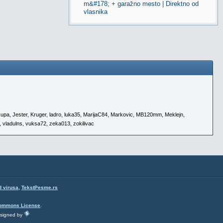
m&#178; + garažno mesto | Direktno od
vlasnika
xupa
,
Jester
,
Kruger
,
ladro
,
luka35
,
MarijaC84
,
Markovic
,
MB120mm
,
Meklejn
,
,
vladulns
,
vuksa72
,
zeka013
,
zokilivac
,
d virusa
TekstPesme.rs
Commons License
.
esigned by