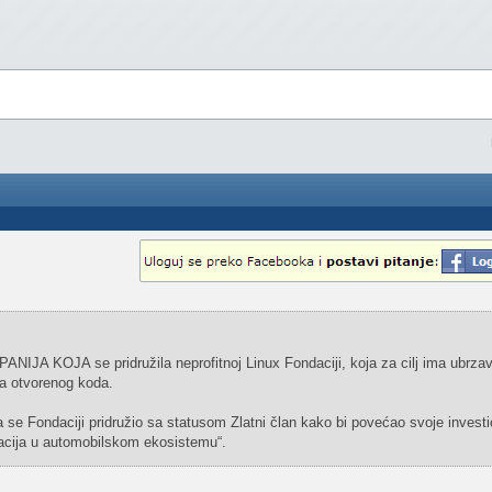
 KOJA se pridružila neprofitnoj Linux Fondaciji, koja za cilj ima ubrzav
ma otvorenog koda.
se Fondaciji pridružio sa statusom Zlatni član kako bi povećao svoje investic
vacija u automobilskom ekosistemu“.