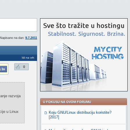
Napisano na dan:
9.7.2011
Idi na vrh
0
anje razvoja
U FOKUSU NA OVOM FORUMU
ije u Linux
Koju GNU/Linux distribuciju koristite?
[2017]