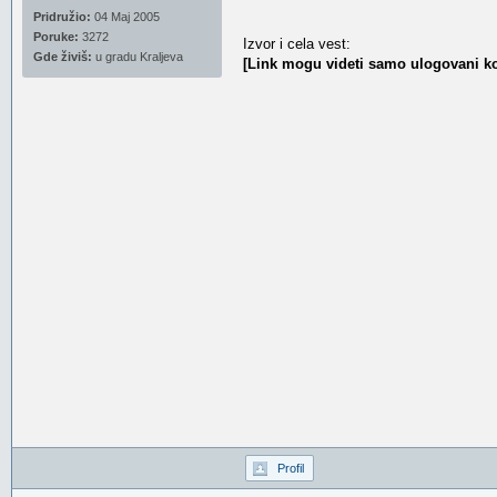
Pridružio:
04 Maj 2005
Poruke:
3272
Izvor i cela vest:
Gde živiš:
u gradu Kraljeva
[Link mogu videti samo ulogovani ko
Profil