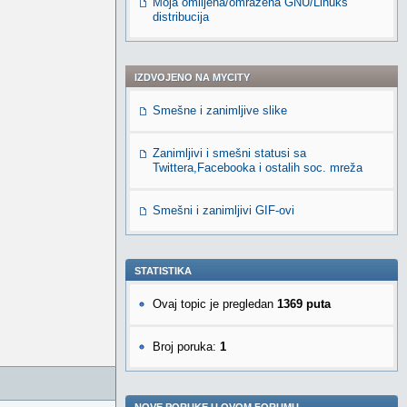
Moja omiljena/omražena GNU/Linuks
distribucija
IZDVOJENO NA MYCITY
Smešne i zanimljive slike
Zanimljivi i smešni statusi sa
Twittera,Facebooka i ostalih soc. mreža
Smešni i zanimljivi GIF-ovi
STATISTIKA
Ovaj topic je pregledan
1369 puta
Broj poruka:
1