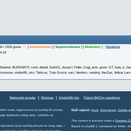
nih i 1926 gosta :: [
Administrator
] [
Supermoderator
] [
Moderator
] ::
Detaljnije
04:18
,
Bubimir
,
BUDDAR70
,
comi
,
debeli
,
Duk011
,
dusan.l
,
Feller
,
Gogi_avio
,
goxin
,
GT
,
hyla
,
Ir
,
Ja
ickmouse
,
stefan95
,
strn
,
Tafocus
,
Trpe Grozni
,
vaci
,
Vanderx
,
vandrej
,
VanZan
,
Velizar Laro
|
|
Najnovije poruke
Sitemap
Urednički tim
Članci MyCity zajednice
,
,
odriče svake odgovornosti za sadržaj tih poruka.
Naši sajtovi:
Vesti
Vojni forum
Zaštita o
aje distributer vašeg dela, i odričete se
This content is licensed under a
Creative 
napomenu da je sadržaj preuzet sa ovog sajta, i
Based on phpBB 2, translated by Simke, d
 da prethodno zatražite odobrenje od
vlasnika