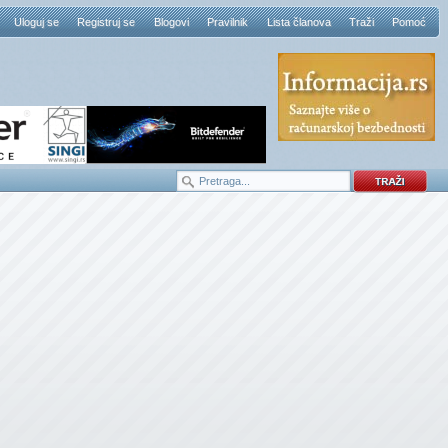
Uloguj se
Registruj se
Blogovi
Pravilnik
Lista članova
Traži
Pomoć