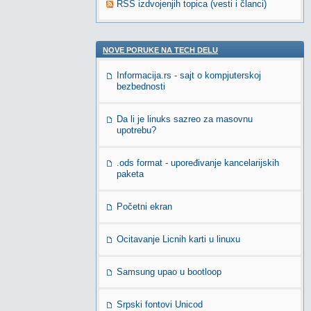
RSS izdvojenjih topica (vesti i članci)
NOVE PORUKE NA TECH DELU
Informacija.rs - sajt o kompjuterskoj
bezbednosti
Da li je linuks sazreo za masovnu
upotrebu?
.ods format - upoređivanje kancelarijskih
paketa
Početni ekran
Ocitavanje Licnih karti u linuxu
Samsung upao u bootloop
Srpski fontovi Unicod