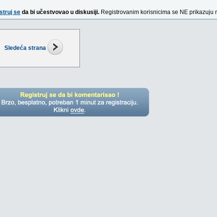
struj se
da bi učestvovao u diskusiji.
Registrovanim korisnicima se NE prikazuju 
Sledeća strana