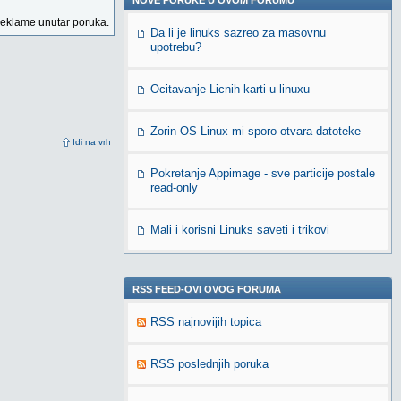
NOVE PORUKE U OVOM FORUMU
reklame unutar poruka.
Da li je linuks sazreo za masovnu
upotrebu?
Ocitavanje Licnih karti u linuxu
Zorin OS Linux mi sporo otvara datoteke
Idi na vrh
Pokretanje Appimage - sve particije postale
read-only
Mali i korisni Linuks saveti i trikovi
RSS FEED-OVI OVOG FORUMA
RSS najnovijih topica
RSS poslednjih poruka