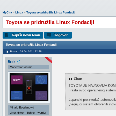
»
»
MyCity
Linux
Toyota se pridružila Linux Fondaciji
Toyota se pridružila Linux Fondaciji
Napiši novu temu
Odgovori
Toyota se pridružila Linux Fondaciji
Poslao: 09 Jul 2011 22:48
Brok
Moderator foruma
Citat:
TOYOTA JE NAJNOVIJA KOMPANIJA
i rasta ovog operativnog siste
Japanski proizvođač automobila 
„negujući sistem otvorenih ino
Mihajlo Bogdanović
Linux driver - fighter - warrior