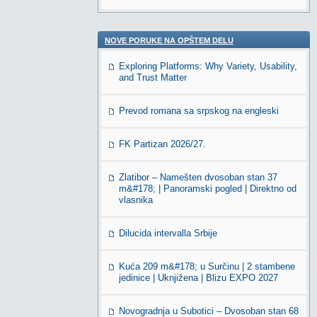
NOVE PORUKE NA OPŠTEM DELU
Exploring Platforms: Why Variety, Usability,
and Trust Matter
Prevod romana sa srpskog na engleski
FK Partizan 2026/27.
Zlatibor – Namešten dvosoban stan 37
m&#178; | Panoramski pogled | Direktno od
vlasnika
Dilucida intervalla Srbije
Kuća 209 m&#178; u Surčinu | 2 stambene
jedinice | Uknjižena | Blizu EXPO 2027
Novogradnja u Subotici – Dvosoban stan 68