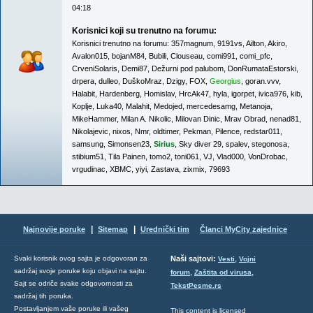
04:18
Korisnici koji su trenutno na forumu:
Korisnici trenutno na forumu:
357magnum
,
9191vs
,
Ailton
,
Akiro
,
Avalon015
,
bojanM84
,
Bubili
,
Clouseau
,
comi991
,
comi_pfc
,
CrveniSolaris
,
Demi87
,
Dežurni pod palubom
,
DonRumataEstorski
,
drpera
,
dulleo
,
DuškoMraz
,
Dzigy
,
FOX
,
Georgius
,
goran.vvv
,
Halabit
,
Hardenberg
,
Homislav
,
HrcAk47
,
hyla
,
igorpet
,
ivica976
,
kib
,
Koplje
,
Luka40
,
Malahit
,
Medojed
,
mercedesamg
,
Metanoja
,
MikeHammer
,
Milan A. Nikolic
,
Milovan Dinic
,
Mrav Obrad
,
nenad81
,
Nikolajevic
,
nixos
,
Nmr
,
oldtimer
,
Pekman
,
Pilence
,
redstar011
,
samsung
,
Simonsen23
,
Sirius
,
Sky diver 29
,
spalev
,
stegonosa
,
stibium51
,
Tila Painen
,
tomo2
,
toni061
,
VJ
,
Vlad000
,
VonDrobac
,
vrgudinac
,
XBMC
,
yiyi
,
Zastava
,
zixmix
,
79693
|
|
Najnovije poruke
Sitemap
Urednički tim
Članci MyCity zajednice
,
Svaki korisnik ovog sajta je odgovoran za
Naši sajtovi:
Vesti
Vojni
sadržaj svoje poruke koju objavi na sajtu.
,
,
forum
Zaštita od virusa
Sajt se odriče svake odgovornosti za
TekstPesme.rs
sadržaj tih poruka.
Postavljanjem vaše poruke ili vašeg
This content is licensed