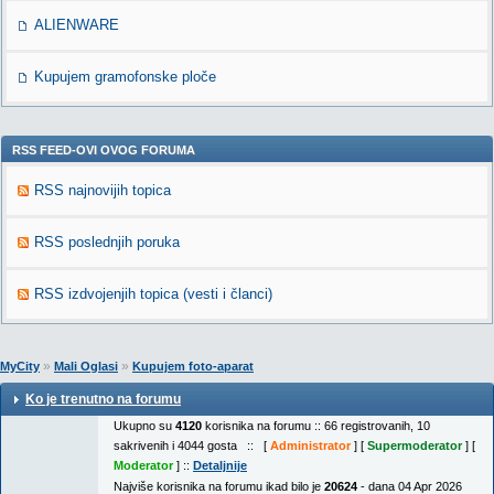
ALIENWARE
Kupujem gramofonske ploče
RSS FEED-OVI OVOG FORUMA
RSS najnovijih topica
RSS poslednjih poruka
RSS izdvojenjih topica (vesti i članci)
»
»
MyCity
Mali Oglasi
Kupujem foto-aparat
Ko je trenutno na forumu
Ukupno su
4120
korisnika na forumu :: 66 registrovanih, 10
sakrivenih i 4044 gosta :: [
Administrator
] [
Supermoderator
] [
Moderator
] ::
Detaljnije
Najviše korisnika na forumu ikad bilo je
20624
- dana 04 Apr 2026