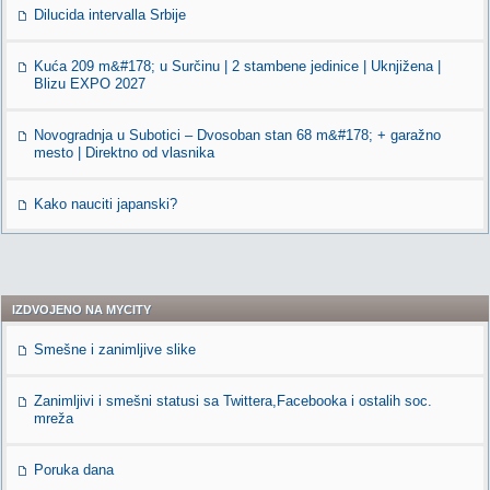
Dilucida intervalla Srbije
Kuća 209 m&#178; u Surčinu | 2 stambene jedinice | Uknjižena |
Blizu EXPO 2027
Novogradnja u Subotici – Dvosoban stan 68 m&#178; + garažno
mesto | Direktno od vlasnika
Kako nauciti japanski?
IZDVOJENO NA MYCITY
Smešne i zanimljive slike
Zanimljivi i smešni statusi sa Twittera,Facebooka i ostalih soc.
mreža
Poruka dana