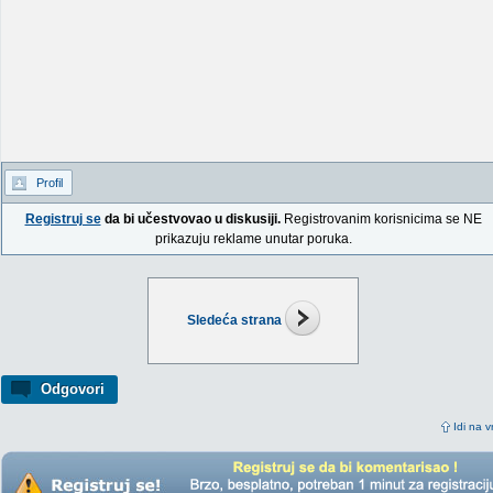
Profil
Registruj se
da bi učestvovao u diskusiji.
Registrovanim korisnicima se NE
prikazuju reklame unutar poruka.
Sledeća strana
Odgovori
Idi na v