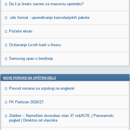
Da li je linuks sazreo za masovnu upotrebu?
.ods format - upoređivanje kancelarijskih paketa
Početni ekran
Ocitavanje Licnih karti u linuxu
Samsung upao u bootloop
NOVE PORUKE NA OPŠTEM DELU
Prevod romana sa srpskog na engleski
FK Partizan 2026/27.
Zlatibor – Namešten dvosoban stan 37 m&#178; | Panoramski
pogled | Direktno od vlasnika