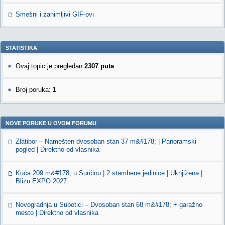
Smešni i zanimljivi GIF-ovi
STATISTIKA
Ovaj topic je pregledan
2307 puta
Broj poruka:
1
NOVE PORUKE U OVOM FORUMU
Zlatibor – Namešten dvosoban stan 37 m&#178; | Panoramski
pogled | Direktno od vlasnika
Kuća 209 m&#178; u Surčinu | 2 stambene jedinice | Uknjižena |
Blizu EXPO 2027
Novogradnja u Subotici – Dvosoban stan 68 m&#178; + garažno
mesto | Direktno od vlasnika