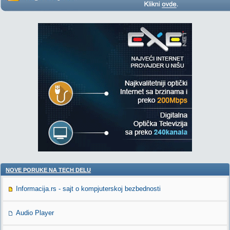
NOVE PORUKE NA TECH DELU
Informacija.rs - sajt o kompjuterskoj bezbednosti
Audio Player