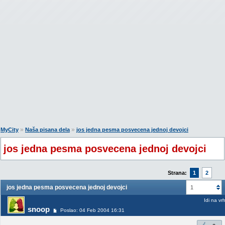
»
»
MyCity
Naša pisana dela
jos jedna pesma posvecena jednoj devojci
jos jedna pesma posvecena jednoj devojci
Strana:
1
2
jos jedna pesma posvecena jednoj devojci
1
Idi na vr
snoop
Poslao: 04 Feb 2004 16:31