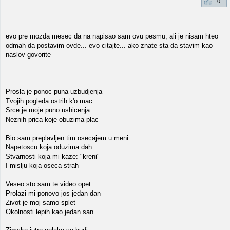
0
evo pre mozda mesec da na napisao sam ovu pesmu, ali je nisam hteo
odmah da postavim ovde... evo citajte... ako znate sta da stavim kao
naslov govorite
Prosla je ponoc puna uzbudjenja
Tvojih pogleda ostrih k'o mac
Srce je moje puno ushicenja
Neznih prica koje obuzima plac
Bio sam preplavljen tim osecajem u meni
Napetoscu koja oduzima dah
Stvarnosti koja mi kaze: "kreni"
I mislju koja oseca strah
Veseo sto sam te video opet
Prolazi mi ponovo jos jedan dan
Zivot je moj samo splet
Okolnosti lepih kao jedan san