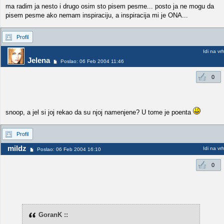
ma radim ja nesto i drugo osim sto pisem pesme... posto ja ne mogu da
pisem pesme ako nemam inspiraciju, a inspiracija mi je ONA...
Profil
Idi na vr
Jelena
Poslao: 06 Feb 2004 11:46
0
snoop, a jel si joj rekao da su njoj namenjene? U tome je poenta
Profil
mildz
Idi na vr
Poslao: 06 Feb 2004 16:10
0
GoranK ::