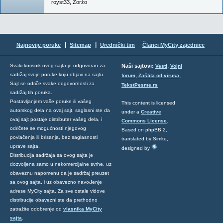
royst33
,
Žoržo
|
|
Najnovije poruke
Sitemap
Urednički tim
Članci MyCity zajednice
,
Svaki korisnik ovog sajta je odgovoran za
Naši sajtovi:
Vesti
Vojni
sadržaj svoje poruke koju objavi na sajtu.
,
,
forum
Zaštita od virusa
Sajt se odriče svake odgovornosti za
TekstPesme.rs
sadržaj tih poruka.
Postavljanjem vaše poruke ili vašeg
This content is licensed
autorskog dela na ovaj sajt, saglasni ste da
under a
Creative
ovaj sajt postaje distributer vašeg dela, i
Commons License
.
odričete se mogućnosti njegovog
Based on phpBB 2,
povlačenja ili brisanja, bez saglasnosti
translated by Simke,
uprave sajta.
designed by
Distribucija sadržaja sa ovog sajta je
dozvoljena samo u nekomercijalne svrhe, uz
obaveznu napomenu da je sadržaj preuzet
sa ovog sajta, i uz obavezno navođenje
adrese MyCity sajta. Za sve ostale vidove
distribucije obavezni ste da prethodno
zatražite odobrenje od
vlasnika MyCity
sajta
.