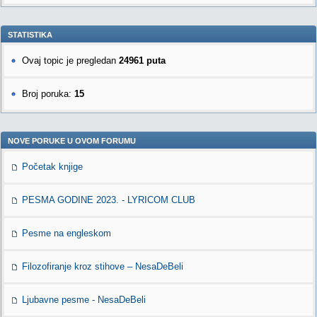
STATISTIKA
Ovaj topic je pregledan
24961 puta
Broj poruka:
15
NOVE PORUKE U OVOM FORUMU
Početak knjige
PESMA GODINE 2023. - LYRICOM CLUB
Pesme na engleskom
Filozofiranje kroz stihove – NesaDeBeli
Ljubavne pesme - NesaDeBeli