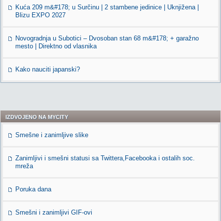
Kuća 209 m&#178; u Surčinu | 2 stambene jedinice | Uknjižena |
Blizu EXPO 2027
Novogradnja u Subotici – Dvosoban stan 68 m&#178; + garažno
mesto | Direktno od vlasnika
Kako nauciti japanski?
IZDVOJENO NA MYCITY
Smešne i zanimljive slike
Zanimljivi i smešni statusi sa Twittera,Facebooka i ostalih soc.
mreža
Poruka dana
Smešni i zanimljivi GIF-ovi