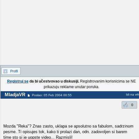
Profil
Registruj se
da bi učestvovao u diskusiji.
Registrovanim korisnicima se NE
prikazuju reklame unutar poruka.
MladjaVR
Idi na vr
Poslao: 05 Feb 2004 00:55
0
Mozda "Reka"? Znas zasto, uklapa se apsolutno sa fabulom, sadrzinom
pesme. Ti opisujes tok, kako ti prolazi dan, odn. zadovoljen si barem
time sto si je uopste video... Razmisli!