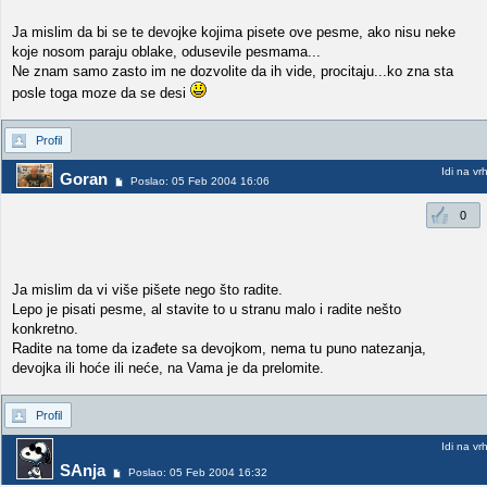
Ja mislim da bi se te devojke kojima pisete ove pesme, ako nisu neke
koje nosom paraju oblake, odusevile pesmama...
Ne znam samo zasto im ne dozvolite da ih vide, procitaju...ko zna sta
posle toga moze da se desi
Profil
Idi na vr
Goran
Poslao: 05 Feb 2004 16:06
0
Ja mislim da vi više pišete nego što radite.
Lepo je pisati pesme, al stavite to u stranu malo i radite nešto
konkretno.
Radite na tome da izađete sa devojkom, nema tu puno natezanja,
devojka ili hoće ili neće, na Vama je da prelomite.
Profil
Idi na vr
SAnja
Poslao: 05 Feb 2004 16:32