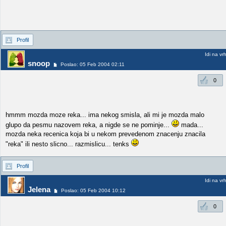
Profil
Idi na vr
snoop
Poslao: 05 Feb 2004 02:11
0
hmmm mozda moze reka... ima nekog smisla, ali mi je mozda malo
glupo da pesmu nazovem reka, a nigde se ne pominje...
mada...
mozda neka recenica koja bi u nekom prevedenom znacenju znacila
"reka" ili nesto slicno... razmislicu... tenks
Profil
Idi na vr
Jelena
Poslao: 05 Feb 2004 10:12
0