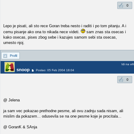
0
Lepo je pisati, ali sto rece Goran treba nesto i raditi i po tom pitanju. A i
cemu pisanje ako ona to nikada nece videti.
sam znas sta osecas i
kako osecas, pises zbog sebe i kazujes samom sebi sta osecas,
umesto njoj.
Profil
Idi na vr
snoop
Poslao: 05 Feb 2004 18:04
0
@ Jelena
ja sam vec pokazao prethodne pesme, ali ovu zadnju sada nisam, ali
mislim da pokazem... odusevila se na one pesme koje je procitala...
@ GoranK & SAnja