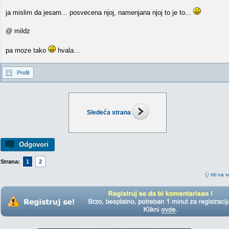
ja mislim da jesam... posvecena njoj, namenjana njoj to je to...
@ mildz
pa moze tako
hvala...
Profil
Sledeća strana
Odgovori
Strana:
1
2
Idi na v