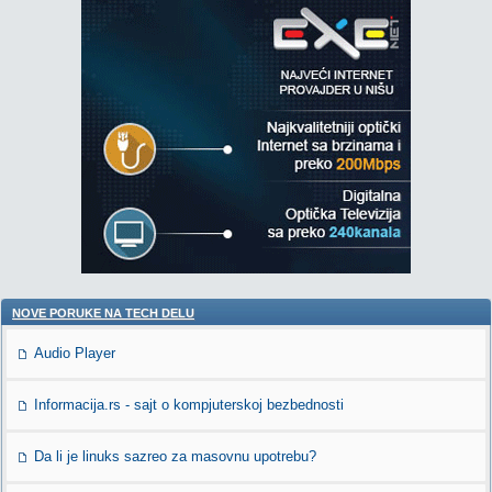
NOVE PORUKE NA TECH DELU
Audio Player
Informacija.rs - sajt o kompjuterskoj bezbednosti
Da li je linuks sazreo za masovnu upotrebu?