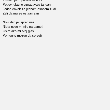
Zimsko jutro polako se budi
Petlovi glasno oznacavaju taj dan
Jedan covek za jednom osobom zudi
Zeli da mu se ostvari san
Novi dan je ispred nas
Nista novo mi nije na pameti
Osim ako mi tvoj glas
Pomogne mozgu da se seti