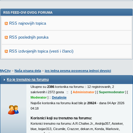
RSS FEED-OVI OVOG FORUMA
RSS najnovijih topica
RSS poslednjih poruka
RSS izdvojenjih topica (vesti i članci)
»
»
MyCity
Naša pisana dela
jos jedna pesma posvecena jednoj devojci
Ko je trenutno na forumu
Ukupno su
2386
korisnika na forumu :: 12 registrovanih, 2
sakrivenih i 2372 gosta :: [
Administrator
] [
Supermoderator
] [
Moderator
] ::
Detaljnije
Najviše korisnika na forumu ikad bilo je
20624
- dana 04 Apr 2026
04:18
Korisnici koji su trenutno na forumu:
Korisnici trenutno na forumu:
A.R.Chafee.Jr.
,
Andrija357
,
Asteker
,
blue
,
bojan313
,
Cicumile
,
Crazzer
,
dekan.m
,
Konda
,
Markovic
,