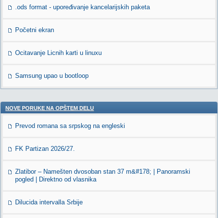
.ods format - upoređivanje kancelarijskih paketa
Početni ekran
Ocitavanje Licnih karti u linuxu
Samsung upao u bootloop
NOVE PORUKE NA OPŠTEM DELU
Prevod romana sa srpskog na engleski
FK Partizan 2026/27.
Zlatibor – Namešten dvosoban stan 37 m&#178; | Panoramski
pogled | Direktno od vlasnika
Dilucida intervalla Srbije