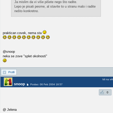
Ja mislim da vi više pišete nego što radite.
Lepo je pisati pesme, al stavite to u stranu malo i radite
nešto konkretno.
praktican covek, nema sta
@snoop
neka se zove "splet okolnosti"
Profil
Idi na vr
snoop
Poslao: 06 Feb 2004 18:57
0
@ Jelena