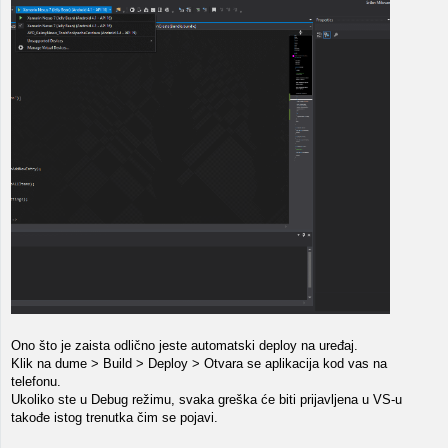
Ono što je zaista odlično jeste automatski deploy na uređaj.
Klik na dume > Build > Deploy > Otvara se aplikacija kod vas na
telefonu.
Ukoliko ste u Debug režimu, svaka greška će biti prijavljena u VS-u
takođe istog trenutka čim se pojavi.