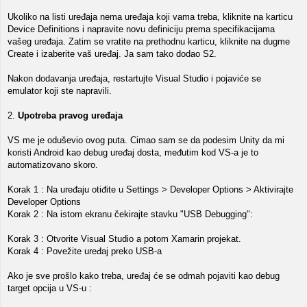
Ukoliko na listi uređaja nema uređaja koji vama treba, kliknite na karticu
Device Definitions i napravite novu definiciju prema specifikacijama
vašeg uređaja. Zatim se vratite na prethodnu karticu, kliknite na dugme
Create i izaberite vaš uređaj. Ja sam tako dodao S2.
Nakon dodavanja uređaja, restartujte Visual Studio i pojaviće se
emulator koji ste napravili.
2.
Upotreba pravog uređaja
VS me je oduševio ovog puta. Cimao sam se da podesim Unity da mi
koristi Android kao debug uređaj dosta, međutim kod VS-a je to
automatizovano skoro.
Korak 1 : Na uređaju otiđite u Settings > Developer Options > Aktivirajte
Developer Options
Korak 2 : Na istom ekranu čekirajte stavku "USB Debugging":
Korak 3 : Otvorite Visual Studio a potom Xamarin projekat.
Korak 4 : Povežite uređaj preko USB-a
Ako je sve prošlo kako treba, uređaj će se odmah pojaviti kao debug
target opcija u VS-u :