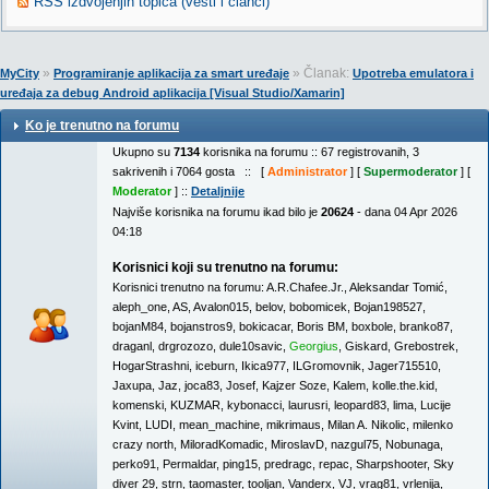
RSS izdvojenjih topica (vesti i članci)
»
» Članak:
MyCity
Programiranje aplikacija za smart uređaje
Upotreba emulatora i
uređaja za debug Android aplikacija [Visual Studio/Xamarin]
Ko je trenutno na forumu
Ukupno su
7134
korisnika na forumu :: 67 registrovanih, 3
sakrivenih i 7064 gosta :: [
Administrator
] [
Supermoderator
] [
Moderator
] ::
Detaljnije
Najviše korisnika na forumu ikad bilo je
20624
- dana 04 Apr 2026
04:18
Korisnici koji su trenutno na forumu:
Korisnici trenutno na forumu:
A.R.Chafee.Jr.
,
Aleksandar Tomić
,
aleph_one
,
AS
,
Avalon015
,
belov
,
bobomicek
,
Bojan198527
,
bojanM84
,
bojanstros9
,
bokicacar
,
Boris BM
,
boxbole
,
branko87
,
draganl
,
drgrozozo
,
dule10savic
,
Georgius
,
Giskard
,
Grebostrek
,
HogarStrashni
,
iceburn
,
Ikica977
,
ILGromovnik
,
Jager715510
,
Jaxupa
,
Jaz
,
joca83
,
Josef
,
Kajzer Soze
,
Kalem
,
kolle.the.kid
,
komenski
,
KUZMAR
,
kybonacci
,
laurusri
,
leopard83
,
lima
,
Lucije
Kvint
,
LUDI
,
mean_machine
,
mikrimaus
,
Milan A. Nikolic
,
milenko
crazy north
,
MiloradKomadic
,
MiroslavD
,
nazgul75
,
Nobunaga
,
perko91
,
Permaldar
,
ping15
,
predragc
,
repac
,
Sharpshooter
,
Sky
diver 29
,
strn
,
taomaster
,
tooljan
,
Vanderx
,
VJ
,
vrag81
,
vrlenija
,