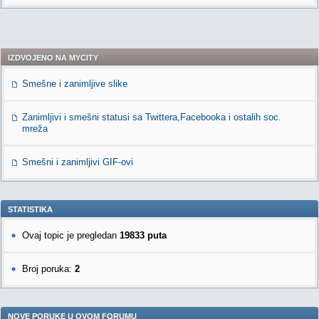
IZDVOJENO NA MYCITY
Smešne i zanimljive slike
Zanimljivi i smešni statusi sa Twittera,Facebooka i ostalih soc.
mreža
Smešni i zanimljivi GIF-ovi
STATISTIKA
Ovaj topic je pregledan
19833 puta
Broj poruka:
2
NOVE PORUKE U OVOM FORUMU