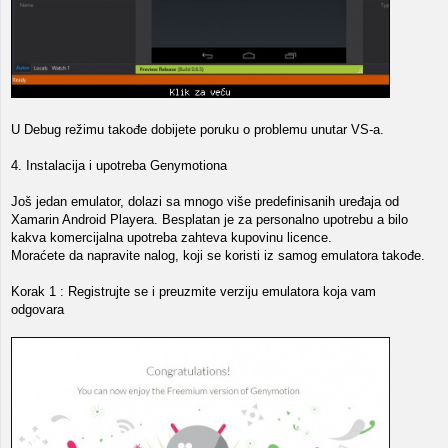
U Debug režimu takođe dobijete poruku o problemu unutar VS-a.
4. Instalacija i upotreba Genymotiona
Još jedan emulator, dolazi sa mnogo više predefinisanih uređaja od
Xamarin Android Playera. Besplatan je za personalno upotrebu a bilo
kakva komercijalna upotreba zahteva kupovinu licence.
Moraćete da napravite nalog, koji se koristi iz samog emulatora takođe.
Korak 1 : Registrujte se i preuzmite verziju emulatora koja vam
odgovara