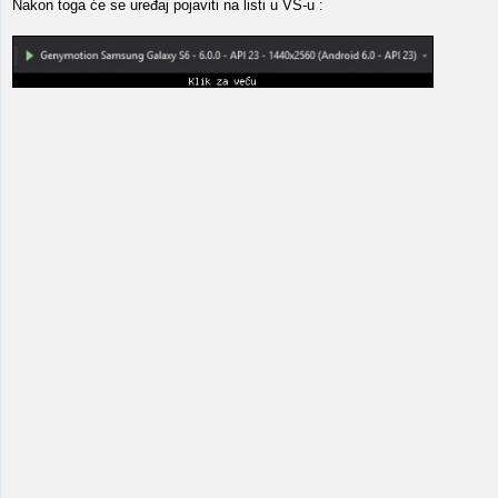
Nakon toga će se uređaj pojaviti na listi u VS-u :