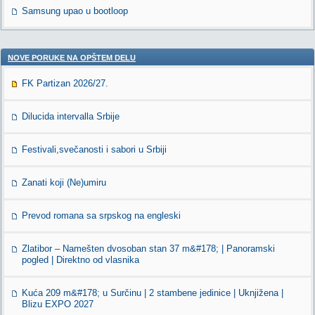
Samsung upao u bootloop
NOVE PORUKE NA OPŠTEM DELU
FK Partizan 2026/27.
Dilucida intervalla Srbije
Festivali,svečanosti i sabori u Srbiji
Zanati koji (Ne)umiru
Prevod romana sa srpskog na engleski
Zlatibor – Namešten dvosoban stan 37 m&#178; | Panoramski
pogled | Direktno od vlasnika
Kuća 209 m&#178; u Surčinu | 2 stambene jedinice | Uknjižena |
Blizu EXPO 2027