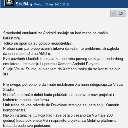
Srki94
Poslao: 30 Apr 2016 23:11
10
Standardni emulatori za Android uređaje su kod mene na mašini
katastrofa.
Toliko su spori da su gotovo neupotrebljivi.
Probao sam par preporučenih trikova da rešim te probleme, ali izgleda
da oni ne pomažu na AMD-u.
Evo površnih i kratkih tutorijala za upotrebu pravog uređaja, standardnog
emulatora i instalaciju i upotrebu Xamarin Android Playera.
Ciljaju Visual Studio, ali verujem da Xamarin može da se koristi za bilo
šta.
Pre svega, potrebno je da imate instaliranu Xamarin integraciju za Visual
Studio.
Najlakše se može dobiti kada pokušate da napravite novi projekat i
izaberete mobilnu platformu.
Link treba da vas odvede do Download stranice za instalaciju Xamarin
komponenata.
Nakon instalacije (... koja kao i sve ostalo vezano za VS traje 200
godina) kada pokrenete VS i napravite projekat za Mobilnu platformu,
treba da bude sve podešeno.