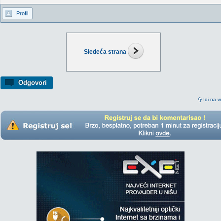
Profil
Sledeća strana
Odgovori
Idi na v