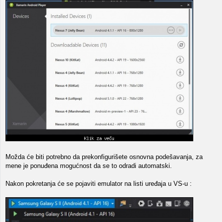
Možda će biti potrebno da prekonfigurišete osnovna podešavanja, za
mene je ponuđena mogućnost da se to odradi automatski.
Nakon pokretanja će se pojaviti emulator na listi uređaja u VS-u :