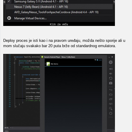
Deploy proces je isti kao i na pravom uređaju, možda nešto sporije ali u
mom slučaju svakako bar 20 puta brže od standardnog emulatora.