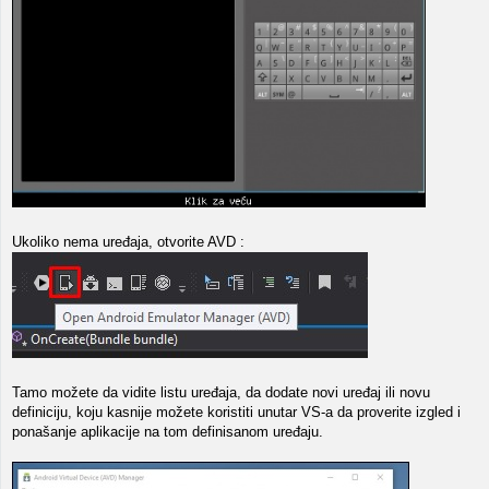
Ukoliko nema uređaja, otvorite AVD :
Tamo možete da vidite listu uređaja, da dodate novi uređaj ili novu
definiciju, koju kasnije možete koristiti unutar VS-a da proverite izgled i
ponašanje aplikacije na tom definisanom uređaju.