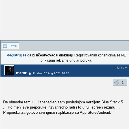
Profil
Registruj se
da bi učestvovao u diskusiji.
Registrovanim korisnicima se NE
prikazuju reklame unutar poruka.
Idi na vr
mrmr
Poslao: 05 Avg 2021 18:08
1
Da obnovim temu ... Iznenadjen sam poslednjom verzijom Blue Stack 5
,,, Po meni sve preporuke inzvanredno radi i to u full screen rezimu ...
Preporuka za gotovo sve igrice i aplikacije sa App Store Android.