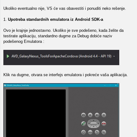
Ukoliko eventualno nije, VS će vas obavestiti i ponuditi neko rešenje.
1.
Upotreba standardnih emulatora iz Android SDK-a
Ovo je krajnje jednostavno. Ukoliko je sve podešeno, kada želite da
testirate aplikaciju, standardno dugme za Debug dobiće naziv
podešenog Emulatora :
Klik na dugme, otvara se interfejs emulatora i pokreće vaša aplikacija.