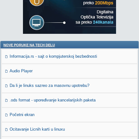
NOVE PORUKE NA TECH DELU
Informacija.rs - sajt o kompjuterskoj bezbednosti
Audio Player
Da li je linuks sazreo za masovnu upotrebu?
.ods format - upoređivanje kancelarijskih paketa
Početni ekran
Ocitavanje Licnih karti u linuxu