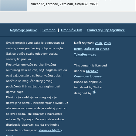
vuksa72
,
zdrebac
,
ZetaMan
,
zivojin32
,
79693
|
|
Najnovije poruke
Sitemap
Urednički tim
Članci MyCity zajednice
,
Svaki korisnik ovog sajta je odgovoran za
Naši sajtovi:
Vesti
Vojni
sadržaj svoje poruke koju objavi na sajtu.
,
,
forum
Zaštita od virusa
Sajt se odriče svake odgovornosti za
TekstPesme.rs
sadržaj tih poruka.
Postavljanjem vaše poruke ili vašeg
This content is licensed
autorskog dela na ovaj sajt, saglasni ste da
under a
Creative
ovaj sajt postaje distributer vašeg dela, i
Commons License
.
odričete se mogućnosti njegovog
Based on phpBB 2,
povlačenja ili brisanja, bez saglasnosti
translated by Simke,
uprave sajta.
designed by
Distribucija sadržaja sa ovog sajta je
dozvoljena samo u nekomercijalne svrhe, uz
obaveznu napomenu da je sadržaj preuzet
sa ovog sajta, i uz obavezno navođenje
adrese MyCity sajta. Za sve ostale vidove
distribucije obavezni ste da prethodno
zatražite odobrenje od
vlasnika MyCity
sajta
.