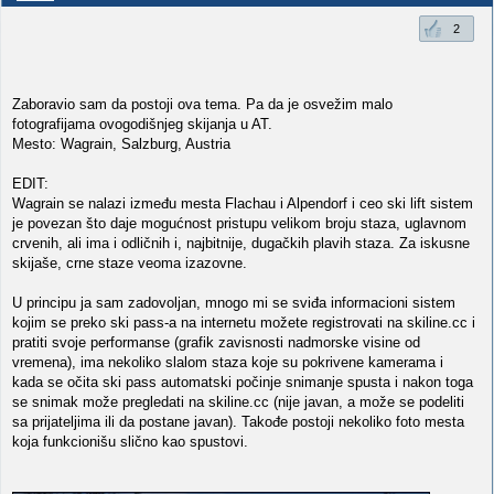
2
Zaboravio sam da postoji ova tema. Pa da je osvežim malo
fotografijama ovogodišnjeg skijanja u AT.
Mesto: Wagrain, Salzburg, Austria
EDIT:
Wagrain se nalazi između mesta Flachau i Alpendorf i ceo ski lift sistem
je povezan što daje mogućnost pristupu velikom broju staza, uglavnom
crvenih, ali ima i odličnih i, najbitnije, dugačkih plavih staza. Za iskusne
skijaše, crne staze veoma izazovne.
U principu ja sam zadovoljan, mnogo mi se sviđa informacioni sistem
kojim se preko ski pass-a na internetu možete registrovati na skiline.cc i
pratiti svoje performanse (grafik zavisnosti nadmorske visine od
vremena), ima nekoliko slalom staza koje su pokrivene kamerama i
kada se očita ski pass automatski počinje snimanje spusta i nakon toga
se snimak može pregledati na skiline.cc (nije javan, a može se podeliti
sa prijateljima ili da postane javan). Takođe postoji nekoliko foto mesta
koja funkcionišu slično kao spustovi.