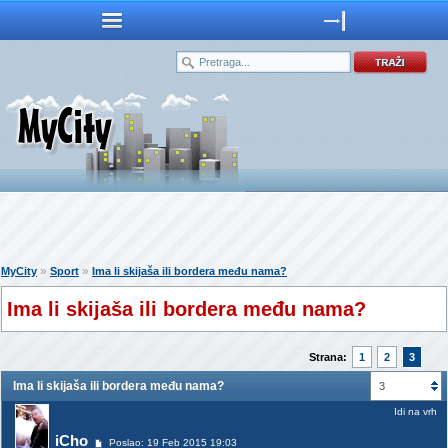
»
»
MyCity
Sport
Ima li skijaša ili bordera među nama?
Ima li skijaša ili bordera među nama?
Strana:
1
2
3
Ima li skijaša ili bordera među nama?
3
Idi na vrh
iCho
Poslao: 19 Feb 2015 19:03