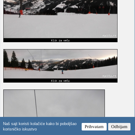
Naš sajt koristi kolačiće kako bi poboljšao
Prihvatam
Odbijam
korisničko iskustvo