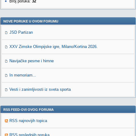
Broj poruka:
32
NOVE PORUKE U OVOM FORUMU
JSD Partizan
XXV Zimske Olimpijske igre, Milano/Kortina 2026.
Navijačke pesme i himne
In memoriam...
Vesti i zanimljivosti iz sveta sporta
RSS FEED-OVI OVOG FORUMA
RSS najnovijih topica
RSS poslednjih poruka