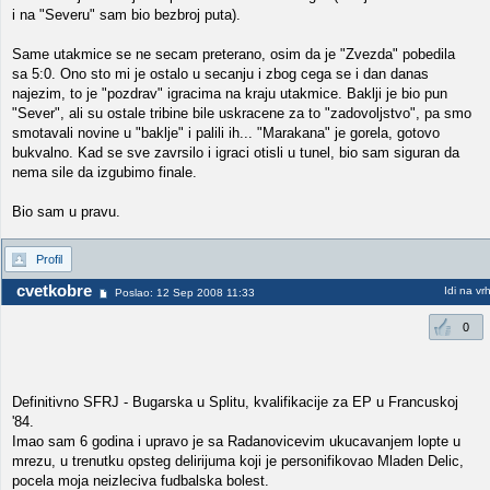
i na "Severu" sam bio bezbroj puta).
Same utakmice se ne secam preterano, osim da je "Zvezda" pobedila
sa 5:0. Ono sto mi je ostalo u secanju i zbog cega se i dan danas
najezim, to je "pozdrav" igracima na kraju utakmice. Baklji je bio pun
"Sever", ali su ostale tribine bile uskracene za to "zadovoljstvo", pa smo
smotavali novine u "baklje" i palili ih... "Marakana" je gorela, gotovo
bukvalno. Kad se sve zavrsilo i igraci otisli u tunel, bio sam siguran da
nema sile da izgubimo finale.
Bio sam u pravu.
Profil
cvetkobre
Idi na vr
Poslao: 12 Sep 2008 11:33
0
Definitivno SFRJ - Bugarska u Splitu, kvalifikacije za EP u Francuskoj
'84.
Imao sam 6 godina i upravo je sa Radanovicevim ukucavanjem lopte u
mrezu, u trenutku opsteg delirijuma koji je personifikovao Mladen Delic,
pocela moja neizleciva fudbalska bolest.