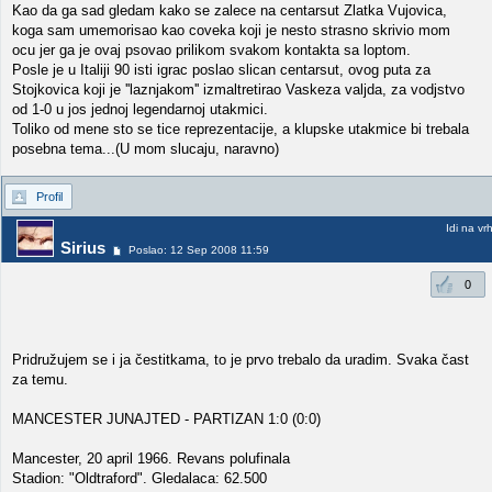
Kao da ga sad gledam kako se zalece na centarsut Zlatka Vujovica,
koga sam umemorisao kao coveka koji je nesto strasno skrivio mom
ocu jer ga je ovaj psovao prilikom svakom kontakta sa loptom.
Posle je u Italiji 90 isti igrac poslao slican centarsut, ovog puta za
Stojkovica koji je ''laznjakom'' izmaltretirao Vaskeza valjda, za vodjstvo
od 1-0 u jos jednoj legendarnoj utakmici.
Toliko od mene sto se tice reprezentacije, a klupske utakmice bi trebala
posebna tema...(U mom slucaju, naravno)
Profil
Idi na vr
Sirius
Poslao: 12 Sep 2008 11:59
0
Pridružujem se i ja čestitkama, to je prvo trebalo da uradim. Svaka čast
za temu.
MANCESTER JUNAJTED - PARTIZAN 1:0 (0:0)
Mancester, 20 april 1966. Revans polufinala
Stadion: "Oldtraford". Gledalaca: 62.500