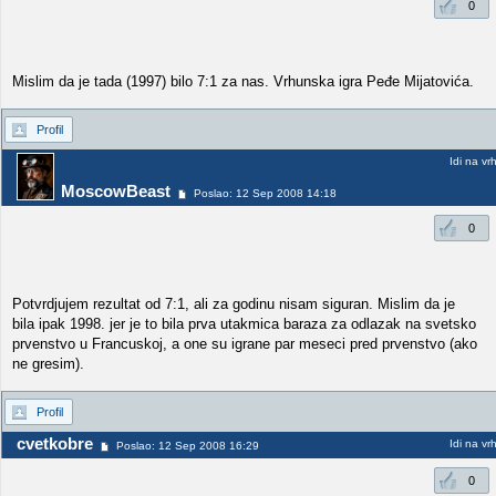
0
Mislim da je tada (1997) bilo 7:1 za nas. Vrhunska igra Peđe Mijatovića.
Profil
Idi na vr
MoscowBeast
Poslao: 12 Sep 2008 14:18
0
Potvrdjujem rezultat od 7:1, ali za godinu nisam siguran. Mislim da je
bila ipak 1998. jer je to bila prva utakmica baraza za odlazak na svetsko
prvenstvo u Francuskoj, a one su igrane par meseci pred prvenstvo (ako
ne gresim).
Profil
cvetkobre
Idi na vr
Poslao: 12 Sep 2008 16:29
0