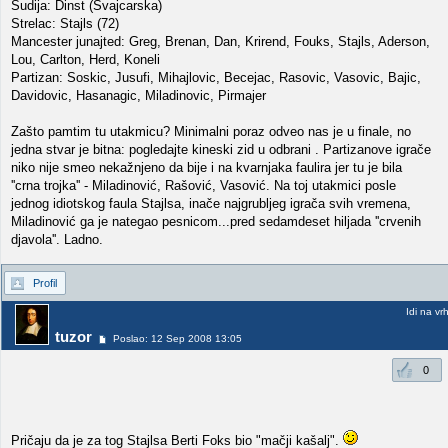
Sudija: Dinst (Svajcarska)
Strelac: Stajls (72)
Mancester junajted: Greg, Brenan, Dan, Krirend, Fouks, Stajls, Aderson,
Lou, Carlton, Herd, Koneli
Partizan: Soskic, Jusufi, Mihajlovic, Becejac, Rasovic, Vasovic, Bajic,
Davidovic, Hasanagic, Miladinovic, Pirmajer
Zašto pamtim tu utakmicu? Minimalni poraz odveo nas je u finale, no
jedna stvar je bitna: pogledajte kineski zid u odbrani . Partizanove igrače
niko nije smeo nekažnjeno da bije i na kvarnjaka faulira jer tu je bila
''crna trojka'' - Miladinović, Rašović, Vasović. Na toj utakmici posle
jednog idiotskog faula Stajlsa, inače najgrubljeg igrača svih vremena,
Miladinović ga je nategao pesnicom...pred sedamdeset hiljada ''crvenih
djavola''. Ladno.
Profil
Idi na vr
tuzor
Poslao: 12 Sep 2008 13:05
0
Pričaju da je za tog Stajlsa Berti Foks bio "mačji kašalj".