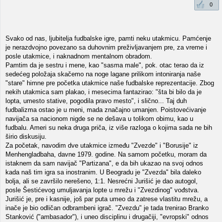
0
Svako od nas, ljubitelja fudbalske igre, pamti neku utakmicu. Pamćenje
je nerazdvojno povezano sa duhovnim preživljavanjem pre, za vreme i
posle utakmice, i naknadnom mentalnom obradom.
Pamtim da je sestru i mene, kao "sasma male", pok. otac terao da iz
sedećeg položaja skačemo na noge lagane prilikom intoniranja naše
"stare" himne pre početka utakmice naše fudbalske reprezentacije. Zbog
nekih utakmica sam plakao, i mesecima fantazirao: "šta bi bilo da je
lopta, umesto stative, pogodila pravo mesto", i slično... Taj duh
fudbalizma ostao je u meni, mada značajno umanjen. Poistovećivanje
navijača sa nacionom nigde se ne dešava u tolikom obimu, kao u
fudbalu. Ameri su neka druga priča, iz više razloga o kojima sada ne bih
širio diskusiju.
Za početak, navodim dve utakmice između "Zvezde" i "Borusije" iz
Menhengladbaha, davne 1979. godine. Na samom početku, moram da
istaknem da sam navijač "Partizana", e da bih ukazao na svoj odnos
kada naš tim igra sa inostranim. U Beogradu je "Zvezda" bila daleko
bolja, ali se završilo nerešeno, 1:1. Nesrećni Jurišić je dao autogol,
posle Šestićevog umuljavanja lopte u mrežu i "Zvezdinog" vođstva.
Jurišić je, pre i kasnije, još par puta umeo da zatrese vlastitu mrežu, a
inače je bio odličan odbrambeni igrač. "Zvezdu" je tada trenirao Branko
Stanković ("ambasador"), i uneo disciplinu i drugačiji, "evropski" odnos