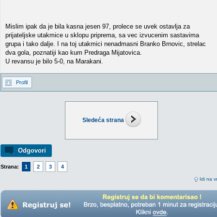
Mislim ipak da je bila kasna jesen 97, prolece se uvek ostavlja za
prijateljske utakmice u sklopu priprema, sa vec izvucenim sastavima
grupa i tako dalje. I na toj utakmici nenadmasni Branko Brnovic, strelac
dva gola, poznatiji kao kum Predraga Mijatovica.
U revansu je bilo 5-0, na Marakani.
Profil
Sledeća strana
Odgovori
Strana:
1
2
3
4
Idi na v