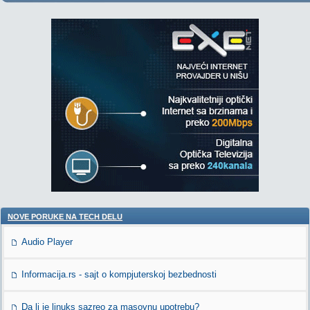
NOVE PORUKE NA TECH DELU
Audio Player
Informacija.rs - sajt o kompjuterskoj bezbednosti
Da li je linuks sazreo za masovnu upotrebu?