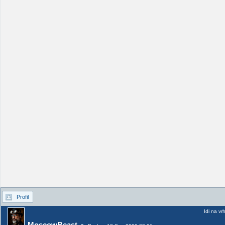
Profil
Idi na vr
MoscowBeast