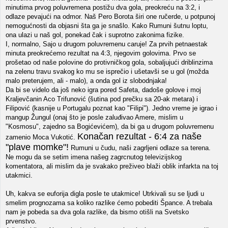
minutima prvog poluvremena postižu dva gola, preokreću na 3:2, i
odlaze pevajući na odmor. Naš Pero Borota širi one ručerde, u potpunoj
nemogućnosti da objasni šta ga je snašlo. Kako Rumuni šutnu loptu,
ona ulazi u naš gol, ponekad čak i suprotno zakonima fizike.
I, normalno, Sajo u drugom poluvremenu caruje! Za prvih petnaestak
minuta preokrećemo rezultat na 4:3, njegovim golovima. Prvo se
prošetao od naše polovine do protivničkog gola, sobaljujući driblinzima
na zelenu travu svakog ko mu se isprečio i ušetavši se u gol (možda
malo preterujem, ali - malo), a onda gol iz slobodnjaka!
Da bi se videlo da još neko igra pored Safeta, dadoše golove i moj
Kraljevčanin Aco Trifunović (šutina pod prečku sa 20-ak metara) i
Filipović (kasnije u Portugalu poznat kao "Filipi"). Jedno vreme je igrao i
mangup Žungul (onaj što je posle zaluđivao Amere, mislim u
"Kosmosu", zajedno sa Bogićevićem), da bi ga u drugom poluvremenu
Konačan rezultat - 6:4 za naše
zamenio Moca Vukotić.
"plave momke"!
Rumuni u čudu, naši zagrljeni odlaze sa terena.
Ne mogu da se setim imena našeg zagrcnutog televizijskog
komentatora, ali mislim da je svakako preživeo blaži oblik infarkta na toj
utakmici.
Uh, kakva se euforija digla posle te utakmice! Utrkivali su se ljudi u
smelim prognozama sa koliko razlike ćemo pobediti Špance. A trebala
nam je pobeda sa dva gola razlike, da bismo otišli na Svetsko
prvenstvo.