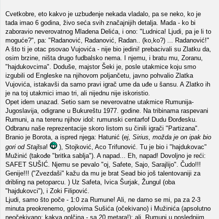
Cvetkobre, eto kakvo je uzbuđenje nekada vladalo, pa se neko, ko je
tada imao 6 godina, živo seća svih značajnijih detalja. Mada - ko bi
zaboravio neverovatnog Mladena Delića, i ono: "Ludnica! Ljudi, pa je li to
moguće?", pa: "Radanović, Radanović, Radan.. (ko,ko?) ... Radanović!"
A što ti je otac psovao Vujovića - nije bio jedini! prebacivali su Zlatku da,
osim brzine, ništa drugo fudbalsko nema. I njemu, i bratu mu, Zoranu,
"hajdukovcima". Doduše, majstor Šeki je, posle utakmice koju smo
izgubili od Engleske na njihovom poljančetu, javno pohvalio Zlatka
Vujovića, istakavši da samo pravi igrač ume da uđe u šansu. A Zlatko ih
je na toj utakmici imao tri, ali nijednu nije iskoristio.
Opet idem unazad. Setio sam se neverovatne utakmice Rumunija-
Jugoslavija, odigrane u Bukureštu 1977. godine. Na tribinama raspevani
Rumuni, a na terenu njihov idol: rumunski centarfof Dudu Đorđesku.
Odbranu naše reprezentacije skoro listom su činili igrači "Partizana".
Branio je Borota, a ispred njega: Hatunić (
ej, Sirius, možda je on ipak bio
gori od Stajlsa
!
), Stojković, Aco Trifunović. Tu je bio i "hajdukovac"
Mužinić (takođe "britka sablja"). A napad... Eh, napad! Dovoljno je reći:
SAFET SUŠIĆ. Njemu se pevalo "oj, Safete, Sajo, Sarajlijo". Čudo!!!
Genije!!! ("Zvezdaši" kažu da mu je brat Sead bio još talentovaniji za
dribling na petoparcu. ) Uz Safeta, Ivica Šurjak, Žungul (oba
"hajdukovci"), i Zoki Filipović.
Ljudi, samo što poče - 1:0 za Rumune! Ali, ne damo se mi, pa za 2-3
minuta preokrenemo, golovima Sušića (očekivano) i Mužinića (apsolutno
neočekivano; kakva golčina - sa 20 metara!); ali, Rumuni u poslednjim