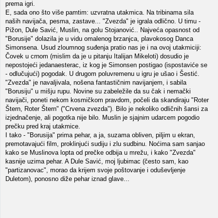
prema igri.
E, sada ono što više pamtim: uzvratna utakmica. Na tribinama sila
naših navijača, pesma, zastave... "Zvezda" je igrala odlično. U timu -
Pižon, Dule Savić, Muslin, na golu Stojanović.. Najveća opasnost od
"Borusije" dolazila je u vidu omalenog brzanjca, plavokosog Danca
Simonsena. Usud zloumnog suđenja pratio nas je i na ovoj utakmiciji:
Čovek u crnom (mislim da je u pitanju Italijan Mikeloti) dosudio je
nepostojeći jedanaesterac, iz kog je Simonsen postigao (ispostaviće se
- odlučujući) pogodak. U drugom poluvremenu u igru je ušao i Šestić.
"Zvezda" je navaljivala, nošena fantastičnim navijanjem, i sabila
"Borusiju" u mišju rupu. Novine su zabeležile da su čak i nemački
navijači, poneti nekom kosmičkom pravdom, počeli da skandiraju "Roter
Štern, Roter Štern" ("Crvena zvezda"). Bilo je nekoliko odličnih šansi za
izjednačenje, ali pogotka nije bilo. Muslin je sjajnim udarcem pogodio
prečku pred kraj utakmice.
I tako - "Borusija" prima pehar, a ja, suzama obliven, piljim u ekran,
premotavajući film, proklinjući sudiju i zlu sudbinu. Noćima sam sanjao
kako se Muslinova lopta od prečke odbija u mrežu, i kako "Zvezda"
kasnije uzima pehar. A Dule Savić, moj ljubimac (često sam, kao
"partizanovac", morao da krijem svoje poštovanje i oduševljenje
Duletom), ponosno diže pehar iznad glave...