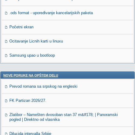
.ods format - upoređivanje kancelarijskih paketa
Početni ekran
Ocitavanje Licnih karti u linuxu
Samsung upao u bootloop
NOVE PORUKE NA OPŠTEM DELU
Prevod romana sa srpskog na engleski
FK Partizan 2026/27.
Zlatibor – Namešten dvosoban stan 37 m&#178; | Panoramski
pogled | Direktno od vlasnika
Dilucida intervalla Srbije