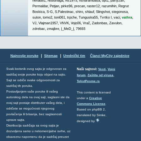
nenad81
,
Nobunaga
,
Ns1975
,
nsharambasa
,
opt1
,
partyzan
,
Permaldar
,
Petjan
,
pirke96
,
precan
,
raster12
,
razumihin
,
Regrut
Boskica
,
S-G
,
S.Palestinac
,
shiro
,
shlauf
,
Slingshot
,
stegonosa
,
suton
,
tomo2
,
toni061
,
trpche
,
Tunguska55
,
Tvrtko I
,
vaci
,
vathra
,
VJ
,
Vlajman1957
,
VNVK
,
Vojo06
,
Vrač
,
Zadonbas
,
Zavulon
,
zdrebac
,
zmajbre
,
|_MeD_|
,
79693
|
|
Najnovije poruke
Sitemap
Urednički tim
Članci MyCity zajednice
,
Svaki korisnik ovog sajta je odgovoran za
Naši sajtovi:
Vesti
Vojni
sadržaj svoje poruke koju objavi na sajtu.
,
,
forum
Zaštita od virusa
Sajt se odriče svake odgovornosti za
TekstPesme.rs
sadržaj tih poruka.
Postavljanjem vaše poruke ili vašeg
This content is licensed
autorskog dela na ovaj sajt, saglasni ste da
under a
Creative
ovaj sajt postaje distributer vašeg dela, i
Commons License
.
odričete se mogućnosti njegovog
Based on phpBB 2,
povlačenja ili brisanja, bez saglasnosti
translated by Simke,
uprave sajta.
designed by
Distribucija sadržaja sa ovog sajta je
dozvoljena samo u nekomercijalne svrhe, uz
obaveznu napomenu da je sadržaj preuzet