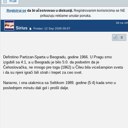
Profil
Registruj se
da bi učestvovao u diskusiji.
Registrovanim korisnicima se NE
prikazuju reklame unutar poruka.
Idi na vr
Sirius
Poslao: 12 Sep 2008 09:07
0
Definitino Partizan-Sparta u Beogradu, godine 1966. U Pragu smo
izgubili sa 4:1, a u Beogradu je bilo 5:0. da podsetim da je
Čehoslovačka, ne mnogo pre toga (1962) u Čileu bila vicešampion sveta
i da su njeni igrači bili strah i trepet za ceo svet.
Naravno, i ona utakmica sa Seltikom 1989. godine (5:4) kada smo u
poslednjem minutu dali gol i prošli dalje.