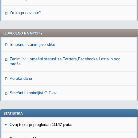
Za koga navijate?
IZDVOJENO NA MYCITY
Smešne i zanimljive slike
Zanimljivi i smešni statusi sa Twittera,Facebooka i ostalih soc.
mreža
Poruka dana
Smešni i zanimljivi GIF-ovi
STATISTIKA
Ovaj topic je pregledan
11147 puta