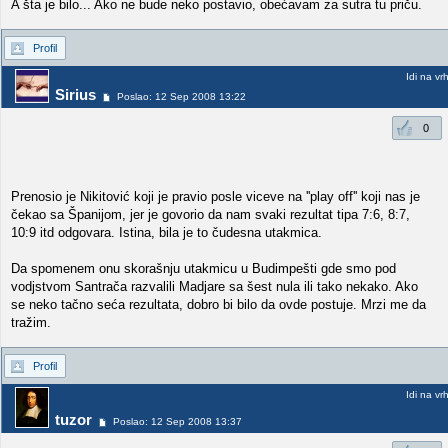
A šta je bilo... Ako ne bude neko postavio, obećavam za sutra tu priču.
Profil
Idi na vr
Sirius
Poslao: 12 Sep 2008 13:22
0
Prenosio je Nikitović koji je pravio posle viceve na ''play off'' koji nas je
čekao sa Španijom, jer je govorio da nam svaki rezultat tipa 7:6, 8:7,
10:9 itd odgovara. Istina, bila je to čudesna utakmica.
Da spomenem onu skorašnju utakmicu u Budimpešti gde smo pod
vodjstvom Santrača razvalili Madjare sa šest nula ili tako nekako. Ako
se neko tačno seća rezultata, dobro bi bilo da ovde postuje. Mrzi me da
tražim.
Profil
Idi na vr
tuzor
Poslao: 12 Sep 2008 13:37