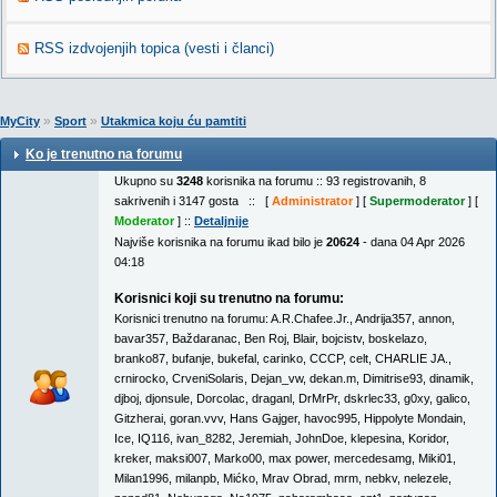
RSS izdvojenjih topica (vesti i članci)
»
»
MyCity
Sport
Utakmica koju ću pamtiti
Ko je trenutno na forumu
Ukupno su
3248
korisnika na forumu :: 93 registrovanih, 8
sakrivenih i 3147 gosta :: [
Administrator
] [
Supermoderator
] [
Moderator
] ::
Detaljnije
Najviše korisnika na forumu ikad bilo je
20624
- dana 04 Apr 2026
04:18
Korisnici koji su trenutno na forumu:
Korisnici trenutno na forumu:
A.R.Chafee.Jr.
,
Andrija357
,
annon
,
bavar357
,
Baždaranac
,
Ben Roj
,
Blair
,
bojcistv
,
boskelazo
,
branko87
,
bufanje
,
bukefal
,
carinko
,
CCCP
,
celt
,
CHARLIE JA.
,
crnirocko
,
CrveniSolaris
,
Dejan_vw
,
dekan.m
,
Dimitrise93
,
dinamik
,
djboj
,
djonsule
,
Dorcolac
,
draganl
,
DrMrPr
,
dskrlec33
,
g0xy
,
galico
,
Gitzherai
,
goran.vvv
,
Hans Gajger
,
havoc995
,
Hippolyte Mondain
,
Ice
,
IQ116
,
ivan_8282
,
Jeremiah
,
JohnDoe
,
klepesina
,
Koridor
,
kreker
,
maksi007
,
Marko00
,
max power
,
mercedesamg
,
Miki01
,
Milan1996
,
milanpb
,
Mićko
,
Mrav Obrad
,
mrm
,
nebkv
,
nelezele
,