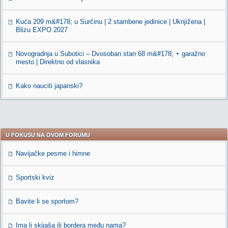
Kuća 209 m&#178; u Surčinu | 2 stambene jedinice | Uknjižena |
Blizu EXPO 2027
Novogradnja u Subotici – Dvosoban stan 68 m&#178; + garažno
mesto | Direktno od vlasnika
Kako nauciti japanski?
U FOKUSU NA OVOM FORUMU
Navijačke pesme i himne
Sportski kviz
Bavite li se sportom?
Ima li skijaša ili bordera među nama?