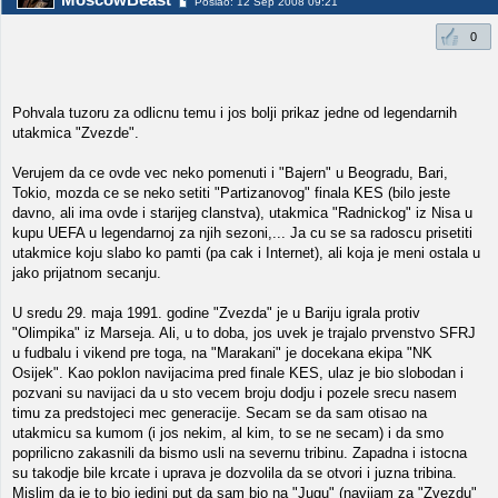
Poslao: 12 Sep 2008 09:21
0
Pohvala tuzoru za odlicnu temu i jos bolji prikaz jedne od legendarnih
utakmica "Zvezde".
Verujem da ce ovde vec neko pomenuti i "Bajern" u Beogradu, Bari,
Tokio, mozda ce se neko setiti "Partizanovog" finala KES (bilo jeste
davno, ali ima ovde i starijeg clanstva), utakmica "Radnickog" iz Nisa u
kupu UEFA u legendarnoj za njih sezoni,... Ja cu se sa radoscu prisetiti
utakmice koju slabo ko pamti (pa cak i Internet), ali koja je meni ostala u
jako prijatnom secanju.
U sredu 29. maja 1991. godine "Zvezda" je u Bariju igrala protiv
"Olimpika" iz Marseja. Ali, u to doba, jos uvek je trajalo prvenstvo SFRJ
u fudbalu i vikend pre toga, na "Marakani" je docekana ekipa "NK
Osijek". Kao poklon navijacima pred finale KES, ulaz je bio slobodan i
pozvani su navijaci da u sto vecem broju dodju i pozele srecu nasem
timu za predstojeci mec generacije. Secam se da sam otisao na
utakmicu sa kumom (i jos nekim, al kim, to se ne secam) i da smo
poprilicno zakasnili da bismo usli na severnu tribinu. Zapadna i istocna
su takodje bile krcate i uprava je dozvolila da se otvori i juzna tribina.
Mislim da je to bio jedini put da sam bio na "Jugu" (navijam za "Zvezdu"