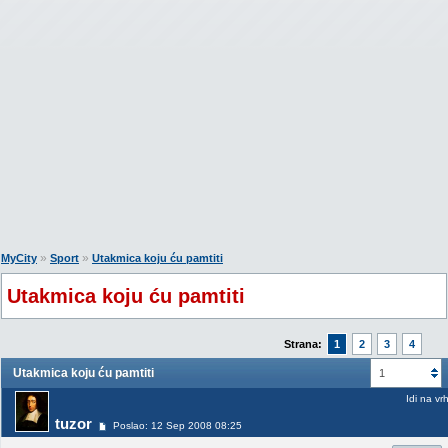
»
»
MyCity
Sport
Utakmica koju ću pamtiti
Utakmica koju ću pamtiti
Strana:
1
2
3
4
Utakmica koju ću pamtiti
1
Idi na vr
tuzor
Poslao: 12 Sep 2008 08:25