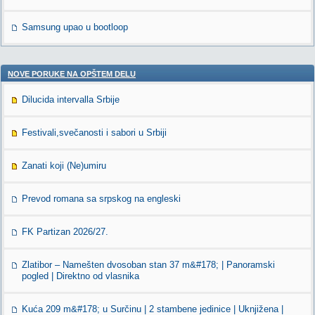
Samsung upao u bootloop
NOVE PORUKE NA OPŠTEM DELU
Dilucida intervalla Srbije
Festivali,svečanosti i sabori u Srbiji
Zanati koji (Ne)umiru
Prevod romana sa srpskog na engleski
FK Partizan 2026/27.
Zlatibor – Namešten dvosoban stan 37 m&#178; | Panoramski
pogled | Direktno od vlasnika
Kuća 209 m&#178; u Surčinu | 2 stambene jedinice | Uknjižena |