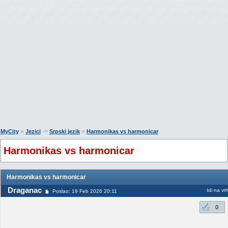
»
->
»
MyCity
Jezici
Srpski jezik
Harmonikas vs harmonicar
Harmonikas vs harmonicar
Harmonikas vs harmonicar
Draganac
Idi na vr
Poslao: 19 Feb 2026 20:11
0