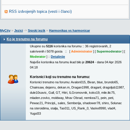
RSS izdvojenjih topica (vesti i članci)
»
->
»
MyCity
Jezici
Srpski jezik
Harmonikas vs harmonicar
Ko je trenutno na forumu
Ukupno su
5116
korisnika na forumu :: 36 registrovanih, 2
sakrivenih i 5078 gosta :: [
Administrator
] [
Supermoderator
] [
Moderator
] ::
Detaljnije
Najviše korisnika na forumu ikad bilo je
20624
- dana 04 Apr 2026
04:18
Korisnici koji su trenutno na forumu:
Korisnici trenutno na forumu:
Avalon015
,
Bivan
,
blue
,
brundo65
,
Chainsaw
,
dejanru
,
dekan.m
,
Dragan1998
,
draganl
,
dragoljub11987
,
dule10savic
,
Gall
,
GT
,
Hitri
,
ILGromovnik
,
koko19
,
mile.ilic75
,
mladen.zovko
,
moldway
,
Mrav Obrad
,
nemkea71
,
pein
,
peti
,
Pewac21
,
PrincipL
,
sales
,
Semberija
,
shadower78
,
shiro
,
Solunac
na steroidima
,
stalja
,
Tas011
,
US_Rank_0
,
Vaske8990
,
vlad4
,
Yugol33