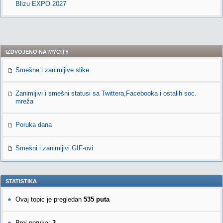
Blizu EXPO 2027
IZDVOJENO NA MYCITY
Smešne i zanimljive slike
Zanimljivi i smešni statusi sa Twittera,Facebooka i ostalih soc.
mreža
Poruka dana
Smešni i zanimljivi GIF-ovi
STATISTIKA
Ovaj topic je pregledan
535 puta
Broj poruka:
3