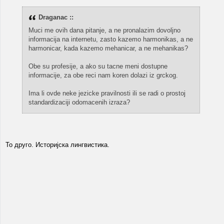
Draganac ::
Muci me ovih dana pitanje, a ne pronalazim dovoljno
informacija na internetu, zasto kazemo harmonikas, a ne
harmonicar, kada kazemo mehanicar, a ne mehanikas?
Obe su profesije, a ako su tacne meni dostupne
informacije, za obe reci nam koren dolazi iz grckog.
Ima li ovde neke jezicke pravilnosti ili se radi o prostoj
standardizaciji odomacenih izraza?
То друго. Историјска лингвистика.