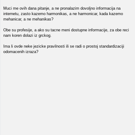
Muci me ovih dana pitanje, a ne pronalazim dovoljno informacija na
internetu, zasto kazemo harmonikas, a ne harmonicar, kada kazemo
mehanicar, a ne mehanikas?
Obe su profesije, a ako su tacne meni dostupne informacije, za obe reci
nam koren dolazi iz grckog.
Ima li ovde neke jezicke pravilnosti ili se radi o prostoj standardizaciji
odomacenih izraza?