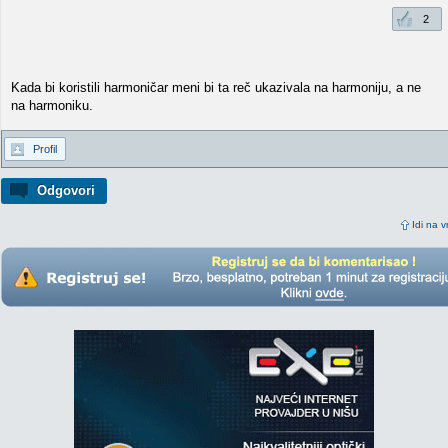
2
Kada bi koristili harmoničar meni bi ta reč ukazivala na harmoniju, a ne
na harmoniku.
Profil
Odgovori
Idi na v