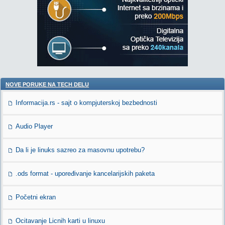
NOVE PORUKE NA TECH DELU
Informacija.rs - sajt o kompjuterskoj bezbednosti
Audio Player
Da li je linuks sazreo za masovnu upotrebu?
.ods format - upoređivanje kancelarijskih paketa
Početni ekran
Ocitavanje Licnih karti u linuxu