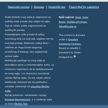
|
|
Najnovije poruke
Sitemap
Urednički tim
Članci MyCity zajednice
,
Svaki korisnik ovog sajta je odgovoran za
Naši sajtovi:
Vesti
Vojni
sadržaj svoje poruke koju objavi na sajtu.
,
,
forum
Zaštita od virusa
Sajt se odriče svake odgovornosti za
TekstPesme.rs
sadržaj tih poruka.
Postavljanjem vaše poruke ili vašeg
This content is licensed
autorskog dela na ovaj sajt, saglasni ste da
under a
Creative
ovaj sajt postaje distributer vašeg dela, i
Commons License
.
odričete se mogućnosti njegovog
Based on phpBB 2,
povlačenja ili brisanja, bez saglasnosti
translated by Simke,
uprave sajta.
designed by
Distribucija sadržaja sa ovog sajta je
dozvoljena samo u nekomercijalne svrhe, uz
obaveznu napomenu da je sadržaj preuzet
sa ovog sajta, i uz obavezno navođenje
adrese MyCity sajta. Za sve ostale vidove
distribucije obavezni ste da prethodno
zatražite odobrenje od
vlasnika MyCity
sajta
.
MyCity pokrenuo, administrira i razvija
Predrag Damnjanović
, a o uređenju sajta
se brine
MyCity Tim
.