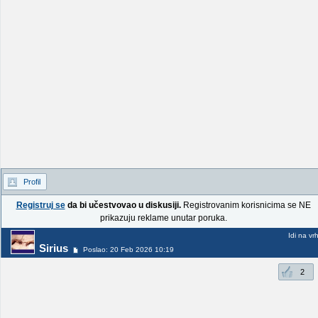
Profil
Registruj se
da bi učestvovao u diskusiji.
Registrovanim korisnicima se NE
prikazuju reklame unutar poruka.
Idi na vr
Sirius
Poslao: 20 Feb 2026 10:19
2