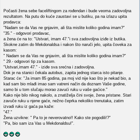
Počasti žena sebe faceliftingom za rođendan i bude veoma zadovoljna
rezultatom. Na putu do kuće zaustavi se u butiku, pa na izlazu upita
prodavca:
"Nadam se da Vas ne gnjavim, ali šta mislite koliko godina imam?"
"35." - odgovori prodavac,
a žena će na to: "Ustvari, imam 47."i sva zadovoljna iziđe iz butika.
Skokne zatim do Mekdonaldsa i nakon što naruči jelo, upita čoveka za
kasom:
" Nadam se da Vas ne gnjavim, ali šta mislite koliko godina imam?"
" 29.- odgovori tip za kasom.
"Ustvari,imam 47." - iziđe sva srećna i zadovoljna.
Dok je na stanici čekala autobus, zapita jednog starca isto pitanje.
Starac će: "Ja imam 85 godina, pa moj vid nije kao što je nekad bio, a
kad sam bio mlađi imao sam vatreni način da doznam Vaše godine,
samo bi u tom slučaju morao zavući ruku u vaše gaćice."
Kako nije bilo nikog nakolo, a znatiželja čini svoje, žena pristane. Stari
zavuče ruku u njene gaće, nežno čeprka nekoliko trenutaka, zatim
izvadi ruku iz gaća pa kaže:
"47."
Žena uzvikne: " Pa to je neverovatno!! Kako ste pogodili!?"
"Pa, bio sam iza Vas u Mekdonaldsu!".