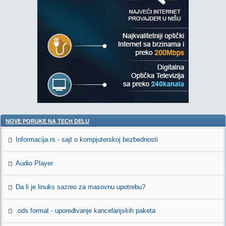
NOVE PORUKE NA TECH DELU
Informacija.rs - sajt o kompjuterskoj bezbednosti
Audio Player
Da li je linuks sazreo za masovnu upotrebu?
.ods format - upoređivanje kancelarijskih paketa