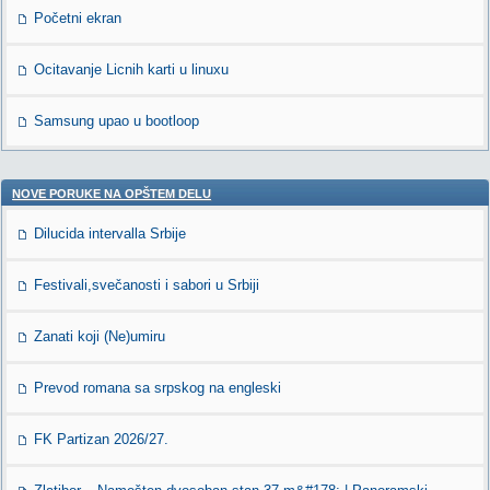
Početni ekran
Ocitavanje Licnih karti u linuxu
Samsung upao u bootloop
NOVE PORUKE NA OPŠTEM DELU
Dilucida intervalla Srbije
Festivali,svečanosti i sabori u Srbiji
Zanati koji (Ne)umiru
Prevod romana sa srpskog na engleski
FK Partizan 2026/27.