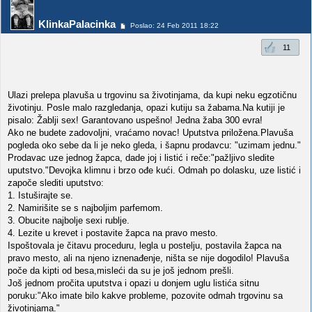
KlinkaPalacinka
Poslao: 24 Feb 2011 18:22
11
Ulazi prelepa plavuša u trgovinu sa životinjama, da kupi neku egzotičnu
životinju. Posle malo razgledanja, opazi kutiju sa žabama.Na kutiji je
pisalo: Žablji sex! Garantovano uspešno! Jedna žaba 300 evra!
Ako ne budete zadovoljni, vraćamo novac! Uputstva priložena.Plavuša
pogleda oko sebe da li je neko gleda, i šapnu prodavcu: "uzimam jednu."
Prodavac uze jednog žapca, dade joj i listić i reče:"pažljivo sledite
uputstvo."Devojka klimnu i brzo ođe kući. Odmah po dolasku, uze listić i
započe slediti uputstvo:
1. Istuširajte se.
2. Namirišite se s najboljim parfemom.
3. Obucite najbolje sexi rublje.
4. Lezite u krevet i postavite žapca na pravo mesto.
Ispoštovala je čitavu proceduru, legla u postelju, postavila žapca na
pravo mesto, ali na njeno iznenađenje, ništa se nije dogodilo! Plavuša
poče da kipti od besa,misleći da su je još jednom prešli.
Još jednom pročita uputstva i opazi u donjem uglu listića sitnu
poruku:"Ako imate bilo kakve probleme, pozovite odmah trgovinu sa
životinjama."