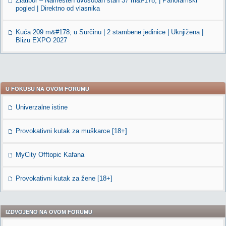
Zlatibor – Namešten dvosoban stan 37 m&#178; | Panoramski
pogled | Direktno od vlasnika
Kuća 209 m&#178; u Surčinu | 2 stambene jedinice | Uknjižena |
Blizu EXPO 2027
U FOKUSU NA OVOM FORUMU
Univerzalne istine
Provokativni kutak za muškarce [18+]
MyCity Offtopic Kafana
Provokativni kutak za žene [18+]
IZDVOJENO NA OVOM FORUMU