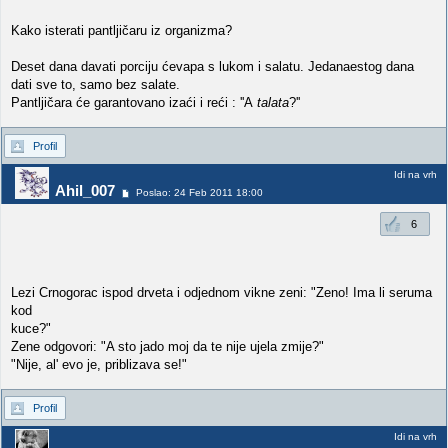
Kako isterati pantljičaru iz organizma?
Deset dana davati porciju ćevapa s lukom i salatu. Jedanaestog dana
dati sve to, samo bez salate.
Pantljičara će garantovano izaći i reći : ''A
talata
?''
Profil
Idi na vrh
Ahil_007
Poslao: 24 Feb 2011 18:00
6
Lezi Crnogorac ispod drveta i odjednom vikne zeni: "Zeno! Ima li seruma
kod
kuce?"
Zene odgovori: "A sto jado moj da te nije ujela zmije?"
"Nije, al' evo je, priblizava se!"
Profil
Idi na vrh