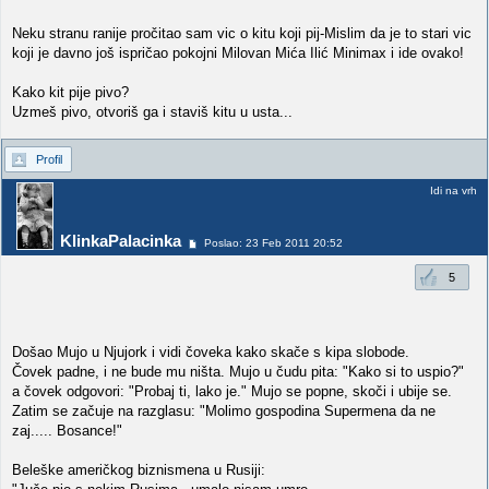
Neku stranu ranije pročitao sam vic o kitu koji pij-Mislim da je to stari vic
koji je davno još ispričao pokojni Milovan Mića Ilić Minimax i ide ovako!
Kako kit pije pivo?
Uzmeš pivo, otvoriš ga i staviš kitu u usta...
Profil
Idi na vrh
KlinkaPalacinka
Poslao: 23 Feb 2011 20:52
5
Došao Mujo u Njujork i vidi čoveka kako skače s kipa slobode.
Čovek padne, i ne bude mu ništa. Mujo u čudu pita: "Kako si to uspio?"
a čovek odgovori: "Probaj ti, lako je." Mujo se popne, skoči i ubije se.
Zatim se začuje na razglasu: "Molimo gospodina Supermena da ne
zaj..... Bosance!"
Beleške američkog biznismena u Rusiji: