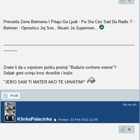
3
Prevarila Zena Betmena I Pitaju Ga Ljudi - Pa Sta Ces Sad Da Radis ? -
Betmen : Oprosticu Joj Sve , Nisam Ja Supermen...
---------------------------------------------------------------------------------------------------------
-----------
Znate li da u srpskom jeziku postoji "Buduće svršeno vreme"?
Seljak goni svinju kroz dvorište i kaže:
"JEB'O SAM TI MATER AKO TE UHVATIM!"
Profil
Idi na vrh
KlinkaPalacinka
Poslao: 23 Feb 2011 11:48
8