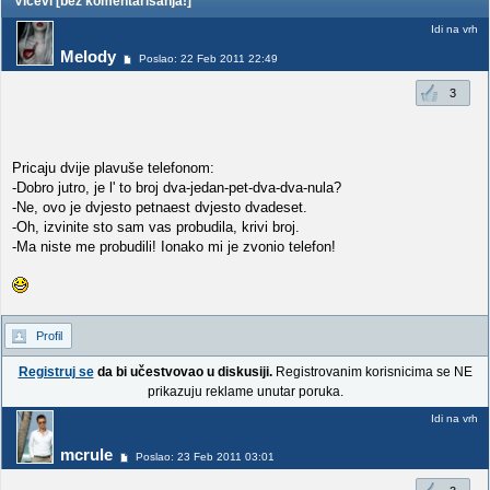
Vicevi [bez komentarisanja!]
Idi na vrh
Melody
Poslao: 22 Feb 2011 22:49
3
Pricaju dvije plavuše telefonom:
-Dobro jutro, je l' to broj dva-jedan-pet-dva-dva-nula?
-Ne, ovo je dvjesto petnaest dvjesto dvadeset.
-Oh, izvinite sto sam vas probudila, krivi broj.
-Ma niste me probudili! Ionako mi je zvonio telefon!
Profil
Registruj se
da bi učestvovao u diskusiji.
Registrovanim korisnicima se NE
prikazuju reklame unutar poruka.
Idi na vrh
mcrule
Poslao: 23 Feb 2011 03:01