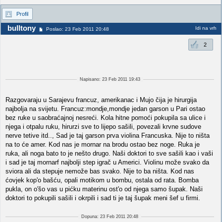
Profil
bulltony
Idi na vrh
Poslao: 23 Feb 2011 20:48
2
Napisano: 23 Feb 2011 19:43
Razgovaraju u Sarajevu francuz, amerikanac i Mujo čija je hirurgija
najbolja na svijetu. Francuz:mondje,mondje jedan garson u Pari ostao
bez ruke u saobraćajnoj nesreći. Kola hitne pomoći pokupila sa ulice i
njega i otpalu ruku, hirurzi sve to lijepo sašili, povezali krvne sudove
nerve tetive itd.., Sad je taj garson prva violina Francuska. Nije to ništa
na to će amer. Kod nas je mornar na brodu ostao bez noge. Ruka je
ruka, ali noga bato to je nešto drugo. Naši doktori to sve sašili kao i vaši
i sad je taj mornarf najbolji step igrač u Americi. Violinu može svako da
sviora ali da stepuje nemože bas svako. Nije to ba ništa. Kod nas
ćovjek kop'o bašću, opali motikom u bombu, ostala od rata. Bomba
pukla, on o'šo vas u pićku materinu ost'o od njega samo šupak. Naši
doktori to pokupili sašili i okrpili i sad ti je taj šupak meni šef u firmi.
Dopuna: 23 Feb 2011 20:48