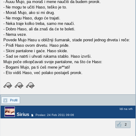
- Auuu Mujo, pa moraš i mene naučiti da budem prorok.
- Ne mogu te učiti Haso, teško je to.
- Moraš Mujo, ako si mi drug.
- Ne mogu Haso, dugo će trajati.
- Neka traje kolko treba, samo me nauči.
- Dobro Haso, ali da znaš da će te boleti.
- Nema veze.
Povede Mujo Hasu u obližnji šumarak, stade pored jednog drveta i reče:
- Priđi Haso ovom drvetu. Haso priđe.
- Skini pantalone i gaće. Haso skide.
- Sad se natrti i uhvati rukama stablo. Haso izvrši.
Mujo poče otkopčavati svoje pantalone, na što će Haso:
- Bogami Mujo, pa ti ćeš mene je**ati!
- Eto vidiš Haso, već polako postaješ prorok.
Profil
Idi na vrh
Sirius
Poslao: 24 Feb 2011 09:06
2