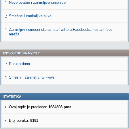
Neverovatne i zanimljive činjenice
Smešne i zanimljive slike
Zanimljivi i smešni statusi sa Twittera,Facebooka i ostalih soc.
mreža
IZDVOJENO NA MYCITY
Poruka dana
Smešni i zanimljivi GIF-ovi
STATISTIKA
Ovaj topic je pregledan
1684808 puta
Broj poruka:
8183