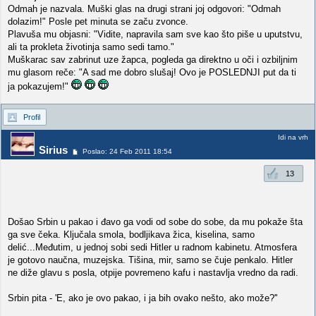
Odmah je nazvala. Muški glas na drugi strani joj odgovori: "Odmah
dolazim!" Posle pet minuta se začu zvonce.
Plavuša mu objasni: "Vidite, napravila sam sve kao što piše u uputstvu,
ali ta prokleta životinja samo sedi tamo."
Muškarac sav zabrinut uze žapca, pogleda ga direktno u oči i ozbiljnim
mu glasom reče: "A sad me dobro slušaj! Ovo je POSLEDNJI put da ti
ja pokazujem!"
Profil
Idi na vrh
Sirius
Poslao: 24 Feb 2011 18:54
13
Došao Srbin u pakao i đavo ga vodi od sobe do sobe, da mu pokaže šta
ga sve čeka. Ključala smola, bodljikava žica, kiselina, samo
delić...Međutim, u jednoj sobi sedi Hitler u radnom kabinetu. Atmosfera
je gotovo naučna, muzejska. Tišina, mir, samo se čuje penkalo. Hitler
ne diže glavu s posla, otpije povremeno kafu i nastavlja vredno da radi.
Srbin pita - 'E, ako je ovo pakao, i ja bih ovako nešto, ako može?''