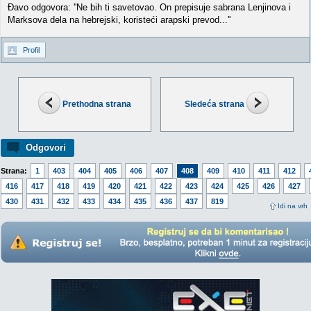
Đavo odgovora: ''Ne bih ti savetovao. On prepisuje sabrana Lenjinova i
Marksova dela na hebrejski, koristeći arapski prevod...''
Profil
Prethodna strana
Sledeća strana
Odgovori
Strana:
1
403
404
405
406
407
408
409
410
411
412
416
417
418
419
420
421
422
423
424
425
426
427
430
431
432
433
434
435
436
437
819
Idi na vrh