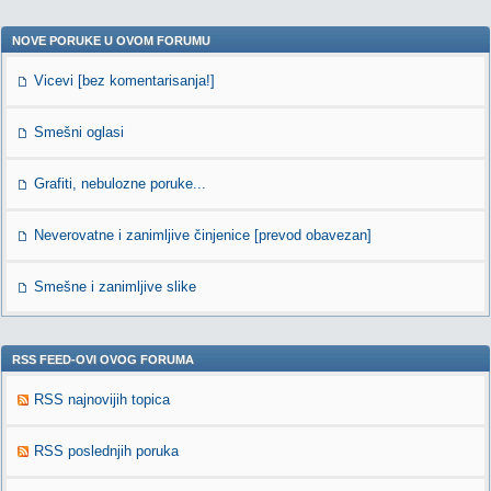
NOVE PORUKE U OVOM FORUMU
Vicevi [bez komentarisanja!]
Smešni oglasi
Grafiti, nebulozne poruke...
Neverovatne i zanimljive činjenice [prevod obavezan]
Smešne i zanimljive slike
RSS FEED-OVI OVOG FORUMA
RSS najnovijih topica
RSS poslednjih poruka