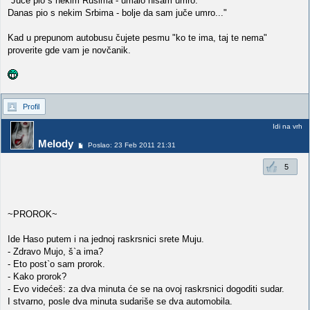
"Juče pio s nekim Rusima - umalo nisam umro.
Danas pio s nekim Srbima - bolje da sam juče umro..."
Kad u prepunom autobusu čujete pesmu "ko te ima, taj te nema"
proverite gde vam je novčanik.
Profil
Idi na vrh
Melody
Poslao: 23 Feb 2011 21:31
5
~PROROK~
Ide Haso putem i na jednoj raskrsnici srete Muju.
- Zdravo Mujo, š`a ima?
- Eto post`o sam prorok.
- Kako prorok?
- Evo videćeš: za dva minuta će se na ovoj raskrsnici dogoditi sudar.
I stvarno, posle dva minuta sudariše se dva automobila.