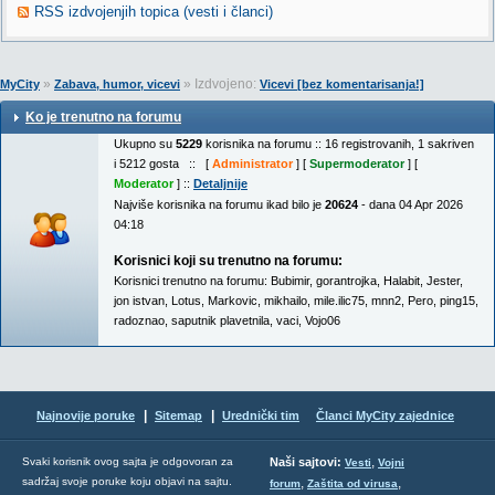
RSS izdvojenjih topica (vesti i članci)
»
» Izdvojeno:
MyCity
Zabava, humor, vicevi
Vicevi [bez komentarisanja!]
Ko je trenutno na forumu
Ukupno su
5229
korisnika na forumu :: 16 registrovanih, 1 sakriven
i 5212 gosta :: [
Administrator
] [
Supermoderator
] [
Moderator
] ::
Detaljnije
Najviše korisnika na forumu ikad bilo je
20624
- dana 04 Apr 2026
04:18
Korisnici koji su trenutno na forumu:
Korisnici trenutno na forumu:
Bubimir
,
gorantrojka
,
Halabit
,
Jester
,
jon istvan
,
Lotus
,
Markovic
,
mikhailo
,
mile.ilic75
,
mnn2
,
Pero
,
ping15
,
radoznao
,
saputnik plavetnila
,
vaci
,
Vojo06
|
|
Najnovije poruke
Sitemap
Urednički tim
Članci MyCity zajednice
,
Svaki korisnik ovog sajta je odgovoran za
Naši sajtovi:
Vesti
Vojni
sadržaj svoje poruke koju objavi na sajtu.
,
,
forum
Zaštita od virusa