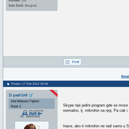
Poruke:
191
Gde živiš:
Beograd
Profil
Regi
Poslao: 17 Feb 2012 16:34
1l padr1n0
Anti Malware Fighter
Skype nije jedini program gde se moze ko
Rank 2
normalno, tj. mikrofon na njoj. Pa cak i 
Inace, ako ti mikrofon ne radi samo u 