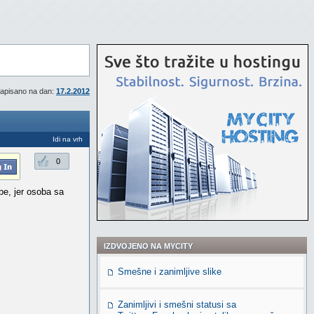
apisano na dan:
17.2.2012
Idi na vrh
0
pe, jer osoba sa
IZDVOJENO NA MYCITY
Smešne i zanimljive slike
Zanimljivi i smešni statusi sa