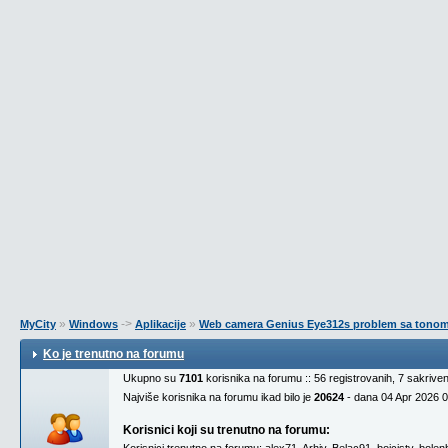
»
->
»
MyCity
Windows
Aplikacije
Web camera Genius Eye312s problem sa tono
Ko je trenutno na forumu
Ukupno su
7101
korisnika na forumu :: 56 registrovanih, 7 sakrive
Najviše korisnika na forumu ikad bilo je
20624
- dana 04 Apr 2026 
Korisnici koji su trenutno na forumu: