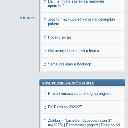
Da li je linuks sazreo za masovnu
upotrebu?
Idi na vrh
.ods format - upoređivanje kancelarijskih
paketa
Početni ekran
Ocitavanje Licnih karti u linuxu
Samsung upao u bootloop
NOVE PORUKE NA OPŠTEM DELU
Prevod romana sa srpskog na engleski
FK Partizan 2026/27.
Zlatibor – Namešten dvosoban stan 37
m&#178; | Panoramski pogled | Direktno od