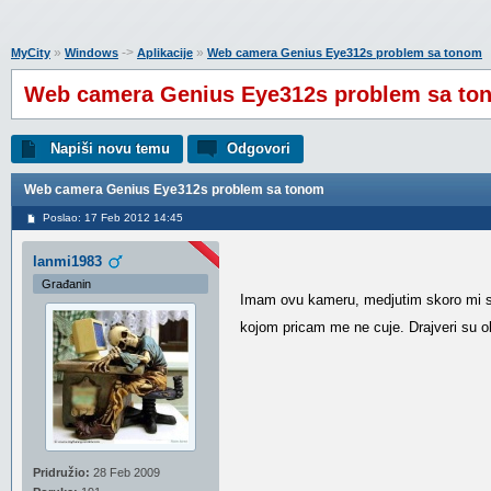
»
->
»
MyCity
Windows
Aplikacije
Web camera Genius Eye312s problem sa tonom
Web camera Genius Eye312s problem sa to
Napiši novu temu
Odgovori
Web camera Genius Eye312s problem sa tonom
Poslao: 17 Feb 2012 14:45
lanmi1983
Građanin
Imam ovu kameru, medjutim skoro mi se 
kojom pricam me ne cuje. Drajveri su o
Pridružio:
28 Feb 2009