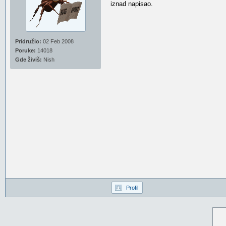
iznad napisao.
Pridružio:
02 Feb 2008
Poruke:
14018
Gde živiš:
Nish
Profil