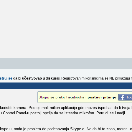
struj se
da bi učestvovao u diskusiji.
Registrovanim korisnicima se NE prikazuju 
ristiti kamera. Postoji mali milion aplikacija gde mozes isprobati da li tvoja
u Control Panel-u postoji opcija da se istestira mikrofon. Potrudi se i nadji.
Skype-u, onda je problem do podesavanja Skype-a. No da bi to znao, moras ur