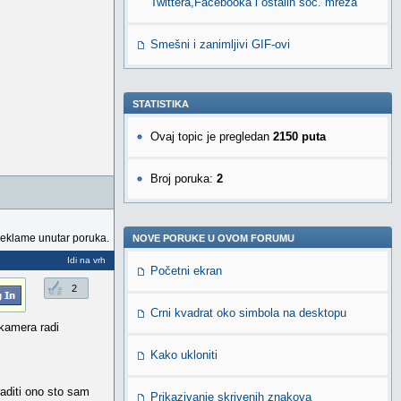
Twittera,Facebooka i ostalih soc. mreža
Smešni i zanimljivi GIF-ovi
STATISTIKA
Ovaj topic je pregledan
2150 puta
Broj poruka:
2
reklame unutar poruka.
NOVE PORUKE U OVOM FORUMU
Idi na vrh
Početni ekran
2
Crni kvadrat oko simbola na desktopu
 kamera radi
Kako ukloniti
aditi ono sto sam
Prikazivanje skrivenih znakova