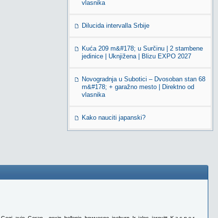
vlasnika
Dilucida intervalla Srbije
Kuća 209 m&#178; u Surčinu | 2 stambene
jedinice | Uknjižena | Blizu EXPO 2027
Novogradnja u Subotici – Dvosoban stan 68
m&#178; + garažno mesto | Direktno od
vlasnika
Kako nauciti japanski?