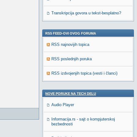
Transkripcija govora u tekst-besplatno?
RSS FEED-OVI OVOG FORUMA
RSS najnovijih topica
RSS poslednjih poruka
RSS izdvojenjih topica (vesti i članci)
NOVE PORUKE NA TECH DELU
Audio Player
Informacija.rs - sajt o kompjuterskoj
bezbednosti