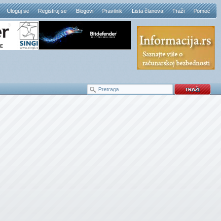
Uloguj se
Registruj se
Blogovi
Pravilnik
Lista članova
Traži
Pomoć