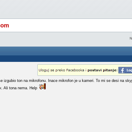
nom
N
izgubio ton na mikrofonu. Inace mikrofon je u kameri. To mi se desi na sky
k. Ali tona nema. Help