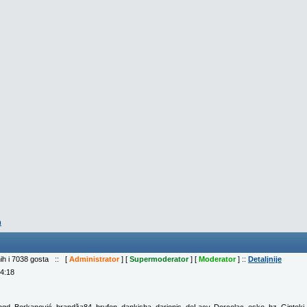
m
nih i 7038 gosta :: [
Administrator
] [
Supermoderator
] [
Moderator
] ::
Detaljnije
04:18