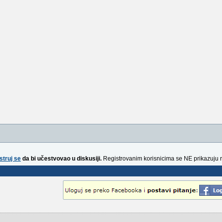
struj se
da bi učestvovao u diskusiji.
Registrovanim korisnicima se NE prikazuju 