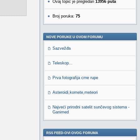
Ovaj topic je pregledan
13956 puta
Broj poruka:
75
NOVE PORUKE U OVOM FORUMU
Sazvežđa
Teleskop...
Prva fotografija crne rupe
Asteroidi,komete,meteori
Najveći prirodni satelit sunčevog sistema -
Ganimed
RSS FEED-OVI OVOG FORUMA