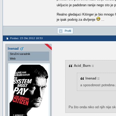
ukljucio je padobran ranije nego sto je p
Realno gledajuci Kitinger je bio mnogo
je ipak podvig za divljenje
...
Profil
Poslao: 15 Okt 2012 18:53
lnenad
Stručni saradnik
Web
Acid_Burn ::
lnenad ::
a sposobnost potrebna za
Pa što onda niko od njih nije s