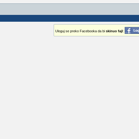
Uloguj se preko Facebooka da bi
skinuo fajl
: