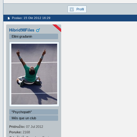
Profil
Poslao: 15 Okt 2012 16:29
Hibrid98Files
Elitni građanin
"Psychopath"
Més que un club
Pridružio:
07 Jul 2012
Poruke:
2168