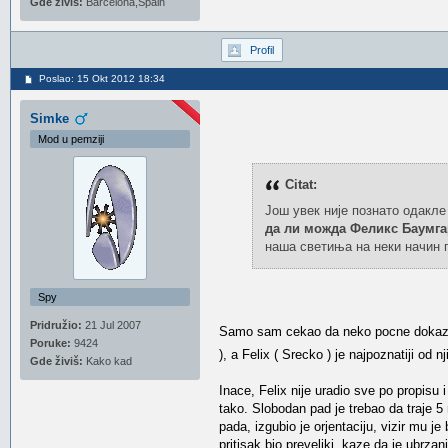
Gde živiš:
Barcelona,Spain
Profil
Poslao: 15 Okt 2012 18:34
Simke
Mod u pemziji
Citat:
Још увек није познато одакл
да ли можда Феликс Баумга
наша светиња на неки начин п
Spy
Pridružio:
21 Jul 2007
Samo sam cekao da neko pocne dokaziva
Poruke:
9424
), a Felix ( Srecko ) je najpoznatiji od
Gde živiš:
Kako kad
Inace, Felix nije uradio sve po propisu 
tako. Slobodan pad je trebao da traje 5
pada, izgubio je orjentaciju, vizir mu je
pritisak bio preveliki, kaze da je ubrza