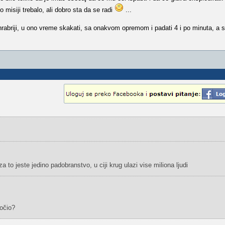
o misiji trebalo, ali dobro sta da se radi
...
 hrabriji, u ono vreme skakati, sa onakvom opremom i padati 4 i po minuta, a
 to jeste jedino padobranstvo, u ciji krug ulazi vise miliona ljudi
kočio?