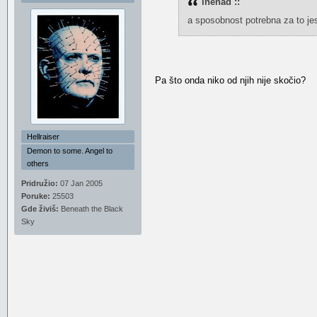
lnenad ::
a sposobnost potrebna za to jest
Pa što onda niko od njih nije skočio?
Hellraiser
Demon to some. Angel to
others
Pridružio:
07 Jan 2005
Poruke:
25503
Gde živiš:
Beneath the Black
Sky