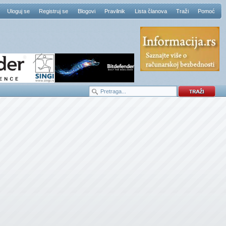
Uloguj se
Registruj se
Blogovi
Pravilnik
Lista članova
Traži
Pomoć