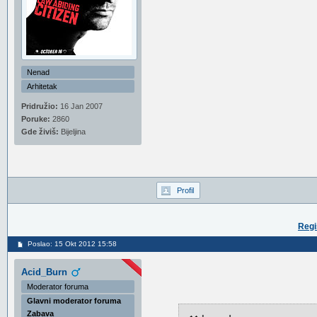
Nenad
Arhitetak
Pridružio:
16 Jan 2007
Poruke:
2860
Gde živiš:
Bijeljina
Profil
Regi
Poslao: 15 Okt 2012 15:58
Acid_Burn
Moderator foruma
Glavni moderator foruma
Zabava