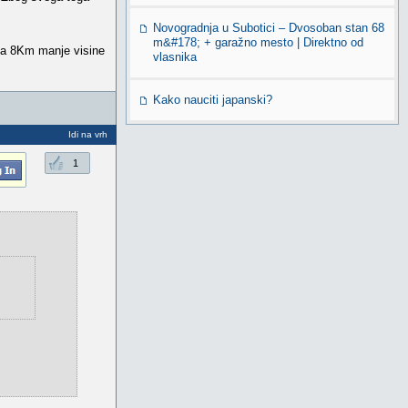
Novogradnja u Subotici – Dvosoban stan 68
m&#178; + garažno mesto | Direktno od
 sa 8Km manje visine
vlasnika
Kako nauciti japanski?
Idi na vrh
1