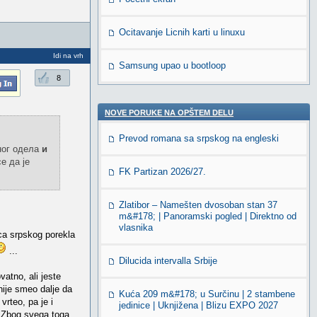
Ocitavanje Licnih karti u linuxu
Idi na vrh
Samsung upao u bootloop
8
NOVE PORUKE NA OPŠTEM DELU
Prevod romana sa srpskog na engleski
ног одела
и
е да је
FK Partizan 2026/27.
Zlatibor – Namešten dvosoban stan 37
m&#178; | Panoramski pogled | Direktno od
vlasnika
ca srpskog porekla
...
Dilucida intervalla Srbije
vatno, ali jeste
nije smeo dalje da
Kuća 209 m&#178; u Surčinu | 2 stambene
vrteo, pa je i
jedinice | Uknjižena | Blizu EXPO 2027
i. Zbog svega toga