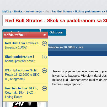
»
->
» Vest:
MyCity
Nauka
Astronomija
Red Bull Stratos - Skok sa padobranom sa 3
Red Bull Stratos - Skok sa padobranom sa 3
Napiši novu temu
Odgovori
Možda tražite i:
Red
Bull
Trka Trokolica
(nagrada 1000e)
Red Bull Stratos - Skok sa padobranom sa 36 000m - Live
Poslao: 15 Okt 2012 15:56
Skok
padobranom
i
bandzi-potrebni saveti
lnenad
Stručni saradnik
B3o HipHop
Live
Night
Jesam li ja jedini koji nije previse im
Web
Petak 18.12.2009 u SKC-
iskoci iz te kapsule. Vjerujem da bi dos
u (Livingroom)
miliona ljudi. Jednostavno mislim da ovo 
kapsulu nego njegovo.
Real tribute
live
: RHCP,
Cetvrtak, 19.4. SKC -
Living Room