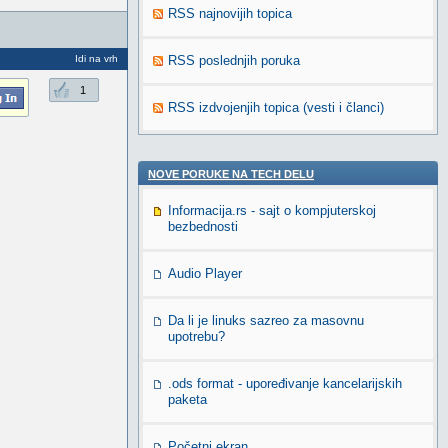
RSS najnovijih topica
Idi na vrh
RSS poslednjih poruka
1
RSS izdvojenjih topica (vesti i članci)
NOVE PORUKE NA TECH DELU
Informacija.rs - sajt o kompjuterskoj
bezbednosti
Audio Player
Da li je linuks sazreo za masovnu
upotrebu?
.ods format - upoređivanje kancelarijskih
paketa
Početni ekran