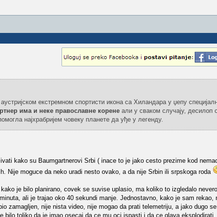
е аустријском екстремном спортисти икона са Хиландара у џепу специјал
ртнер има и неке православне корене
али у сваком случају, десилоп с
омогла најхрабријем човеку планете да уђе у легенду.
ti kako su Baumgartnerovi Srbi ( inace to je jako cesto prezime kod nema
 njih. Nije moguce da neko uradi nesto ovako, a da nije Srbin ili srpskoga roda
i kako je bilo planirano, covek se suvise uplasio, ma koliko to izgledalo nevero
 minuta, ali je trajao oko 40 sekundi manje. Jednostavno, kako je sam rekao, 
 bio zamagljen, nije nista video, nije mogao da prati telemetriju, a jako dugo se 
nje bilo toliko da je imao osecaj da ce mu oci ispasti i da ce glava eksplodirat