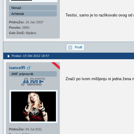
Nenad
Arhitetak
Testisi, samo je to razlikovalo ovog od n
Pridružio:
16 Jan 2007
Poruke:
2860
Gde živiš:
Bijeljina
Profil
Poslao: 15 Okt 2012 18:57
ivance95
AMF pripravnik
Znači po tvom mišljenju ni jedna žena
Pridružio:
04 Jul 2011