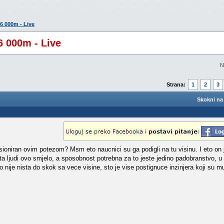
6 000m - Live
6 000m - Live
N
Strana:
1
2
3
Skokni na 
presioniran ovim potezom? Msm eto naucnici su ga podigli na tu visinu. I eto o
ta ljudi ovo smjelo, a sposobnost potrebna za to jeste jedino padobranstvo, u c
nije nista do skok sa vece visine, sto je vise postignuce inzinjera koji su mu d