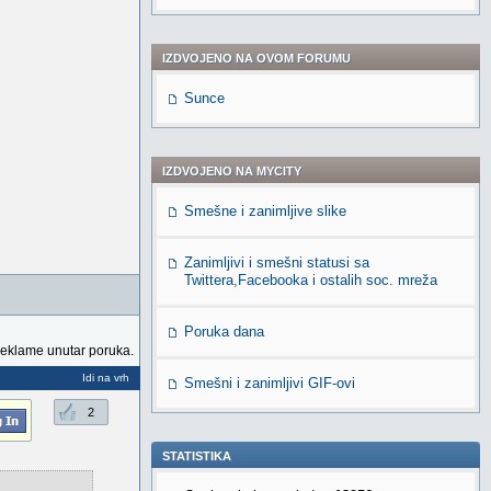
IZDVOJENO NA OVOM FORUMU
Sunce
IZDVOJENO NA MYCITY
Smešne i zanimljive slike
Zanimljivi i smešni statusi sa
Twittera,Facebooka i ostalih soc. mreža
Poruka dana
reklame unutar poruka.
Idi na vrh
Smešni i zanimljivi GIF-ovi
2
STATISTIKA