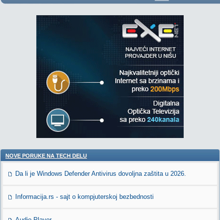
NOVE PORUKE NA TECH DELU
Da li je Windows Defender Antivirus dovoljna zaštita u 2026.
Informacija.rs - sajt o kompjuterskoj bezbednosti
Audio Player