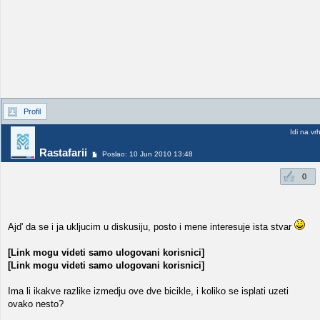
Profil
Idi na vr
Rastafarii
Poslao: 10 Jun 2010 13:48
0
Ajd' da se i ja ukljucim u diskusiju, posto i mene interesuje ista stvar
[Link mogu videti samo ulogovani korisnici]
[Link mogu videti samo ulogovani korisnici]
Ima li ikakve razlike izmedju ove dve bicikle, i koliko se isplati uzeti
ovako nesto?