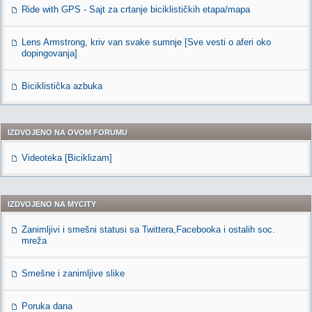
Ride with GPS - Sajt za crtanje biciklističkih etapa/mapa
Lens Armstrong, kriv van svake sumnje [Sve vesti o aferi oko
dopingovanja]
Biciklistička azbuka
IZDVOJENO NA OVOM FORUMU
Videoteka [Biciklizam]
IZDVOJENO NA MYCITY
Zanimljivi i smešni statusi sa Twittera,Facebooka i ostalih soc.
mreža
Smešne i zanimljive slike
Poruka dana