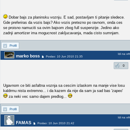
Dobar bajs za planinsku voznju. E sad, postavljam ti pitanje sledece.
Gde preferiras da vozis bajs? Ako vozis pretezno po ravnom, onda ces
se proisno namuciti sa ovim bajsom zbog full suspenzije. Jedino ako
zadnji amortizer ima mogucnost zakljucavanja, mada cisto sumnjam.
Profil
Idi na vr
marko boss
Poslao: 10 Jun 2010 21:35
0
Ugavnom ce biti asfaltna voznja sa cescim izlaskom na manje vise losu
kaldrmu nista extremno... i da kazem da nije da sam ja sad bas 'zapeo'
za neki vec samo dajem predlog...
Profil
Idi na vr
FAMAS
Poslao: 10 Jun 2010 21:42