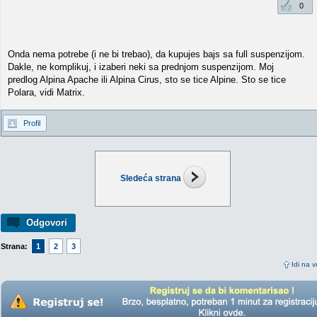
0
Onda nema potrebe (i ne bi trebao), da kupujes bajs sa full suspenzijom.
Dakle, ne komplikuj, i izaberi neki sa prednjom suspenzijom. Moj
predlog Alpina Apache ili Alpina Cirus, sto se tice Alpine. Sto se tice
Polara, vidi Matrix.
Profil
Sledeća strana
Odgovori
Strana:
1
2
3
Idi na v