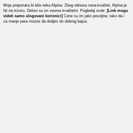
Moja preporuka bi bila neka Alpina. Zbog odnosa cena-kvalitet, Alpina je
hit na trzistu. Delovi su im veoma kvalitetni. Pogledaj ovde:
[Link mogu
videti samo ulogovani korisnici]
Cene su im jako povoljne, tako da i
za manje para mozes da dodjes do dobrog bajsa.