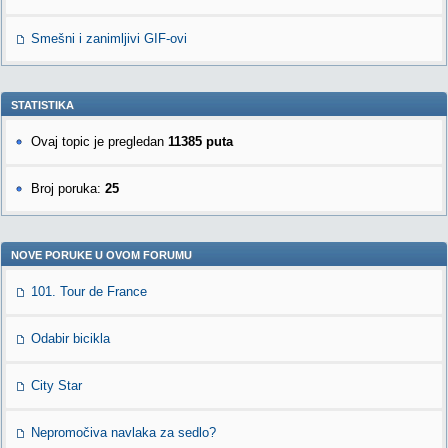
Smešni i zanimljivi GIF-ovi
STATISTIKA
Ovaj topic je pregledan
11385 puta
Broj poruka:
25
NOVE PORUKE U OVOM FORUMU
101. Tour de France
Odabir bicikla
City Star
Nepromočiva navlaka za sedlo?