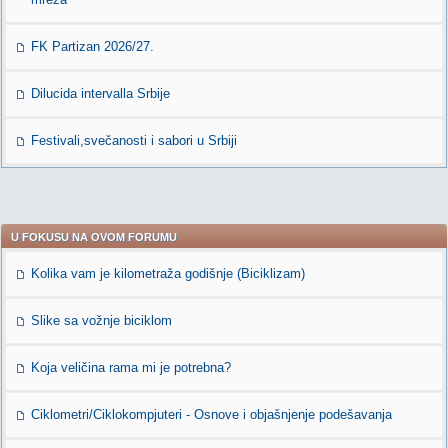
FK Partizan 2026/27.
Dilucida intervalla Srbije
Festivali,svečanosti i sabori u Srbiji
U FOKUSU NA OVOM FORUMU
Kolika vam je kilometraža godišnje (Biciklizam)
Slike sa vožnje biciklom
Koja veličina rama mi je potrebna?
Ciklometri/Ciklokompjuteri - Osnove i objašnjenje podešavanja