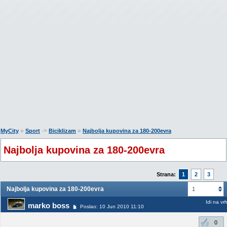
»
->
»
MyCity
Sport
Biciklizam
Najbolja kupovina za 180-200evra
Najbolja kupovina za 180-200evra
Strana:
1
2
3
Najbolja kupovina za 180-200evra
1
Idi na vr
marko boss
Poslao: 10 Jun 2010 11:10
0