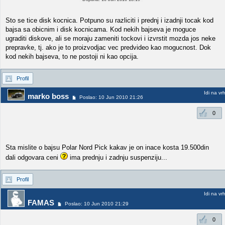
Sto se tice disk kocnica. Potpuno su razliciti i prednj i izadnji tocak kod
bajsa sa obicnim i disk kocnicama. Kod nekih bajseva je moguce
ugraditi diskove, ali se moraju zameniti tockovi i izvrstit mozda jos neke
prepravke, tj. ako je to proizvodjac vec predvideo kao mogucnost. Dok
kod nekih bajseva, to ne postoji ni kao opcija.
Profil
Idi na vr
marko boss
Poslao: 10 Jun 2010 21:26
0
Sta mislite o bajsu Polar Nord Pick kakav je on inace kosta 19.500din
dali odgovara ceni
ima prednju i zadnju suspenziju...
Profil
Idi na vr
FAMAS
Poslao: 10 Jun 2010 21:29
0