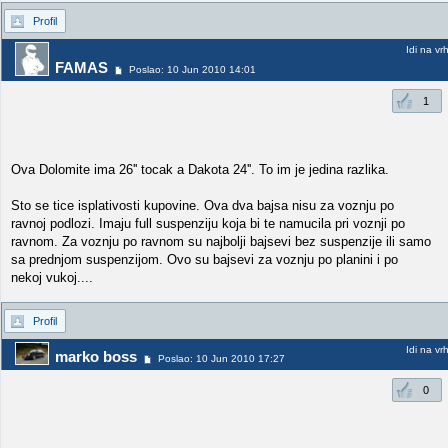
Profil
Idi na vr
FAMAS
Poslao: 10 Jun 2010 14:01
1
Ova Dolomite ima 26'' tocak a Dakota 24''. To im je jedina razlika.
Sto se tice isplativosti kupovine. Ova dva bajsa nisu za voznju po
ravnoj podlozi. Imaju full suspenziju koja bi te namucila pri voznji po
ravnom. Za voznju po ravnom su najbolji bajsevi bez suspenzije ili samo
sa prednjom suspenzijom. Ovo su bajsevi za voznju po planini i po
nekoj vukoj....
Profil
Idi na vr
marko boss
Poslao: 10 Jun 2010 17:27
0