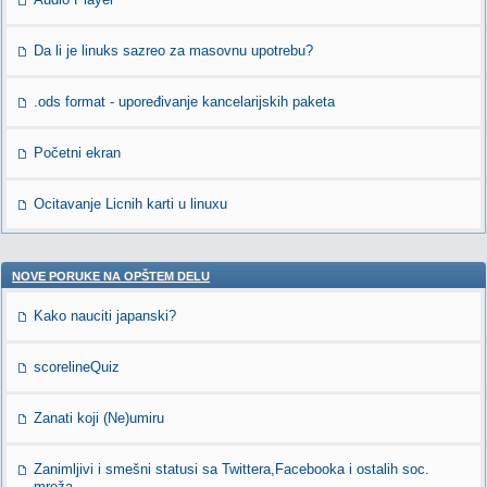
Da li je linuks sazreo za masovnu upotrebu?
.ods format - upoređivanje kancelarijskih paketa
Početni ekran
Ocitavanje Licnih karti u linuxu
NOVE PORUKE NA OPŠTEM DELU
Kako nauciti japanski?
scorelineQuiz
Zanati koji (Ne)umiru
Zanimljivi i smešni statusi sa Twittera,Facebooka i ostalih soc.
mreža