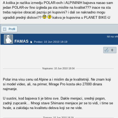
A kolika je razlika izmedju POLAR-ovih i ALPININIH bajseva nasao sam
jedan POLAR-ov fino izgleda pa sta mislite na kvalitet??? inace na sta
treba najvise obracati paznju pri kupovini? i dali se naknadno mogu
ugradidi prednji diskovi??
kakva je kupovina u PLANET BIKE-U
Profil
Idi na vr
FAMAS
Poslao: 10 Jun 2010 18:19
0
Napisano: 10 Jun 2010 18:04
Polar ima visu cenu od Alpine a i mislim da je kvalitetniji. Ne znam koji
si model video, ali, na primer, Mirage Pro kosta oko 27000 dinara
najmanje.
U sustini, kod bajseva ti je bitno sve. Dakle menjaci, srednji pogon,
zadnji zupcanik... Mnogi stave Shimano menjace jer se to vidi, i time se
hvale, a zakidaju na kvalitetu delova koji se ne vide.
Dopuna: 10 Jun 2010 18:19