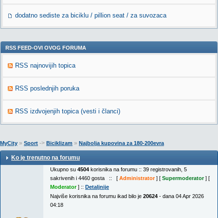
dodatno sediste za biciklu / pillion seat / za suvozaca
RSS FEED-OVI OVOG FORUMA
RSS najnovijih topica
RSS poslednjih poruka
RSS izdvojenjih topica (vesti i članci)
»
->
»
MyCity
Sport
Biciklizam
Najbolja kupovina za 180-200evra
Ko je trenutno na forumu
Ukupno su
4504
korisnika na forumu :: 39 registrovanih, 5
sakrivenih i 4460 gosta :: [
Administrator
] [
Supermoderator
] [
Moderator
] ::
Detaljnije
Najviše korisnika na forumu ikad bilo je
20624
- dana 04 Apr 2026
04:18