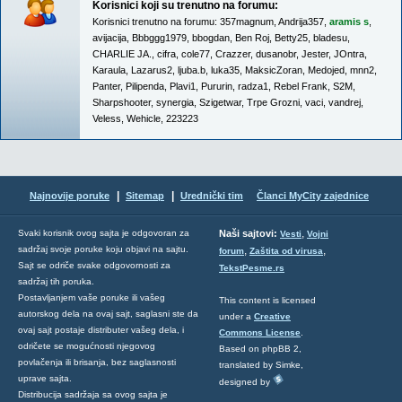
Korisnici koji su trenutno na forumu:
Korisnici trenutno na forumu:
357magnum
,
Andrija357
,
aramis s
,
avijacija
,
Bbbggg1979
,
bbogdan
,
Ben Roj
,
Betty25
,
bladesu
,
CHARLIE JA.
,
cifra
,
cole77
,
Crazzer
,
dusanobr
,
Jester
,
JOntra
,
Karaula
,
Lazarus2
,
ljuba.b
,
luka35
,
MaksicZoran
,
Medojed
,
mnn2
,
Panter
,
Pilipenda
,
Plavi1
,
Pururin
,
radza1
,
Rebel Frank
,
S2M
,
Sharpshooter
,
synergia
,
Szigetwar
,
Trpe Grozni
,
vaci
,
vandrej
,
Veless
,
Wehicle
,
223223
|
|
Najnovije poruke
Sitemap
Urednički tim
Članci MyCity zajednice
,
Svaki korisnik ovog sajta je odgovoran za
Naši sajtovi:
Vesti
Vojni
sadržaj svoje poruke koju objavi na sajtu.
,
,
forum
Zaštita od virusa
Sajt se odriče svake odgovornosti za
TekstPesme.rs
sadržaj tih poruka.
Postavljanjem vaše poruke ili vašeg
This content is licensed
autorskog dela na ovaj sajt, saglasni ste da
under a
Creative
ovaj sajt postaje distributer vašeg dela, i
Commons License
.
odričete se mogućnosti njegovog
Based on phpBB 2,
povlačenja ili brisanja, bez saglasnosti
translated by Simke,
uprave sajta.
designed by
Distribucija sadržaja sa ovog sajta je