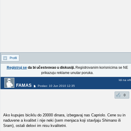
Profil
Registruj se
da bi učestvovao u diskusiji.
Registrovanim korisnicima se NE
prikazuju reklame unutar poruka.
Idi na vr
FAMAS
Poslao: 10 Jun 2010 12:35
0
Ako kupujes biciklu do 20000 dinara, izbegavaj nas Capriolo. Cene su in
naduvene a kvalitet i nije neki (sem menjaca koji stavljaju Shimano ili
Sram), ostali delovi im nisu kvalitetni.