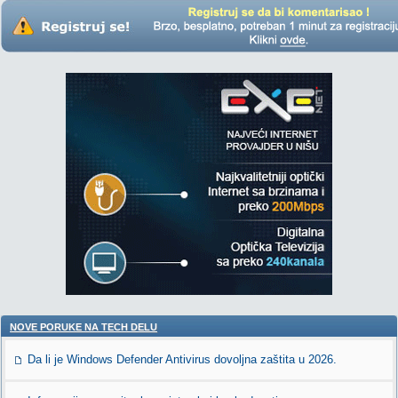
NOVE PORUKE NA TECH DELU
Da li je Windows Defender Antivirus dovoljna zaštita u 2026.