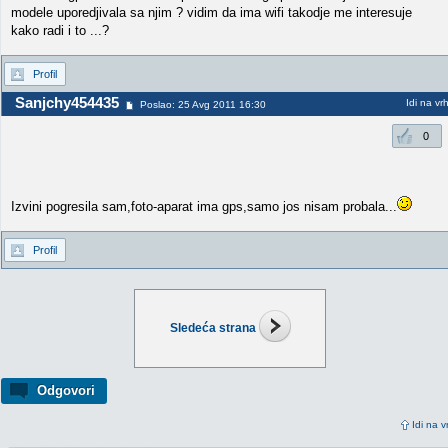
modele uporedjivala sa njim ? vidim da ima wifi takodje me interesuje
kako radi i to ...?
Profil
Sanjchy454435
Idi na vr
Poslao: 25 Avg 2011 16:30
0
Izvini pogresila sam,foto-aparat ima gps,samo jos nisam probala...
Profil
Sledeća strana
Odgovori
Idi na v