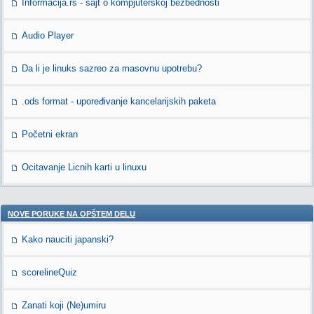
Informacija.rs - sajt o kompjuterskoj bezbednosti
Audio Player
Da li je linuks sazreo za masovnu upotrebu?
.ods format - upoređivanje kancelarijskih paketa
Početni ekran
Ocitavanje Licnih karti u linuxu
NOVE PORUKE NA OPŠTEM DELU
Kako nauciti japanski?
scorelineQuiz
Zanati koji (Ne)umiru