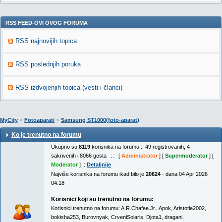
RSS FEED-OVI OVOG FORUMA
RSS najnovijih topica
RSS poslednjih poruka
RSS izdvojenjih topica (vesti i članci)
»
»
MyCity
Fotoaparati
Samsung ST1000(foto-aparat)
Ko je trenutno na forumu
Ukupno su
8119
korisnika na forumu :: 49 registrovanih, 4
sakrivenih i 8066 gosta :: [
Administrator
] [
Supermoderator
] [
Moderator
] ::
Detaljnije
Najviše korisnika na forumu ikad bilo je
20624
- dana 04 Apr 2026
04:18
Korisnici koji su trenutno na forumu:
Korisnici trenutno na forumu:
A.R.Chafee.Jr.
,
Apok
,
Aristotle2002
,
bokisha253
,
Burovnyak
,
CrveniSolaris
,
Djota1
,
draganl
,