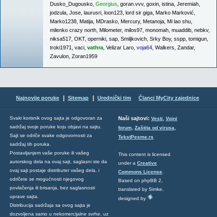
Dusko_Dugousko
,
Georgius
,
goran.vvv
,
goxin
,
istina
,
Jeremiah
,
jodzula
,
Jose
,
laurusri
,
loon123
,
lord sir giga
,
Marko Marković
,
Marko1238
,
Matija
,
MDrasko
,
Mercury
,
Metanoja
,
Mi lao shu
,
milenko crazy north
,
Milometer
,
milos97
,
monomah
,
muaddib
,
nebkv
,
niksa517
,
OKT
,
operniki
,
sap
,
Smiljkovich
,
Srky Boy
,
sspp
,
tomigun
,
troki1971
,
vaci
,
vathra
,
Velizar Laro
,
voja64
,
Walkers
,
Zandar
,
Zavulon
,
Zoran1959
|
|
Najnovije poruke
Sitemap
Urednički tim
Članci MyCity zajednice
,
Svaki korisnik ovog sajta je odgovoran za
Naši sajtovi:
Vesti
Vojni
sadržaj svoje poruke koju objavi na sajtu.
,
,
forum
Zaštita od virusa
Sajt se odriče svake odgovornosti za
TekstPesme.rs
sadržaj tih poruka.
Postavljanjem vaše poruke ili vašeg
This content is licensed
autorskog dela na ovaj sajt, saglasni ste da
under a
Creative
ovaj sajt postaje distributer vašeg dela, i
Commons License
.
odričete se mogućnosti njegovog
Based on phpBB 2,
povlačenja ili brisanja, bez saglasnosti
translated by Simke,
uprave sajta.
designed by
Distribucija sadržaja sa ovog sajta je
dozvoljena samo u nekomercijalne svrhe, uz