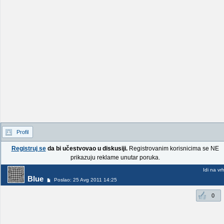
Profil
Registruj se
da bi učestvovao u diskusiji.
Registrovanim korisnicima se NE
prikazuju reklame unutar poruka.
Idi na vr
Blue
Poslao: 25 Avg 2011 14:25
0