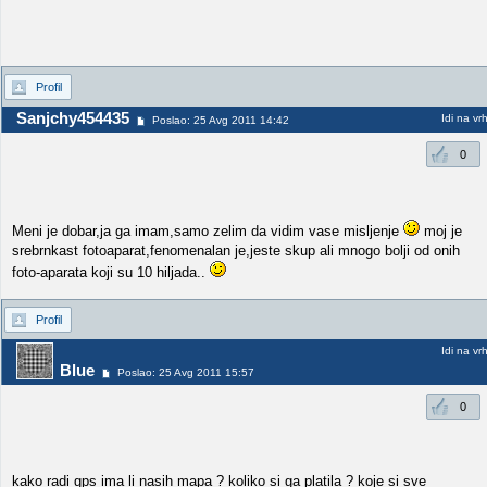
Profil
Sanjchy454435
Idi na vr
Poslao: 25 Avg 2011 14:42
0
Meni je dobar,ja ga imam,samo zelim da vidim vase misljenje
moj je
srebrnkast fotoaparat,fenomenalan je,jeste skup ali mnogo bolji od onih
foto-aparata koji su 10 hiljada..
Profil
Idi na vr
Blue
Poslao: 25 Avg 2011 15:57
0
kako radi gps ima li nasih mapa ? koliko si ga platila ? koje si sve