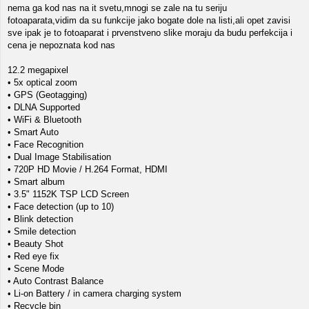
nema ga kod nas na it svetu,mnogi se zale na tu seriju
fotoaparata,vidim da su funkcije jako bogate dole na listi,ali opet zavisi
sve ipak je to fotoaparat i prvenstveno slike moraju da budu perfekcija i
cena je nepoznata kod nas
12.2 megapixel
• 5x optical zoom
• GPS (Geotagging)
• DLNA Supported
• WiFi & Bluetooth
• Smart Auto
• Face Recognition
• Dual Image Stabilisation
• 720P HD Movie / H.264 Format, HDMI
• Smart album
• 3.5" 1152K TSP LCD Screen
• Face detection (up to 10)
• Blink detection
• Smile detection
• Beauty Shot
• Red eye fix
• Scene Mode
• Auto Contrast Balance
• Li-on Battery / in camera charging system
• Recycle bin