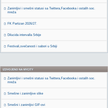
Zanimljivi i smešni statusi sa Twittera,Facebooka i ostalih soc.
mreža
FK Partizan 2026/27.
Dilucida intervalla Srbije
Festivali,svečanosti i sabori u Srbiji
IZDVOJENO NA MYCITY
Zanimljivi i smešni statusi sa Twittera,Facebooka i ostalih soc.
mreža
Smešne i zanimljive slike
Smešni i zanimljivi GIF-ovi