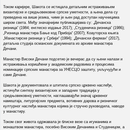
Током каријере, Шакота се истицала детаљним истраживањем
византијске и средњовековне српске уметности, а њена дела су
преведена на више језика, чиме је њен рад доступан научницима
широм света. Међу значајнијим публикацијама су: „Дечанска
ризница“ (1984; енглеско издање 2017); „Студеничка ризница“ (1986);
„Ризница манастира Бање код Прибоја“ (2007); Коауторска књига
„Манастирске ризнице у Србији“ (1994); „Дечански ферман“ (2017),
детаљна студија османских докумената из архиве манастира
Дечани.
Манастир Високи Дечани подсетио је вечерас да су њени налази и
истраживања коришћени у академским радовима и процесима
номинације српских манастира за УНЕСЦО заштиту, укључујући и
саме Дечане.
Шакота је документовала и штитила српско црквено наслеђе,
истичући синтезу византијских и западних традиција у
средњовековној уметности, наглашавајући значај црквеног
намештаја, литургијских предмета, вотивних дарова и ризничког
културног наслеђа манастира којима је стручно руководила, наводе
у манастиру.
Током свог живота одржавала је блиске везе са игуманима и
монаштвом манастира, посебно Високим Дечанима и Студеницом, а