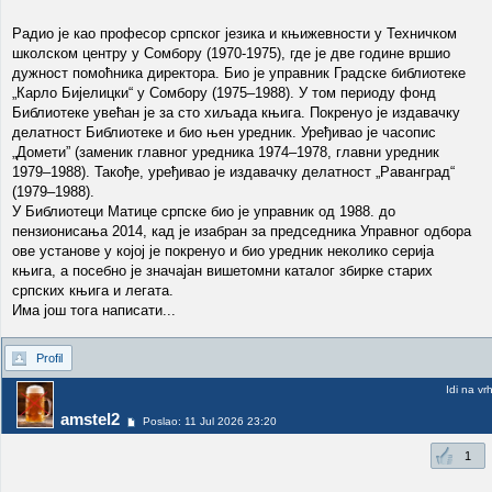
Радио је као професор српског језика и књижевности у Техничком
школском центру у Сомбору (1970-1975), где је две године вршио
дужност помоћника директора. Био је управник Градске библиотеке
„Карло Бијелицки“ у Сомбору (1975–1988). У том периоду фонд
Библиотеке увећан је за сто хиљада књига. Покренуо је издавачку
делатност Библиотеке и био њен уредник. Уређивао је часопис
„Домети” (заменик главног уредника 1974–1978, главни уредник
1979–1988). Такође, уређивао је издавачку делатност „Раванград“
(1979–1988).
У Библиотеци Матице српске био је управник од 1988. до
пензионисања 2014, кад је изабран за председника Управног одбора
ове установе у којој је покренуо и био уредник неколико серија
књига, а посебно је значајан вишетомни каталог збирке старих
српских књига и легата.
Има још тога написати...
Profil
Idi na vr
amstel2
Poslao: 11 Jul 2026 23:20
1