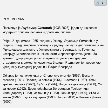
3
IN MEMORIAM
Преминуо је
Љубомир Симовић
(1935-2025), један од највећих
модерних српских песника и драмских писаца.
Рођен 2. децембра 1935. године у Ужицу, Љубомир Симовић је у
родном граду завршио основну и средњу школу, а дипломирао је на
Филолошком факултету Универзитета у Београду, на Групи за
историју југословенске књижевности и српскохрватски језик. За
време студија радио је као уредник и одговорни уредник
студентског књижевног часописа Видици. Радни век је провео као
уредник у културној редакцији Радио Београда.
Објавио је песничке књиге: Словенске елегије (1958), Весели
гробови (1961), Последња земља (1964), Шлемови (1967), Уочи
трећих петлова (1972), Субота (1976), Видик на две воде (1980), Ум
за морем (1982), Десет обраћања Богородици Тројеручици
хиландарској (1983), Источнице (1983), Горњи град (1990), Игла и
конац (1992), Љуска од јајета (1998), Тачка (2004) и Планета Дунав
(2009).