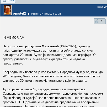
Profil
Idi na vr
amstel2
Poslao: 27 Maj 2025 21:25
1
IN MEMORIAM
Напустила нас је
Љубица Миљковић
(1949-2025), један од
најугледнијих историчара уметности и највећи зналац српског
сликарства 20. века. Аутор је капиталног дела, монографије "О
српској уметности с љубављу" чији први том је недавно
представљен.
Свој радни век провела је као кустос у Народном музеју од 1984. до
2015. године, бавила се ликовном критиком и истраживала српско
сликарство XX века и историју установе у којој је радила.
Аутор је више изложби, студија, каталога и монографија.
Сценариста је три телевизијске документарне емисије под насловом
„Тајне Народног музеја”, као и више прилога за Школско-образовни
програм РТС. Одржала је на десетине предавања на Коларчевим
универзитету, Педагошком факултету и у установама културе