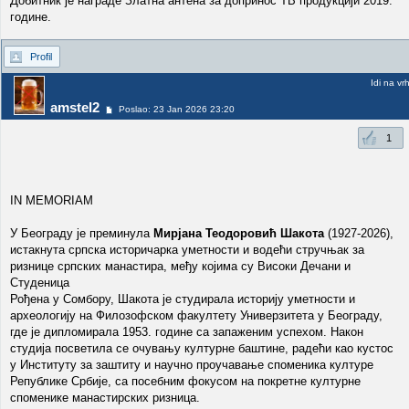
Добитник је награде Златна антена за допринос ТВ продукцији 2019.
године.
Profil
Idi na vr
amstel2
Poslao: 23 Jan 2026 23:20
1
IN MEMORIAM
У Београду је преминула
Мирјана Теодоровић Шакота
(1927-2026),
истакнута српска историчарка уметности и водећи стручњак за
ризнице српских манастира, међу којима су Високи Дечани и
Студеница
Рођена у Сомбору, Шакота је студирала историју уметности и
археологију на Филозофском факултету Универзитета у Београду,
где је дипломирала 1953. године са запаженим успехом. Након
студија посветила се очувању културне баштине, радећи као кустос
у Институту за заштиту и научно проучавање споменика културе
Републике Србије, са посебним фокусом на покретне културне
споменике манастирских ризница.