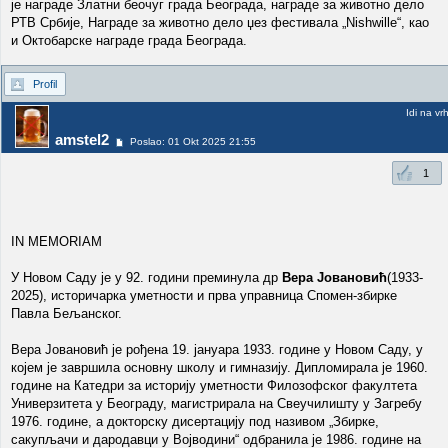
је награде Златни беочуг града Београда, награде за животно дело
РТВ Србије, Награде за животно дело џез фестивала „Nishwille“, као
и Октобарске награде града Београда.
Profil
Idi na vr
amstel2
Poslao: 01 Okt 2025 21:55
1
IN MEMORIAM
У Новом Саду је у 92. години преминула др
Вера Јовановић
(1933-
2025), историчарка уметности и прва управница Спомен-збирке
Павла Бељанског.
Вера Јовановић је рођена 19. јануара 1933. године у Новом Саду, у
којем је завршила основну школу и гимназију. Дипломирала је 1960.
године на Катедри за историју уметности Филозофског факултета
Универзитета у Београду, магистрирала на Свеучилишту у Загребу
1976. године, а докторску дисертацију под називом „Збирке,
сакупљачи и дародавци у Војводини“ одбранила је 1986. године на