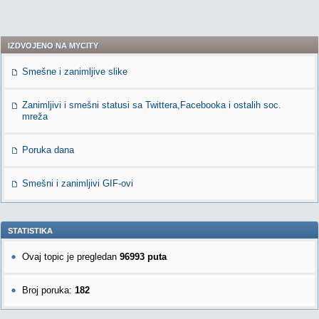
IZDVOJENO NA MYCITY
Smešne i zanimljive slike
Zanimljivi i smešni statusi sa Twittera,Facebooka i ostalih soc.
mreža
Poruka dana
Smešni i zanimljivi GIF-ovi
STATISTIKA
Ovaj topic je pregledan
96993 puta
Broj poruka:
182