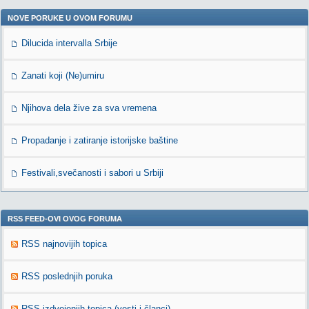
NOVE PORUKE U OVOM FORUMU
Dilucida intervalla Srbije
Zanati koji (Ne)umiru
Njihova dela žive za sva vremena
Propadanje i zatiranje istorijske baštine
Festivali,svečanosti i sabori u Srbiji
RSS FEED-OVI OVOG FORUMA
RSS najnovijih topica
RSS poslednjih poruka
RSS izdvojenjih topica (vesti i članci)