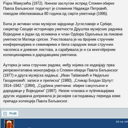
Рајка Мамузића (1972). Њеном заслугом испред Спомен-збирке
Павла Бељанског подигнут је споменик Надежди Петровић,
поводом обележавања 80 година од смрти уметнице (1996).
Била је активан члан музејске заједнице Југославије и Србије,
секретар Секције историчара уметности Друштва музејских радника
Војводине и један од оснивача и члан Одбора Одељења за ликовне
уметности Матице српске. Учествовала је на бројним стручним
конференцијама и семинарима и била сарадник више стручних
часописа и дневних листова, а сарађивала је и са многобројним
колекционарима и дародавцима уметнина.
Ауторка је низа стручних радова, међу којима се издвајају прва
репрезентативна монографија o Спомен-збирци Павла Бељанског
(1977) и друга музејска издања: „Иван Табаковић и Недељко
Гвозденовић: записи и преписка“ (1980), „Сликар Богдан Шупут:
1914–1942.“ (1984), „Судбина уметнина: збирке сакупљачи и
дародавци у Војводини“ (1987). Низом чланака и публикацијама
других издавача допринела је јаснијем сагледавању периода коме
припада колекција Павла Бељанског.
Profil
Idi na vr