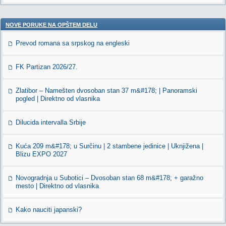
NOVE PORUKE NA OPŠTEM DELU
Prevod romana sa srpskog na engleski
FK Partizan 2026/27.
Zlatibor – Namešten dvosoban stan 37 m&#178; | Panoramski
pogled | Direktno od vlasnika
Dilucida intervalla Srbije
Kuća 209 m&#178; u Surčinu | 2 stambene jedinice | Uknjižena |
Blizu EXPO 2027
Novogradnja u Subotici – Dvosoban stan 68 m&#178; + garažno
mesto | Direktno od vlasnika
Kako nauciti japanski?