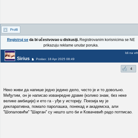
Profil
Registruj se
da bi učestvovao u diskusiji.
Registrovanim korisnicima se NE
prikazuju reklame unutar poruka.
Idi na vr
Sirius
Poslao: 18 Apr 2025 08:49
4
Неко живи да напише једно једино дело, често је и то довољно.
Међутим, он је написао изванредне драме (колико знам, без неке
велике амбиције) и ето га - уђе у историју. Поезија му је
декларативна, помало паролашка, понекад и академска, али
''Шопаловићи'' ''Шарган'' су нешто што би и Ковачевић радо потписао.