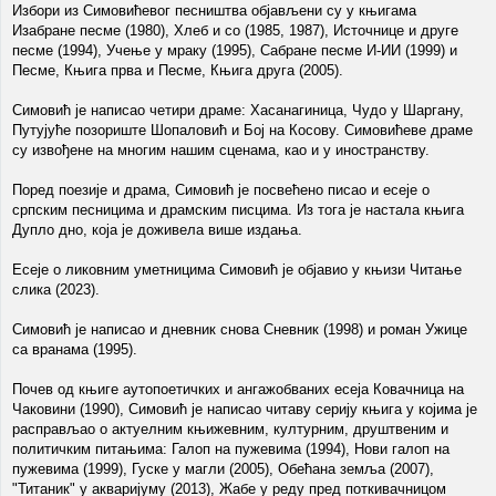
Избори из Симовићевог песништва објављени су у књигама
Изабране песме (1980), Хлеб и со (1985, 1987), Источнице и друге
песме (1994), Учење у мраку (1995), Сабране песме И-ИИ (1999) и
Песме, Књига прва и Песме, Књига друга (2005).
Симовић је написао четири драме: Хасанагиница, Чудо у Шаргану,
Путујуће позориште Шопаловић и Бој на Косову. Симовићеве драме
су извођене на многим нашим сценама, као и у иностранству.
Поред поезије и драма, Симовић је посвећено писао и есеје о
српским песницима и драмским писцима. Из тога је настала књига
Дупло дно, која је доживела више издања.
Есеје о ликовним уметницима Симовић је објавио у књизи Читање
слика (2023).
Симовић је написао и дневник снова Сневник (1998) и роман Ужице
са вранама (1995).
Почев од књиге аутопоетичких и ангажобваних есеја Ковачница на
Чаковини (1990), Симовић је написао читаву серију књига у којима је
расправљао о актуелним књижевним, културним, друштвеним и
политичким питањима: Галоп на пужевима (1994), Нови галоп на
пужевима (1999), Гуске у магли (2005), Обећана земља (2007),
"Титаник" у акваријуму (2013), Жабе у реду пред поткивачницом