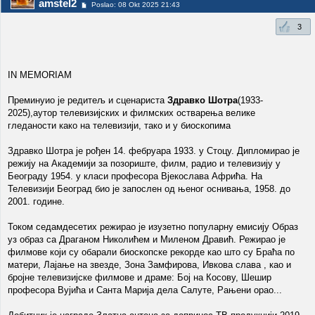
amstel2
Poslao: 08 Okt 2025 21:43
3
IN MEMORIAM
Преминуио је редитељ и сценариста
Здравко Шотра
(1933-
2025),аутор телевизијских и филмских остварења велике
гледаности како на телевизији, тако и у биоскопима
Здравко Шотра је рођен 14. фебруара 1933. у Стоцу. Дипломирао је
режију на Академији за позориште, филм, радио и телевизију у
Београду 1954. у класи професора Вјекослава Афрића. На
Телевизији Београд био је запослен од њеног оснивања, 1958. до
2001. године.
Током седамдесетих режирао је изузетно популарну емисију Образ
уз образ са Драганом Николићем и Миленом Дравић. Режирао је
филмове који су обарали биоскопске рекорде као што су Браћа по
матери, Лајање на звезде, Зона Замфирова, Ивкова слава , као и
бројне телевизијске филмове и драме: Бој на Косову, Шешир
професора Вујића и Санта Марија дела Салуте, Рањени орао...