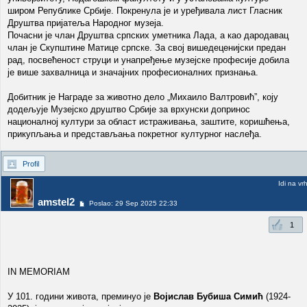
широм Републике Србије. Покренула је и уређивала лист Гласник
Друштва пријатеља Народног музеја.
Почасни је члан Друштва српских уметника Лада, а као дародавац
члан је Скупштине Матице српске. За свој вишедеценијски предан
рад, посвећеност струци и унапређење музејске професије добила
је више захвалница и значајних професионалних признања.
Добитник је Награде за животно дело „Михаило Валтровић”, коју
додељује Музејско друштво Србије за врхунски допринос
националној култури за област истраживања, заштите, коришћења,
прикупљања и представљања покретног културног наслеђа.
Profil
Idi na vr
amstel2
Poslao: 29 Sep 2025 22:33
1
IN MEMORIAM
У 101. години живота, преминуо је
Војислав Бубиша Симић
(1924-