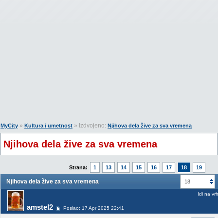
»
» Izdvojeno:
MyCity
Kultura i umetnost
Njihova dela žive za sva vremena
Njihova dela žive za sva vremena
Strana:
1
13
14
15
16
17
18
19
Njihova dela žive za sva vremena
18
Idi na vr
amstel2
Poslao: 17 Apr 2025 22:41