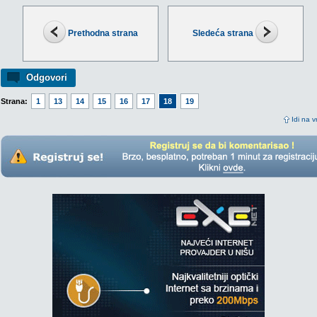
Prethodna strana
Sledeća strana
Odgovori
Strana:
1
13
14
15
16
17
18
19
Idi na v