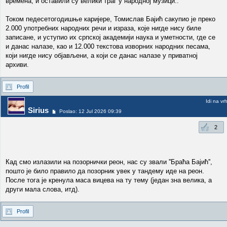
времена, и оставили су велики траг у народној музици..
Током педесетогодишње каријере, Томислав Бајић сакупио је преко
2.000 употребних народних речи и израза, које нигде нису биле
записане, и уступио их српској академији наука и уметности, где се
и данас налазе, као и 12.000 текстова изворних народних песама,
који нигде нису објављени, а који се данас налазе у приватној
архиви.
Profil
Idi na vr
Sirius
Poslao: 12 Jul 2026 09:39
2
Кад смо излазили на позорнички реон, нас су звали ''Браћа Бајић'',
пошто је било правило да позорник увек у тандему иде на реон.
После тога је кренула маса вицева на ту тему (један зна велика, а
други мала слова, итд).
Profil