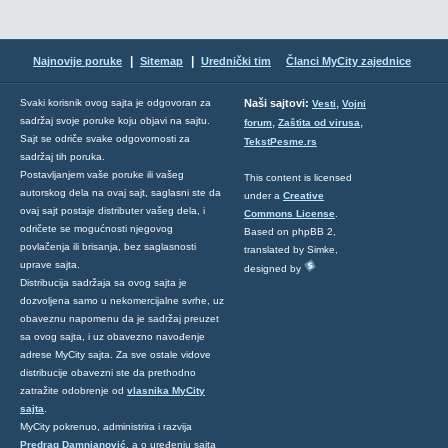
|
|
Najnovije poruke
Sitemap
Urednički tim
Članci MyCity zajednice
,
Svaki korisnik ovog sajta je odgovoran za
Naši sajtovi:
Vesti
Vojni
sadržaj svoje poruke koju objavi na sajtu.
,
,
forum
Zaštita od virusa
Sajt se odriče svake odgovornosti za
TekstPesme.rs
sadržaj tih poruka.
Postavljanjem vaše poruke ili vašeg
This content is licensed
autorskog dela na ovaj sajt, saglasni ste da
under a
Creative
ovaj sajt postaje distributer vašeg dela, i
Commons License
.
odričete se mogućnosti njegovog
Based on phpBB 2,
povlačenja ili brisanja, bez saglasnosti
translated by Simke,
uprave sajta.
designed by
Distribucija sadržaja sa ovog sajta je
dozvoljena samo u nekomercijalne svrhe, uz
obaveznu napomenu da je sadržaj preuzet
sa ovog sajta, i uz obavezno navođenje
adrese MyCity sajta. Za sve ostale vidove
distribucije obavezni ste da prethodno
zatražite odobrenje od
vlasnika MyCity
sajta
.
MyCity pokrenuo, administrira i razvija
Predrag Damnjanović
, a o uređenju sajta