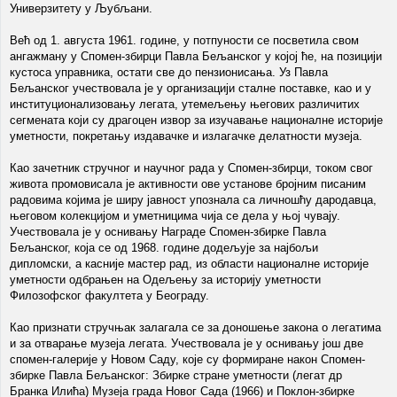
Универзитету у Љубљани.
Већ од 1. августа 1961. године, у потпуности се посветила свом
ангажману у Спомен-збирци Павла Бељанског у којој ће, на позицији
кустоса управника, остати све до пензионисања. Уз Павла
Бељанског учествовала је у организацији сталне поставке, као и у
институционализовању легата, утемељењу његових различитих
сегмената који су драгоцен извор за изучавање националне историје
уметности, покретању издавачке и излагачке делатности музеја.
Као зачетник стручног и научног рада у Спомен-збирци, током свог
живота промовисала је активности ове установе бројним писаним
радовима којима је ширу јавност упознала са личношћу дародавца,
његовом колекцијом и уметницима чија се дела у њој чувају.
Учествовала је у оснивању Награде Спомен-збирке Павла
Бељанског, која се од 1968. године додељује за најбољи
дипломски, а касније мастер рад, из области националне историје
уметности одбрањен на Одељењу за историју уметности
Филозофског факултета у Београду.
Као признати стручњак залагала се за доношење закона о легатима
и за отварање музеја легата. Учествовала је у оснивању још две
спомен-галерије у Новом Саду, које су формиране након Спомен-
збирке Павла Бељанског: Збирке стране уметности (легат др
Бранка Илића) Музеја града Новог Сада (1966) и Поклон-збирке