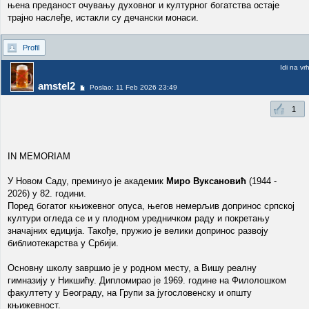
њена преданост очувању духовног и културног богатства остаје
трајно наслеђе, истакли су дечански монаси.
Profil
Idi na vr
amstel2
Poslao: 11 Feb 2026 23:49
1
IN MEMORIAM
У Новом Саду, преминуо је академик
Миро Вуксановић
(1944 -
2026) у 82. години.
Поред богатог књижевног опуса, његов немерљив допринос српској
култури огледа се и у плодном уредничком раду и покретању
значајних едиција. Такође, пружио је велики допринос развоју
библиотекарства у Србији.
Основну школу завршио je у родном месту, a Вишу реалну
гимназију у Никшићу. Дипломирао је 1969. године на Филолошком
факултету у Београду, на Групи за југословенску и општу
књижевност.