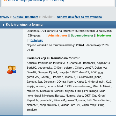
»
» Izdvojeno:
MyCity
Kultura i umetnost
Njihova dela žive za sva vremena
Ko je trenutno na forumu
Ukupno su
794
korisnika na forumu :: 65 registrovanih, 3 sakrivenih
i 726 gosta :: [
Administrator
] [
Supermoderator
] [
Moderator
] ::
Detaljnije
Najviše korisnika na forumu ikad bilo je
20624
- dana 04 Apr 2026
04:18
Korisnici koji su trenutno na forumu:
Korisnici trenutno na forumu:
A.R.Chafee.Jr.
,
Bobrock1
,
bojan1234
,
Boris90
,
bozomotika
,
C-Gun
,
celeron
,
Cirkon
,
cole77
,
Dejan_vw
,
Demi87
,
Denaya
,
Djota1
,
dragoljub11987
,
dzoni19
,
FOX
,
g_g
,
goran.vvv
,
Goran_
,
HrcAk47
,
Ikica977
,
ILGromovnik
,
janbo
,
Jaxupa
,
Jaz
,
Jeremiah
,
JOntra
,
Kalem
,
Kaplar2
,
kinderpingvin
,
KizJ
,
Koplje
,
laurusri
,
Leonov
,
Marko1238
,
mercedesamg
,
Milan A. Nikolic
,
mile.ilic75
,
Milenko80
,
Miler88
,
MiljanXD
,
mir juzni
,
mirage
,
Mldo
,
neko_drugi
,
Nikoletina Bursac
,
Nomica
,
obsc
,
OKT
,
Otto Grunf
,
Papadubi
,
peradetlić
,
PilenceM
,
proka89
,
ruma
,
S-G
,
SamoGledam
,
sistem22
,
sspp
,
troki1971
,
Velizar Laro
,
VJ
,
vojnik švejk
,
zillbg
,
zmajbre