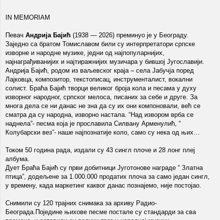
IN MEMORIAM
Певач
Андрија Бајић
(1938 — 2026) преминуо је у Београду.
Заједно са братом Томиславом били су интерпретатори српске
изворне и народне музике, једни од најпопуларнијих,
најнаграђиванијих и најтиражнијих музичара у бившој Југославији.
Андрија Бајић, родом из ваљевског краја – села Јабучја поред
Лајковца, композитор, текстописац, инструменталист, вокални
солист. Браћа Бајић творци великог броја кола и песама у духу
изворног народног, српског мелоса, писаних за себе и друге. За
многа дела се ни данас не зна да су их они компоновали, већ се
сматра да су народна, изворно настала. “Над извором врба се
наднела”- песма која је прославила Силвану Арменулић, “
Колубарски вез”- наше најпознатије коло, само су нека од њих…
Током 50 година рада, издали су 43 сингл плоче и 28 лонг плеј
албума.
Дует Браћа Бајић су први добитници Југотонове награде “ Златна
птица”, додељене за 1.000.000 продатих плоча за само један сингл,
у времену, када маркетинг каквог данас познајемо, није постојао.
Снимили су 120 трајних снимака за архиву Радио-
Београда.Поједине њихове песме постале су стандарди за сва