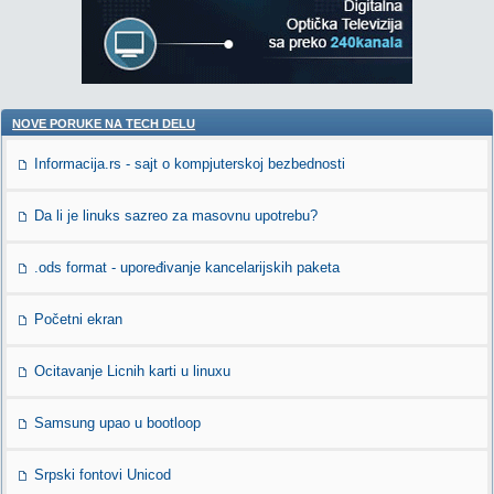
NOVE PORUKE NA TECH DELU
Informacija.rs - sajt o kompjuterskoj bezbednosti
Da li je linuks sazreo za masovnu upotrebu?
.ods format - upoređivanje kancelarijskih paketa
Početni ekran
Ocitavanje Licnih karti u linuxu
Samsung upao u bootloop
Srpski fontovi Unicod