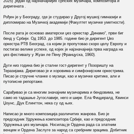
2025) ,један од најзначајнијих српских музичара, композитора и
диригената .
Рођен је у Београду, где је студирао у Другој мушкој гимназији и
дипломирао на Музичкој академији (Факултет музичке уметности).
После рата је основао аматерски џез оркестар „Динамо“, први биг
бенд у Србији. Од 1953. до 1985. године био је диригент Џез
оркестра РТВ Београд, са којим је пропутовао скоро целу Европу и
постигао велике успехе, од којих је најзначајнија прва награда на
џез фестивалу у Жуан ле Пену (Француска, 1960).
Дуги низ година био је стални гост-диригент у Позоришту на
Теразијама. Дириговао је и хоровима и симфонијским оркестрима.
Писао је стручне чланке о музици, као и музичке критике, али и
путописне репортаже.
Сарађивао је са многим значајним музичарима и бендовима, не
само из тадашње Југославије, него и шире. Ела Фицџералд, Квинси
Џоунс, Дјук Елингтон, нека су од њих.
Написао је много композиција различитих жанрова. Био је
председник Удружења композитора Србије, као и председник
Удружења џез музичара. Носилац је Ордена рада са златним
венцем и Ордена Заслуге за народ са сребрним зрацима. Добитник