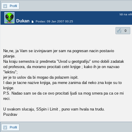
Profil
Idi na vr
Dukan
Poslao: 09 Jan 2007 00:25
0
Ne,ne, ja Vam se izvinjavam jer sam na pogresan nacin postavio
pitanje.
Na kraju semestra iz predmeta "Uvod u geotgrafiju" smo dobili zadatak
od profesora, da moramo procitati cetri knjige ; kako ih je on nazvao
"lektiru";
jer je to uslov da bi mogao da polazem ispit.
I dao je tacne nazive knjiga, pa mene zanima dal neko zna koje su to
knjige.
P.S. Nadao sam se da ce ovo procitati ljudi sa mog smera pa ca ce mi
reci.
U svakom slucaju, SSpin i Limit , puno vam hvala na trudu.
Pozdrav
Profil