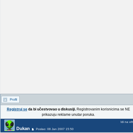
Profil
Registruj se
da bi učestvovao u diskusiji.
Registrovanim korisnicima se NE
prikazuju reklame unutar poruka.
Idi na vr
Dukan
Poslao: 08 Jan 2007 15:50