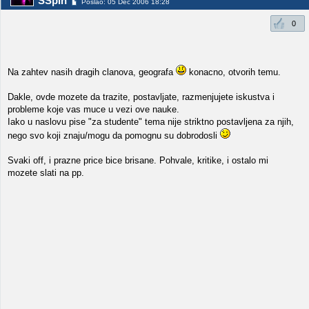
SSpin
Poslao: 05 Dec 2006 18:28
0
Na zahtev nasih dragih clanova, geografa
konacno, otvorih temu.
Dakle, ovde mozete da trazite, postavljate, razmenjujete iskustva i
probleme koje vas muce u vezi ove nauke.
Iako u naslovu pise "za studente" tema nije striktno postavljena za njih,
nego svo koji znaju/mogu da pomognu su dobrodosli
Svaki off, i prazne price bice brisane. Pohvale, kritike, i ostalo mi
mozete slati na pp.