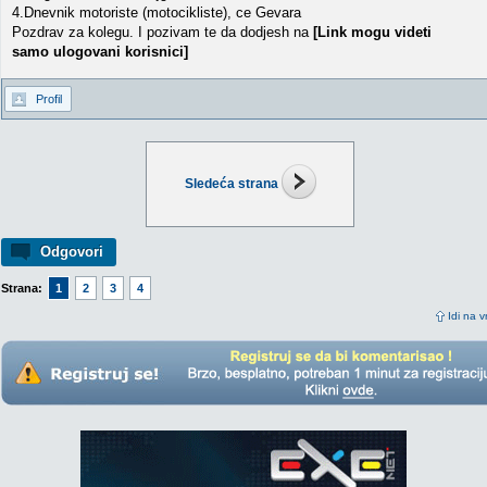
4.Dnevnik motoriste (motocikliste), ce Gevara
Pozdrav za kolegu. I pozivam te da dodjesh na
[Link mogu videti
samo ulogovani korisnici]
Profil
Sledeća strana
Odgovori
Strana:
1
2
3
4
Idi na v