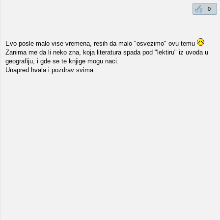
0
Evo posle malo vise vremena, resih da malo "osvezimo" ovu temu
Zanima me da li neko zna, koja literatura spada pod "lektiru" iz uvoda u
geografiju, i gde se te knjige mogu naci.
Unapred hvala i pozdrav svima.