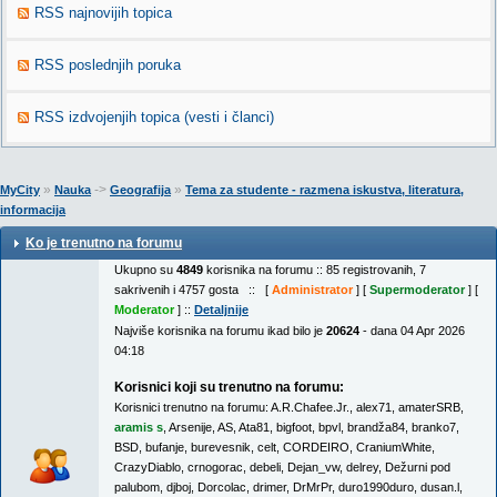
RSS najnovijih topica
RSS poslednjih poruka
RSS izdvojenjih topica (vesti i članci)
»
->
»
MyCity
Nauka
Geografija
Tema za studente - razmena iskustva, literatura,
informacija
Ko je trenutno na forumu
Ukupno su
4849
korisnika na forumu :: 85 registrovanih, 7
sakrivenih i 4757 gosta :: [
Administrator
] [
Supermoderator
] [
Moderator
] ::
Detaljnije
Najviše korisnika na forumu ikad bilo je
20624
- dana 04 Apr 2026
04:18
Korisnici koji su trenutno na forumu:
Korisnici trenutno na forumu:
A.R.Chafee.Jr.
,
alex71
,
amaterSRB
,
aramis s
,
Arsenije
,
AS
,
Ata81
,
bigfoot
,
bpvl
,
brandža84
,
branko7
,
BSD
,
bufanje
,
burevesnik
,
celt
,
CORDEIRO
,
CraniumWhite
,
CrazyDiablo
,
crnogorac
,
debeli
,
Dejan_vw
,
delrey
,
Dežurni pod
palubom
,
djboj
,
Dorcolac
,
drimer
,
DrMrPr
,
duro1990duro
,
dusan.l
,