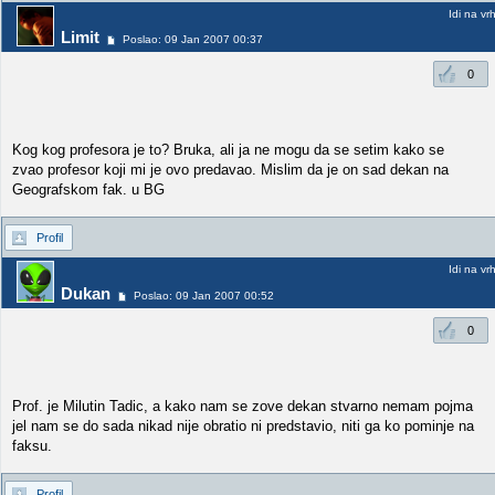
Idi na vr
Limit
Poslao: 09 Jan 2007 00:37
0
Kog kog profesora je to? Bruka, ali ja ne mogu da se setim kako se
zvao profesor koji mi je ovo predavao. Mislim da je on sad dekan na
Geografskom fak. u BG
Profil
Idi na vr
Dukan
Poslao: 09 Jan 2007 00:52
0
Prof. je Milutin Tadic, a kako nam se zove dekan stvarno nemam pojma
jel nam se do sada nikad nije obratio ni predstavio, niti ga ko pominje na
faksu.
Profil