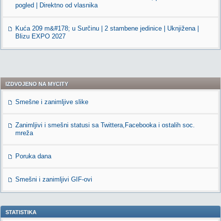
pogled | Direktno od vlasnika
Kuća 209 m&#178; u Surčinu | 2 stambene jedinice | Uknjižena |
Blizu EXPO 2027
IZDVOJENO NA MYCITY
Smešne i zanimljive slike
Zanimljivi i smešni statusi sa Twittera,Facebooka i ostalih soc.
mreža
Poruka dana
Smešni i zanimljivi GIF-ovi
STATISTIKA