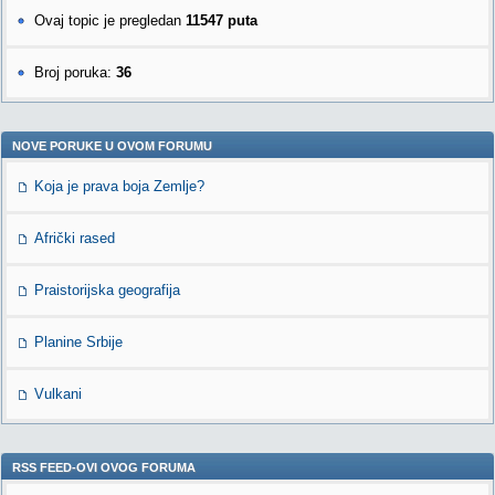
Ovaj topic je pregledan
11547 puta
Broj poruka:
36
NOVE PORUKE U OVOM FORUMU
Koja je prava boja Zemlje?
Afrički rased
Praistorijska geografija
Planine Srbije
Vulkani
RSS FEED-OVI OVOG FORUMA