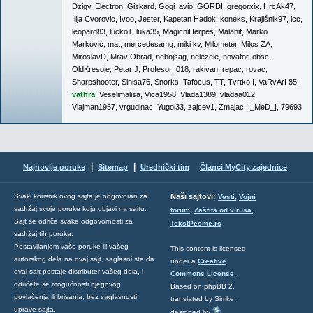
Dzigy
,
Electron
,
Giskard
,
Gogi_avio
,
GORDI
,
gregorxix
,
HrcAk47
,
Ilija Cvorovic
,
Ivoo
,
Jester
,
Kapetan Hadok
,
koneks
,
Krajišnik97
,
lcc
,
leopard83
,
lucko1
,
luka35
,
MagicniHerpes
,
Malahit
,
Marko
Marković
,
mat
,
mercedesamg
,
miki kv
,
Milometer
,
Milos ZA
,
MiroslavD
,
Mrav Obrad
,
nebojsag
,
nelezele
,
novator
,
obsc
,
OldKresoje
,
Petar J
,
Profesor_018
,
rakivan
,
repac
,
rovac
,
Sharpshooter
,
Sinisa76
,
Snorks
,
Tafocus
,
TT
,
Tvrtko I
,
VaRvArI 85
,
vathra
,
Veselimalisa
,
Vica1958
,
Vlada1389
,
vladaa012
,
Vlajman1957
,
vrgudinac
,
Yugol33
,
zajcev1
,
Zmajac
,
|_MeD_|
,
79693
|
|
Najnovije poruke
Sitemap
Urednički tim
Članci MyCity zajednice
,
Svaki korisnik ovog sajta je odgovoran za
Naši sajtovi:
Vesti
Vojni
sadržaj svoje poruke koju objavi na sajtu.
,
,
forum
Zaštita od virusa
Sajt se odriče svake odgovornosti za
TekstPesme.rs
sadržaj tih poruka.
Postavljanjem vaše poruke ili vašeg
This content is licensed
autorskog dela na ovaj sajt, saglasni ste da
under a
Creative
ovaj sajt postaje distributer vašeg dela, i
Commons License
.
odričete se mogućnosti njegovog
Based on phpBB 2,
povlačenja ili brisanja, bez saglasnosti
translated by Simke,
uprave sajta.
designed by