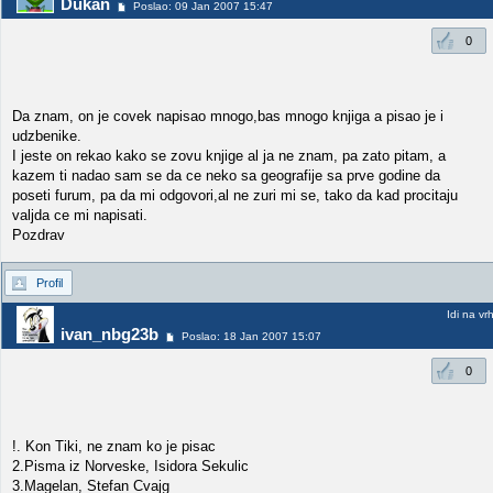
Dukan
Poslao: 09 Jan 2007 15:47
0
Da znam, on je covek napisao mnogo,bas mnogo knjiga a pisao je i
udzbenike.
I jeste on rekao kako se zovu knjige al ja ne znam, pa zato pitam, a
kazem ti nadao sam se da ce neko sa geografije sa prve godine da
poseti furum, pa da mi odgovori,al ne zuri mi se, tako da kad procitaju
valjda ce mi napisati.
Pozdrav
Profil
Idi na vr
ivan_nbg23b
Poslao: 18 Jan 2007 15:07
0
!. Kon Tiki, ne znam ko je pisac
2.Pisma iz Norveske, Isidora Sekulic
3.Magelan, Stefan Cvajg