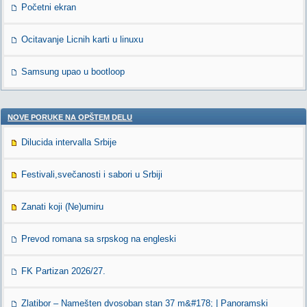
Početni ekran
Ocitavanje Licnih karti u linuxu
Samsung upao u bootloop
NOVE PORUKE NA OPŠTEM DELU
Dilucida intervalla Srbije
Festivali,svečanosti i sabori u Srbiji
Zanati koji (Ne)umiru
Prevod romana sa srpskog na engleski
FK Partizan 2026/27.
Zlatibor – Namešten dvosoban stan 37 m&#178; | Panoramski