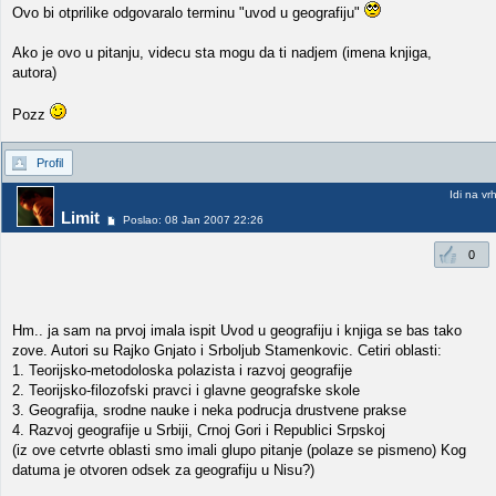
Ovo bi otprilike odgovaralo terminu "uvod u geografiju"
Ako je ovo u pitanju, videcu sta mogu da ti nadjem (imena knjiga,
autora)
Pozz
Profil
Idi na vr
Limit
Poslao: 08 Jan 2007 22:26
0
Hm.. ja sam na prvoj imala ispit Uvod u geografiju i knjiga se bas tako
zove. Autori su Rajko Gnjato i Srboljub Stamenkovic. Cetiri oblasti:
1. Teorijsko-metodoloska polazista i razvoj geografije
2. Teorijsko-filozofski pravci i glavne geografske skole
3. Geografija, srodne nauke i neka podrucja drustvene prakse
4. Razvoj geografije u Srbiji, Crnoj Gori i Republici Srpskoj
(iz ove cetvrte oblasti smo imali glupo pitanje (polaze se pismeno) Kog
datuma je otvoren odsek za geografiju u Nisu?)