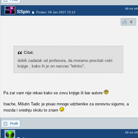
Idi na vr
SSpin
Poslao: 09 Jan 2007 15:12
0
Citat:
dobili zadatak od profesora, da moramo procitati cetri
knjige ; kako ih je on nazvao "lektiru";
Pa zar vam nije rekao kako se zovu knjige ili bar autore
Inache, Milutin Tadic je pisao mnoge udzbenike za osnovnu sigurno, a
mozda i srednju skolu to znam
Profil
Idi na vr