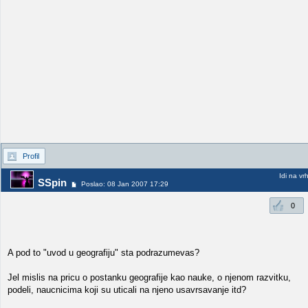
Profil
Idi na vr
SSpin
Poslao: 08 Jan 2007 17:29
0
A pod to "uvod u geografiju" sta podrazumevas?
Jel mislis na pricu o postanku geografije kao nauke, o njenom razvitku,
podeli, naucnicima koji su uticali na njeno usavrsavanje itd?