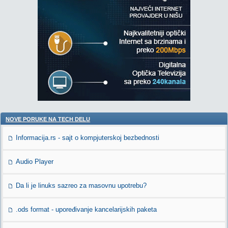
NOVE PORUKE NA TECH DELU
Informacija.rs - sajt o kompjuterskoj bezbednosti
Audio Player
Da li je linuks sazreo za masovnu upotrebu?
.ods format - upoređivanje kancelarijskih paketa