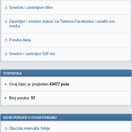
Smešne i zanimljive slike
Zanimljivi i smešni statusi sa Twittera,Facebooka i ostalih soc.
mreža
Poruka dana
Smešni i zanimljivi GIF-ovi
STATISTIKA
Ovaj topic je pregledan
43477 puta
Broj poruka:
57
NOVE PORUKE U OVOM FORUMU
Dilucida intervalla Srbije