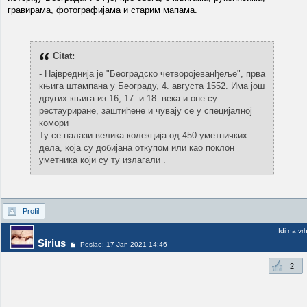
гравирама, фотографијама и старим мапама.
Citat:
- Највреднија је "Београдско четворојеванђеље", прва
књига штампана у Београду, 4. августа 1552. Има још
других књига из 16, 17. и 18. века и оне су
рестауриране, заштићене и чувају се у специјалној
комори
Ту се налази велика колекција од 450 уметничких
дела, која су добијана откупом или као поклон
уметника који су ту излагали .
Profil
Idi na vr
Sirius
Poslao: 17 Jan 2021 14:46
2