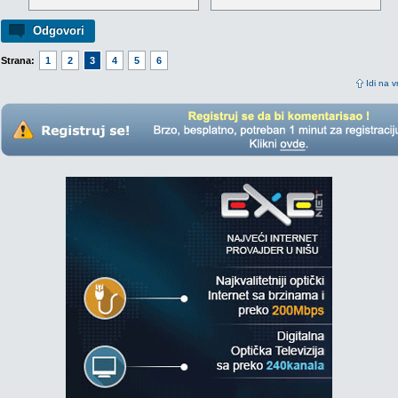
Odgovori
Strana:
1
2
3
4
5
6
Idi na v