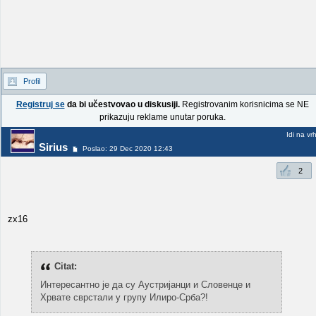
Profil
Registruj se
da bi učestvovao u diskusiji.
Registrovanim korisnicima se NE
prikazuju reklame unutar poruka.
Idi na vr
Sirius
Poslao: 29 Dec 2020 12:43
2
zx16
Citat:
Интересантно је да су Аустријанци и Словенце и
Хрвате сврстали у групу Илиро-Срба?!