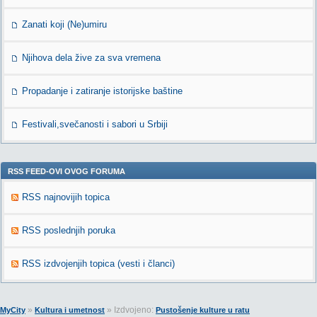
Zanati koji (Ne)umiru
Njihova dela žive za sva vremena
Propadanje i zatiranje istorijske baštine
Festivali,svečanosti i sabori u Srbiji
RSS FEED-OVI OVOG FORUMA
RSS najnovijih topica
RSS poslednjih poruka
RSS izdvojenjih topica (vesti i članci)
»
» Izdvojeno:
MyCity
Kultura i umetnost
Pustošenje kulture u ratu