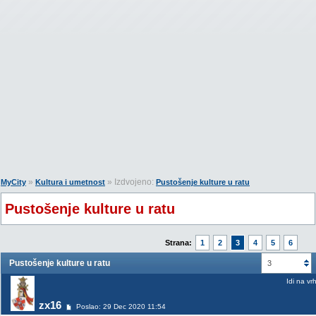
»
» Izdvojeno:
MyCity
Kultura i umetnost
Pustošenje kulture u ratu
Pustošenje kulture u ratu
Strana:
1
2
3
4
5
6
Pustošenje kulture u ratu
3
Idi na vr
zx16
Poslao: 29 Dec 2020 11:54