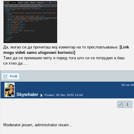
Да, могао си да прочиташ мој коментар на то пресловљавање:
[Link
mogu videti samo ulogovani korisnici]
Tако да си промашио мету и поред тога што си се потрудио а баш
си хтео да.....
Profil
Idi na vr
Skywhaler
Poslao: 30 Dec 2020 14:04
1
Moderator jesam, administrator nisam...