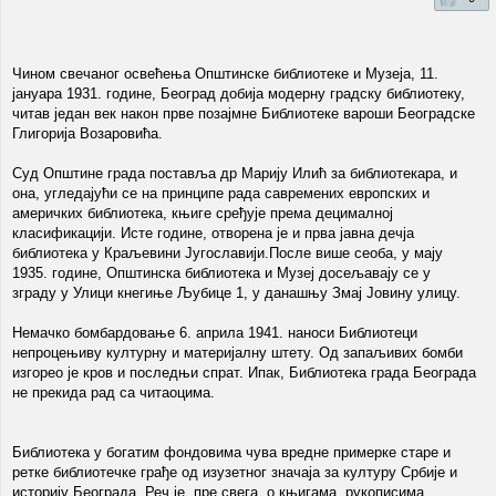
Чином свечаног освећења Општинске библиотеке и Музеја, 11.
јануара 1931. године, Београд добија модерну градску библиотеку,
читав један век након првe позајмне Библиотеке вароши Београдске
Глигорија Возаровића.
Суд Општине града поставља др Марију Илић за библиотекара, и
она, угледајући се на принципе рада савремених европских и
америчких библиотека, књиге сређује према децималној
класификацији. Исте године, отворена је и прва јавна дечја
библиотека у Краљевини Југославији.После више сеоба, у мају
1935. године, Општинска библиотека и Музеј досељавају се у
зграду у Улици кнегиње Љубице 1, у данашњу Змај Јовину улицу.
Немачко бомбардовање 6. априла 1941. наноси Библиотеци
непроцењиву културну и материјалну штету. Од запаљивих бомби
изгорео је кров и последњи спрат. Ипак, Библиотека града Београда
не прекида рад са читаоцима.
Библиотека у богатим фондовима чува вредне примерке старе и
ретке библиотечке грађе од изузетног значаја за културу Србије и
историју Београда. Реч је, пре свега, о књигама, рукописима,