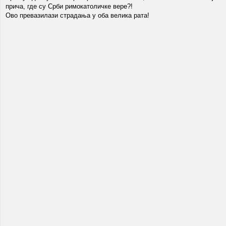
прича, где су Срби римокатоличке вере?!
Ово превазилази страдања у оба велика рата!