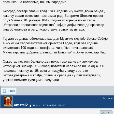
празника, на баловима, војним парадама...
Београд постаје главни град 1841. године и у њему „војна банда”,
како су звали оркестар, наставља рад. За време Шлезингеровог
службовања 10. јануара 1845. године усвојен је војни закон
„Устроеније гарнизоног војинства”, који је дефинисао да оркестар
има 50 чланова и регулисао статус војних музичара.
Тај дан се данас обележава као дан Музичке службе Војске Србије,
а њу осим Репрезентативног оркестра Гарде, који ове године
обележава 190 година постојања, чине Уметнички ансамбл
Министарства одбране „Станислав Бинички” и Војни оркестар Ниш.
Оркестар постоји безмало два века, тако да има и архиву од
историјског значаја. У њиховој нототеци налази се више од 4.000
наслова, неки су из 19. века и, имајући у виду светске
ратове,разарања и крађе, права је срећа да су ови материјали,
упркос великим губицима, сачувани.
Profil
Idi na vr
amstel2
Poslao: 17 Jan 2021 06:45
0