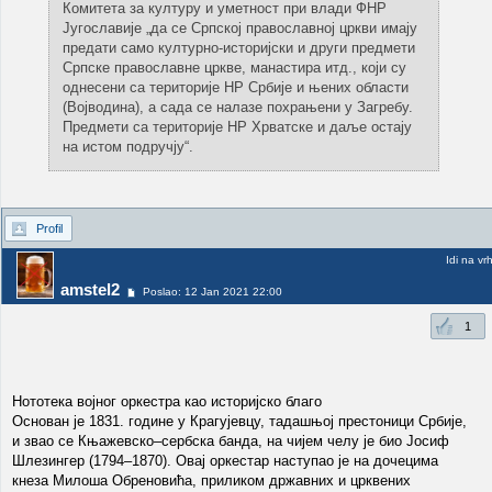
Комитета за културу и уметност при влади ФНР
Југославије „да се Српској православној цркви имају
предати само културно-историјски и други предмети
Српске православне цркве, манастира итд., који су
однесени са територије НР Србије и њених области
(Војводина), а сада се налазе похрањени у Загребу.
Предмети са територије НР Хрватске и даље остају
на истом подручју“.
Profil
Idi na vr
amstel2
Poslao: 12 Jan 2021 22:00
1
Нототека војног оркестра као историјско благо
Основан је 1831. године у Крагујевцу, тадашњој престоници Србије,
и звао се Књажевско–сербска банда, на чијем челу је био Јосиф
Шлезингер (1794–1870). Овај оркестар наступао је на дочецима
кнеза Милоша Обреновића, приликом државних и црквених