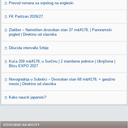
Prevod romana sa srpskog na engleski
FK Partizan 2026/27.
Zlatibor – Namešten dvosoban stan 37 m&#178; | Panoramski
pogled | Direktno od vlasnika
Dilucida intervalla Srbije
Kuća 209 m&#178; u Surčinu | 2 stambene jedinice | Uknjižena |
Blizu EXPO 2027
Novogradnja u Subotici – Dvosoban stan 68 m&#178; + garažno
mesto | Direktno od vlasnika
Kako nauciti japanski?
IZDVOJENO NA MYCITY