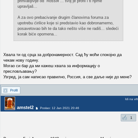
prihvatljivije od ''Rossiя''... tvoj je profil i ti njime
upravljaš...
A za ovo prebacivanje drugim članovima foruma za
upotrebu ćirilice koje si predstavio kao dobronamerno,
posavetovao bih te da tako nešto više ne radiš... sledeći
korak biće opomena...
Хвала ти од срца за добронамерност. Сад ћу моћи спокојно да
чекам нову годину.
Могао си бар да ми кажеш хвала за информацију о
пресловљавању?
Узгред, ја сам написао правилно, Россия, а све даље није до мене?
Profil
Idi na vr
amstel2
Poslao: 12 Jan 2021 20:46
1