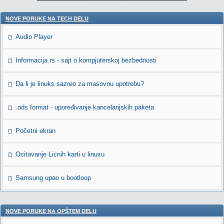
NOVE PORUKE NA TECH DELU
Audio Player
Informacija.rs - sajt o kompjuterskoj bezbednosti
Da li je linuks sazreo za masovnu upotrebu?
.ods format - upoređivanje kancelarijskih paketa
Početni ekran
Ocitavanje Licnih karti u linuxu
Samsung upao u bootloop
NOVE PORUKE NA OPŠTEM DELU