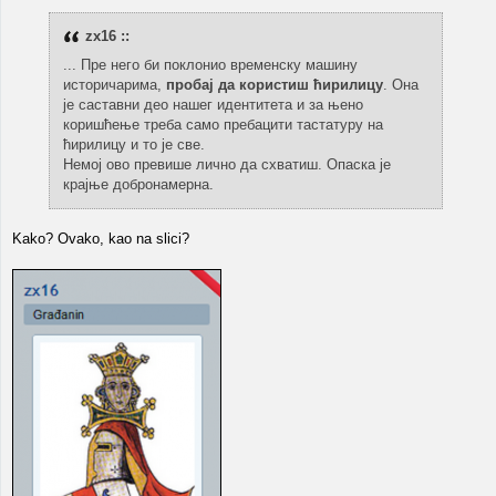
zx16 ::
... Пре него би поклонио временску машину
историчарима,
пробај да користиш ћирилицу
. Она
је саставни део нашег идентитета и за њено
коришћење треба само пребацити тастатуру на
ћирилицу и то је све.
Немој ово превише лично да схватиш. Опаска је
крајње добронамерна.
Kako? Ovako, kao na slici?