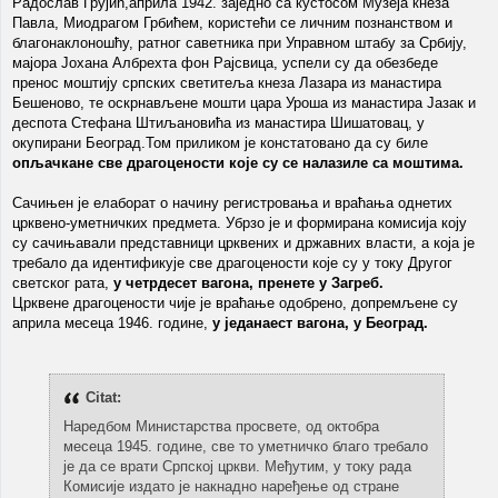
Радослав Грујић,априла 1942. заједно са кустосом Музеја кнеза
Павла, Миодрагом Грбићем, користећи се личним познанством и
благонаклоношћу, ратног саветника при Управном штабу за Србију,
мајора Јохана Албрехта фон Рајсвица, успели су да обезбеде
пренос моштију српских светитеља кнеза Лазара из манастира
Бешеново, те оскрнављене мошти цара Уроша из манастира Јазак и
деспота Стефана Штиљановића из манастира Шишатовац, у
окупирани Београд.Том приликом је констатовано да су биле
опљачкане све драгоцености које су се налазиле са моштима.
Сачињен је елаборат о начину регистровања и враћања однетих
црквено-уметничких предмета. Убрзо је и формирана комисија коју
су сачињавали представници црквених и државних власти, а која је
требало да идентификује све драгоцености које су у току Другог
светског рата,
у четрдесет вагона, пренете у Загреб.
Црквене драгоцености чије је враћање одобрено, допремљене су
априла месеца 1946. године,
у једанаест вагона, у Београд.
Citat:
Наредбом Министарства просвете, од октобра
месеца 1945. године, све то уметничко благо требало
је да се врати Српској цркви. Међутим, у току рада
Комисије издато је накнадно наређење од стране