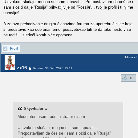
U svakom slučaju, mogao si i sam ispraviti... Pretpostavljam da ćeš se i
sam složiti da je ''Rusija'' prihvatljivije od ''Rossiя''... tvoj je profil i ti njime
upravljaš...
A za ovo prebacivanje drugim članovima foruma za upotrebu ćirilice koje
si predstavio kao dobronamerno, posavetovao bih te da tako nešto više
ne radiš... sledeći korak biće opomena...
Profil
Idi na vr
zx16
Poslao: 30 Dec 2020 15:11
0
Skywhaler ::
Moderator jesam, administrator nisam...
U svakom slučaju, mogao si i sam ispraviti...
Pretpostavljam da ćeš se i sam složiti da je ''Rusija''