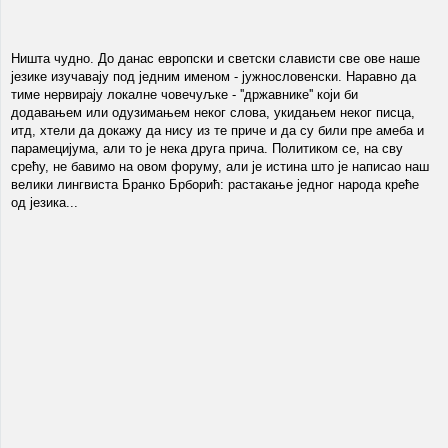
Ништа чудно. До данас европски и светски слависти све ове наше
језике изучавају под једним именом - јужнословенски. Наравно да
тиме нервирају локалне човечуљке - ''државнике'' који би
додавањем или одузимањем неког слова, укидањем неког писца,
итд, хтели да докажу да нису из те приче и да су били пре амеба и
парамецијума, али то је нека друга прича. Политиком се, на сву
срећу, не бавимо на овом форуму, али је истина што је написао наш
велики лингвиста Бранко Брборић: растакање једног народа креће
од језика...