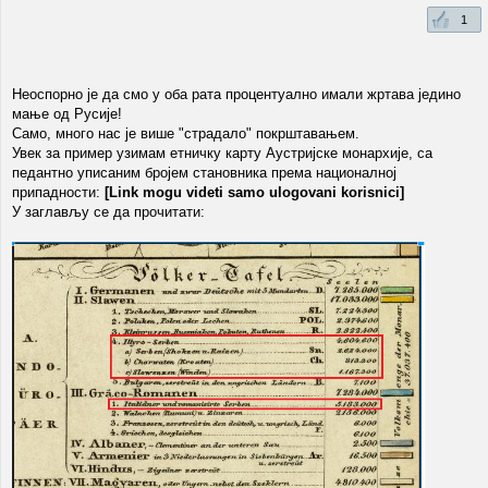
1
Неоспорно је да смо у оба рата процентуално имали жртава једино
мање од Русије!
Само, много нас је више "страдало" покрштавањем.
Увек за пример узимам етничку карту Аустријске монархије, са
педантно уписаним бројем становника према националној
припадности:
[Link mogu videti samo ulogovani korisnici]
У заглављу се да прочитати: