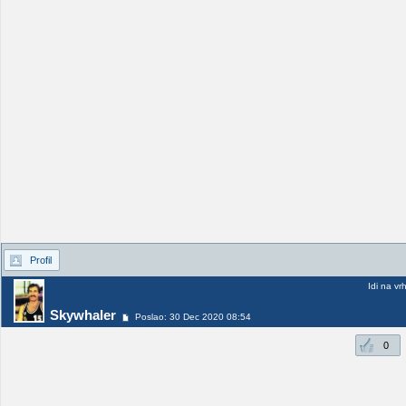
Profil
Idi na vr
Skywhaler
Poslao: 30 Dec 2020 08:54
0