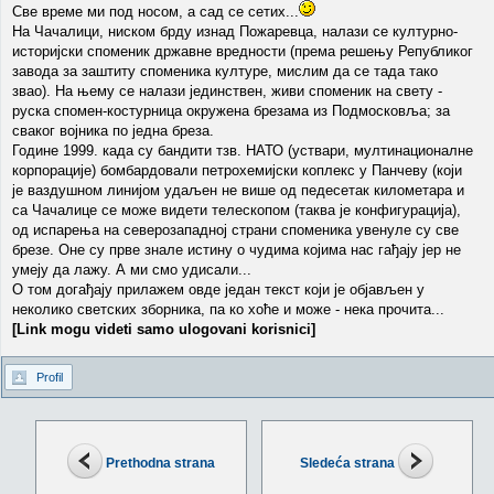
Све време ми под носом, а сад се сетих...
На Чачалици, ниском брду изнад Пожаревца, налази се културно-
историјски споменик државне вредности (према решењу Републиког
завода за заштиту споменика културе, мислим да се тада тако
звао). На њему се налази јединствен, живи споменик на свету -
руска спомен-костурница окружена брезама из Подмосковља; за
сваког војника по једна бреза.
Године 1999. када су бандити тзв. НАТО (уствари, мултинационалне
корпорације) бомбардовали петрохемијски коплекс у Панчеву (који
је ваздушном линијом удаљен не више од педесетак километара и
са Чачалице се може видети телескопом (таква је конфигурација),
од испарења на северозападној страни споменика увенуле су све
брезе. Оне су прве знале истину о чудима којима нас гађају јер не
умеју да лажу. А ми смо удисали...
О том догађају прилажем овде један текст који је објављен у
неколико светских зборника, па ко хоће и може - нека прочита...
[Link mogu videti samo ulogovani korisnici]
Profil
Prethodna strana
Sledeća strana