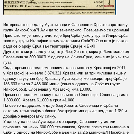
Интересантно је да су Аустријанци и Словенце и Хрвате сврстали у
групу Илиро-Срба?! Али да то занемаримо. Позабавимо се бројкама!
Прво што ми је пало у очи, то је број Срба (како у групи Илиро-Срба
тако и у групи Италијани и римокатолички Срби?!) Оно што је важно,
ради се о броју Срба ван територије Србије и БиХ!
Друго, што ми је пало у очи, то је број Хрвата, којих је било мање од
Словенаца за 300.000?! У односу на Илиро-Србе, мање их је чак три
пута!
Сада, према последњем попису становништва у Хрватској из 2011,
у Хрватској је живело 3.874.321 Хрвата или за три милиона више у
односу на укупан број Хрвата у Аустријској монархији. Број Срба је
186.633 или за 2.438.000 мање (само у односу на Србе из групе
Илиро-Срби). Словенаца у Хрватској има 10.000.
Према последњем попису становништва Словеније, Словенаца има
1.800.000, Хрвата 61.000 а срба 41.000
На све то да додамо и да је број Хрвата, Словенаца и Срба на
осталим територијама бивше Аустријске монархије негде до 1-3% и
добијамо невероватну слику.
У односу на попис Аустријске монархије, Словенци су имали
прираштај од неких 600.000 становника, Хрвати преко три милиона а
Срби у односу на Илиро-Србе мање чак за 2,5 милиона?! Посебна је