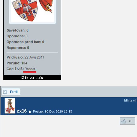
Profil
Idi na vr
zx16
Poslao: 30 Dec 2020 12:35
0