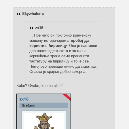
Skywhaler ::
zx16 ::
... Пре него би поклонио временску
машину историчарима,
пробај да
користиш ћирилицу
. Она је саставни
део нашег идентитета и за њено
коришћење треба само пребацити
тастатуру на ћирилицу и то је све.
Немој ово превише лично да схватиш.
Опаска је крајње добронамерна.
Kako? Ovako, kao na slici?