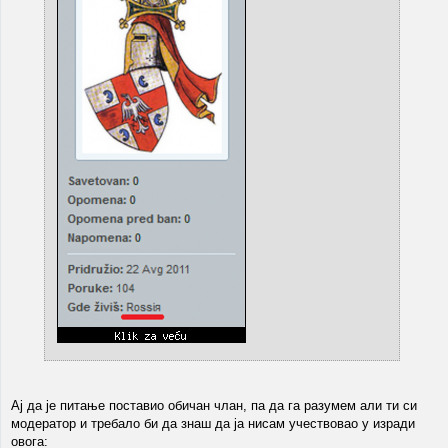
Ај да је питање поставио обичан члан, па да га разумем али ти си
модератор и требало би да знаш да ја нисам учествовао у изради
овога: