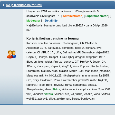
Ko je trenutno na forumu
Ukupno su
4788
korisnika na forumu :: 83 registrovanih, 5
sakrivenih i 4700 gosta :: [
Administrator
] [
Supermoderator
] [
Moderator
] ::
Detaljnije
Najviše korisnika na forumu ikad bilo je
20624
- dana 04 Apr 2026
04:18
Korisnici koji su trenutno na forumu:
Korisnici trenutno na forumu:
357magnum
,
A.R.Chafee.Jr.
,
Alexandar-1973
,
bakovaca
,
Bombona
,
Boris.A
,
Boris90
,
Bvp
,
celeron
,
CHARLIE JA.
,
cifra
,
DalmatinacMF
,
Dannyboy
,
dejan1972
,
DejanSt
,
Denaya
,
Despot Đurađ
,
djboj
,
draganl
,
dragoljub11987
,
Electron
,
foksmolder
,
Frunze
,
goxsys
,
GT
,
HrcAk47
,
Jester
,
JK
,
JOntra
,
K a s p e r
,
Kaplar2
,
king111
,
Koca Popovic
,
Koplje
,
kreker
,
Litostroton
,
MaksicZoran
,
Malahit
,
Marko1238
,
mat
,
mean_machine
,
Metanoja
,
miki kv
,
NiKoLa27
,
nikolapetkovic
,
nnnnnnnnnn
,
Ns1975
,
Orc
,
ozzy
,
Paklenica
,
Pero
,
Polemarchoi
,
proka89
,
raf87
,
RajkoB
,
raptorsi
,
Risbo_Boris
,
royst33
,
ruma
,
septembar
,
shaja1
,
Sharpshooter
,
shiro
,
Sirius
,
stokssone
,
t.e.m.p.l.a.r.
,
tomo2
,
toni061
,
v82
,
Vanderx
,
vathra
,
Velizar Laro
,
VJ
,
vladd
,
Vladko
,
vobo
,
Volfero
,
wolf431
,
zajcev1
,
zillbg
,
zokizemun
,
Zorge
,
Đurđevdan