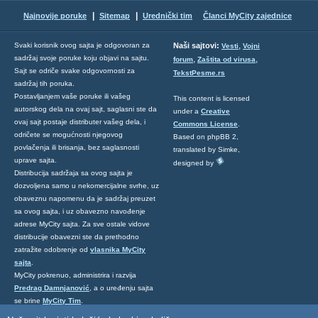
|
|
Najnovije poruke
Sitemap
Urednički tim
Članci MyCity zajednice
,
Svaki korisnik ovog sajta je odgovoran za
Naši sajtovi:
Vesti
Vojni
sadržaj svoje poruke koju objavi na sajtu.
,
,
forum
Zaštita od virusa
Sajt se odriče svake odgovornosti za
TekstPesme.rs
sadržaj tih poruka.
Postavljanjem vaše poruke ili vašeg
This content is licensed
autorskog dela na ovaj sajt, saglasni ste da
under a
Creative
ovaj sajt postaje distributer vašeg dela, i
Commons License
.
odričete se mogućnosti njegovog
Based on phpBB 2,
povlačenja ili brisanja, bez saglasnosti
translated by Simke,
uprave sajta.
designed by
Distribucija sadržaja sa ovog sajta je
dozvoljena samo u nekomercijalne svrhe, uz
obaveznu napomenu da je sadržaj preuzet
sa ovog sajta, i uz obavezno navođenje
adrese MyCity sajta. Za sve ostale vidove
distribucije obavezni ste da prethodno
zatražite odobrenje od
vlasnika MyCity
sajta
.
MyCity pokrenuo, administrira i razvija
Predrag Damnjanović
, a o uređenju sajta
se brine
MyCity Tim
.
Ukoliko želite da nas kontaktirate kliknite