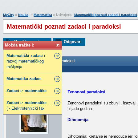
»
->
» Izdvojeno:
MyCity
Nauka
Matematika
Matematički poznati zadaci i paradoksi
Matematički poznati zadaci i paradoksi
Napiši novu temu
Odgovori
Možda tražite i:
Matematički
zadaci
i
razvoj matematičkog
Matematički poznati zadaci i paradoksi
mišljenja
Poslao: 16 Maj 2006 21:36
Matematika
zadaci
Duksy
Građanin
Zadaci
iz
matematike
Zenonovi paradoksi
Zadaci
iz
matematike
... :
Zenonovi paradoksi su zbunili, izazvali, u
( - Elektrotehnicki fax
hiljade godina.
Dihotomija
Dihotomija: kretanje je nemoguće jer "on