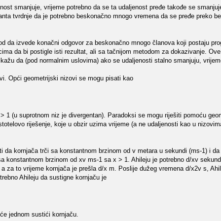
jenost smanjuje, vrijeme potrebno da se ta udaljenost pređe takođe se smanjuj
manta tvrdnje da je potrebno beskonačno mnogo vremena da se pređe preko 
etod da izvede konačni odgovor za beskonačno mnogo članova koji postaju pro
cima da bi postigle isti rezultat, ali sa tačnijom metodom za dokazivanje. Ov
e kažu da (pod normalnim uslovima) ako se udaljenosti stalno smanjuju, vrije
ovi. Opći geometrijski nizovi se mogu pisati kao
 x > 1 (u suprotnom niz je divergentan). Paradoksi se mogu riješiti pomoću geo
Aristotelovo riješenje, koje u obzir uzima vrijeme (a ne udaljenosti kao u nizovi
liti da kornjača trči sa konstantnom brzinom od v metara u sekundi (ms-1) i da
i sa konstantnom brzinom od xv ms-1 sa x > 1. Ahileju je potrebno d/xv sekund
, a za to vrijeme kornjača je prešla d/x m. Poslije dužeg vremena d/x2v s, Ahil
trebno Ahileju da sustigne kornjaču je
 će jednom sustići kornjaču.