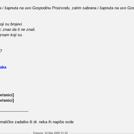
 i šapnuta na uvo Gospodinu Proizvodu, zatim sabrana i šapnuta na uvo Go
i su brojevi.
 znao da ti ne znaš.
znam koji su.
i?
taka
risnici]
risnici]
------------------------
atičke zadatke ili dr. neka ih napiše ovde
Dopuna: 16 Maj 2006 21:16