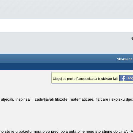
N
Skokni na 
Uloguj se preko Facebooka da bi
skinuo fajl
:
tjecali, inspirisali i zadivljavali filozofe, matematičare, fizičare i školsku dje
o što je u pokretu mora prvo preći pola puta prije nego što stigne do cilja". (A