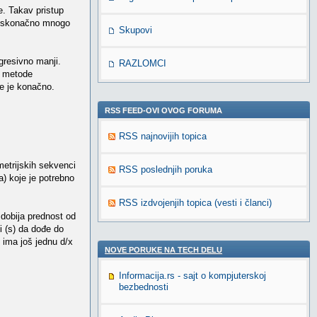
e. Takav pristup
beskonačno mnogo
Skupovi
gresivno manji.
RAZLOMCI
e metode
me je konačno.
RSS FEED-OVI OVOG FORUMA
RSS najnovijih topica
metrijskih sekvenci
RSS poslednjih poruka
ma) koje je potrebno
RSS izdvojenjih topica (vesti i članci)
 dobija prednost od
i (s) da dođe do
 ima još jednu d/x
NOVE PORUKE NA TECH DELU
Informacija.rs - sajt o kompjuterskoj
bezbednosti