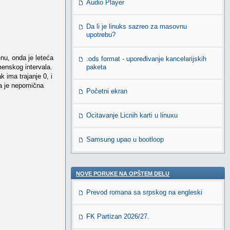
Audio Player
Da li je linuks sazreo za masovnu
upotrebu?
nu, onda je leteća
.ods format - upoređivanje kancelarijskih
emenskog intervala.
paketa
ima trajanje 0, i
la je nepomična
Početni ekran
Ocitavanje Licnih karti u linuxu
Samsung upao u bootloop
NOVE PORUKE NA OPŠTEM DELU
Prevod romana sa srpskog na engleski
FK Partizan 2026/27.