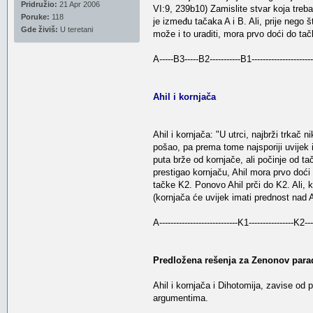
Pridružio:
21 Apr 2006
VI:9, 239b10) Zamislite stvar koja treb
Poruke:
118
je između tačaka A i B. Ali, prije nego 
Gde živiš:
U teretani
može i to uraditi, mora prvo doći do ta
A-----B3-----B2-----------B1---------------------
Ahil i kornjača
Ahil i kornjača: "U utrci, najbrži trkač 
pošao, pa prema tome najsporiji uvijek i
puta brže od kornjače, ali počinje od tač
prestigao kornjaču, Ahil mora prvo doći
tačke K2. Ponovo Ahil prči do K2. Ali, k
(kornjača će uvijek imati prednost nad 
A----------------------------K1----------------K2-
Predložena rešenja za Zenonov parad
Ahil i kornjača i Dihotomija, zavise od p
argumentima.