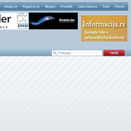
Uloguj se
Registruj se
Blogovi
Pravilnik
Lista članova
Traži
Pomoć