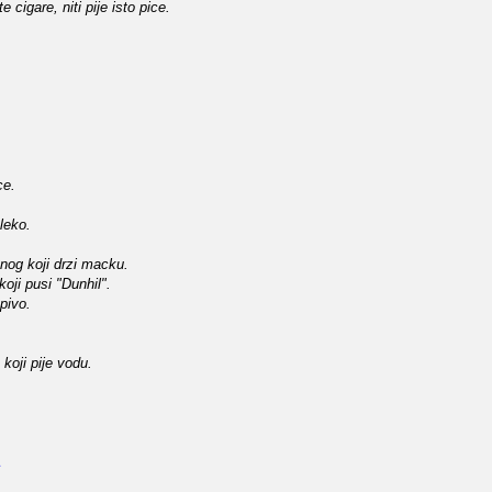
 cigare, niti pije isto pice.
ce.
mleko.
onog koji drzi macku.
koji pusi "Dunhil".
 pivo.
koji pije vodu.