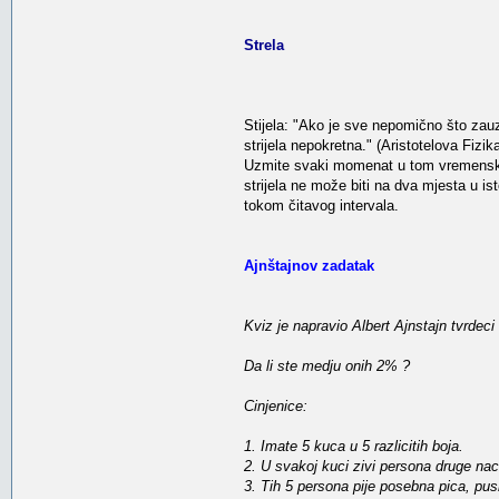
Strela
Stijela: "Ako je sve nepomično što zau
strijela nepokretna." (Aristotelova Fizi
Uzmite svaki momenat u tom vremenskom
strijela ne može biti na dva mjesta u i
tokom čitavog intervala.
Ajnštajnov zadatak
Kviz je napravio Albert Ajnstajn tvrdeci 
Da li ste medju onih 2% ?
Cinjenice:
1. Imate 5 kuca u 5 razlicitih boja.
2. U svakoj kuci zivi persona druge nac
3. Tih 5 persona pije posebna pica, pusi 