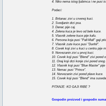
4. Niko nema istog ljubimca i ne pusi iste
Podaci:
1. Britanac zivi u crvenoj kuci.
2. Svedjanin drzi psa.
3. Danac pije caj.
4. Zelena kuca je levo od bele kuce.
5. Vlasnik zelene kuce pije kafu.
6. Persona koja pusi "Pall-Mall" gaji pti
7. Vlasnik zute kuce pusi "Dunhil".
8. Covek koji zivi u kuci u centru pije 
9. Norvezanin zivi u prvoj kuci.
10. Covek koji pusi "Blend" zivi pored 
11. Onaj koji drzi konje zivi pored onog 
12. Vlasnik koji pusi "Blue Master" pije
13. Nemac pusi "Prince".
14. Norvezanin zivi pored plave kuce.
15. Covek koji pusi "Blend" ima suseda 
PITANJE: KO GAJI RIBE ?
Gospodin proizvod i gospodin suma