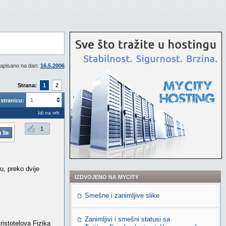
apisano na dan:
16.5.2006
Strana:
1
2
1
stranicu:
Idi na vrh
1
cu, preko dvije
IZDVOJENO NA MYCITY
Smešne i zanimljive slike
Zanimljivi i smešni statusi sa
ristotelova Fizika