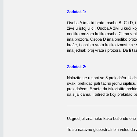
Zadatak 1:
Osoba A ima tri brata: osobe B, C i D, 
žive u istoj ulici. Osoba A živi u kući 
onoliko prozora koliko osoba C ima vrat
ima prozora. Osoba D ima onoliko prozor
braće, i onoliko vrata koliko iznosi zbi
ima jednak broj vrata i prozora. Da li taš
Zadatak 2:
Nalazite se u sobi sa 3 prekidača. U dru
svaki prekidač pali tačno jednu sijalicu
prekidačem. Smete da iskoristite prek
sa sijalicama, i odredite koji prekidač pa
Uzgred jel zna neko kako beše ide ono 
To su naravno gluposti ali bih voleo d