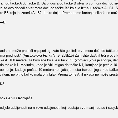
a ići od tačke A do tačke B. Da bi došla do tačke B stvar prvo mora doći do s
što se ovo dogodi stvar mora doći do tačke B2 koja je između tačaka A i B1. Sl
čke B3 koja je između A i B2, i tako dalje. Prema tome kretanje nikada ne mož
----B
nikada ne može prestići najsporijeg, zato što gonitelj prvo mora doći do tačke o
ma prednost." (Aristotelova Fizika VI:9, 239b15) Zamislite da Ahil trči protiv k
ke A, 100 metara iza kornjače koja je u tački K1 (kornjači ,koja je sporija, dat
 do tačke K1. Međutim, kada je Ahil stigao do tačke K1, kornjača je prešla 10
ao i prije, kada je prešao 10 metara kornjača je metar ispred njega, kod tačke 
Ahilom, ne bitno koliko mala ona bila). Prema tome Ahil nikada ne može presti
--K3
oks Ahil i Kornjača
odijele udaljenosti na nizove udaljenosti koji postaju sve manji, pa su i subjek