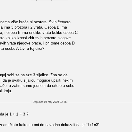
i nema više braće ni sestara. Svih četvoro
koja ima 3 prozora i 2 vrata. Osoba B ima
a, i osoba B ima onoliko vrata koliko osoba C
a koliko iznosi zbir svih prozora njegove
r svih vrata njegove braće, i pri tome osoba D
ta osobe A živi u toj ulici?
goj sobi se nalaze 3 sijalice. Zna se da
, i da je svaku sijalicu moguće upaliti nekim
idače, a zatim samo jednom da uđete u sobu
li koju.
Dopuna: 16 Maj 2006 22:36
da je 1 + 1 = 3 ?
a znam čisto kako su oni do navodno dokazali da je "1+1=3"