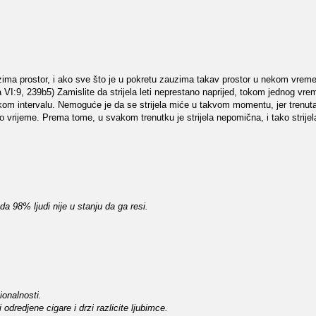
zima prostor, i ako sve što je u pokretu zauzima takav prostor u nekom vreme
ka VI:9, 239b5) Zamislite da strijela leti neprestano naprijed, tokom jednog vr
 intervalu. Nemoguće je da se strijela miće u takvom momentu, jer trenutak 
sto vrijeme. Prema tome, u svakom trenutku je strijela nepomična, i tako strije
da 98% ljudi nije u stanju da ga resi.
ionalnosti.
odredjene cigare i drzi razlicite ljubimce.