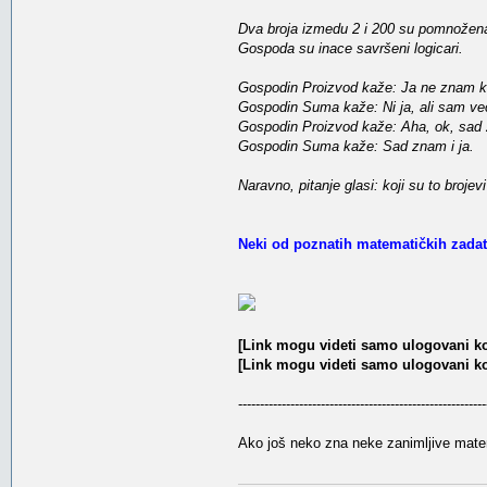
Dva broja izmedu 2 i 200 su pomnožena
Gospoda su inace savršeni logicari.
Gospodin Proizvod kaže: Ja ne znam koj
Gospodin Suma kaže: Ni ja, ali sam vec
Gospodin Proizvod kaže: Aha, ok, sad 
Gospodin Suma kaže: Sad znam i ja.
Naravno, pitanje glasi: koji su to brojev
Neki od poznatih matematičkih zada
[Link mogu videti samo ulogovani ko
[Link mogu videti samo ulogovani ko
---------------------------------------------------------
Ako još neko zna neke zanimljive matem