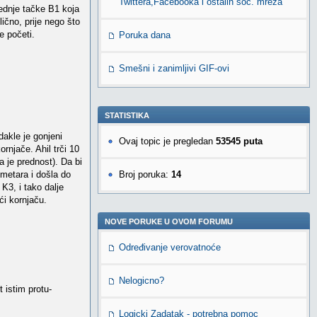
Twittera,Facebooka i ostalih soc. mreža
rednje tačke B1 koja
ično, prije nego što
e početi.
Poruka dana
Smešni i zanimljivi GIF-ovi
STATISTIKA
dakle je gonjeni
Ovaj topic je pregledan
53545 puta
ornjače. Ahil trči 10
a je prednost). Da bi
 metara i došla do
Broj poruka:
14
K3, i tako dalje
ći kornjaču.
NOVE PORUKE U OVOM FORUMU
Određivanje verovatnoće
Nelogicno?
t istim protu-
Logicki Zadatak - potrebna pomoc