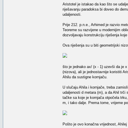
Aristotel je istakao da kao što se udal
riješavanju paradoksa bi doveo do de
udaljenosti.
Prije 212. p.n.e., Arhimed je razvio m
Teoreme su razvijene u modernijim obli
dozvoljavaju konstrukciju riješenja koj
Ova riješenja su u biti geometrijski niz
što je jednako ax/ (x - 1) uzevši da je
(nizova), ali je jednostavnije koristiti 
Ahilu da sustigne kornjaču.
U slučaju Ahila i kornjače, treba zamis
udaljenosti d metara (m), a da Ahil trč
tačke sa koje je kornjača otpočela trku
m, i tako dalje. Prema tome, vrijeme po
Pošto je ovo konačna vrijednost, Ahilej