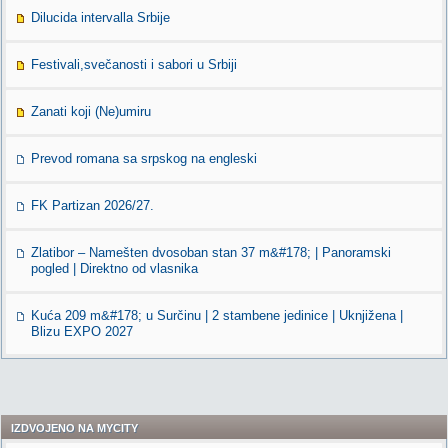
Dilucida intervalla Srbije
Festivali,svečanosti i sabori u Srbiji
Zanati koji (Ne)umiru
Prevod romana sa srpskog na engleski
FK Partizan 2026/27.
Zlatibor – Namešten dvosoban stan 37 m&#178; | Panoramski
pogled | Direktno od vlasnika
Kuća 209 m&#178; u Surčinu | 2 stambene jedinice | Uknjižena |
Blizu EXPO 2027
IZDVOJENO NA MYCITY