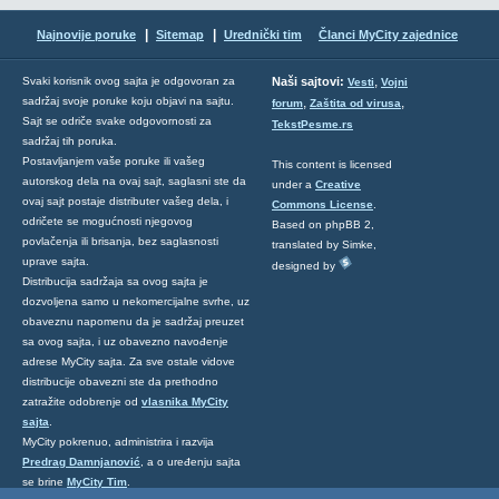
|
|
Najnovije poruke
Sitemap
Urednički tim
Članci MyCity zajednice
,
Svaki korisnik ovog sajta je odgovoran za
Naši sajtovi:
Vesti
Vojni
sadržaj svoje poruke koju objavi na sajtu.
,
,
forum
Zaštita od virusa
Sajt se odriče svake odgovornosti za
TekstPesme.rs
sadržaj tih poruka.
Postavljanjem vaše poruke ili vašeg
This content is licensed
autorskog dela na ovaj sajt, saglasni ste da
under a
Creative
ovaj sajt postaje distributer vašeg dela, i
Commons License
.
odričete se mogućnosti njegovog
Based on phpBB 2,
povlačenja ili brisanja, bez saglasnosti
translated by Simke,
uprave sajta.
designed by
Distribucija sadržaja sa ovog sajta je
dozvoljena samo u nekomercijalne svrhe, uz
obaveznu napomenu da je sadržaj preuzet
sa ovog sajta, i uz obavezno navođenje
adrese MyCity sajta. Za sve ostale vidove
distribucije obavezni ste da prethodno
zatražite odobrenje od
vlasnika MyCity
sajta
.
MyCity pokrenuo, administrira i razvija
Predrag Damnjanović
, a o uređenju sajta
se brine
MyCity Tim
.