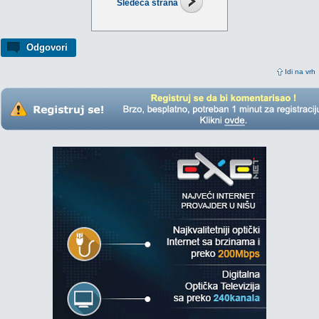
Sledeća strana
Odgovori
Idi na vrh