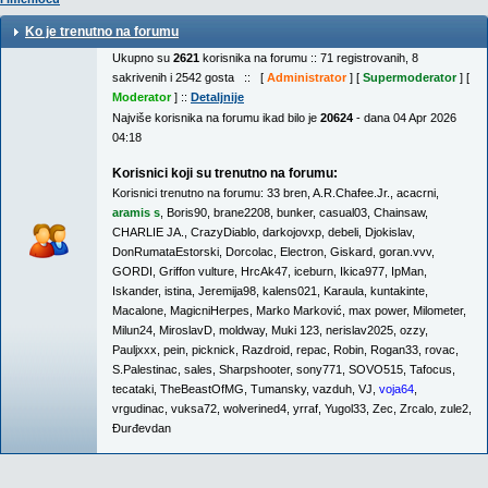
Ko je trenutno na forumu
Ukupno su
2621
korisnika na forumu :: 71 registrovanih, 8
sakrivenih i 2542 gosta :: [
Administrator
] [
Supermoderator
] [
Moderator
] ::
Detaljnije
Najviše korisnika na forumu ikad bilo je
20624
- dana 04 Apr 2026
04:18
Korisnici koji su trenutno na forumu:
Korisnici trenutno na forumu:
33 bren
,
A.R.Chafee.Jr.
,
acacrni
,
aramis s
,
Boris90
,
brane2208
,
bunker
,
casual03
,
Chainsaw
,
CHARLIE JA.
,
CrazyDiablo
,
darkojovxp
,
debeli
,
Djokislav
,
DonRumataEstorski
,
Dorcolac
,
Electron
,
Giskard
,
goran.vvv
,
GORDI
,
Griffon vulture
,
HrcAk47
,
iceburn
,
Ikica977
,
IpMan
,
Iskander
,
istina
,
Jeremija98
,
kalens021
,
Karaula
,
kuntakinte
,
Macalone
,
MagicniHerpes
,
Marko Marković
,
max power
,
Milometer
,
Milun24
,
MiroslavD
,
moldway
,
Muki 123
,
nerislav2025
,
ozzy
,
Pauljxxx
,
pein
,
picknick
,
Razdroid
,
repac
,
Robin
,
Rogan33
,
rovac
,
S.Palestinac
,
sales
,
Sharpshooter
,
sony771
,
SOVO515
,
Tafocus
,
tecataki
,
TheBeastOfMG
,
Tumansky
,
vazduh
,
VJ
,
voja64
,
vrgudinac
,
vuksa72
,
wolverined4
,
yrraf
,
Yugol33
,
Zec
,
Zrcalo
,
zule2
,
Đurđevdan