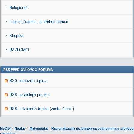
Nelogicno?
Logicki Zadatak - potrebna pomoc
Skupovi
RAZLOMCI
RSS FEED-OVI OVOG FORUMA
RSS najnovijih topica
RSS poslednjih poruka
RSS izdvojenjih topica (vesti i članci)
»
->
»
MyCity
Nauka
Matematika
Racionalizacija razlomaka sa polinomima u brojiocu
i imeniocu