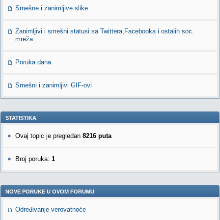
Smešne i zanimljive slike
Zanimljivi i smešni statusi sa Twittera,Facebooka i ostalih soc.
mreža
Poruka dana
Smešni i zanimljivi GIF-ovi
STATISTIKA
Ovaj topic je pregledan
8216 puta
Broj poruka:
1
NOVE PORUKE U OVOM FORUMU
Određivanje verovatnoće