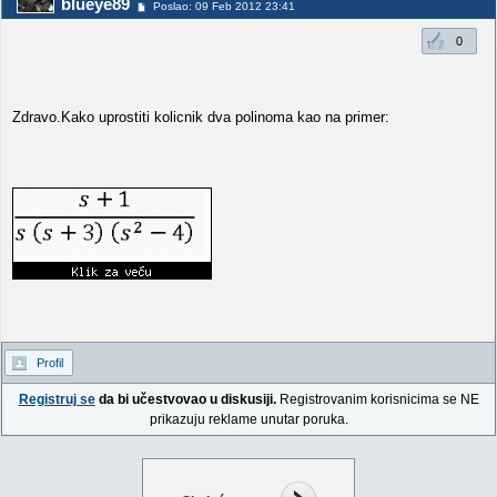
blueye89
Poslao: 09 Feb 2012 23:41
0
Zdravo.Kako uprostiti kolicnik dva polinoma kao na primer:
Profil
Registruj se
da bi učestvovao u diskusiji.
Registrovanim korisnicima se NE
prikazuju reklame unutar poruka.