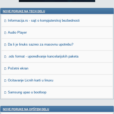
NOVE PORUKE NA TECH DELU
Informacija.rs - sajt o kompjuterskoj bezbednosti
Audio Player
Da li je linuks sazreo za masovnu upotrebu?
.ods format - upoređivanje kancelarijskih paketa
Početni ekran
Ocitavanje Licnih karti u linuxu
Samsung upao u bootloop
NOVE PORUKE NA OPŠTEM DELU