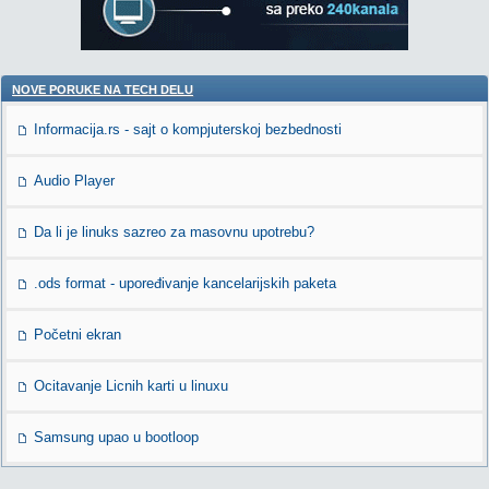
NOVE PORUKE NA TECH DELU
Informacija.rs - sajt o kompjuterskoj bezbednosti
Audio Player
Da li je linuks sazreo za masovnu upotrebu?
.ods format - upoređivanje kancelarijskih paketa
Početni ekran
Ocitavanje Licnih karti u linuxu
Samsung upao u bootloop