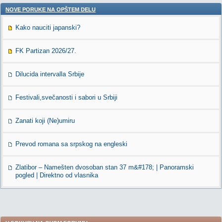
NOVE PORUKE NA OPŠTEM DELU
Kako nauciti japanski?
FK Partizan 2026/27.
Dilucida intervalla Srbije
Festivali,svečanosti i sabori u Srbiji
Zanati koji (Ne)umiru
Prevod romana sa srpskog na engleski
Zlatibor – Namešten dvosoban stan 37 m&#178; | Panoramski
pogled | Direktno od vlasnika