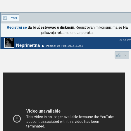
Profil
Registruj se
da bi učestvovao u diskusiji.
Registrovanim korisnicima se NE
prikazuju reklame unutar poruka.
Idi na vr
Neprimetna
Poslao: 06 Feb 2014 21:43
5