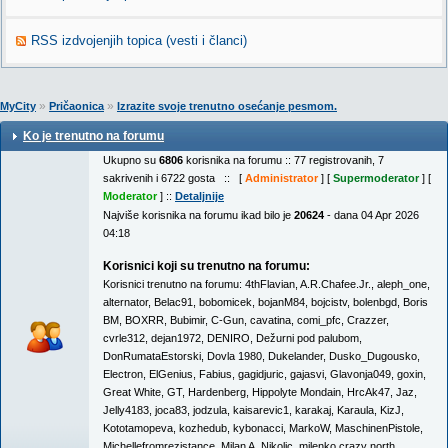
RSS izdvojenjih topica (vesti i članci)
»
»
MyCity
Pričaonica
Izrazite svoje trenutno osećanje pesmom.
Ko je trenutno na forumu
Ukupno su
6806
korisnika na forumu :: 77 registrovanih, 7
sakrivenih i 6722 gosta :: [
Administrator
] [
Supermoderator
] [
Moderator
] ::
Detaljnije
Najviše korisnika na forumu ikad bilo je
20624
- dana 04 Apr 2026
04:18
Korisnici koji su trenutno na forumu:
Korisnici trenutno na forumu:
4thFlavian
,
A.R.Chafee.Jr.
,
aleph_one
,
alternator
,
Belac91
,
bobomicek
,
bojanM84
,
bojcistv
,
bolenbgd
,
Boris
BM
,
BOXRR
,
Bubimir
,
C-Gun
,
cavatina
,
comi_pfc
,
Crazzer
,
cvrle312
,
dejan1972
,
DENIRO
,
Dežurni pod palubom
,
DonRumataEstorski
,
Dovla 1980
,
Dukelander
,
Dusko_Dugousko
,
Electron
,
ElGenius
,
Fabius
,
gagidjuric
,
gajasvi
,
Glavonja049
,
goxin
,
Great White
,
GT
,
Hardenberg
,
Hippolyte Mondain
,
HrcAk47
,
Jaz
,
Jelly4183
,
joca83
,
jodzula
,
kaisarevic1
,
karakaj
,
Karaula
,
KizJ
,
Kototamopeva
,
kozhedub
,
kybonacci
,
MarkoW
,
MaschinenPistole
,
Michellefromrezistance
,
Milan A. Nikolic
,
milenko crazy north
,