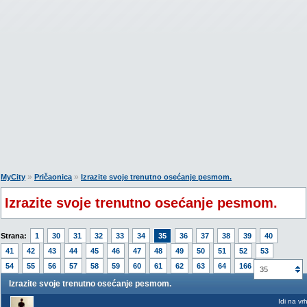
»
»
MyCity
Pričaonica
Izrazite svoje trenutno osećanje pesmom.
Izrazite svoje trenutno osećanje pesmom.
Strana:
1
30
31
32
33
34
35
36
37
38
39
40
41
42
43
44
45
46
47
48
49
50
51
52
53
54
55
56
57
58
59
60
61
62
63
64
166
35
Izrazite svoje trenutno osećanje pesmom.
Idi na vr