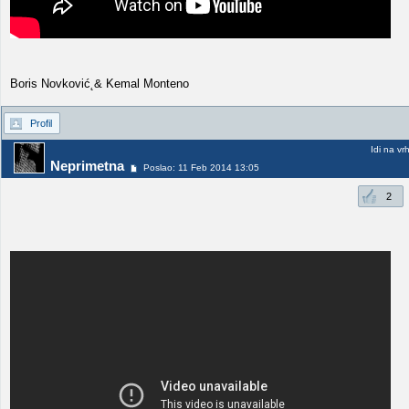
Boris Novković˛& Kemal Monteno
Profil
Idi na vr
Neprimetna
Poslao: 11 Feb 2014 13:05
2