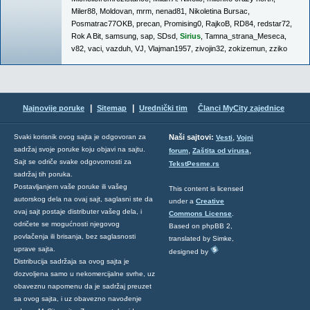
Miler88
,
Moldovan
,
mrm
,
nenad81
,
Nikoletina Bursac
,
Posmatrac77OKB
,
precan
,
Promising0
,
RajkoB
,
RD84
,
redstar72
,
Rok A Bit
,
samsung
,
sap
,
SDsd
,
Sirius
,
Tamna_strana_Meseca
,
v82
,
vaci
,
vazduh
,
VJ
,
Vlajman1957
,
zivojin32
,
zokizemun
,
zziko
|
|
Najnovije poruke
Sitemap
Urednički tim
Članci MyCity zajednice
,
Svaki korisnik ovog sajta je odgovoran za
Naši sajtovi:
Vesti
Vojni
sadržaj svoje poruke koju objavi na sajtu.
,
,
forum
Zaštita od virusa
Sajt se odriče svake odgovornosti za
TekstPesme.rs
sadržaj tih poruka.
Postavljanjem vaše poruke ili vašeg
This content is licensed
autorskog dela na ovaj sajt, saglasni ste da
under a
Creative
ovaj sajt postaje distributer vašeg dela, i
Commons License
.
odričete se mogućnosti njegovog
Based on phpBB 2,
povlačenja ili brisanja, bez saglasnosti
translated by Simke,
uprave sajta.
designed by
Distribucija sadržaja sa ovog sajta je
dozvoljena samo u nekomercijalne svrhe, uz
obaveznu napomenu da je sadržaj preuzet
sa ovog sajta, i uz obavezno navođenje