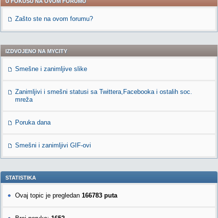
U FOKUSU NA OVOM FORUMU
Zašto ste na ovom forumu?
IZDVOJENO NA MYCITY
Smešne i zanimljive slike
Zanimljivi i smešni statusi sa Twittera,Facebooka i ostalih soc.
mreža
Poruka dana
Smešni i zanimljivi GIF-ovi
STATISTIKA
Ovaj topic je pregledan
166783 puta