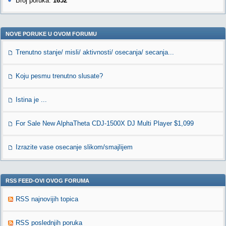
Broj poruka:
1652
NOVE PORUKE U OVOM FORUMU
Trenutno stanje/ misli/ aktivnosti/ osecanja/ secanja...
Koju pesmu trenutno slusate?
Istina je ...
For Sale New AlphaTheta CDJ-1500X DJ Multi Player $1,099
Izrazite vase osecanje slikom/smajlijem
RSS FEED-OVI OVOG FORUMA
RSS najnovijih topica
RSS poslednjih poruka