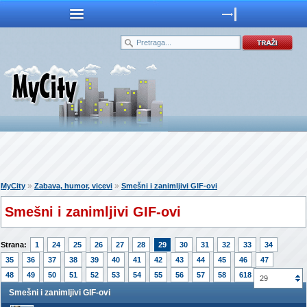
»
»
MyCity
Zabava, humor, vicevi
Smešni i zanimljivi GIF-ovi
Smešni i zanimljivi GIF-ovi
Strana:
1
24
25
26
27
28
29
30
31
32
33
34
35
36
37
38
39
40
41
42
43
44
45
46
47
48
49
50
51
52
53
54
55
56
57
58
618
29
Smešni i zanimljivi GIF-ovi