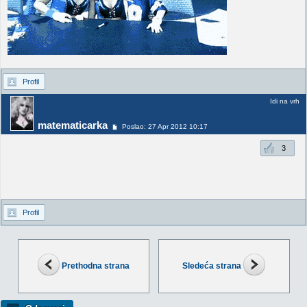
Profil
Idi na vrh
matematicarka
Poslao: 27 Apr 2012 10:17
3
Profil
Prethodna strana
Sledeća strana