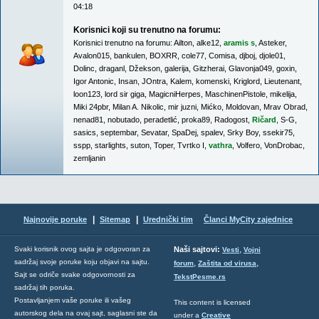
04:18
Korisnici koji su trenutno na forumu:
Korisnici trenutno na forumu:
Ailton
,
alke12
,
aramis s
,
Asteker
,
Avalon015
,
bankulen
,
BOXRR
,
cole77
,
Comisa
,
djboj
,
djole01
,
Dolinc
,
draganl
,
Džekson
,
galerija
,
Gitzherai
,
Glavonja049
,
goxin
,
Igor Antonic
,
Insan
,
JOntra
,
Kalem
,
komenski
,
Kriglord
,
Lieutenant
,
loon123
,
lord sir giga
,
MagicniHerpes
,
MaschinenPistole
,
mikelija
,
Miki 24pbr
,
Milan A. Nikolic
,
mir juzni
,
Mićko
,
Moldovan
,
Mrav Obrad
,
nenad81
,
nobutado
,
peradetlić
,
proka89
,
Radogost
,
Ričard
,
S-G
,
sasics
,
septembar
,
Sevatar
,
SpaDej
,
spalev
,
Srky Boy
,
ssekir75
,
sspp
,
starlights
,
suton
,
Toper
,
Tvrtko I
,
vathra
,
Volfero
,
VonDrobac
,
zemljanin
|
|
Najnovije poruke
Sitemap
Urednički tim
Članci MyCity zajednice
,
Svaki korisnik ovog sajta je odgovoran za
Naši sajtovi:
Vesti
Vojni
sadržaj svoje poruke koju objavi na sajtu.
,
,
forum
Zaštita od virusa
Sajt se odriče svake odgovornosti za
TekstPesme.rs
sadržaj tih poruka.
Postavljanjem vaše poruke ili vašeg
This content is licensed
autorskog dela na ovaj sajt, saglasni ste da
under a
Creative