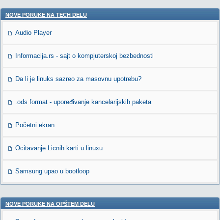
NOVE PORUKE NA TECH DELU
Audio Player
Informacija.rs - sajt o kompjuterskoj bezbednosti
Da li je linuks sazreo za masovnu upotrebu?
.ods format - upoređivanje kancelarijskih paketa
Početni ekran
Ocitavanje Licnih karti u linuxu
Samsung upao u bootloop
NOVE PORUKE NA OPŠTEM DELU