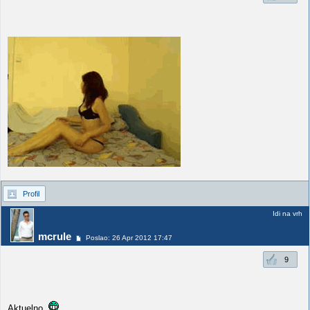
Profil
Idi na vrh
mcrule
Poslao: 26 Apr 2012 17:47
9
Aktuelno.