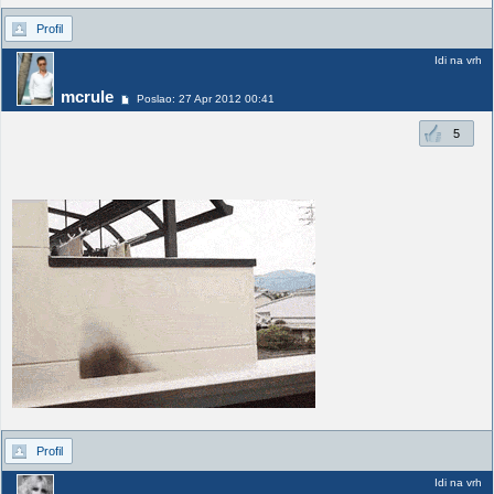
Profil
Idi na vrh
mcrule
Poslao: 27 Apr 2012 00:41
5
Profil
Idi na vrh