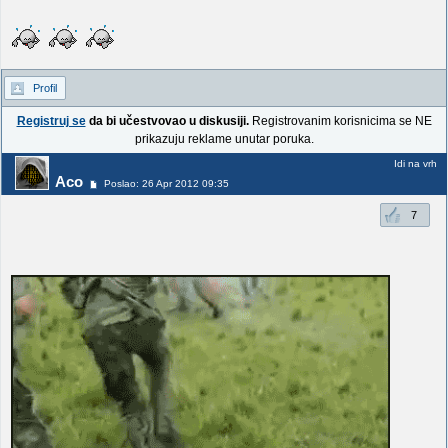
Profil
Registruj se
da bi učestvovao u diskusiji.
Registrovanim korisnicima se NE
prikazuju reklame unutar poruka.
Idi na vrh
Aco
Poslao: 26 Apr 2012 09:35
7