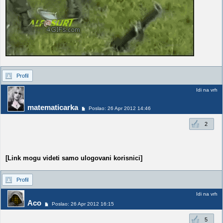
Profil
Idi na vrh
matematicarka
Poslao: 26 Apr 2012 14:46
2
[Link mogu videti samo ulogovani korisnici]
Profil
Idi na vrh
Aco
Poslao: 26 Apr 2012 16:15
5