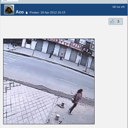
Idi na vrh
Aco
Poslao: 26 Apr 2012 20:15
3