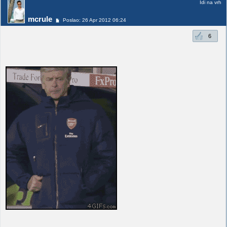
Idi na vrh
mcrule
Poslao: 26 Apr 2012 06:24
6