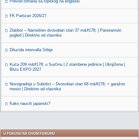
Prevod romana sa srpskog na engleski
FK Partizan 2026/27.
Zlatibor – Namešten dvosoban stan 37 m&#178; | Panoramski
pogled | Direktno od vlasnika
Dilucida intervalla Srbije
Kuća 209 m&#178; u Surčinu | 2 stambene jedinice | Uknjižena |
Blizu EXPO 2027
Novogradnja u Subotici – Dvosoban stan 68 m&#178; + garažno
mesto | Direktno od vlasnika
Kako nauciti japanski?
U FOKUSU NA OVOM FORUMU