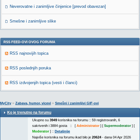
Neverovatne i zanimljive činjenice [prevod obavezan]
Smešne i zanimljive slike
RSS FEED-OVI OVOG FORUMA
RSS najnovijih topica
RSS poslednjih poruka
RSS izdvojenjih topica (vesti i članci)
»
»
MyCity
Zabava, humor, vicevi
Smešni i zanimljivi GIF-ovi
Ko je trenutno na forumu
Ukupno su
3949
korisnika na forumu :: 59 registrovanih, 6
sakrivenih i 3884 gosta :: [
Administrator
] [
Supermoderator
] [
Moderator
] ::
Detaljnije
Najviše korisnika na forumu ikad bilo je
20624
- dana 04 Apr 2026