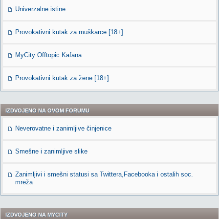
Univerzalne istine
Provokativni kutak za muškarce [18+]
MyCity Offtopic Kafana
Provokativni kutak za žene [18+]
IZDVOJENO NA OVOM FORUMU
Neverovatne i zanimljive činjenice
Smešne i zanimljive slike
Zanimljivi i smešni statusi sa Twittera,Facebooka i ostalih soc.
mreža
IZDVOJENO NA MYCITY