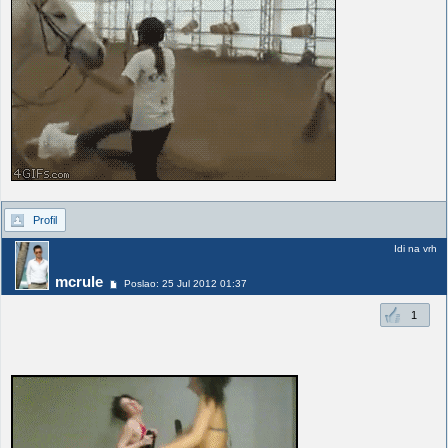
Profil
Idi na vrh
mcrule
Poslao: 25 Jul 2012 01:37
1