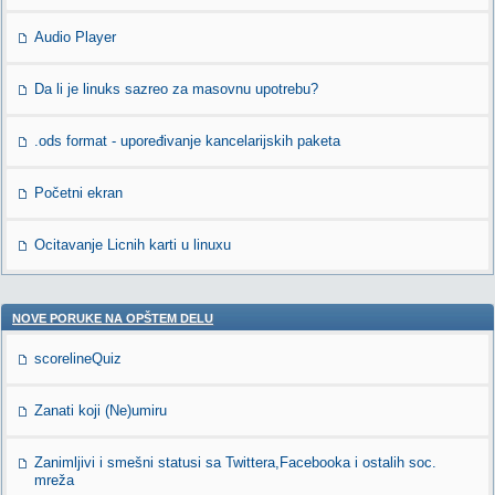
Audio Player
Da li je linuks sazreo za masovnu upotrebu?
.ods format - upoređivanje kancelarijskih paketa
Početni ekran
Ocitavanje Licnih karti u linuxu
NOVE PORUKE NA OPŠTEM DELU
scorelineQuiz
Zanati koji (Ne)umiru
Zanimljivi i smešni statusi sa Twittera,Facebooka i ostalih soc.
mreža