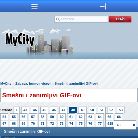
»
»
MyCity
Zabava, humor, vicevi
Smešni i zanimljivi GIF-ovi
Smešni i zanimljivi GIF-ovi
Strana:
1
43
44
45
46
47
48
49
50
51
52
53
54
55
56
57
58
59
60
61
62
63
64
65
66
67
68
69
70
71
72
73
74
75
76
77
618
48
Smešni i zanimljivi GIF-ovi