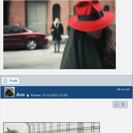
Profil
Idi na vrh
Aco
Poslao: 23 Jul 2012 10:05
3