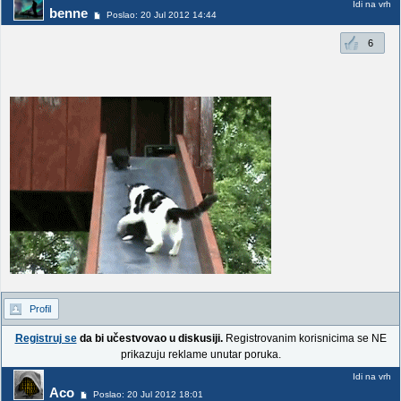
Idi na vrh
benne
Poslao: 20 Jul 2012 14:44
6
Profil
Registruj se
da bi učestvovao u diskusiji.
Registrovanim korisnicima se NE
prikazuju reklame unutar poruka.
Idi na vrh
Aco
Poslao: 20 Jul 2012 18:01