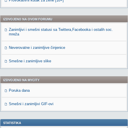
Provokativni kutak za žene [18+]
IZDVOJENO NA OVOM FORUMU
Zanimljivi i smešni statusi sa Twittera,Facebooka i ostalih soc.
mreža
Neverovatne i zanimljive činjenice
Smešne i zanimljive slike
IZDVOJENO NA MYCITY
Poruka dana
Smešni i zanimljivi GIF-ovi
STATISTIKA