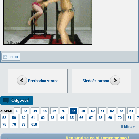
Profil
Prethodna strana
Sledeća strana
Odgovori
Strana:
1
43
44
45
46
47
48
49
50
51
52
53
54
58
59
60
61
62
63
64
65
66
67
68
69
70
71
7
75
76
77
618
Idi na vrh