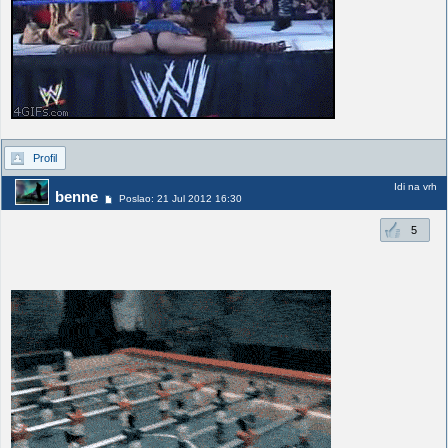
Profil
Idi na vrh
benne
Poslao: 21 Jul 2012 16:30
5