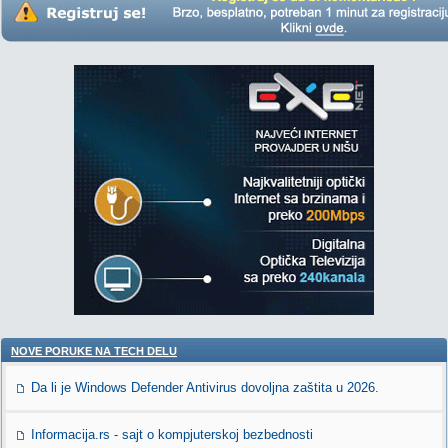
NOVE PORUKE NA TECH DELU
Da li je Windows Defender Antivirus dovoljna zaštita u 2026.
Informacija.rs - sajt o kompjuterskoj bezbednosti