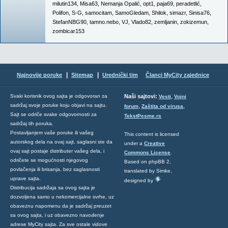
milutin134
,
Misa63
,
Nemanja Opalić
,
opt1
,
paja69
,
peradetlić
,
Polifon
,
S-G
,
samocitam
,
SamoGledam
,
Shilok
,
simazr
,
Sinisa76
,
StefanNBG90
,
tamno.nebo
,
VJ
,
Vlado82
,
zemljanin
,
zokizemun
,
zombicar153
|
|
Najnovije poruke
Sitemap
Urednički tim
Članci MyCity zajednice
,
Svaki korisnik ovog sajta je odgovoran za
Naši sajtovi:
Vesti
Vojni
sadržaj svoje poruke koju objavi na sajtu.
,
,
forum
Zaštita od virusa
Sajt se odriče svake odgovornosti za
TekstPesme.rs
sadržaj tih poruka.
Postavljanjem vaše poruke ili vašeg
This content is licensed
autorskog dela na ovaj sajt, saglasni ste da
under a
Creative
ovaj sajt postaje distributer vašeg dela, i
Commons License
.
odričete se mogućnosti njegovog
Based on phpBB 2,
povlačenja ili brisanja, bez saglasnosti
translated by Simke,
uprave sajta.
designed by
Distribucija sadržaja sa ovog sajta je
dozvoljena samo u nekomercijalne svrhe, uz
obaveznu napomenu da je sadržaj preuzet
sa ovog sajta, i uz obavezno navođenje
adrese MyCity sajta. Za sve ostale vidove