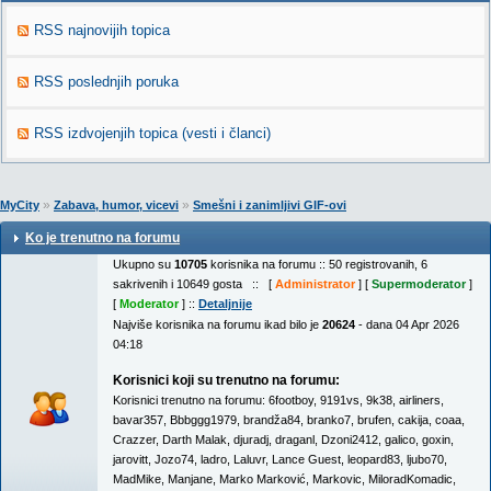
RSS najnovijih topica
RSS poslednjih poruka
RSS izdvojenjih topica (vesti i članci)
»
»
MyCity
Zabava, humor, vicevi
Smešni i zanimljivi GIF-ovi
Ko je trenutno na forumu
Ukupno su
10705
korisnika na forumu :: 50 registrovanih, 6
sakrivenih i 10649 gosta :: [
Administrator
] [
Supermoderator
]
[
Moderator
] ::
Detaljnije
Najviše korisnika na forumu ikad bilo je
20624
- dana 04 Apr 2026
04:18
Korisnici koji su trenutno na forumu:
Korisnici trenutno na forumu:
6footboy
,
9191vs
,
9k38
,
airliners
,
bavar357
,
Bbbggg1979
,
brandža84
,
branko7
,
brufen
,
cakija
,
coaa
,
Crazzer
,
Darth Malak
,
djuradj
,
draganl
,
Dzoni2412
,
galico
,
goxin
,
jarovitt
,
Jozo74
,
ladro
,
Laluvr
,
Lance Guest
,
leopard83
,
ljubo70
,
MadMike
,
Manjane
,
Marko Marković
,
Markovic
,
MiloradKomadic
,