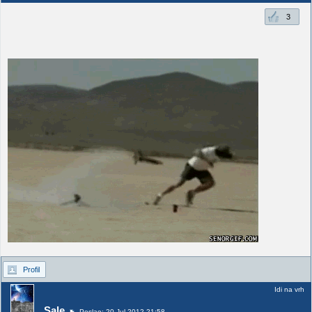
3
Profil
Idi na vrh
_Sale
Poslao: 20 Jul 2012 21:58