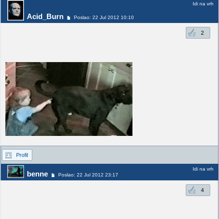
Idi na vrh
Acid_Burn
Poslao: 22 Jul 2012 10:10
2
Profil
Idi na vrh
benne
Poslao: 22 Jul 2012 23:17
4