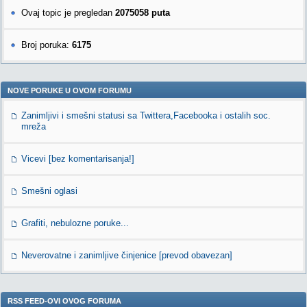
Ovaj topic je pregledan
2075058 puta
Broj poruka:
6175
NOVE PORUKE U OVOM FORUMU
Zanimljivi i smešni statusi sa Twittera,Facebooka i ostalih soc.
mreža
Vicevi [bez komentarisanja!]
Smešni oglasi
Grafiti, nebulozne poruke...
Neverovatne i zanimljive činjenice [prevod obavezan]
RSS FEED-OVI OVOG FORUMA