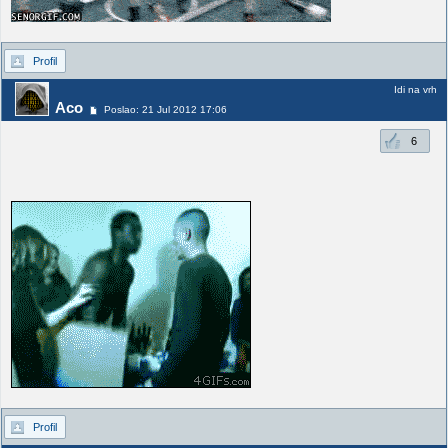
Profil
Idi na vrh
Aco
Poslao: 21 Jul 2012 17:06
6
Profil