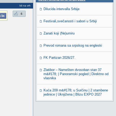
Idi na vrh
Dilucida intervalla Srbije
6
Festivali,svečanosti i sabori u Srbiji
Zanati koji (Ne)umiru
Prevod romana sa srpskog na engleski
FK Partizan 2026/27.
Zlatibor – Namešten dvosoban stan 37
m&#178; | Panoramski pogled | Direktno od
vlasnika
Kuća 209 m&#178; u Surčinu | 2 stambene
jedinice | Uknjižena | Blizu EXPO 2027