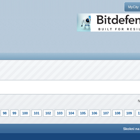
MyCity
N
98
99
100
101
102
103
104
105
106
107
108
109
1
Skokni na 