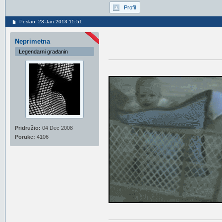
Profil
Poslao: 23 Jan 2013 15:51
Neprimetna
Legendarni građanin
Pridružio:
04 Dec 2008
Poruke:
4106