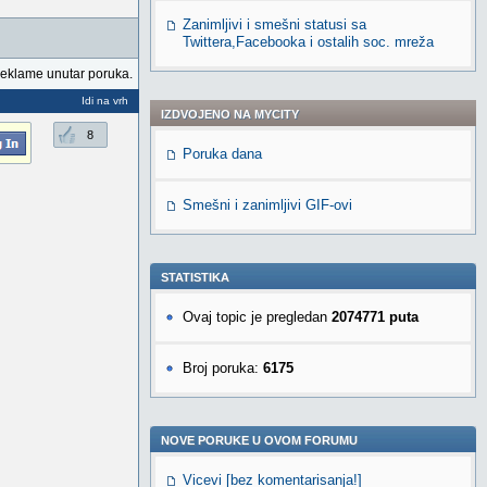
Zanimljivi i smešni statusi sa
Twittera,Facebooka i ostalih soc. mreža
reklame unutar poruka.
Idi na vrh
IZDVOJENO NA MYCITY
8
Poruka dana
Smešni i zanimljivi GIF-ovi
STATISTIKA
Ovaj topic je pregledan
2074771 puta
Broj poruka:
6175
NOVE PORUKE U OVOM FORUMU
Vicevi [bez komentarisanja!]