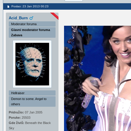
Poslao: 23 Jan 2013 00:23
Acid_Burn
Moderator foruma
Glavni moderator foruma
Zabava
Hellraiser
Demon to some. Angel to
others
Pridružio:
07 Jan 2005
Poruke:
25503
Gde živiš:
Beneath the Black
Sky