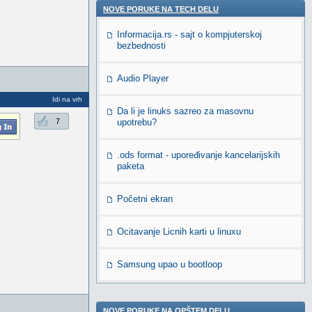
NOVE PORUKE NA TECH DELU
Informacija.rs - sajt o kompjuterskoj
bezbednosti
Audio Player
Idi na vrh
Da li je linuks sazreo za masovnu
7
upotrebu?
.ods format - upoređivanje kancelarijskih
paketa
Početni ekran
Ocitavanje Licnih karti u linuxu
Samsung upao u bootloop
NOVE PORUKE NA OPŠTEM DELU