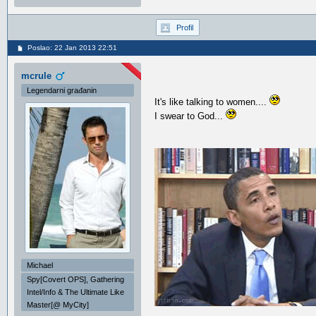
Profil
Poslao: 22 Jan 2013 22:51
mcrule
Legendarni građanin
It's like talking to women....
I swear to God...
Michael
Spy[Covert OPS], Gathering
Intel/Info & The Ultimate Like
Master[@ MyCity]