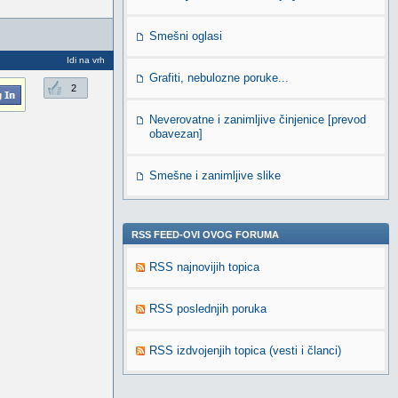
Smešni oglasi
Idi na vrh
Grafiti, nebulozne poruke...
2
Neverovatne i zanimljive činjenice [prevod
obavezan]
Smešne i zanimljive slike
RSS FEED-OVI OVOG FORUMA
RSS najnovijih topica
RSS poslednjih poruka
RSS izdvojenjih topica (vesti i članci)