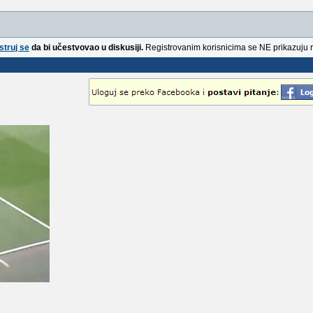
struj se
da bi učestvovao u diskusiji.
Registrovanim korisnicima se NE prikazuju 