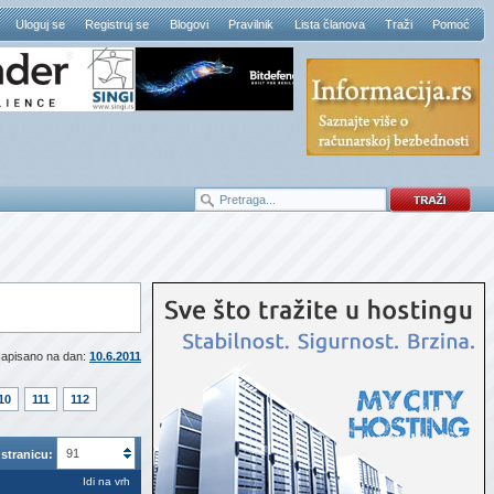
Uloguj se
Registruj se
Blogovi
Pravilnik
Lista članova
Traži
Pomoć
apisano na dan:
10.6.2011
10
111
112
91
stranicu:
Idi na vrh