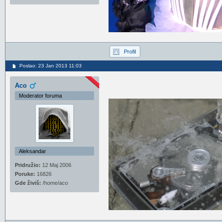
Profil
Poslao: 23 Jan 2013 11:03
Aco
Moderator foruma
Aleksandar
Pridružio:
12 Maj 2006
Poruke:
16826
Gde živiš:
/home/aco