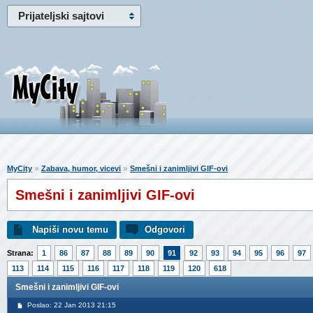
Prijateljski sajtovi
»
»
MyCity
Zabava, humor, vicevi
Smešni i zanimljivi GIF-ovi
Smešni i zanimljivi GIF-ovi
Napiši novu temu
Odgovori
Strana:
1
86
87
88
89
90
91
92
93
94
95
96
97
113
114
115
116
117
118
119
120
618
Smešni i zanimljivi GIF-ovi
Poslao: 22 Jan 2013 21:15