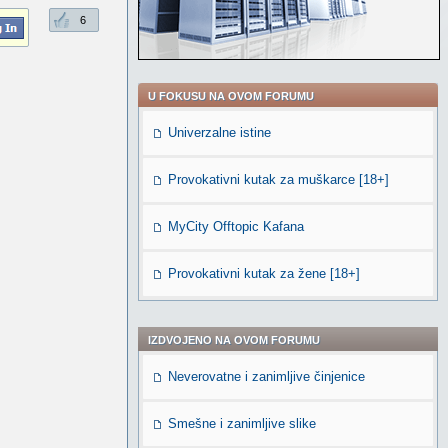
6
U FOKUSU NA OVOM FORUMU
Univerzalne istine
Provokativni kutak za muškarce [18+]
MyCity Offtopic Kafana
Provokativni kutak za žene [18+]
IZDVOJENO NA OVOM FORUMU
Neverovatne i zanimljive činjenice
Smešne i zanimljive slike