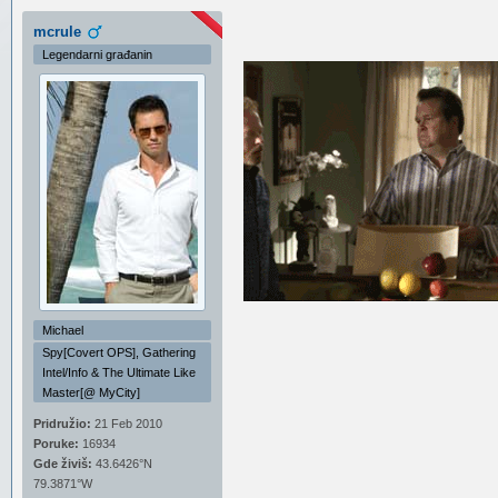
mcrule
Legendarni građanin
Michael
Spy[Covert OPS], Gathering
Intel/Info & The Ultimate Like
Master[@ MyCity]
Pridružio:
21 Feb 2010
Poruke:
16934
Gde živiš:
43.6426°N
79.3871°W