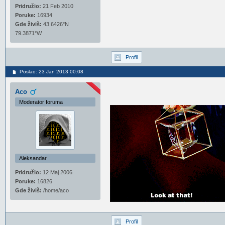
Pridružio:
21 Feb 2010
Poruke:
16934
Gde živiš:
43.6426°N
79.3871°W
Profil
Poslao: 23 Jan 2013 00:08
Aco
Moderator foruma
Aleksandar
Pridružio:
12 Maj 2006
Poruke:
16826
Gde živiš:
/home/aco
Profil