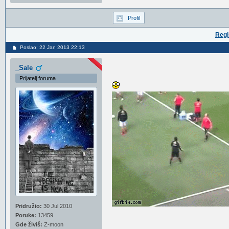
Profil
Regi
Poslao: 22 Jan 2013 22:13
_Sale
Prijatelj foruma
Pridružio:
30 Jul 2010
Poruke:
13459
Gde živiš:
Z-moon