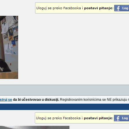
struj se
da bi učestvovao u diskusiji.
Registrovanim korisnicima se NE prikazuju 