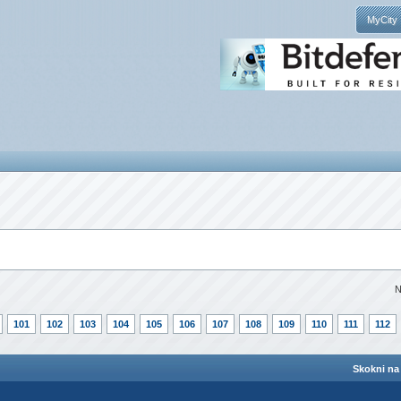
MyCity
N
101
102
103
104
105
106
107
108
109
110
111
112
Skokni na 