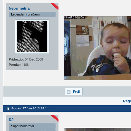
Neprimetna
Legendarni građanin
Pridružio:
04 Dec 2008
Poruke:
4106
Profil
Regi
Poslao: 27 Jan 2013 14:14
RJ
SuperModerator