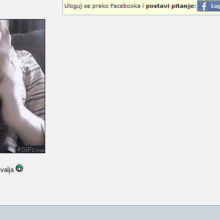
 valja