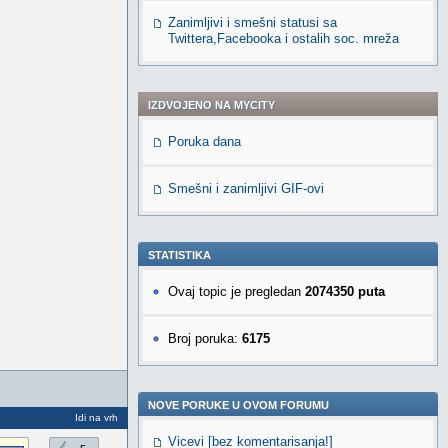
Zanimljivi i smešni statusi sa
Twittera,Facebooka i ostalih soc. mreža
IZDVOJENO NA MYCITY
Poruka dana
Smešni i zanimljivi GIF-ovi
STATISTIKA
Ovaj topic je pregledan
2074350 puta
Broj poruka:
6175
NOVE PORUKE U OVOM FORUMU
Idi na vrh
Vicevi [bez komentarisanja!]