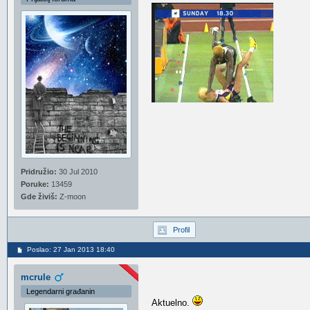
Pridružio:
30 Jul 2010
Poruke:
13459
Gde živiš:
Z-moon
Profil
Poslao: 27 Jan 2013 18:40
mcrule
Legendarni građanin
Aktuelno.