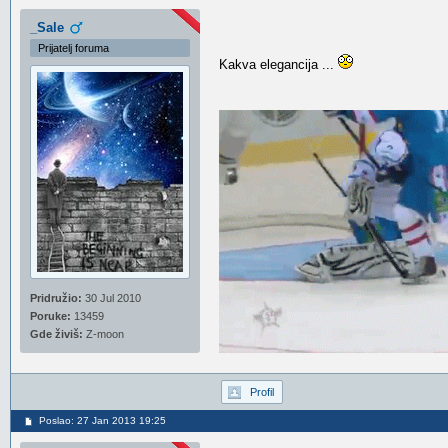
_Sale
Prijatelj foruma
Kakva elegancija ...
Pridružio:
30 Jul 2010
Poruke:
13459
Gde živiš:
Z-moon
Profil
Poslao: 27 Jan 2013 19:25