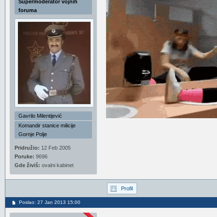
Supermoderator vojnih
foruma
Gavrilo Milentijević
Komandir stanice milicije
Gornje Polje
Pridružio:
12 Feb 2005
Poruke:
9696
Gde živiš:
ovalni kabinet
Profil
Poslao: 27 Jan 2013 15:00