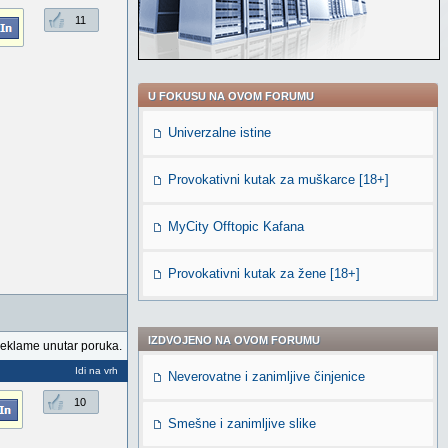
11
U FOKUSU NA OVOM FORUMU
Univerzalne istine
Provokativni kutak za muškarce [18+]
MyCity Offtopic Kafana
Provokativni kutak za žene [18+]
IZDVOJENO NA OVOM FORUMU
reklame unutar poruka.
Idi na vrh
Neverovatne i zanimljive činjenice
10
Smešne i zanimljive slike