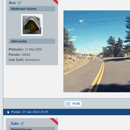
Aco
Moderator foruma
Aleksandar
Pridružio:
12 Maj 2006
Poruke:
16826
Gde živiš:
/home/aco
Profil
Poslao: 27 Jan 2013 15:25
_Sale
Prijatelj foruma