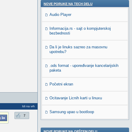
NOVE PORUKE NA TECH DELU
Audio Player
Informacija.rs - sajt o kompjuterskoj
bezbednosti
Da li je linuks sazreo za masovnu
upotrebu?
.ods format - upoređivanje kancelarijskih
paketa
Početni ekran
Ocitavanje Licnih karti u linuxu
Idi na vrh
Samsung upao u bootloop
7
NOVE PORUKE NA OPŠTEM DELU