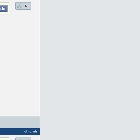
6
Idi na vrh