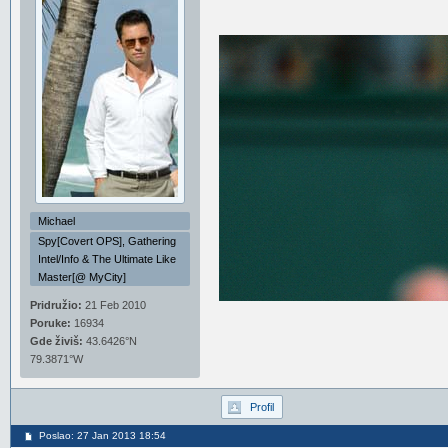
Michael
Spy[Covert OPS], Gathering
Intel/Info & The Ultimate Like
Master[@ MyCity]
Pridružio:
21 Feb 2010
Poruke:
16934
Gde živiš:
43.6426°N
79.3871°W
Profil
Poslao: 27 Jan 2013 18:54