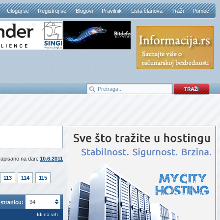
Uloguj se
Registruj se
Blogovi
Pravilnik
Lista članova
Traži
Pomoć
apisano na dan:
10.6.2011
113
114
115
94
stranicu:
Idi na vrh