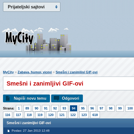
Prijateljski sajtovi
»
»
MyCity
Zabava, humor, vicevi
Smešni i zanimljivi GIF-ovi
Smešni i zanimljivi GIF-ovi
Napiši novu temu
Odgovori
Strana:
1
89
90
91
92
93
94
95
96
97
98
99
100
116
117
118
119
120
121
122
123
618
Smešni i zanimljivi GIF-ovi
Poslao: 27 Jan 2013 12:46