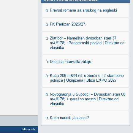
Prevod romana sa srpskog na engleski
FK Partizan 2026/27.
Zlatibor – Namešten dvosoban stan 37
m&#178; | Panoramski pogled | Direktno od
vlasnika
Dilucida intervalla Srbije
Kuća 209 m&#178; u Surčinu | 2 stambene
jedinice | Uknjižena | Blizu EXPO 2027
Novogradnja u Subotici – Dvosoban stan 68
m&#178; + garažno mesto | Direktno od
vlasnika
Kako nauciti japanski?
Idi na vrh