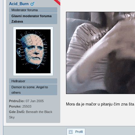
Acid_Burn
Moderator foruma
Glavni moderator foruma
Zabava
Hellraiser
Demon to some. Angel to
others
Pridružio:
07 Jan 2005
Mora da je mačor u pitanju čim zna šta
Poruke:
25503
Gde živiš:
Beneath the Black
Sky
Profil