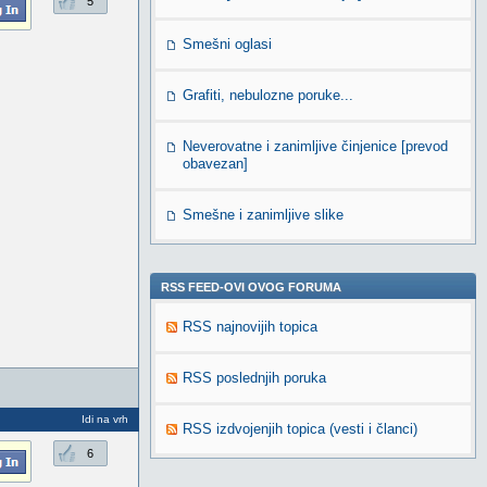
5
Smešni oglasi
Grafiti, nebulozne poruke...
Neverovatne i zanimljive činjenice [prevod
obavezan]
Smešne i zanimljive slike
RSS FEED-OVI OVOG FORUMA
RSS najnovijih topica
RSS poslednjih poruka
Idi na vrh
RSS izdvojenjih topica (vesti i članci)
6