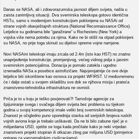
Danas se NASA, ali i zdravorazumska javnost diljem svijeta, našla u
zaista zanimljivoj situaciji. Dva svemirska teleskopa gotovo identična
HSTu, samo s modernijom konstrukcijom poklonjena su NASAi od
strane vojnih obavještajnih struktura (National Reconnaissance Office).
Letjelice su godinama bile “garažirane” u Rochesteru (New York) a
vojska više nema potrebu za njima. Kako ne bi otišli na otpad poklonjeni
su NASA, no prije toga skinuti su dijelovi opreme vojne namjene.
Novi NASAini teleskopi imaju zrcala od 2.4m (isto kao HST) no znatno
unaprijeđenije konstrukcije, promjenjivog, većeg vidnog polja s jasnim
svemirskim potencijalima. Donacija je pomalo zatekla i ugodno
iznenadila NASa a posebice astrofizičare. Najvjerojatnije će ove dvije
letjelice biti iskorištene kao osnova za projekt WFIRST. U međuvremenu
će i dalje ostati u svojem skladištu sve dok se njihova misija i prateća
znanstveno-tehnološka infrastruktura ne osmisli.
Priča je to u koju je teško povjerovati?! Tamošnje agencije za
špijuniranje svega i svačega diljem svijeta bez problema su tijekom
godina u svojoj kompetenciji imale veliki broj svemirskih teleskopa.
Znanost je očigledno puno sporednija stavka od serijskih brojeva ruskih
vojnih aviona koje je trebalo uslikavati. Da ne bi bilo zabune riječ je o
milijardama USD, sjetite se toga kada pročitate kako je neki vrijedan
znanstveni projekt stopiran ili otkazan zbog par milijuna USD (primjerice
potraga za vanzemaljskim civilizacijama).