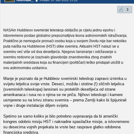
Poslao: 07 Jun 2012 15:22
3
NASAin Hubbleov svemirski teleskop obilježio je cijelu jednu epohu i
istovremeno postao globalno prepoznatljiva ikona astronomskih istraživanja.
Praktično je nemoguće pronaći osobu koja u svojem životu nije bar nekoliko
puta naišla na Hubbleove (HST) slike svemira. Aktualni HST nalazi se u
svemiru već više od dva desetljeća. Njegovo lansiranje i održavanje u
svemiru redovno je izazivalo glavobolje znanstvenika zbog znatnih
materijalnih sredstava koja su financijeri (političari) teško pristajali uložiti u
ovu astronomsku uzdanicu.
Manje je poznato da je Hubbleov svemirski teleskop zapravo iznimka u
svijetu letjelica svoje vrste. Deseci, možda i stotine (!) sličnih letjelica
(svemirskih teleskopa) lansirani su proteklih desetljeća od strane
amerikanaca i rusa no o njima se ne priča. Njihovi teleskopi i kamere
usmjerene su na krivu stranu svemira – prema Zemlji kako bi špijunirali
vojne i druge instalacije diljem svijeta.
Sjetimo se samo koliko je bilo potrebno uvjeravanja da bi američki
kongres odobrio misiju HST i naknadne spasilačke misije, a istovremeno
su desecima vojnih projekata te vrste bez rasprave glatko odobrena
financijska sredstva.