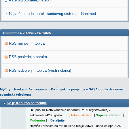
Asteroidi,komete,meteori
Najveći prirodni satelit sunčevog sistema - Ganimed
RSS FEED-OVI OVOG FORUMA
RSS najnovijih topica
RSS poslednjih poruka
RSS izdvojenjih topica (vesti i članci)
»
->
»
MyCity
Nauka
Astronomija
Da čovjek ne povjeruje – NASA dobila dva nova
svemirska teleskopa
Ko je trenutno na forumu
Ukupno su
4296
korisnika na forumu :: 89 registrovanih, 7
sakrivenih i 4200 gosta :: [
Administrator
] [
Supermoderator
] [
Moderator
] ::
Detaljnije
Najviše korisnika na forumu ikad bilo je
20624
- dana 04 Apr 2026