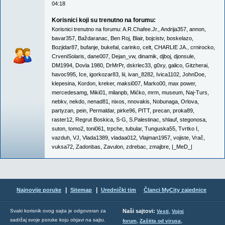
04:18
Korisnici koji su trenutno na forumu:
Korisnici trenutno na forumu:
A.R.Chafee.Jr.
,
Andrija357
,
annon
,
bavar357
,
Baždaranac
,
Ben Roj
,
Blair
,
bojcistv
,
boskelazo
,
Bozjidar87
,
bufanje
,
bukefal
,
carinko
,
celt
,
CHARLIE JA.
,
crnirocko
,
CrveniSolaris
,
dane007
,
Dejan_vw
,
dinamik
,
djboj
,
djonsule
,
DM1994
,
Dovla 1980
,
DrMrPr
,
dskrlec33
,
g0xy
,
galico
,
Gitzherai
,
havoc995
,
Ice
,
igorkozar83
,
Iii
,
ivan_8282
,
Ivica1102
,
JohnDoe
,
klepesina
,
Kordon
,
kreker
,
maksi007
,
Marko00
,
max power
,
mercedesamg
,
Miki01
,
milanpb
,
Mićko
,
mrm
,
museum
,
Naj-Turs
,
nebkv
,
nekdo
,
nenad81
,
nixos
,
nnovakis
,
Nobunaga
,
Orlova
,
partyzan
,
pein
,
Permaldar
,
pirke96
,
PITT
,
precan
,
proka89
,
raster12
,
Regrut Boskica
,
S-G
,
S.Palestinac
,
shlauf
,
stegonosa
,
suton
,
tomo2
,
toni061
,
trpche
,
tubular
,
Tunguska55
,
Tvrtko I
,
vazduh
,
VJ
,
Vlada1389
,
vladaa012
,
Vlajman1957
,
vojiste
,
Vrač
,
vuksa72
,
Zadonbas
,
Zavulon
,
zdrebac
,
zmajbre
,
|_MeD_|
|
|
Najnovije poruke
Sitemap
Urednički tim
Članci MyCity zajednice
,
Svaki korisnik ovog sajta je odgovoran za
Naši sajtovi:
Vesti
Vojni
sadržaj svoje poruke koju objavi na sajtu.
,
,
forum
Zaštita od virusa