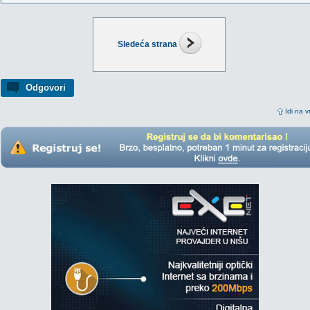
Sledeća strana
Odgovori
Idi na v