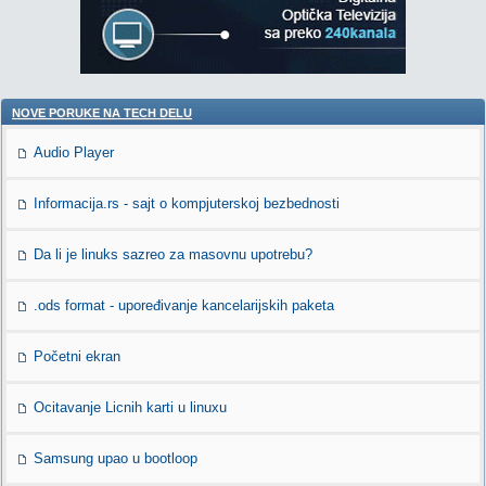
NOVE PORUKE NA TECH DELU
Audio Player
Informacija.rs - sajt o kompjuterskoj bezbednosti
Da li je linuks sazreo za masovnu upotrebu?
.ods format - upoređivanje kancelarijskih paketa
Početni ekran
Ocitavanje Licnih karti u linuxu
Samsung upao u bootloop