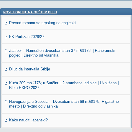
NOVE PORUKE NA OPŠTEM DELU
Prevod romana sa srpskog na engleski
FK Partizan 2026/27.
Zlatibor – Namešten dvosoban stan 37 m&#178; | Panoramski
pogled | Direktno od vlasnika
Dilucida intervalla Srbije
Kuća 209 m&#178; u Surčinu | 2 stambene jedinice | Uknjižena |
Blizu EXPO 2027
Novogradnja u Subotici – Dvosoban stan 68 m&#178; + garažno
mesto | Direktno od vlasnika
Kako nauciti japanski?