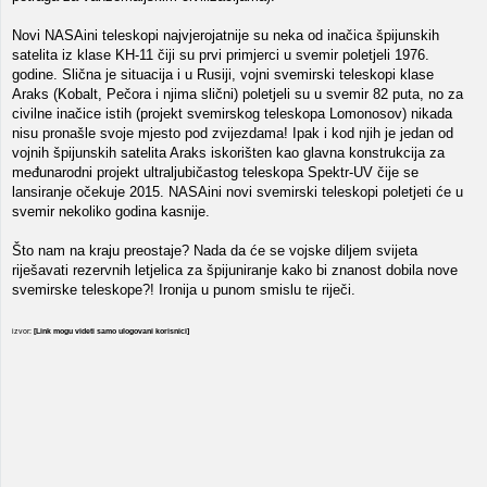
Novi NASAini teleskopi najvjerojatnije su neka od inačica špijunskih
satelita iz klase KH-11 čiji su prvi primjerci u svemir poletjeli 1976.
godine. Slična je situacija i u Rusiji, vojni svemirski teleskopi klase
Araks (Kobalt, Pečora i njima slični) poletjeli su u svemir 82 puta, no za
civilne inačice istih (projekt svemirskog teleskopa Lomonosov) nikada
nisu pronašle svoje mjesto pod zvijezdama! Ipak i kod njih je jedan od
vojnih špijunskih satelita Araks iskorišten kao glavna konstrukcija za
međunarodni projekt ultraljubičastog teleskopa Spektr-UV čije se
lansiranje očekuje 2015. NASAini novi svemirski teleskopi poletjeti će u
svemir nekoliko godina kasnije.
Što nam na kraju preostaje? Nada da će se vojske diljem svijeta
riješavati rezervnih letjelica za špijuniranje kako bi znanost dobila nove
svemirske teleskope?! Ironija u punom smislu te riječi.
izvor:
[Link mogu videti samo ulogovani korisnici]